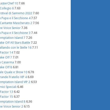
asterChef 10
7.66
l Collegio 6
7.63
estival di Sanremo 2022
7.60
a Pupa e il Secchione 4
7.57
l Cantante Mascherato 2
7.56
he Voice Senior
7.36
a Pupa e il Secchione 3
7.44
emptation Island 7
7.26
ake Off All Stars Battle
7.22
allando con le Stelle 16
7.11
 Factor 14
7.02
ake Off 7
7.01
a Caserma
7.00
ake Off 8
6.81
ale Quale e Show 10
6.78
rande Fratello VIP 4
6.69
emptation Island VIP 2
6.53
mici Speciali
6.46
 Factor 13
6.42
 Factor 15
6.37
emptation Island 8
6.36
he Voice Senior 2
6.15