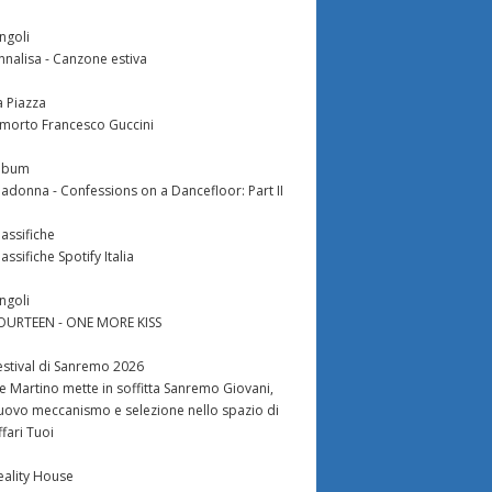
ingoli
nnalisa - Canzone estiva
a Piazza
 morto Francesco Guccini
lbum
adonna - Confessions on a Dancefloor: Part II
lassifiche
lassifiche Spotify Italia
ingoli
OURTEEN - ONE MORE KISS
estival di Sanremo 2026
e Martino mette in soffitta Sanremo Giovani,
uovo meccanismo e selezione nello spazio di
ffari Tuoi
eality House