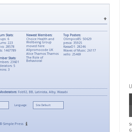
um Stats:
Newest Members:
Top Posters:
ups: 6
Choice Health and
Olimpico85: 50629
Wellbeing Group
ums: 223
pesca: 35925
moved here
ics: 28578
KassaD1: 28246
Allpromocode UK
ts: 1467789
Waves of Music: 26117
Alice Thamos Thamos
xello: 25469
The Role of
ber Stats:
Behavioral
mbers: 23601
erators: 5
ins: 3
U
Moderators:
Fob92, BB, Latinista, Alby, Wasabi
Language:
©
Simple:Press
S
G