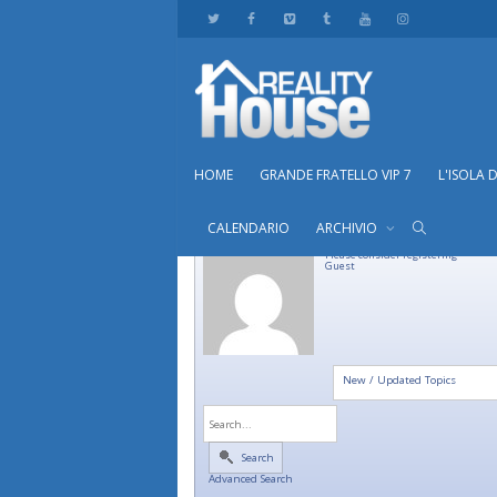
HOME
GRANDE FRATELLO VIP 7
L'ISOLA 
CALENDARIO
ARCHIVIO
Please consider registering
Guest
New / Updated Topics
Search
Advanced Search