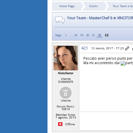
Home Page
Giochi
Your Team e 
Your Team - MasterChef 6 ✯ VINCITOR
...
Page:
1
18
19
20
21
22
421
12 marzo, 2017 - 17:23
Peccato aver perso punti per 
Ma mi accontento dai
NicksFactor
Utente
DIAMANTE
Utente
Forum Posts:
10815
Member Since:
7 agosto, 2013
Offline