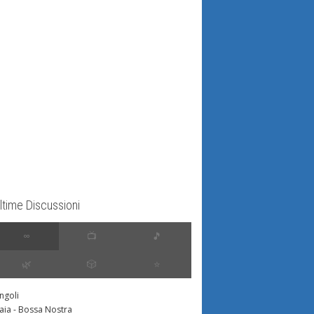
ltime Discussioni
∞
📺
🎵
🌿
🎲
⭐️
ingoli
aia - Bossa Nostra