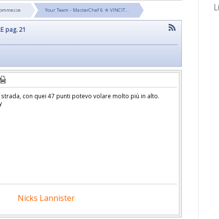
L
Scommesse
Your Team - MasterChef 6 ✯ VINCIT…
E pag. 21
strada, con quei 47 punti potevo volare molto più in alto.
Nicks Lannister