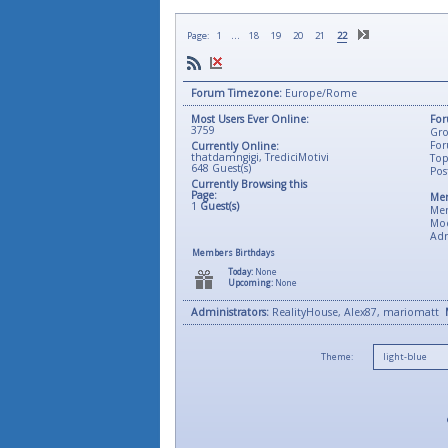
...
Page:
1
18
19
20
21
22
Forum Timezone:
Europe/Rome
Most Users Ever Online:
For
3759
Gro
For
Currently Online:
thatdamngigi
,
TrediciMotivi
Top
648
Guest(s)
Pos
Currently Browsing this
Page:
Mem
1
Guest(s)
Me
Mod
Adm
Members Birthdays
Today:
None
Upcoming:
None
Administrators:
RealityHouse, Alex87, mariomatt
Theme: