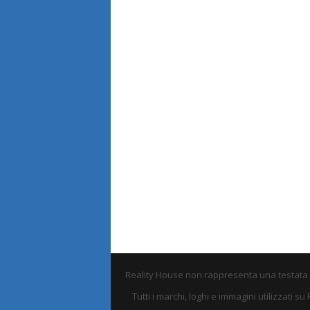
Reality House non rappresenta una testata e 
Tutti i marchi, loghi e immagini utilizzati 