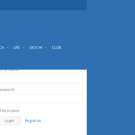
ICA
LIFE
GIOCHI
CLUB
ome utente
assword
Ricordami
Registrati