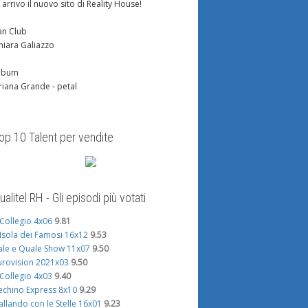
n arrivo il nuovo sito di Reality House!
an Club
hiara Galiazzo
lbum
riana Grande - petal
op 10 Talent per vendite
ualitel RH - Gli episodi più votati
l Collegio 4x06
9.81
'Isola dei Famosi 16x12
9.53
ale e Quale Show 11x07
9.50
urovision 2021x03
9.50
l Collegio 4x03
9.40
echino Express 8x10
9.29
allando con le Stelle 16x01
9.23