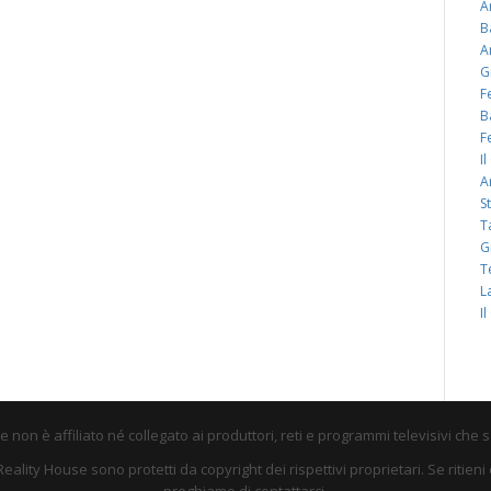
A
B
A
G
F
B
F
I
A
S
T
G
T
L
I
non è affiliato né collegato ai produttori, reti e programmi televisivi che 
su Reality House sono protetti da copyright dei rispettivi proprietari. Se riti