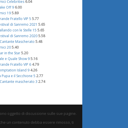
mici Celebrities
6.04
ake Off 9
6.00
mici 19
5.89
rande Fratello VIP 5
5.77
estival di Sanremo 2021
5.65
allando con le Stelle 15
5.65
estival di Sanremo 2020
5.58
l Cantante Mascherato
5.48
mici 20
5.40
tar in the Star
5.20
ale e Quale Show 9
5.16
rande Fratello VIP 6
4.79
emptation Island 9
4.26
a Pupa e il Secchione 5
2.77
l Cantante mascherato 3
2.74
sono oggetto di discussione sulle sue pagine.
eni che un contenuto debba essere rimosso, ti