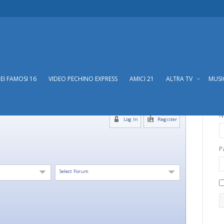
DEI FAMOSI 16
VIDEO PECHINO EXPRESS
AMICI 21
ALTRA TV
MUS
N
Log In
Register
P
Select Forum