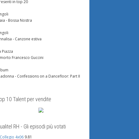
resenti in top 20
ingoli
aia - Bossa Nostra
ingoli
nnalisa - Canzone estiva
a Piazza
 morto Francesco Guccini
lbum
adonna - Confessions on a Dancefloor: Part II
op 10 Talent per vendite
ualitel RH - Gli episodi più votati
l Collegio 4x06
9.81