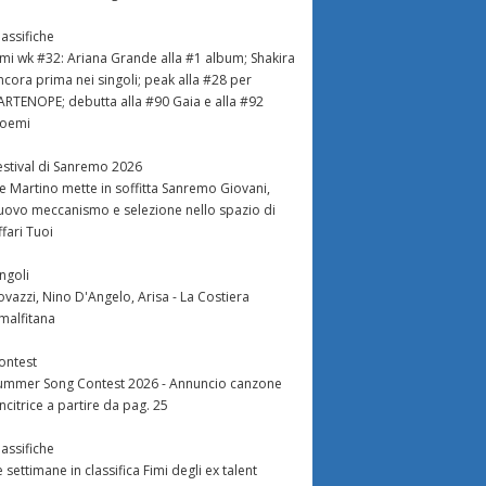
lassifiche
imi wk #32: Ariana Grande alla #1 album; Shakira
ncora prima nei singoli; peak alla #28 per
ARTENOPE; debutta alla #90 Gaia e alla #92
oemi
estival di Sanremo 2026
e Martino mette in soffitta Sanremo Giovani,
uovo meccanismo e selezione nello spazio di
ffari Tuoi
ingoli
ovazzi, Nino D'Angelo, Arisa - La Costiera
malfitana
ontest
ummer Song Contest 2026 - Annuncio canzone
incitrice a partire da pag. 25
lassifiche
e settimane in classifica Fimi degli ex talent