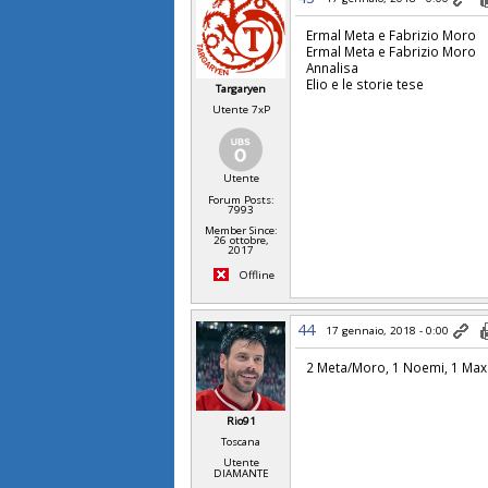
Ermal Meta e Fabrizio Moro
Ermal Meta e Fabrizio Moro
Annalisa
Elio e le storie tese
Targaryen
Utente 7xP
Utente
Forum Posts:
7993
Member Since:
26 ottobre,
2017
Offline
44
17 gennaio, 2018 - 0:00
2 Meta/Moro, 1 Noemi, 1 Ma
Rio91
Toscana
Utente
DIAMANTE