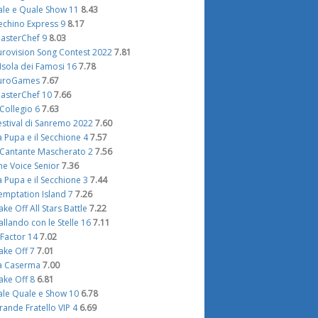
ale e Quale Show 11
8.43
echino Express 9
8.17
asterChef 9
8.03
urovision Song Contest 2022
7.81
'Isola dei Famosi 16
7.78
uroGames
7.67
asterChef 10
7.66
l Collegio 6
7.63
estival di Sanremo 2022
7.60
a Pupa e il Secchione 4
7.57
l Cantante Mascherato 2
7.56
he Voice Senior
7.36
a Pupa e il Secchione 3
7.44
emptation Island 7
7.26
ake Off All Stars Battle
7.22
allando con le Stelle 16
7.11
 Factor 14
7.02
ake Off 7
7.01
a Caserma
7.00
ake Off 8
6.81
ale Quale e Show 10
6.78
rande Fratello VIP 4
6.69