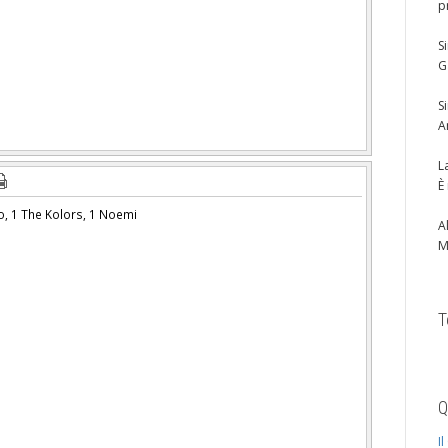
p
S
G
S
A
L
È
o, 1 The Kolors, 1 Noemi
A
M
T
Q
I