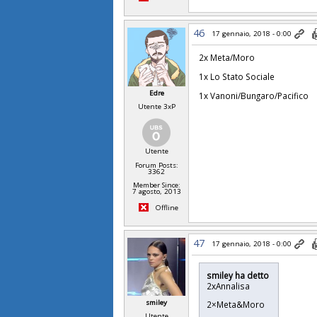
46
17 gennaio, 2018 - 0:00
2x Meta/Moro
1x Lo Stato Sociale
Edre
1x Vanoni/Bungaro/Pacifico
Utente 3xP
Utente
Forum Posts:
3362
Member Since:
7 agosto, 2013
Offline
47
17 gennaio, 2018 - 0:00
smiley ha detto
2xAnnalisa
smiley
2×Meta&Moro
Utente