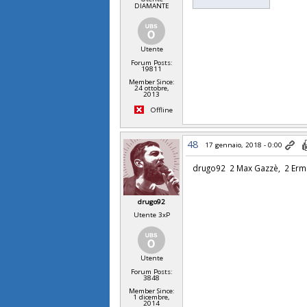
DIAMANTE
Utente
Forum Posts:
19811
Member Since:
24 ottobre,
2013
Offline
48
17 gennaio, 2018 - 0:00
drugo92 2 Max Gazzè, 2 Erma
drugo92
Utente 3xP
Utente
Forum Posts:
3848
Member Since:
1 dicembre,
2014