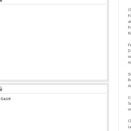
C
F
a
P
N
F
D
n
A
S
R
A
C
x Gazzè
S
v
C
L