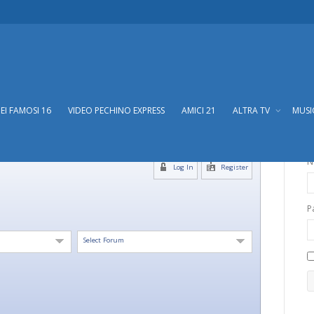
DEI FAMOSI 16
VIDEO PECHINO EXPRESS
AMICI 21
ALTRA TV
MUS
N
Log In
Register
P
Select Forum