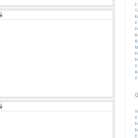
L
T
E
I
P
B
B
M
P
P
I
B
I
Q
T
I
P
E
I