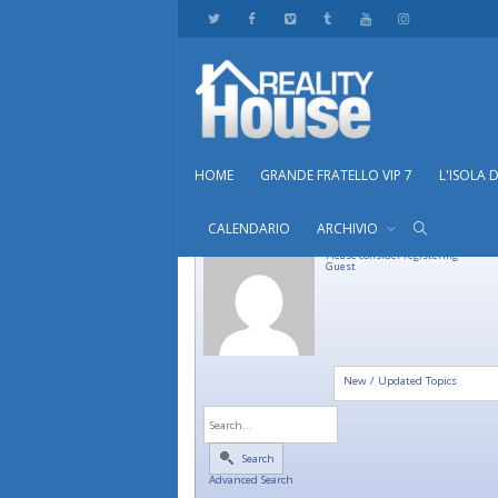
HOME
GRANDE FRATELLO VIP 7
L'ISOLA 
CALENDARIO
ARCHIVIO
Please consider registering
Guest
New / Updated Topics
Search
Advanced Search