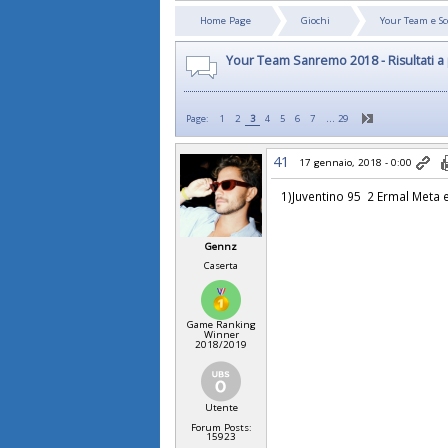
Home Page
Giochi
Your Team e 
Your Team Sanremo 2018 - Risultati a 
…
Page:
1
2
3
4
5
6
7
29
41
17 gennaio, 2018 - 0:00
1)Juventino 95 2 Ermal Meta 
Gennz
Caserta
Game Ranking
Winner
2018/2019
Utente
Forum Posts:
15923