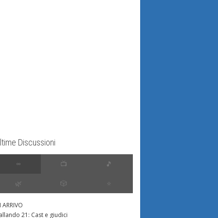
ltime Discussioni
∞
📺
🎵
🌿
🎲
⭐️
N ARRIVO
allando 21: Cast e giudici