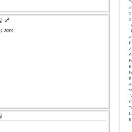
T
A
X
X
T
io Biondi
T
A
B
A
G
F
B
F
I
A
S
T
G
T
L
I