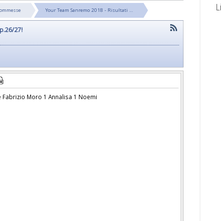
L
Scommesse
Your Team Sanremo 2018 - Risultati …
p.26/27!
e Fabrizio Moro 1 Annalisa 1 Noemi