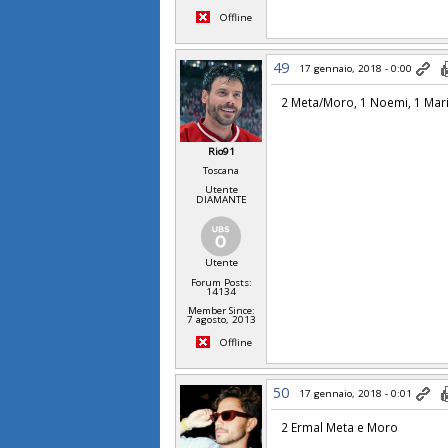
Offline
49
17 gennaio, 2018 - 0:00
2 Meta/Moro, 1 Noemi, 1 Mar
Rio91
Toscana
Utente
DIAMANTE
Utente
Forum Posts:
14134
Member Since:
7 agosto, 2013
Offline
50
17 gennaio, 2018 - 0:01
2 Ermal Meta e Moro