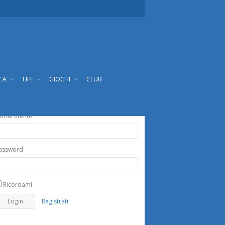
ICA
LIFE
GIOCHI
CLUB
ome utente
assword
Ricordami
Registrati