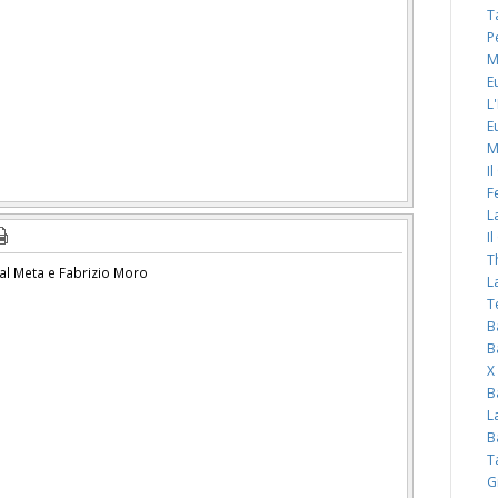
T
P
M
E
L
E
M
I
F
L
I
T
l Meta e Fabrizio Moro
L
T
B
B
X
B
L
B
T
G