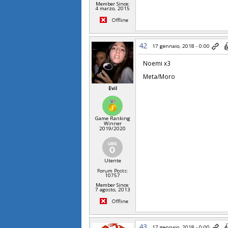
Member Since:
4 marzo, 2015
Offline
42
17 gennaio, 2018 - 0:00
Noemi x3
Meta/Moro
Evil
Game Ranking
Winner
2019/2020
Utente
Forum Posts:
10757
Member Since:
7 agosto, 2013
Offline
43
17 gennaio, 2018 - 0:00