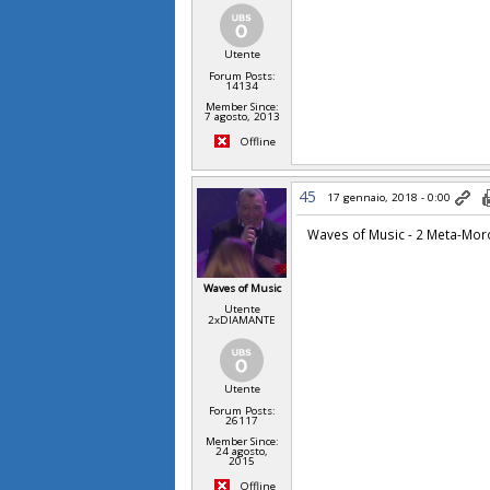
Utente
Forum Posts:
14134
Member Since:
7 agosto, 2013
Offline
45
17 gennaio, 2018 - 0:00
Waves of Music - 2 Meta-Mor
Waves of Music
Utente
2xDIAMANTE
Utente
Forum Posts:
26117
Member Since:
24 agosto,
2015
Offline