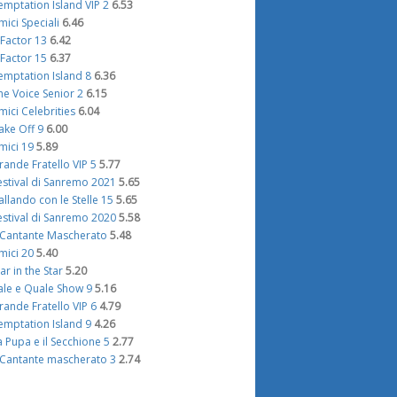
emptation Island VIP 2
6.53
mici Speciali
6.46
 Factor 13
6.42
 Factor 15
6.37
emptation Island 8
6.36
he Voice Senior 2
6.15
mici Celebrities
6.04
ake Off 9
6.00
mici 19
5.89
rande Fratello VIP 5
5.77
estival di Sanremo 2021
5.65
allando con le Stelle 15
5.65
estival di Sanremo 2020
5.58
l Cantante Mascherato
5.48
mici 20
5.40
tar in the Star
5.20
ale e Quale Show 9
5.16
rande Fratello VIP 6
4.79
emptation Island 9
4.26
a Pupa e il Secchione 5
2.77
l Cantante mascherato 3
2.74