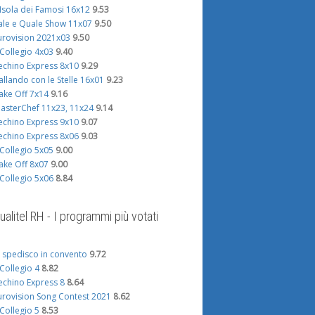
'Isola dei Famosi 16x12
9.53
ale e Quale Show 11x07
9.50
urovision 2021x03
9.50
l Collegio 4x03
9.40
echino Express 8x10
9.29
allando con le Stelle 16x01
9.23
ake Off 7x14
9.16
asterChef 11x23, 11x24
9.14
echino Express 9x10
9.07
echino Express 8x06
9.03
l Collegio 5x05
9.00
ake Off 8x07
9.00
l Collegio 5x06
8.84
ualitel RH - I programmi più votati
i spedisco in convento
9.72
l Collegio 4
8.82
echino Express 8
8.64
urovision Song Contest 2021
8.62
l Collegio 5
8.53