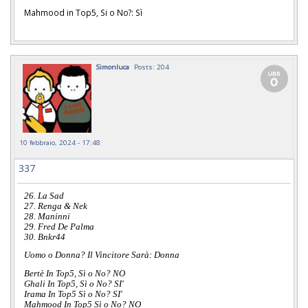
Mahmood in Top5, Si o No?: Sì
Simonluca
Posts: 204
10 febbraio, 2024 - 17:48
337
26. La Sad
27. Renga & Nek
28. Maninni
29. Fred De Palma
30. Bnkr44
Uomo o Donna? Il Vincitore Sarà: Donna
Bertè In Top5, Sì o No? NO
Ghali In Top5, Sì o No? SI'
Irama In Top5 Sì o No? SI'
Mahmood In Top5 Sì o No? NO