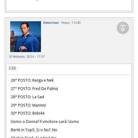
Edwynivan
Posts: 11230
10 febbraio, 2024 - 17:57
338
26° POSTO: Renga e Nek
27° POSTO: Fred De Palma
28° POSTO: La Sad
29° POSTO: Maninni
30° POSTO: Bnkr44
Uomo o Donna? Il vincitore sarà: Uomo
Bertè in Top5, Si o No?: No
Ghali in Top5, Si o No?: No