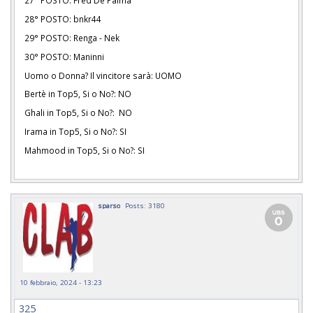
27° POSTO: Fred De Palma
28° POSTO: bnkr44
29° POSTO: Renga - Nek
30° POSTO: Maninni
Uomo o Donna? Il vincitore sarà: UOMO
Bertè in Top5, Si o No?: NO
Ghali in Top5, Si o No?: NO
Irama in Top5, Si o No?: SI
Mahmood in Top5, Si o No?: SI
sparso
Posts: 3180
10 febbraio, 2024 - 13:23
325