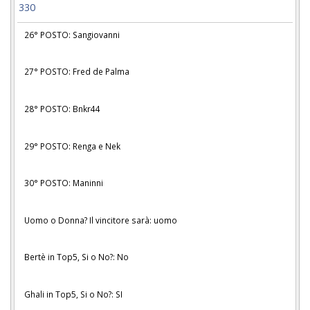
330
26° POSTO: Sangiovanni
27° POSTO: Fred de Palma
28° POSTO: Bnkr44
29° POSTO: Renga e Nek
30° POSTO: Maninni
Uomo o Donna? Il vincitore sarà: uomo
Bertè in Top5, Si o No?: No
Ghali in Top5, Si o No?: SI