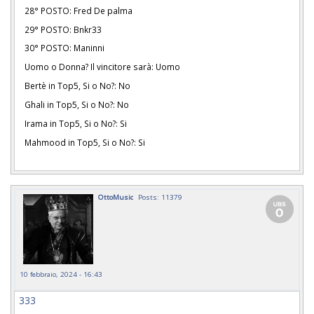
28° POSTO: Fred De palma
29° POSTO: Bnkr33
30° POSTO: Maninni
Uomo o Donna? Il vincitore sarà: Uomo
Bertè in Top5, Si o No?: No
Ghali in Top5, Si o No?: No
Irama in Top5, Si o No?: Si
Mahmood in Top5, Si o No?: Si
OttoMusic
Posts: 11379
10 febbraio, 2024 - 16:43
333