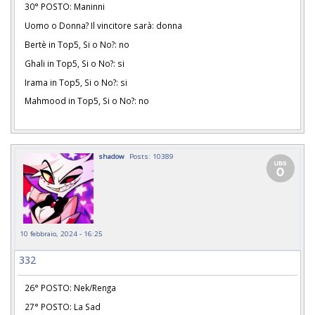
30° POSTO: Maninni
Uomo o Donna? Il vincitore sarà: donna
Bertè in Top5, Si o No?: no
Ghali in Top5, Si o No?: si
Irama in Top5, Si o No?: si
Mahmood in Top5, Si o No?: no
shadow
Posts: 10389
10 febbraio, 2024 - 16:25
332
26° POSTO: Nek/Renga
27° POSTO: La Sad