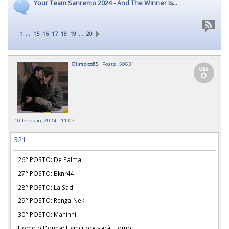
Your Team Sanremo 2024 - And The Winner Is...
...
…
1
15
16
17
18
19
20
Olimpico85
Posts: 50631
10 febbraio, 2024 - 11:07
321
26° POSTO: De Palma
27° POSTO: Bknr44
28° POSTO: La Sad
29° POSTO: Renga-Nek
30° POSTO: Maninni
Uomo o Donna? Il vincitore sarà: Uomo