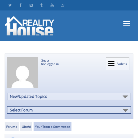
Toggl
Guest
navig
Actions
Not logged in
New/Updated Topics
Select Forum
Forums
Giochi
Your Team e Scommesse