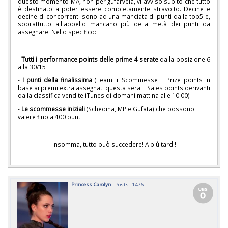
questo momento MA, non per gufarvela, vi avviso subito che tutto
è destinato a poter essere completamente stravolto. Decine e
decine di concorrenti sono ad una manciata di punti dalla top5 e,
soprattutto all'appello mancano più della metà dei punti da
assegnare. Nello specifico:
-
Tutti i performance points delle prime 4 serate
dalla posizione 6
alla 30/15
-
I punti della finalissima
(Team + Scommesse + Prize points in
base ai premi extra assegnati questa sera + Sales points derivanti
dalla classifica vendite iTunes di domani mattina alle 10:00)
-
Le scommesse iniziali
(Schedina, MP e Gufata) che possono
valere fino a 400 punti
Insomma, tutto può succedere! A più tardi!
Princess Carolyn
Posts: 1476