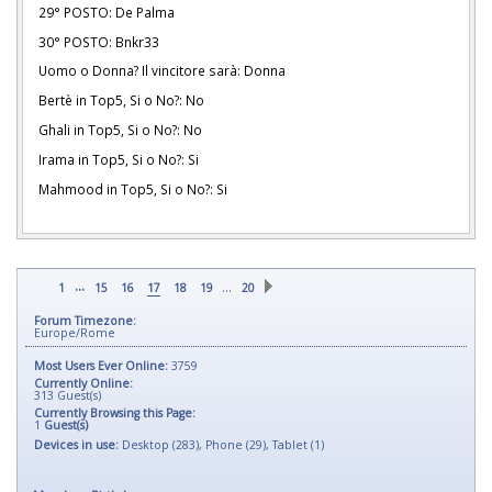
29° POSTO: De Palma
30° POSTO: Bnkr33
Uomo o Donna? Il vincitore sarà: Donna
Bertè in Top5, Si o No?: No
Ghali in Top5, Si o No?: No
Irama in Top5, Si o No?: Si
Mahmood in Top5, Si o No?: Si
...
…
1
15
16
17
18
19
20
Forum Timezone:
Europe/Rome
Most Users Ever Online:
3759
Currently Online:
313
Guest(s)
Currently Browsing this Page:
1
Guest(s)
Devices in use:
Desktop (283), Phone (29), Tablet (1)