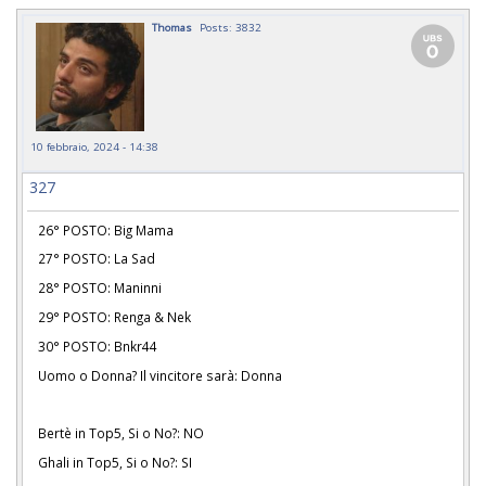
Thomas
Posts: 3832
10 febbraio, 2024 - 14:38
327
26° POSTO: Big Mama
27° POSTO: La Sad
28° POSTO: Maninni
29° POSTO: Renga & Nek
30° POSTO: Bnkr44
Uomo o Donna? Il vincitore sarà: Donna
Bertè in Top5, Si o No?: NO
Ghali in Top5, Si o No?: SI