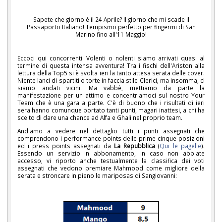
Sapete che giorno è il 24 Aprile? Il giorno che mi scade il
Passaporto Italiano! Tempismo perfetto per fingermi di San
Marino fino all'11 Maggio!
Eccoci qui concorrenti! Volenti o nolenti siamo arrivati quasi al
termine di questa intensa avventura! Tra i fischi dell'Ariston alla
lettura della Top5 si è svolta ieri la tanto attesa serata delle cover.
Niente lanci di spartiti o torte in faccia stile Clerici, ma insomma, ci
siamo andati vicini. Ma vabbè, mettiamo da parte la
manifestazione per un attimo e concentriamoci sul nostro Your
Team che è una gara a parte. C'è di buono che i risultati di ieri
sera hanno comunque portato tanti punti, magari inattesi, a chi ha
scelto di dare una chance ad Alfa e Ghali nel proprio team.
Andiamo a vedere nel dettaglio tutti i punti assegnati che
comprendono i performance points delle prime cinque posizioni
ed i press points assegnati da
La Repubblica
(
Qui le pagelle
).
Essendo un servizio in abbonamento, in caso non abbiate
accesso, vi riporto anche testualmente la classifica dei voti
assegnati che vedono premiare Mahmood come migliore della
serata e stroncare in pieno le mariposas di Sangiovanni: