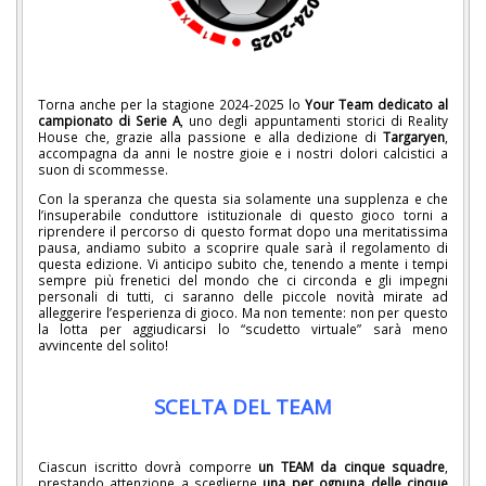
Torna anche per la stagione 2024-2025 lo
Your Team dedicato al
campionato di Serie A
, uno degli appuntamenti storici di Reality
House che, grazie alla passione e alla dedizione di
Targaryen
,
accompagna da anni le nostre gioie e i nostri dolori calcistici a
suon di scommesse.
Con la speranza che questa sia solamente una supplenza e che
l’insuperabile conduttore istituzionale di questo gioco torni a
riprendere il percorso di questo format dopo una meritatissima
pausa, andiamo subito a scoprire quale sarà il regolamento di
questa edizione. Vi anticipo subito che, tenendo a mente i tempi
sempre più frenetici del mondo che ci circonda e gli impegni
personali di tutti, ci saranno delle piccole novità mirate ad
alleggerire l’esperienza di gioco. Ma non temente: non per questo
la lotta per aggiudicarsi lo “scudetto virtuale” sarà meno
avvincente del solito!
SCELTA DEL TEAM
Ciascun iscritto dovrà comporre
un TEAM da cinque squadre
,
prestando attenzione a sceglierne
una per ognuna delle cinque