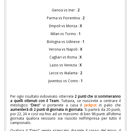
Genoa vs Iner :
2
Parma vs Fiorentina :
2
Empoli vs Monza :
X
Milan vs Torino :
1
Bologna vs Udinese :
1
Verona vs Napoli :
X
Cagliari vs Roma :
X
Lazio vs Venezia :
X
Lecce vs Atalanta :
2
Juventus vs Como :
1
Per ogni risultato indovinato otterrete
2 punti che si sommeranno
a quelli ottenuti con il Team
. Tuttavia, se riuscirete a centrare il
mitologico “
Dieci
” vi porterete a casa il
Jackpot
in palio che
aumenterà di 2 punti di giornata in giornata
. Si partirà da 20 punti,
poi 22, 24 e così via fino ad un massimo di ben 96 punti all’ultima
giornata qualora nessuno sia riuscito nell’impresa per tutto il
campionato.
Qualora il “Dieci” venga azzeccato durante il corso del gioco, il