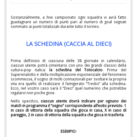
Sostanzialmente, a fine campionato ogni squadra vi avrà fatto
guadagnare un numero di punti pari al numero di goal segnati
sommato ai punti totalizzati durante tutto il torneo.
LA SCHEDINA (CACCIA AL DIECI)
Prima dell’inizio di ciascuna delle 38 giornate in calendario,
ciascun utente potrà cimentarsi con uno dei grandi classici della
cultura-pop italica:
la schedina del Totocalcio
. Prima del
Superenalotto e della moltiplicazione esponenziale del fenomeno
scommesse, il sogno di molti connazionali per svoltare la propria
vita era quello di realizzare il famigerato “Tredici” alla schedina.
Ecco, nel vostro caso sarà il “Dieci” quel numerino che potrebbe
regalarvi non poche gioie.
Nello specifico,
ciascun utente dovrà indicare per ognuno dei
match in programma il “segno” corrispondente all’esito previsto. 1
in caso di vittoria della squadra che gioca in casa, X in caso di
pareggio, 2 in caso di vittoria della squadra che gioca in trasferta
.
ESEMPIO: