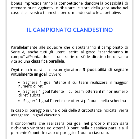
bonus impreziosiranno la competizione dandovi la possibilità di
ottenere punti aggiuntivi e ribaltare le sorti della gara anche nel
caso che il vostro team stia performando sotto le aspettative.
IL CAMPIONATO CLANDESTINO
Parallelamente alle squadre che disputeranno il campionato di
Serie A, anche tutti gli utenti iscritti al gioco “scenderanno in
campo” affrontandosi in una serie di sfide dirette che daranno
vita ad una
classifica parallela
.
Ogni match darà a ciascun giocatore
3 possibilità di segnare
virtualmente un goal
. Ovvero:
Segnerà 1 goal l’utente il cui team realizzerà il maggior
numero di reti
Segnerà 1 goal l’utente il cui team otterrà il minor numero
di reti subite
Segnerà 1 goal l’utente che otterrà più punti nella schedina
In caso di pareggio in una o più delle 3 circostanze indicate, verrà
assegnato un goal ciascuno.
Il concorrente che realizzerà più goal nel proprio match sarà
dichiarato vincitore ed otterrà 3 punti nella classifica parallela. Il
perdente 0 punti. In caso di pareggio, 1 punto ciascuno.