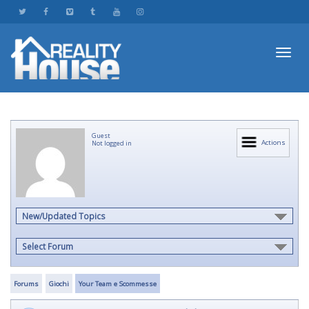
Toggl
Guest
navig
Actions
Not logged in
New/Updated Topics
Select Forum
Forums
Giochi
Your Team e Scommesse