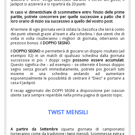
Jackpot si azzererà e si ripartirà da 20 punti.
In caso vi dimentichiate di scommettere entro l’inizio delle prime
partite, potrete concorrere per quelle successive a patto che il
loro orario di inizio sia successivo a quello del vostro post
.
Al termine di ogni giornata verrà stilata la classifica che terrà conto
dei punti ottenuti grazie al team e alla schedina. I due utenti che di
volta in volta risulteranno i migliori di giornata, otterranno un
prezioso bonus: il
DOPPIO SEGNO
.
Il
DOPPIO SEGNO
vi permetterà di giocarvi un doppio risultato (ad
esempio X2) in un match di qualsiasi schedina dalla giornata
successiva in poi. I doppi segni
possono essere accumulati
.
Questo significa che – ad esempio – se otterrete 4 bonus doppio
segno senza giocarli immediatamente, potrete poi giocarli tutti
insieme in una schedina andando ad aumentare
esponenzialmente le possibilità di centrare il “Dieci” e portarvi a
casa il Jackpot.
Il recap aggiornato dei DOPPI SEGNI a disposizione per ciascun
utente sarà sempre reperibile nella prima pagina di questo topic.
TWIST MENSILI
A partire da Settembre
(quarta giornata di campionato)
torneranno come da tradizione i twist mensili. Scommesse extra e