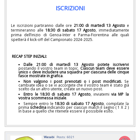
ISCRIZIONI
Le iscrizioni partiranno dalle ore
21:00 di martedì 13 Agosto
e
termineranno alle
18:30 di sabato 17 Agosto
, immediatamente
prima dell’inizio di Genoa-Inter e Parma-Fiorentina alle quali
spetterà il kick-off del Campionato 2024-2025.
RECAP STEP INIZIALI:
Dalle 21:00 di martedì 13 Agosto potete iscrivervi
postando il vostro team in topic.
Ciascun team deve essere
unico
e
deve includere una squadra per ciascuna delle cinque
fasce mostrate in grafica
.
Non valgono i post prenotati o i post modificati.
Se
cambiate idea o se vi accorgete che il vostro team è stato già
scelto da un altro utente, create un nuovo post.
Entro le 18:30 di sabato 17 Agosto
, inviatemi
via
MP la
vostra scommessa iniziale
.
Sempre entro le
18:30 di sabato 17 Agosto
, compilate la
prima
schedina
indicando per ciascun match il segno ( 1 X 2 )
in base a quello che ritenete essere il possibile esito.
Wasabi
Posts: 6021