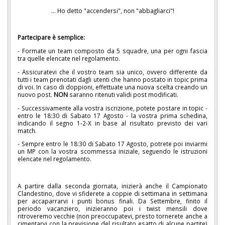
... Ho detto "accendersi", non "abbagliarci"!
Partecipare è semplice:
- Formate un team composto da 5 squadre, una per ogni fascia
tra quelle elencate nel regolamento.
- Assicuratevi che il vostro team sia unico, ovvero differente da
tutti i team prenotati dagli utenti che hanno postato in topic prima
di voi. In caso di doppioni, effettuate una nuova scelta creando un
nuovo post.
NON
saranno ritenuti validi post modificati.
- Successivamente alla vostra iscrizione, potete postare in topic -
entro le 18:30 di Sabato 17 Agosto - la vostra prima schedina,
indicando il segno 1-2-X in base al risultato previsto dei vari
match.
- Sempre entro le 18:30 di Sabato 17 Agosto, potrete poi inviarmi
un MP con la vostra scommessa iniziale, seguendo le istruzioni
elencate nel regolamento.
A partire dalla seconda giornata, inizierà anche il Campionato
Clandestino, dove vi sfiderete a coppie di settimana in settimana
per accaparrarvi i punti bonus finali. Da Settembre, finito il
periodo vacanziero, inizieranno poi i twist mensili dove
ritroveremo vecchie (non preoccupatevi, presto tornerete anche a
cimentarvi con la previsione del risultato esatto di alcune partite)