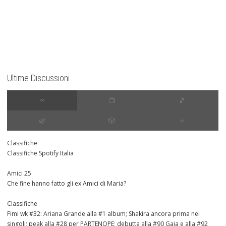
Ultime Discussioni
∞
📺
🎵
🌿
🎲
⭐️
Classifiche
Classifiche Spotify Italia
Amici 25
Che fine hanno fatto gli ex Amici di Maria?
Classifiche
Fimi wk #32: Ariana Grande alla #1 album; Shakira ancora prima nei
singoli; peak alla #28 per PARTENOPE; debutta alla #90 Gaia e alla #92