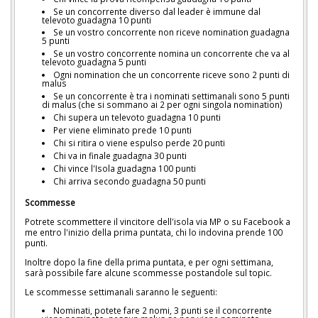
Se un concorrente diverso dal leader è immune dal
televoto guadagna 10 punti
Se un vostro concorrente non riceve nomination guadagna
5 punti
Se un vostro concorrente nomina un concorrente che va al
televoto guadagna 5 punti
Ogni nomination che un concorrente riceve sono 2 punti di
malus
Se un concorrente è tra i nominati settimanali sono 5 punti
di malus (che si sommano ai 2 per ogni singola nomination)
Chi supera un televoto guadagna 10 punti
Per viene eliminato prede 10 punti
Chi si ritira o viene espulso perde 20 punti
Chi va in finale guadagna 30 punti
Chi vince l'Isola guadagna 100 punti
Chi arriva secondo guadagna 50 punti
Scommesse
Potrete scommettere il vincitore dell'isola via MP o su Facebook a
me entro l'inizio della prima puntata, chi lo indovina prende 100
punti.
Inoltre dopo la fine della prima puntata, e per ogni settimana,
sarà possibile fare alcune scommesse postandole sul topic.
Le scommesse settimanali saranno le seguenti:
Nominati, potete fare 2 nomi, 3 punti se il concorrente