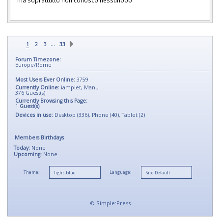
ma soprattutto non conosco nessunooo
…
1
2
3
33
Forum Timezone:
Europe/Rome
Most Users Ever Online:
3759
Currently Online:
iamplet
,
Manu
376
Guest(s)
Currently Browsing this Page:
1
Guest(s)
Devices in use:
Desktop (336), Phone (40), Tablet (2)
Members Birthdays
Today:
None
Upcoming:
None
Theme:
Language:
©
Simple:Press