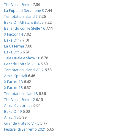
The Voice Senior
7.36
La Pupa e il Secchione 3
7.44
Temptation Island 7
7.26
Bake Off All Stars Battle
7.22
Ballando con le Stelle 16
7.11
X Factor 14
7.02
Bake Off 7
7.01
La Caserma
7.00
Bake Off 8
6.81
Tale Quale e Show 10
6.78
Grande Fratello VIP 4
6.69
Temptation Island VIP 2
6.53
Amici Speciali
6.46
X Factor 13
6.42
X Factor 15
6.37
Temptation Island 8
6.36
The Voice Senior 2
6.15
Amici Celebrities
6.04
Bake Off 9
6.00
Amici 19
5.89
Grande Fratello VIP 5
5.77
Festival di Sanremo 2021
5.65