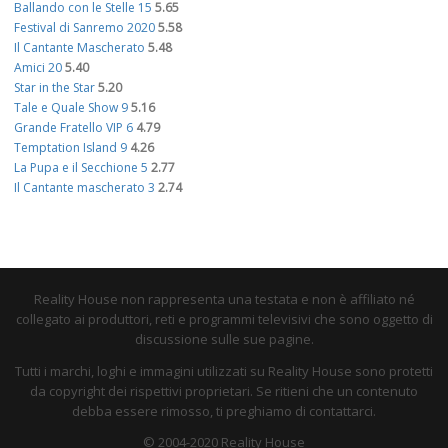
Ballando con le Stelle 15
5.65
Festival di Sanremo 2020
5.58
Il Cantante Mascherato
5.48
Amici 20
5.40
Star in the Star
5.20
Tale e Quale Show 9
5.16
Grande Fratello VIP 6
4.79
Temptation Island 9
4.26
La Pupa e il Secchione 5
2.77
Il Cantante mascherato 3
2.74
Reality House non rappresenta una testata e non è affiliato né
collegato ai produttori, reti e programmi televisivi che sono oggetto di
discussione sulle sue pagine.
Tutti i marchi, loghi e immagini utilizzati su Reality House sono protetti
da copyright dei rispettivi proprietari. Se ritieni che un contenuto
debba essere rimosso, ti preghiamo di contattarci.
© 2004-2020 Reality House