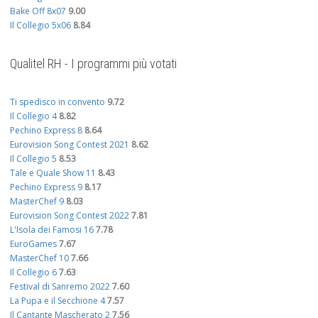
Bake Off 8x07
9.00
Il Collegio 5x06
8.84
Qualitel RH - I programmi più votati
Ti spedisco in convento
9.72
Il Collegio 4
8.82
Pechino Express 8
8.64
Eurovision Song Contest 2021
8.62
Il Collegio 5
8.53
Tale e Quale Show 11
8.43
Pechino Express 9
8.17
MasterChef 9
8.03
Eurovision Song Contest 2022
7.81
L'Isola dei Famosi 16
7.78
EuroGames
7.67
MasterChef 10
7.66
Il Collegio 6
7.63
Festival di Sanremo 2022
7.60
La Pupa e il Secchione 4
7.57
Il Cantante Mascherato 2
7.56