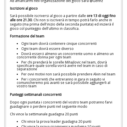
Ad affiancarmi nell'organizzazione del gioco sarà @Gennz
Iscrizioni al gioco
Sarà possibile iscriversi al gioco a partire dalle
ore 13 di oggi fino
alle ore 21.30
. Chi non si iscriverà in tempo potrà farlo anche in
seguito (ma prima dell'inizio della seconda puntata) ed inizierà il
gioco col punteggio dell'ultimo in classifica.
Formazione del team
Ogni team dovrà contenere cinque concorrenti
Ogni team dovrà essere diverso
Dovrà esserci almeno un concorrente uomo e almeno un
concorrente donna per ogni team
Per chi prenderà le sorelle Mihajlovic nel team, dovrà
specificare quale sorella vorrà avere nel team in caso di
separazione
Per ovvi motivi non sarà possibile prendere Alvin nel team
Per i concorrenti che entreranno in gara in seguito vi
comunicheremo più avanti se sarà possibile aggiungerli al
vostro team
Punteggi settimanali concorrenti
Dopo ogni puntata i concorrenti del vostro team potranno farvi
guadagnare o perdere punti nel seguente modo
Chi vince la settimanale guadagna 20 punti
Chi vince la prova leader guadagna 20 punti
Chi vince la prova ricompensa guadagna 10 punti