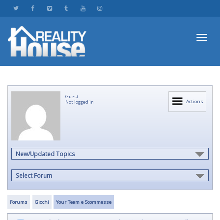
Toggl
Guest
navig
Actions
Not logged in
New/Updated Topics
Select Forum
Forums
Giochi
Your Team e Scommesse