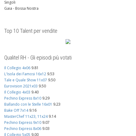
Singoli
Gaia - Bossa Nostra
Top 10 Talent per vendite
Qualitel RH - Gli episodi più votati
Il Collegio 4x06
9.81
L'Isola dei Famosi 16x12
9.53
Tale e Quale Show 11x07
9.50
Eurovision 2021x03
9.50
Il Collegio 4x03
9.40
Pechino Express 8x10
9.29
Ballando con le Stelle 16x01
9.23
Bake Off 7x14
9.16
MasterChef 11x23, 11x24
9.14
Pechino Express 9x10
9.07
Pechino Express 8x06
9.03
Il Collegio 5x05
9.00