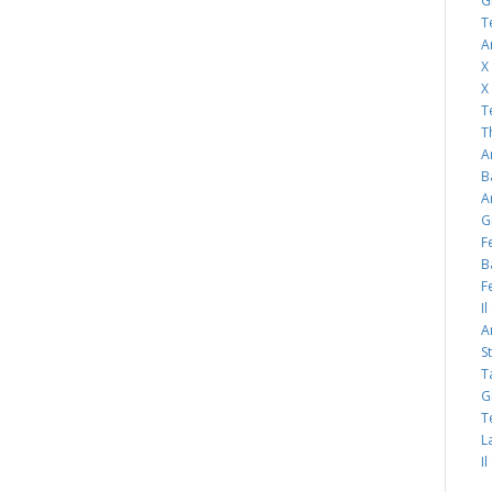
G
T
A
X
X
T
T
A
B
A
G
F
B
F
I
A
S
T
G
T
L
I