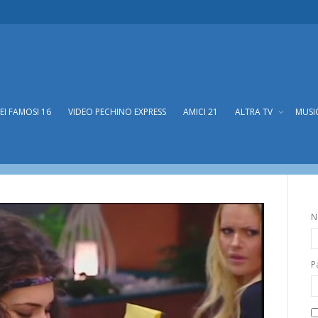
DEI FAMOSI 16
VIDEO PECHINO EXPRESS
AMICI 21
ALTRA TV
MUSI
rientra, in tre lasciano la casa
tre lasciano la casa
N
P