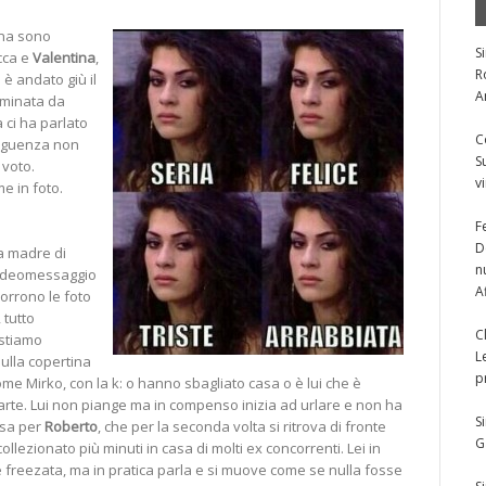
ana sono
S
cca e
Valentina
,
R
è andato giù il
A
ominata da
 ci ha parlato
C
seguenza non
S
 voto.
v
e in foto.
F
D
la madre di
n
videomessaggio
A
corrono le foto
 tutto
C
stiamo
L
sulla copertina
p
me Mirko, con la k: o hanno sbagliato casa o è lui che è
rte. Lui non piange ma in compenso inizia ad urlare e non ha
S
esa per
Roberto
, che per la seconda volta si ritrova di fronte
G
ollezionato più minuti in casa di molti ex concorrenti. Lei in
freezata, ma in pratica parla e si muove come se nulla fosse