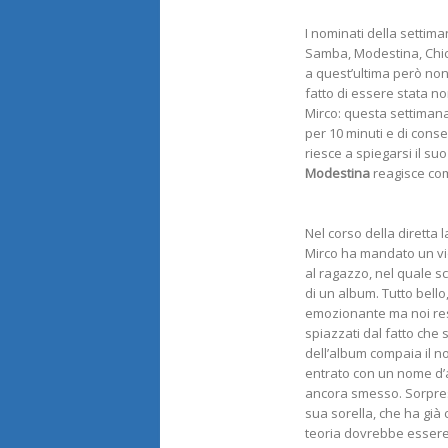
I nominati della settim
Samba, Modestina, Chi
a quest’ultima però non 
fatto di essere stata n
Mirco: questa settimana
per 10 minuti e di con
riesce a spiegarsi il suo
Modestina
reagisce com
Nel corso della diretta 
Mirco ha mandato un 
al ragazzo, nel quale s
di un album. Tutto bello,
emozionante ma noi re
spiazzati dal fatto che 
dell’album compaia il no
entrato con un nome d’a
ancora smesso. Sorpr
sua sorella, che ha già c
teoria dovrebbe essere 