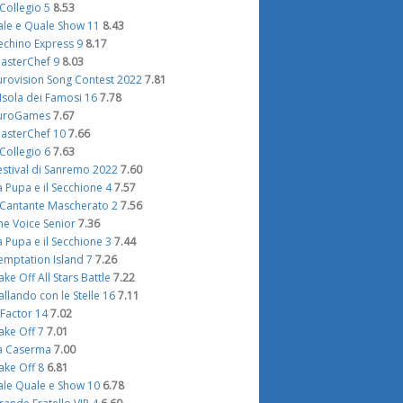
l Collegio 5
8.53
ale e Quale Show 11
8.43
echino Express 9
8.17
asterChef 9
8.03
urovision Song Contest 2022
7.81
'Isola dei Famosi 16
7.78
uroGames
7.67
asterChef 10
7.66
l Collegio 6
7.63
estival di Sanremo 2022
7.60
a Pupa e il Secchione 4
7.57
l Cantante Mascherato 2
7.56
he Voice Senior
7.36
a Pupa e il Secchione 3
7.44
emptation Island 7
7.26
ake Off All Stars Battle
7.22
allando con le Stelle 16
7.11
 Factor 14
7.02
ake Off 7
7.01
a Caserma
7.00
ake Off 8
6.81
ale Quale e Show 10
6.78