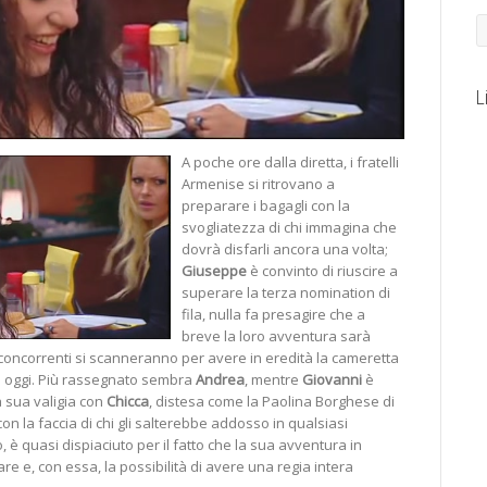
L
A poche ore dalla diretta, i fratelli
Armenise si ritrovano a
preparare i bagagli con la
svogliatezza di chi immagina che
dovrà disfarli ancora una volta;
Giuseppe
è convinto di riuscire a
superare la terza nomination di
fila, nulla fa presagire che a
breve la loro avventura sarà
i concorrenti si scanneranno per avere in eredità la cameretta
 ad oggi. Più rassegnato sembra
Andrea
, mentre
Giovanni
è
a sua valigia con
Chicca
, distesa come la Paolina Borghese di
n la faccia di chi gli salterebbe addosso in qualsiasi
o, è quasi dispiaciuto per il fatto che la sua avventura in
are e, con essa, la possibilità di avere una regia intera