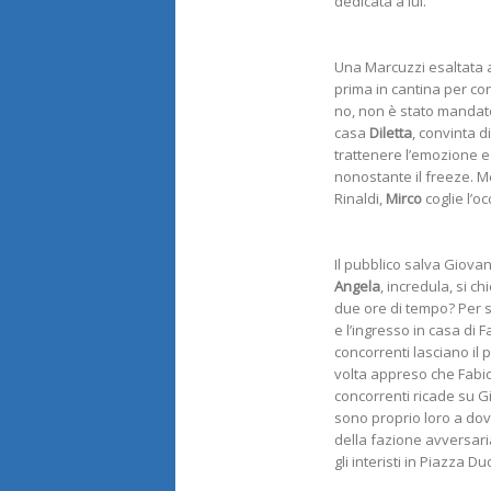
dedicata a lui.
Una Marcuzzi esaltata al
prima in cantina per con
no, non è stato mandato 
casa
Diletta
, convinta d
trattenere l’emozione e
nonostante il freeze. 
Rinaldi,
Mirco
coglie l’o
Il pubblico salva Giovann
Angela
, incredula, si c
due ore di tempo? Per s
e l’ingresso in casa di F
concorrenti lasciano il p
volta appreso che Fabio 
concorrenti ricade su G
sono proprio loro a dov
della fazione avversari
gli interisti in Piazza D