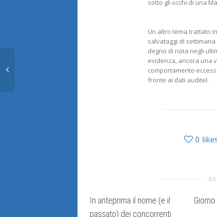
sotto gli occhi di una M
Un altro tema trattato in
salvataggi di settimana 
degno di nota negli ulti
evidenza, ancora una vol
comportamento eccessi
fronte ai dati auditel.
0
like
RE
In anteprima il nome (e il
Giorno
passato) dei concorrenti