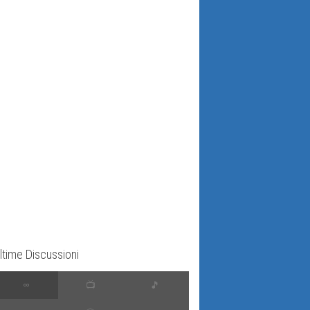
ltime Discussioni
∞
📺
🎵