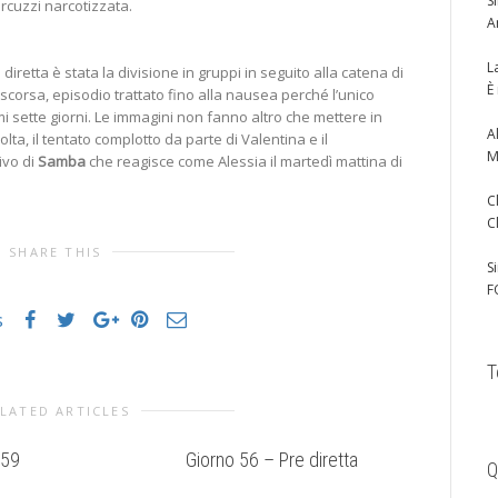
S
arcuzzi narcotizzata.
A
L
 diretta è stata la divisione in gruppi in seguito alla catena di
È
scorsa, episodio trattato fino alla nausea perché l’unico
mi sette giorni. Le immagini non fanno altro che mettere in
A
ta, il tentato complotto da parte di Valentina e il
M
vo di
Samba
che reagisce come Alessia il martedì mattina di
C
C
SHARE THIS
S
F
s
T
LATED ARTICLES
 59
Giorno 56 – Pre diretta
Eliminata 
Q
bestemmi