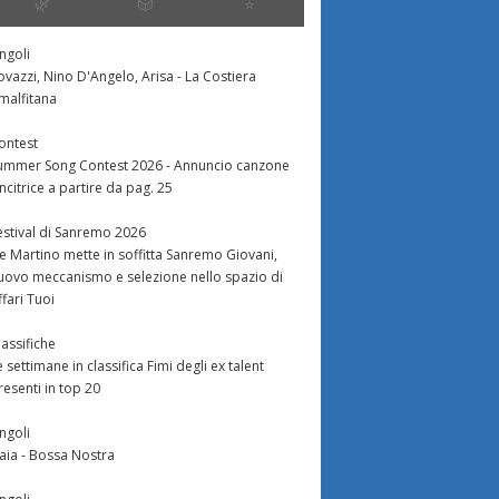
🌿
🎲
⭐️
ingoli
ovazzi, Nino D'Angelo, Arisa - La Costiera
malfitana
ontest
ummer Song Contest 2026 - Annuncio canzone
incitrice a partire da pag. 25
estival di Sanremo 2026
e Martino mette in soffitta Sanremo Giovani,
uovo meccanismo e selezione nello spazio di
ffari Tuoi
lassifiche
e settimane in classifica Fimi degli ex talent
resenti in top 20
ingoli
aia - Bossa Nostra