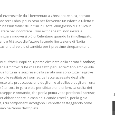
l’inverosimile da il benvenuto a Christian De Sica, entrato
oscere Fabio, poi in casa per far venire un infarto a Diletta e
nessun trailer di un film in uscita. All’ingresso di De Sica in
i stare per incontrare il suo ex fidanzato, non riesce a
 inizia a muoversi più di Celentano quando fa il molleggiato,
Mentre
Mia
accoglie l’attore facendo l’imitazione di Nadia
ccasione al volo e si candida per il prossimo cinepanettone.
i e i fratelli Papillon, il primo eliminato della serata è
Andrea
;
hiede il motivo: “Che cosa ha fatto per uscire?” Abbiamo quelle
ua fortuna le sorprese della serata non sono tutte negative
abio le restituisce il sorriso. Le facce spaesate degli altri
osto alla preoccupazione degli uni e al sollievo degli altri, una
è ancora in gara e sta per sfidare uno di loro. La scelta dei
iuseppe e Armando, che per la prima volta perdono il sorriso;
U
er abbandonare la casa del Grande Fratello, per la gioia
a, i cui componenti accolgono il verdetto festeggiando come
uomo nell’anno del triplete.