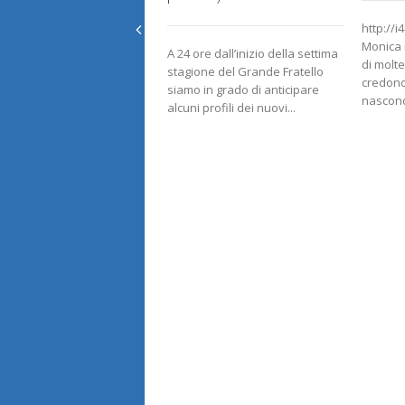
http://i
Monica 
A 24 ore dall’inizio della settima
di molte
stagione del Grande Fratello
credono
siamo in grado di anticipare
nascondi
alcuni profili dei nuovi...