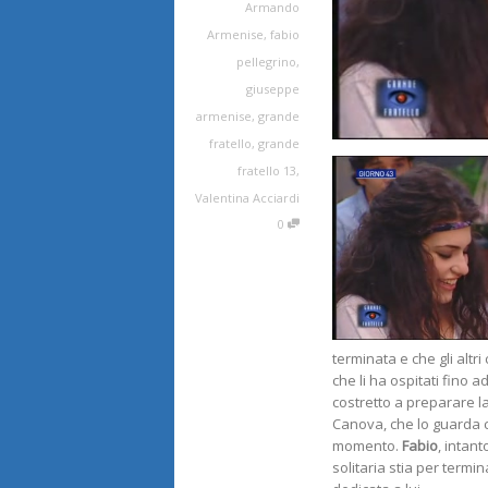
Armando
Armenise
,
fabio
pellegrino
,
giuseppe
armenise
,
grande
fratello
,
grande
fratello 13
,
Valentina Acciardi
0
terminata e che gli altr
che li ha ospitati fino
costretto a preparare l
Canova, che lo guarda co
momento.
Fabio
, intant
solitaria stia per termin