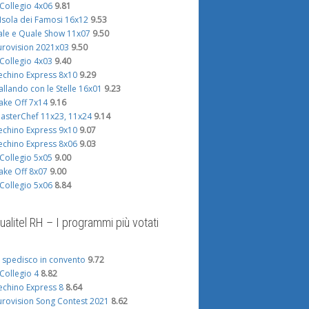
l Collegio 4x06
9.81
'Isola dei Famosi 16x12
9.53
http://static.fanpage.it/gossipfanpage/wp-
http://img716
ale e Quale Show 11x07
9.50
content/uploads/2011/03/Angelica-
Eccezionalme
339.imageshack.us/img339/9375/mirkokc6.jpg
urovision 2021x03
9.50
Livraghi-eliminata-300×225.jpg
day time, in s
a puntata del Grande
l Collegio 4x03
9.40
Ah già, ieri c’è stata la diretta,
titolari Alex8
 notizia più
echino Express 8x10
9.29
quindi oggi ci faranno vedere
in campo la ri
te della prima
allando con le Stelle 16x01
9.23
dei pezzi della diretta di ieri....
i puntata è che oggi
ake Off 7x14
9.16
asterChef 11x23, 11x24
9.14
echino Express 9x10
9.07
echino Express 8x06
9.03
l Collegio 5x05
9.00
ake Off 8x07
9.00
l Collegio 5x06
8.84
ualitel RH – I programmi più votati
i spedisco in convento
9.72
l Collegio 4
8.82
echino Express 8
8.64
urovision Song Contest 2021
8.62