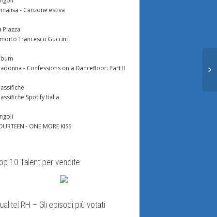
ingoli
nnalisa - Canzone estiva
a Piazza
 morto Francesco Guccini
lbum
adonna - Confessions on a Dancefloor: Part II
lassifiche
lassifiche Spotify Italia
ingoli
OURTEEN - ONE MORE KISS
op 10 Talent per vendite
Silvia, Mirko Sozio
Giorno 141
Giorno 108
ualitel RH – Gli episodi più votati
a e viene espulso