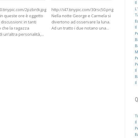
I
L
40.tinypic.com/2pzbn9i.jpg
http://i47.tinypic.com/30rsc50.png
T
in queste ore è oggetto
Nella notte George e Carmela si
http://img
E
 discussioni: in tanti
divertono ad osservare la luna.
Dodicesim
I
 che la ragazza
Ad un tratto i due notano una...
Fratello: la
P
 un’altra personalità,...
interessan
B
mezz’ora d
B
è...
M
P
P
I
B
I
Q
T
I
P
E