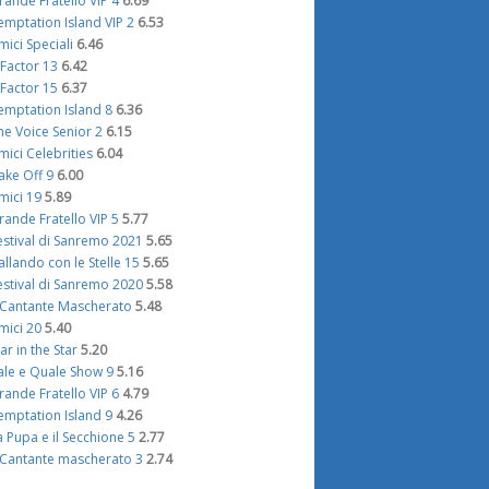
rande Fratello VIP 4
6.69
emptation Island VIP 2
6.53
mici Speciali
6.46
 Factor 13
6.42
 Factor 15
6.37
emptation Island 8
6.36
he Voice Senior 2
6.15
mici Celebrities
6.04
ake Off 9
6.00
mici 19
5.89
rande Fratello VIP 5
5.77
estival di Sanremo 2021
5.65
allando con le Stelle 15
5.65
estival di Sanremo 2020
5.58
l Cantante Mascherato
5.48
mici 20
5.40
tar in the Star
5.20
ale e Quale Show 9
5.16
rande Fratello VIP 6
4.79
emptation Island 9
4.26
a Pupa e il Secchione 5
2.77
l Cantante mascherato 3
2.74