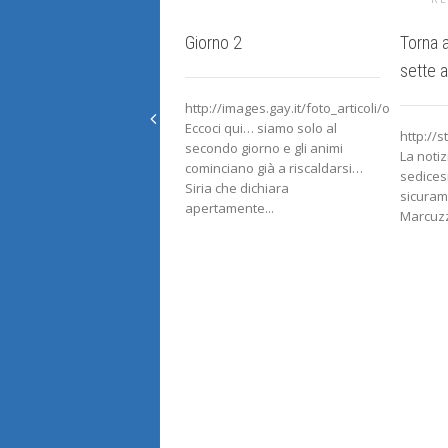
Giorno 2
Torna a
sette a
http://images.gay.it/foto_articoli/originali/f
Eccoci qui… siamo solo al
http://s
secondo giorno e gli animi
La notiz
cominciano già a riscaldarsi…
sedices
Siria che dichiara
sicuram
apertamente...
Marcuzzi