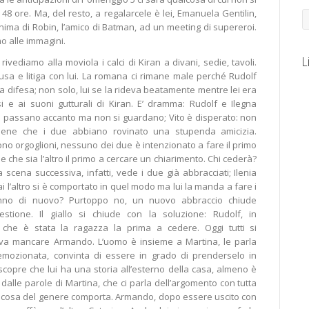
 48 ore. Ma, del resto, a regalarcele è lei, Emanuela Gentilin,
onima di Robin, l’amico di Batman, ad un meeting di supereroi.
o alle immagini.
L
 rivediamo alla moviola i calci di Kiran a divani, sedie, tavoli.
ccusa e litiga con lui. La romana ci rimane male perché Rudolf
a difesa; non solo, lui se la rideva beatamente mentre lei era
si e ai suoni gutturali di Kiran. E’ dramma: Rudolf e Ilegna
si passano accanto ma non si guardano; Vito è disperato: non
tiene che i due abbiano rovinato una stupenda amicizia.
ono orgoglioni, nessuno dei due è intenzionato a fare il primo
che sia l’altro il primo a cercare un chiarimento. Chi cederà?
scena successiva, infatti, vede i due già abbracciati; Ilenia
 l’altro si è comportato in quel modo ma lui la manda a fare i
eranno di nuovo? Purtoppo no, un nuovo abbraccio chiude
estione. Il giallo si chiude con la soluzione: Rudolf, in
 che è stata la ragazza la prima a cedere. Oggi tutti si
va mancare Armando. L’uomo è insieme a Martina, le parla
emozionata, convinta di essere in grado di prenderselo in
copre che lui ha una storia all’esterno della casa, almeno è
alle parole di Martina, che ci parla dell’argomento con tutta
 cosa del genere comporta. Armando, dopo essere uscito con