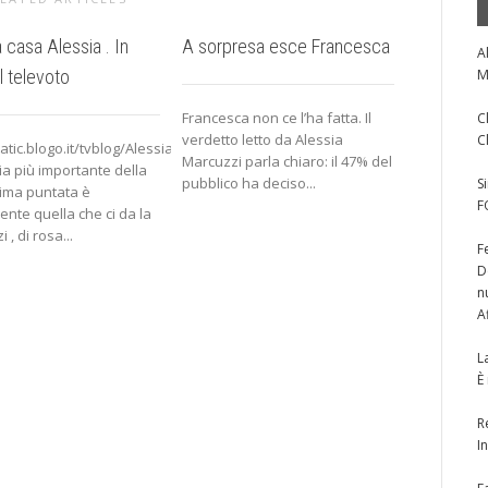
 casa Alessia . In
A sorpresa esce Francesca
Giorno 1
A
l televoto
M
e/federicarosatelliF3.jpg
Francesca non ce l’ha fatta. Il
http://i51.
C
verdetto letto da Alessia
ragazzi si
C
tatic.blogo.it/tvblog/AlessiaGiovagnoli.jpg
Marcuzzi parla chiaro: il 47% del
ascoltare 
ia più importante della
pubblico ha deciso...
di fantasi
S
ima puntata è
un tratto il..
F
ente quella che ci da la
 , di rosa...
F
D
n
A
L
È
R
I