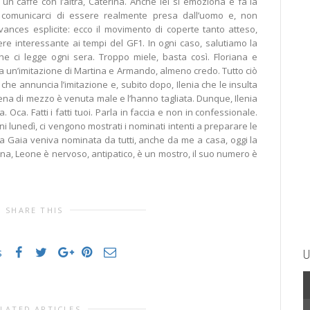
 un caffè con l’altra, Caterina. Anche lei si emoziona e fa la
a comunicarci di essere realmente presa dall’uomo e, non
vances esplicite: ecco il movimento di coperte tanto atteso,
re interessante ai tempi del GF1. In ogni caso, salutiamo la
e ci legge ogni sera. Troppo miele, basta così. Floriana e
 un’imitazione di Martina e Armando, almeno credo. Tutto ciò
he annuncia l’imitazione e, subito dopo, Ilenia che le insulta
cena di mezzo è venuta male e l’hanno tagliata. Dunque, Ilenia
ta. Oca. Fatti i fatti tuoi. Parla in faccia e non in confessionale.
ni lunedì, ci vengono mostrati i nominati intenti a preparare le
 fa Gaia veniva nominata da tutti, anche da me a casa, oggi la
na, Leone è nervoso, antipatico, è un mostro, il suo numero è
SHARE THIS
s
U
LATED ARTICLES