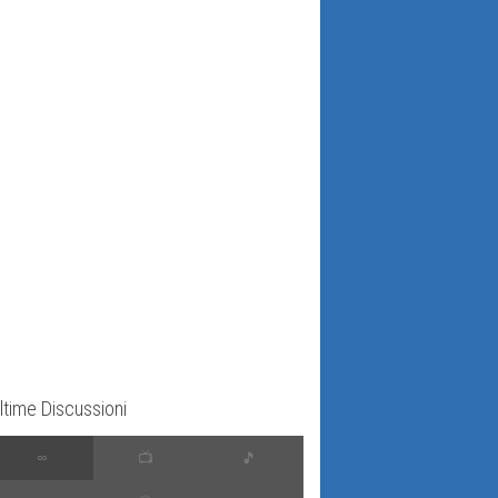
ltime Discussioni
∞
📺
🎵