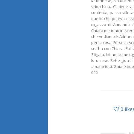
la torinese, si concede
sciocchina. Ci tiene 
contenta, passa alle a
quello che poteva esse
ragazza di Armando ch
Chiara mettono in scena
che vediamo è Adriana c
per la cosa. Forse la s
ce l’ha con Chiara. Falli
Sfigata. Infine, come og
loro cose. Sette giorni
amano tutti. Gaia è buo
666.
0
like
RE