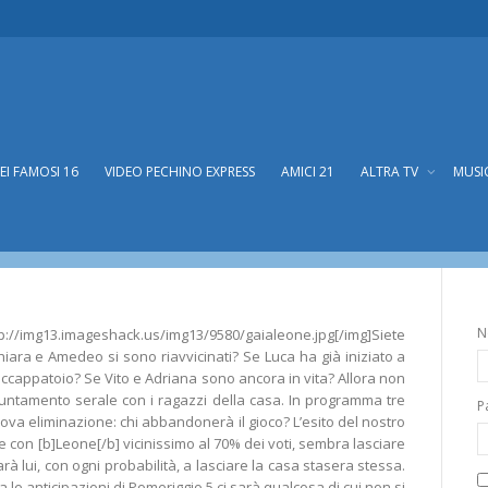
DEI FAMOSI 16
VIDEO PECHINO EXPRESS
AMICI 21
ALTRA TV
MUSI
N
://img13.imageshack.us/img13/9580/gaialeone.jpg[/img]Siete
Chiara e Amedeo si sono riavvicinati? Se Luca ha già iniziato a
 accappatoio? Se Vito e Adriana sono ancora in vita? Allora non
untamento serale con i ragazzi della casa. In programma tre
P
ova eliminazione: chi abbandonerà il gioco? L’esito del nostro
e con [b]Leone[/b] vicinissimo al 70% dei voti, sembra lasciare
à lui, con ogni probabilità, a lasciare la casa stasera stessa.
a le anticipazioni di Pomeriggio 5 ci sarà qualcosa di cui non si