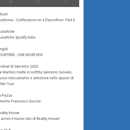
🌿
🎲
⭐️
24
Giorno 19
Prime lacrim
lbum
adonna - Confessions on a Dancefloor: Part II
tinypic.com/ixrz0p.jpg I
http://xs135.xs.to/xs135/09056/annachiaraealbe
litigio.jpgComi
lassifiche
 divertono ad
Non ne posso più… ormai nella
incandescente 
lassifiche Spotify Italia
le fantomatiche storie
casa non si parla d’altro che di
della casa del
a di Raoul, quando ad
Alberto, Annachiara, Marco e
E’ stata asseg
ingoli
.
Vanessa…...
degli inquilini,.
OURTEEN - ONE MORE KISS
estival di Sanremo 2026
e Martino mette in soffitta Sanremo Giovani,
uovo meccanismo e selezione nello spazio di
ffari Tuoi
a Piazza
 morto Francesco Guccini
eality House
n arrivo il nuovo sito di Reality House!