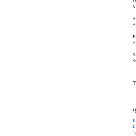
F
C
A
A
F
A
S
S
T
Q
I
L
T