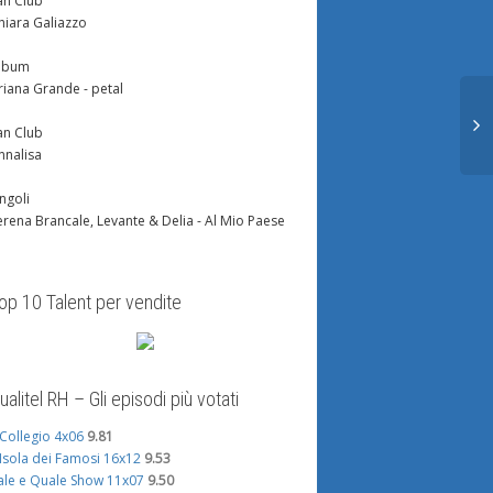
an Club
hiara Galiazzo
lbum
riana Grande - petal
an Club
nnalisa
ingoli
erena Brancale, Levante & Delia - Al Mio Paese
op 10 Talent per vendite
ualitel RH – Gli episodi più votati
l Collegio 4x06
9.81
'Isola dei Famosi 16x12
9.53
ale e Quale Show 11x07
9.50