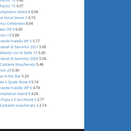
 Factor 13
6.42
 Factor 15
6.37
emptation Island 8
6.36
he Voice Senior 2
6.15
mici Celebrities
6.04
ake Off 9
6.00
mici 19
5.89
rande Fratello VIP 5
5.77
estival di Sanremo 2021
5.65
allando con le Stelle 15
5.65
estival di Sanremo 2020
5.58
l Cantante Mascherato
5.48
mici 20
5.40
tar in the Star
5.20
ale e Quale Show 9
5.16
rande Fratello VIP 6
4.79
emptation Island 9
4.26
a Pupa e il Secchione 5
2.77
l Cantante mascherato 3
2.74