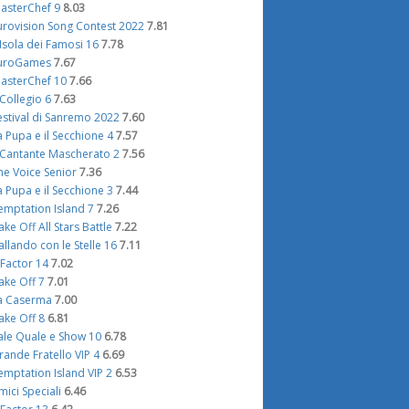
asterChef 9
8.03
urovision Song Contest 2022
7.81
'Isola dei Famosi 16
7.78
uroGames
7.67
asterChef 10
7.66
l Collegio 6
7.63
estival di Sanremo 2022
7.60
a Pupa e il Secchione 4
7.57
l Cantante Mascherato 2
7.56
he Voice Senior
7.36
a Pupa e il Secchione 3
7.44
emptation Island 7
7.26
ake Off All Stars Battle
7.22
allando con le Stelle 16
7.11
 Factor 14
7.02
ake Off 7
7.01
a Caserma
7.00
ake Off 8
6.81
ale Quale e Show 10
6.78
rande Fratello VIP 4
6.69
emptation Island VIP 2
6.53
mici Speciali
6.46