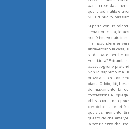
parli in rete da almeno
quella più inutile e an
Nulla di nuovo, passiam
Si parte con un ralenti:
Ilenia non ci sta, lo a
non è intervenuto in su
lì a rispondere ai ver
attraversano la casa, 
si da pace perché ri
Addirittura? Entrambi s
passo, ognuno pretende 
Non lo sapremo mai: la 
prova a capire come mai
piatti. Oddio, litigh
definitivamente la qu
confessionale, spiega
abbracciano, non pote
con dolcezza e lei è 
qualsiasi momento. Si s
questo ciò che emerge d
la naturalezza che una