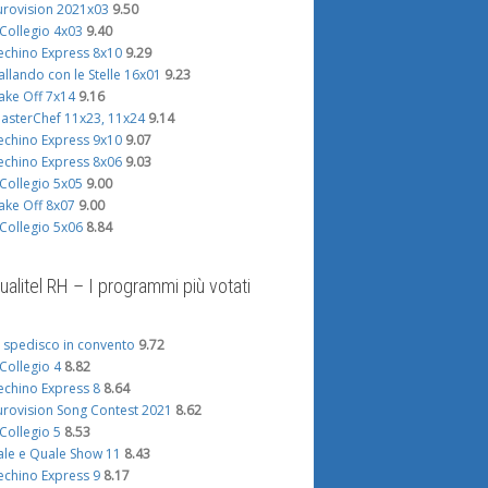
urovision 2021x03
9.50
l Collegio 4x03
9.40
echino Express 8x10
9.29
allando con le Stelle 16x01
9.23
ake Off 7x14
9.16
asterChef 11x23, 11x24
9.14
echino Express 9x10
9.07
echino Express 8x06
9.03
l Collegio 5x05
9.00
ake Off 8x07
9.00
l Collegio 5x06
8.84
ualitel RH – I programmi più votati
i spedisco in convento
9.72
l Collegio 4
8.82
echino Express 8
8.64
urovision Song Contest 2021
8.62
l Collegio 5
8.53
ale e Quale Show 11
8.43
echino Express 9
8.17