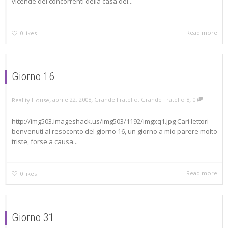
vicende dei concorrenti della casa del...
Read more
0
likes
Giorno 16
,
,
,
aprile 22, 2008
Grande Fratello
,
Grande Fratello 8
0
Reality House
http://img503.imageshack.us/img503/1192/imgxq1.jpg Cari lettori
benvenuti al resoconto del giorno 16, un giorno a mio parere molto
triste, forse a causa...
Read more
0
likes
Giorno 31