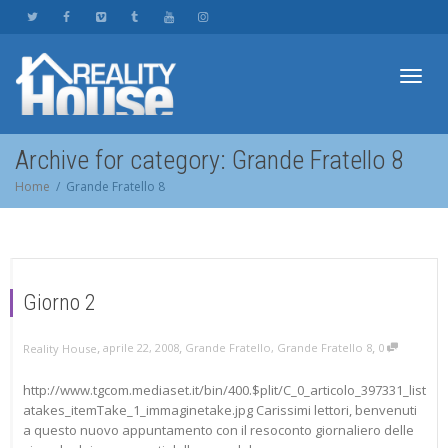
Toggl
Archive for category: Grande Fratello 8
Home
Grande Fratello 8
navig
Giorno 2
,
,
,
aprile 22, 2008
Grande Fratello
,
Grande Fratello 8
0
Reality House
http://www.tgcom.mediaset.it/bin/400.$plit/C_0_articolo_397331_list
atakes_itemTake_1_immaginetake.jpg Carissimi lettori, benvenuti
a questo nuovo appuntamento con il resoconto giornaliero delle