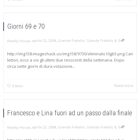
Giorni 69 e 70
,
,
,
aprile 22, 2008
Grande Fratello
,
Grande Fratello 8
0
Reality House
http://img158.imageshack.us/img158/9730/eliminato10gb5.png Cari
lettori, ecco a voi gli ultimi due resoconti della settimana. Dopo
circa sette giorni di dura votazione...
Read more
0
likes
Francesco e Lina fuori ad un passo dalla finale
,
,
,
aprile 22, 2008
Grande Fratello
,
Grande Fratello 8
0
Reality House