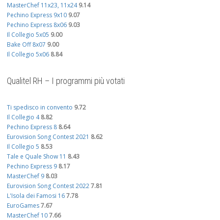
MasterChef 11x23, 11x24
9.14
Pechino Express 9x10
9.07
Pechino Express 8x06
9.03
Il Collegio 5x05
9.00
Bake Off 8x07
9.00
Il Collegio 5x06
8.84
Qualitel RH – I programmi più votati
Ti spedisco in convento
9.72
Il Collegio 4
8.82
Pechino Express 8
8.64
Eurovision Song Contest 2021
8.62
Il Collegio 5
8.53
Tale e Quale Show 11
8.43
Pechino Express 9
8.17
MasterChef 9
8.03
Eurovision Song Contest 2022
7.81
L'Isola dei Famosi 16
7.78
EuroGames
7.67
MasterChef 10
7.66