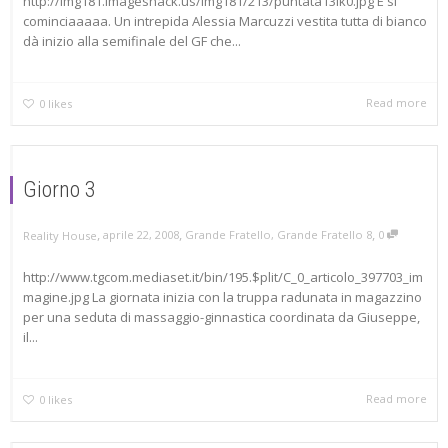
http://img181.imageshack.us/img181/213/puntata13ik0.jpg E si
cominciaaaaa. Un intrepida Alessia Marcuzzi vestita tutta di bianco
dà inizio alla semifinale del GF che...
Read more
0
likes
Giorno 3
,
,
,
aprile 22, 2008
Grande Fratello
,
Grande Fratello 8
0
Reality House
http://www.tgcom.mediaset.it/bin/195.$plit/C_0_articolo_397703_im
magine.jpg La giornata inizia con la truppa radunata in magazzino
per una seduta di massaggio-ginnastica coordinata da Giuseppe,
il...
Read more
0
likes