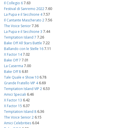
Il Collegio 6
7.63
Festival di Sanremo 2022
7.60
La Pupa e il Secchione 4
7.57
Il Cantante Mascherato 2
7.56
The Voice Senior
7.36
La Pupa e il Secchione 3
7.44
Temptation Island 7
7.26
Bake Off All Stars Battle
7.22
Ballando con le Stelle 16
7.11
X Factor 14
7.02
Bake Off 7
7.01
La Caserma
7.00
Bake Off 8
6.81
Tale Quale e Show 10
6.78
Grande Fratello VIP 4
6.69
Temptation Island VIP 2
6.53
Amici Speciali
6.46
X Factor 13
6.42
X Factor 15
6.37
Temptation Island 8
6.36
The Voice Senior 2
6.15
Amici Celebrities
6.04