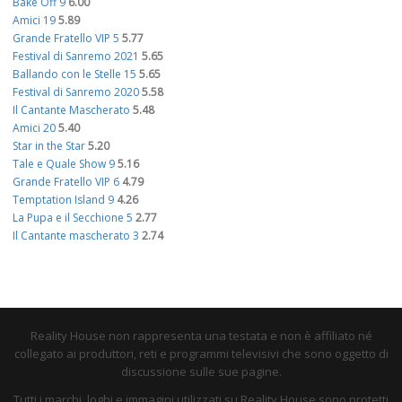
Bake Off 9
6.00
Amici 19
5.89
Grande Fratello VIP 5
5.77
Festival di Sanremo 2021
5.65
Ballando con le Stelle 15
5.65
Festival di Sanremo 2020
5.58
Il Cantante Mascherato
5.48
Amici 20
5.40
Star in the Star
5.20
Tale e Quale Show 9
5.16
Grande Fratello VIP 6
4.79
Temptation Island 9
4.26
La Pupa e il Secchione 5
2.77
Il Cantante mascherato 3
2.74
Reality House non rappresenta una testata e non è affiliato né
collegato ai produttori, reti e programmi televisivi che sono oggetto di
discussione sulle sue pagine.
Tutti i marchi, loghi e immagini utilizzati su Reality House sono protetti