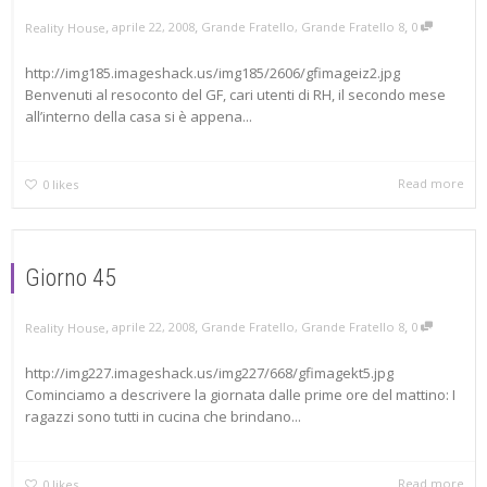
,
,
,
aprile 22, 2008
Grande Fratello
,
Grande Fratello 8
0
Reality House
http://img185.imageshack.us/img185/2606/gfimageiz2.jpg
Benvenuti al resoconto del GF, cari utenti di RH, il secondo mese
all’interno della casa si è appena...
Read more
0
likes
Giorno 45
,
,
,
aprile 22, 2008
Grande Fratello
,
Grande Fratello 8
0
Reality House
http://img227.imageshack.us/img227/668/gfimagekt5.jpg
Cominciamo a descrivere la giornata dalle prime ore del mattino: I
ragazzi sono tutti in cucina che brindano...
Read more
0
likes