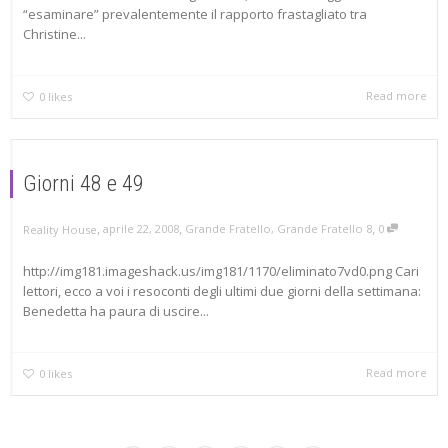
“esaminare” prevalentemente il rapporto frastagliato tra
Christine...
Read more
0
likes
Giorni 48 e 49
,
,
,
aprile 22, 2008
Grande Fratello
,
Grande Fratello 8
0
Reality House
http://img181.imageshack.us/img181/1170/eliminato7vd0.png Cari
lettori, ecco a voi i resoconti degli ultimi due giorni della settimana:
Benedetta ha paura di uscire...
Read more
0
likes