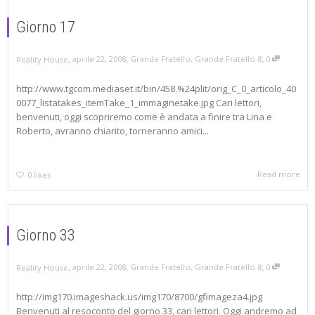
Giorno 17
,
,
,
aprile 22, 2008
Grande Fratello
,
Grande Fratello 8
0
Reality House
http://www.tgcom.mediaset.it/bin/458.%24plit/orig_C_0_articolo_40
0077_listatakes_itemTake_1_immaginetake.jpg Cari lettori,
benvenuti, oggi scopriremo come è andata a finire tra Lina e
Roberto, avranno chiarito, torneranno amici...
Read more
0
likes
Giorno 33
,
,
,
aprile 22, 2008
Grande Fratello
,
Grande Fratello 8
0
Reality House
http://img170.imageshack.us/img170/8700/gfimageza4.jpg
Benvenuti al resoconto del giorno 33, cari lettori. Oggi andremo ad