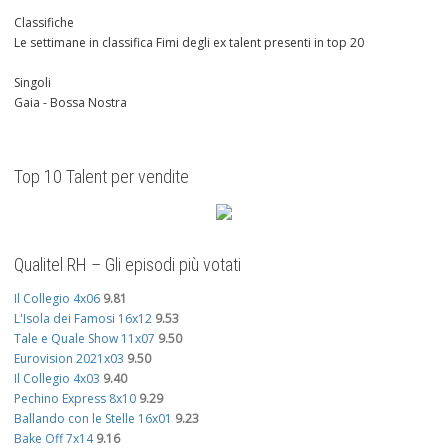
Classifiche
Le settimane in classifica Fimi degli ex talent presenti in top 20
Singoli
Gaia - Bossa Nostra
Top 10 Talent per vendite
Qualitel RH – Gli episodi più votati
Il Collegio 4x06
9.81
L'Isola dei Famosi 16x12
9.53
Tale e Quale Show 11x07
9.50
Eurovision 2021x03
9.50
Il Collegio 4x03
9.40
Pechino Express 8x10
9.29
Ballando con le Stelle 16x01
9.23
Bake Off 7x14
9.16