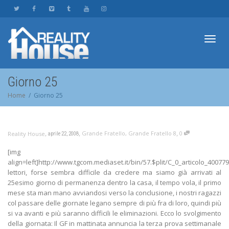
Toggl
Giorno 25
Home
Giorno 25
navig
,
,
,
Grande Fratello
,
Grande Fratello 8
0
Reality House
aprile 22, 2008
[img
align=left]http://www.tgcom.mediaset.it/bin/57.$plit/C_0_articolo_40077
lettori, forse sembra difficile da credere ma siamo già arrivati al
25esimo giorno di permanenza dentro la casa, il tempo vola, il primo
mese sta man mano avviandosi verso la conclusione, i nostri ragazzi
col passare delle giornate legano sempre di più fra di loro, quindi più
si va avanti e più saranno difficili le eliminazioni. Ecco lo svolgimento
della giornata: Il GF in mattinata annuncia la terza prova settimanale