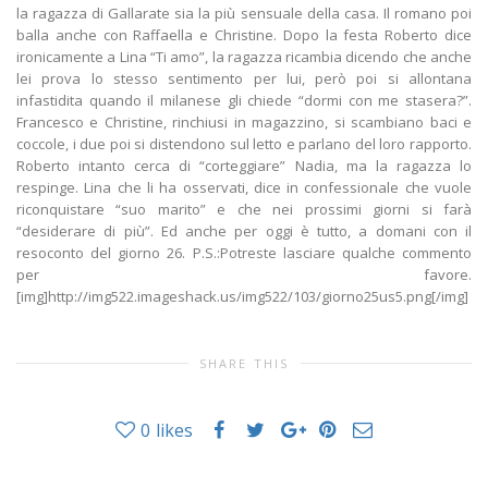
la ragazza di Gallarate sia la più sensuale della casa. Il romano poi
balla anche con Raffaella e Christine. Dopo la festa Roberto dice
ironicamente a Lina “Ti amo”, la ragazza ricambia dicendo che anche
lei prova lo stesso sentimento per lui, però poi si allontana
infastidita quando il milanese gli chiede “dormi con me stasera?”.
Francesco e Christine, rinchiusi in magazzino, si scambiano baci e
coccole, i due poi si distendono sul letto e parlano del loro rapporto.
Roberto intanto cerca di “corteggiare” Nadia, ma la ragazza lo
respinge. Lina che li ha osservati, dice in confessionale che vuole
riconquistare “suo marito” e che nei prossimi giorni si farà
“desiderare di più”. Ed anche per oggi è tutto, a domani con il
resoconto del giorno 26. P.S.:Potreste lasciare qualche commento
per favore.
[img]http://img522.imageshack.us/img522/103/giorno25us5.png[/img]
SHARE THIS
0
likes