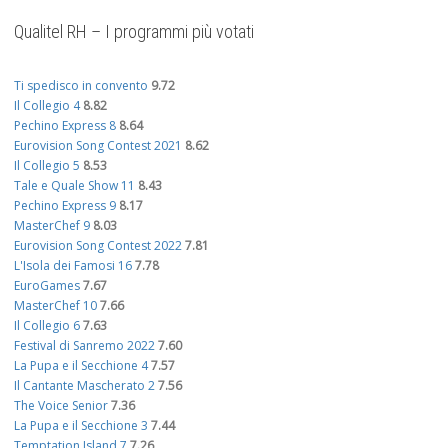
Qualitel RH – I programmi più votati
Ti spedisco in convento
9.72
Il Collegio 4
8.82
Pechino Express 8
8.64
Eurovision Song Contest 2021
8.62
Il Collegio 5
8.53
Tale e Quale Show 11
8.43
Pechino Express 9
8.17
MasterChef 9
8.03
Eurovision Song Contest 2022
7.81
L'Isola dei Famosi 16
7.78
EuroGames
7.67
MasterChef 10
7.66
Il Collegio 6
7.63
Festival di Sanremo 2022
7.60
La Pupa e il Secchione 4
7.57
Il Cantante Mascherato 2
7.56
The Voice Senior
7.36
La Pupa e il Secchione 3
7.44
Temptation Island 7
7.26