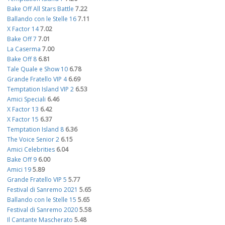
Bake Off All Stars Battle
7.22
Ballando con le Stelle 16
7.11
X Factor 14
7.02
Bake Off 7
7.01
La Caserma
7.00
Bake Off 8
6.81
Tale Quale e Show 10
6.78
Grande Fratello VIP 4
6.69
Temptation Island VIP 2
6.53
Amici Speciali
6.46
X Factor 13
6.42
X Factor 15
6.37
Temptation Island 8
6.36
The Voice Senior 2
6.15
Amici Celebrities
6.04
Bake Off 9
6.00
Amici 19
5.89
Grande Fratello VIP 5
5.77
Festival di Sanremo 2021
5.65
Ballando con le Stelle 15
5.65
Festival di Sanremo 2020
5.58
Il Cantante Mascherato
5.48