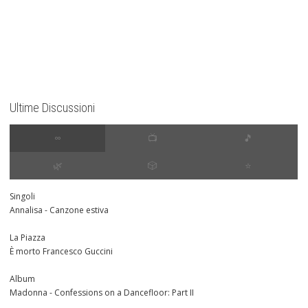
Ultime Discussioni
∞
📺
🎵
🌿
🎲
⭐️
Singoli
Annalisa - Canzone estiva
La Piazza
È morto Francesco Guccini
Album
Madonna - Confessions on a Dancefloor: Part II