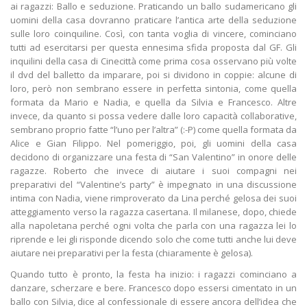
ai ragazzi: Ballo e seduzione. Praticando un ballo sudamericano gli
uomini della casa dovranno praticare l’antica arte della seduzione
sulle loro coinquiline. Così, con tanta voglia di vincere, cominciano
tutti ad esercitarsi per questa ennesima sfida proposta dal GF. Gli
inquilini della casa di Cinecittà come prima cosa osservano più volte
il dvd del balletto da imparare, poi si dividono in coppie: alcune di
loro, però non sembrano essere in perfetta sintonia, come quella
formata da Mario e Nadia, e quella da Silvia e Francesco. Altre
invece, da quanto si possa vedere dalle loro capacità collaborative,
sembrano proprio fatte “l’uno per l’altra” (:-P) come quella formata da
Alice e Gian Filippo. Nel pomeriggio, poi, gli uomini della casa
decidono di organizzare una festa di “San Valentino” in onore delle
ragazze. Roberto che invece di aiutare i suoi compagni nei
preparativi del “Valentine’s party” è impegnato in una discussione
intima con Nadia, viene rimproverato da Lina perché gelosa dei suoi
atteggiamento verso la ragazza casertana. Il milanese, dopo, chiede
alla napoletana perché ogni volta che parla con una ragazza lei lo
riprende e lei gli risponde dicendo solo che come tutti anche lui deve
aiutare nei preparativi per la festa (chiaramente è gelosa).
Quando tutto è pronto, la festa ha inizio: i ragazzi cominciano a
danzare, scherzare e bere. Francesco dopo essersi cimentato in un
ballo con Silvia, dice al confessionale di essere ancora dell’idea che