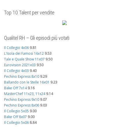
Top 10 Talent per vendite
Qualitel RH – Gli episodi più votati
Il Collegio 4x06
9.81
L'Isola dei Famosi 16x12
9.53
Tale e Quale Show 11x07
9.50
Eurovision 2021x03
9.50
Il Collegio 4x03
9.40
Pechino Express 8x10
9.29
Ballando con le Stelle 16x01
9.23
Bake Off 7x14
9.16
MasterChef 11x23, 11x24
9.14
Pechino Express 9x10
9.07
Pechino Express 8x06
9.03
Il Collegio 5x05
9.00
Bake Off 8x07
9.00
Il Collegio 5x06
8.84