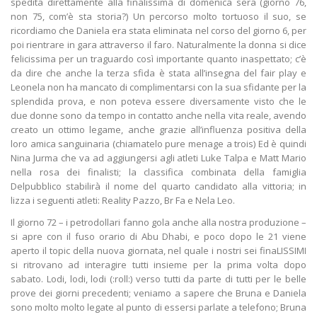
spedita direttamente alla finalissima di domenica sera (giorno 76,
non 75, com’è sta storia?) Un percorso molto tortuoso il suo, se
ricordiamo che Daniela era stata eliminata nel corso del giorno 6, per
poi rientrare in gara attraverso il faro. Naturalmente la donna si dice
felicissima per un traguardo così importante quanto inaspettato; c’è
da dire che anche la terza sfida è stata all’insegna del fair play e
Leonela non ha mancato di complimentarsi con la sua sfidante per la
splendida prova, e non poteva essere diversamente visto che le
due donne sono da tempo in contatto anche nella vita reale, avendo
creato un ottimo legame, anche grazie all’influenza positiva della
loro amica sanguinaria (chiamatelo pure menage a trois) Ed è quindi
Nina Jurma che va ad aggiungersi agli atleti Luke Talpa e Matt Mario
nella rosa dei finalisti; la classifica combinata della famiglia
Delpubblico stabilirà il nome del quarto candidato alla vittoria; in
lizza i seguenti atleti: Reality Pazzo, Br Fa e Nela Leo.
Il giorno 72 – i petrodollari fanno gola anche alla nostra produzione –
si apre con il fuso orario di Abu Dhabi, e poco dopo le 21 viene
aperto il topic della nuova giornata, nel quale i nostri sei finaLISSIMI
si ritrovano ad interagire tutti insieme per la prima volta dopo
sabato. Lodi, lodi, lodi (:roll:) verso tutti da parte di tutti per le belle
prove dei giorni precedenti; veniamo a sapere che Bruna e Daniela
sono molto molto legate al punto di essersi parlate a telefono; Bruna