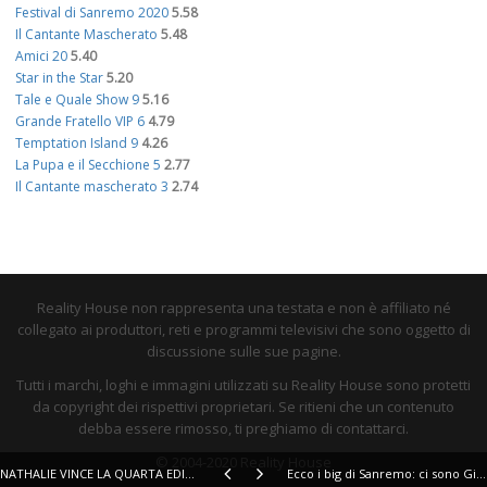
Festival di Sanremo 2020
5.58
Il Cantante Mascherato
5.48
Amici 20
5.40
Star in the Star
5.20
Tale e Quale Show 9
5.16
Grande Fratello VIP 6
4.79
Temptation Island 9
4.26
La Pupa e il Secchione 5
2.77
Il Cantante mascherato 3
2.74
Reality House non rappresenta una testata e non è affiliato né
collegato ai produttori, reti e programmi televisivi che sono oggetto di
discussione sulle sue pagine.
Tutti i marchi, loghi e immagini utilizzati su Reality House sono protetti
da copyright dei rispettivi proprietari. Se ritieni che un contenuto
debba essere rimosso, ti preghiamo di contattarci.
© 2004-2020 Reality House
NATHALIE VINCE LA QUARTA EDIZIONE DI X FACTOR
Ecco i big di Sanremo: ci sono Giusy, Emma e Nathalie