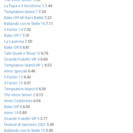
La Pupa e il Secchione 3
7.44
Temptation Island 7
7.26
Bake Off All Stars Battle
7.22
Ballando con le Stelle 16
7.11
X Factor 14
7.02
Bake Off 7
7.01
La Caserma
7.00
Bake Off 8
6.81
Tale Quale e Show 10
6.78
Grande Fratello VIP 4
6.69
Temptation Island VIP 2
6.53
Amici Speciali
6.46
X Factor 13
6.42
X Factor 15
6.37
Temptation Island 8
6.36
The Voice Senior 2
6.15
Amici Celebrities
6.04
Bake Off 9
6.00
Amici 19
5.89
Grande Fratello VIP 5
5.77
Festival di Sanremo 2021
5.65
Ballando con le Stelle 15
5.65