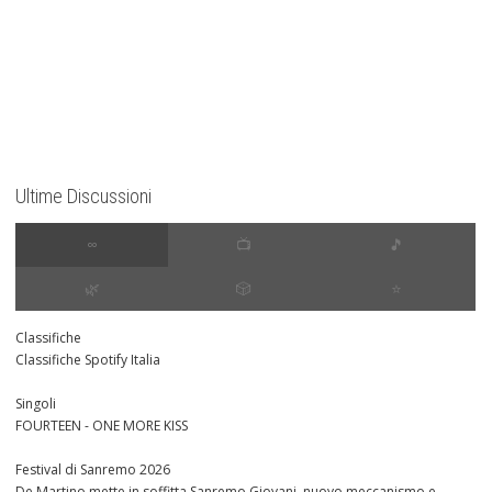
Ultime Discussioni
∞
📺
🎵
🌿
🎲
⭐️
Classifiche
Classifiche Spotify Italia
Singoli
FOURTEEN - ONE MORE KISS
Festival di Sanremo 2026
De Martino mette in soffitta Sanremo Giovani, nuovo meccanismo e