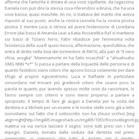
afferma che l’amicHIa è dotata di una voce squillante, da ragazzina;
Daniela non può dire la stessa cosa riferendosi a Bruna, che ha una
voce bassa, quasi maschile. An no, si trattava del marito che aveva
risposto al suo posto; anche la nostra Leonela ha la vocina piccina
piccina. E mentre Luca si ritrova ad avere l’estensione di Loredana
Errore (dai bassi di Amanda Lear a Katia Ricciarelli) e Raf si mantiene
sui bassi di Tiziano Ferro, Fabri ribadisce per l’ennesima volta
l’esistenza della sua R quasi moscia, affermazione, quest’ultima, che
entra di diritto nella lista dei tormentoni di RW10, alla pari di “Il nero
sfina, avoglia” “Mammamorte mi ha fatto incacchià” e “ahuahuahu
OMG NNN *o*” Si passa a parlare della loquacità delle persone e di
quanto fastidiosi siano coloro che aprono bocca solamente per dare
sfogo al proprio egocentrismo. Luca e Raffaele in particolare
concordano nel trovare più gradevoli coloro che usano poco la
parola in quanto, pur avendo spesso molte cose da raccontare, lo
fanno sempre con criterio e sono meno propensi a parlare a
sproposito. Il tempo di fare gli auguri a Daniela per la visita dal
dentista e a Michele per un esame e le nostre stelle sono già a letto
(sorvoliamo sul fatto che il sottoscritto non ha chiuso occhio) [img
align=right]http://img405.imageshack.us/img405/1055/frizzisolitiignoti.jp
mattina va via senza lasciare il segno; sono tutti presi con i loro
impegni. Daniela, tornata dalla seduta dal dentista nel primo
pomeriggio, ci comunica che tutto è andato per il meglio.