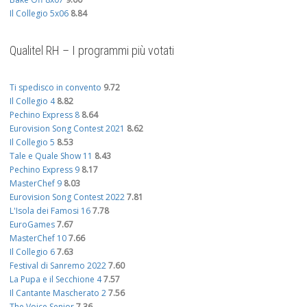
Il Collegio 5x06
8.84
Qualitel RH – I programmi più votati
Ti spedisco in convento
9.72
Il Collegio 4
8.82
Pechino Express 8
8.64
Eurovision Song Contest 2021
8.62
Il Collegio 5
8.53
Tale e Quale Show 11
8.43
Pechino Express 9
8.17
MasterChef 9
8.03
Eurovision Song Contest 2022
7.81
L'Isola dei Famosi 16
7.78
EuroGames
7.67
MasterChef 10
7.66
Il Collegio 6
7.63
Festival di Sanremo 2022
7.60
La Pupa e il Secchione 4
7.57
Il Cantante Mascherato 2
7.56
The Voice Senior
7.36