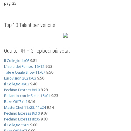
pag. 25
Top 10 Talent per vendite
Qualitel RH – Gli episodi più votati
Il Collegio 4x06
9.81
L'Isola dei Famosi 16x12
9.53
Tale e Quale Show 11x07
9.50
Eurovision 2021x03
9.50
Il Collegio 4x03
9.40
Pechino Express 8x10
9.29
Ballando con le Stelle 16x01
9.23
Bake Off 7x14
9.16
MasterChef 11x23, 11x24
9.14
Pechino Express 9x10
9.07
Pechino Express 8x06
9.03
Il Collegio 5x05
9.00
Bake Off 8x07
9.00