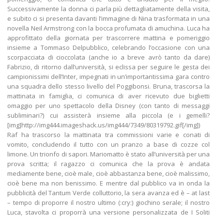
Successivamente la donna ci parla più dettagliatamente della visita,
e subito ci si presenta davanti l’immagine di Nina trasformata in una
novella Neil Armstrong con la bocca profumata di amuchina. Luca ha
approfittato della giornata per trascorrere mattina e pomeriggio
insieme a Tommaso Delpubblico, celebrando l’occasione con una
scorpacciata di cioccolata (anche io a breve avrò tanto da dare)
Fabrizio, di ritorno dall’università, si eclissa per seguire le gesta dei
campionissimi dell’Inter, impegnati in un’importantissima gara contro
una squadra dello stesso livello del Poggibonsi. Bruna, trascorsa la
mattinata in famiglia, ci comunica di aver ricevuto due biglietti
omaggio per uno spettacolo della Disney (con tanto di messaggi
subliminari?) cui assisterà insieme alla piccola (e i gemelli?
[img]http://img444.imageshack.us/img444/7349/80319792.gif[/img])
Raf ha trascorso la mattinata tra commissioni varie e conati di
vomito, concludendo il tutto con un pranzo a base di cozze col
limone. Un trionfo di sapori. Mariomatto è stato all’università per una
prova scritta; il ragazzo ci comunica che la prova è andata
mediamente bene, cioè male, cioè abbastanza bene, cioè malissimo,
cioè bene ma non benissimo. E mentre dal pubblico va in onda la
pubblicità del Tantum Verde colluttorio, la sera avanza ed è – at last
– tempo di proporre il nostro ultimo (:cry:) giochino serale; il nostro
Luca, stavolta ci proporrà una versione personalizzata de I Soliti