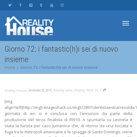
Toggl
Giorno 72: i fantastic(h)i sei di nuovo
insieme
navig
Home
Giorno 72: i fantastic(h)i sei di nuovo insieme
,
,
,
Reality web
,
Reality Web 10
0
Reality House
dicembre 20, 2010
[img
align=left]http://img5.imageshack.us/img5/2897/dentistaestrarresoldix1
giornata di ieri si è conclusa con l’annuncio da parte della
produzione del terzo finalista di RW10. A spuntarla su Leonela è
stata la turista per caso Jumanina che, di ritorno da una toccata e
fuga tra le metropoli americane e le spiagge di Santo Domingo, viene