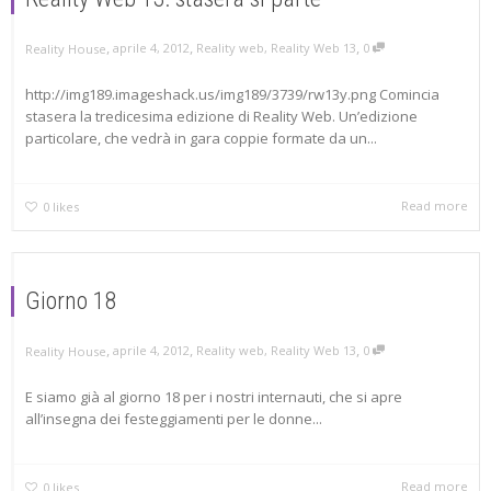
,
,
,
aprile 4, 2012
Reality web
,
Reality Web 13
0
Reality House
http://img189.imageshack.us/img189/3739/rw13y.png Comincia
stasera la tredicesima edizione di Reality Web. Un’edizione
particolare, che vedrà in gara coppie formate da un...
Read more
0
likes
Giorno 18
,
,
,
aprile 4, 2012
Reality web
,
Reality Web 13
0
Reality House
E siamo già al giorno 18 per i nostri internauti, che si apre
all’insegna dei festeggiamenti per le donne...
Read more
0
likes