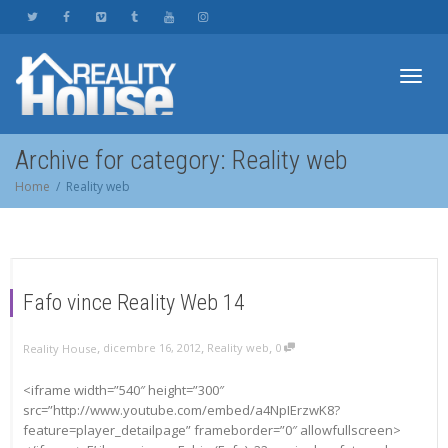
Toggl
Archive for category: Reality web
Home
Reality web
navig
Fafo vince Reality Web 14
,
,
,
dicembre 16, 2012
Reality web
0
Reality House
<iframe width=”540″ height=”300″
src=”http://www.youtube.com/embed/a4NpIErzwK8?
feature=player_detailpage” frameborder=”0″ allowfullscreen>