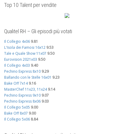
Top 10 Talent per vendite
Qualitel RH – Gli episodi più votati
Il Collegio 4x06
9.81
L'Isola dei Famosi 16x12
9.53
Tale e Quale Show 11x07
9.50
Eurovision 2021x03
9.50
Il Collegio 4x03
9.40
Pechino Express 8x10
9.29
Ballando con le Stelle 16x01
9.23
Bake Off 7x14
9.16
MasterChef 11x23, 11x24
9.14
Pechino Express 9x10
9.07
Pechino Express 8x06
9.03
Il Collegio 5x05
9.00
Bake Off 8x07
9.00
Il Collegio 5x06
8.84