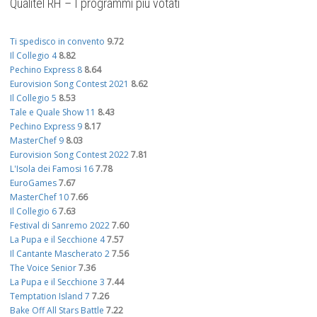
Qualitel RH – I programmi più votati
Ti spedisco in convento
9.72
Il Collegio 4
8.82
Pechino Express 8
8.64
Eurovision Song Contest 2021
8.62
Il Collegio 5
8.53
Tale e Quale Show 11
8.43
Pechino Express 9
8.17
MasterChef 9
8.03
Eurovision Song Contest 2022
7.81
L'Isola dei Famosi 16
7.78
EuroGames
7.67
MasterChef 10
7.66
Il Collegio 6
7.63
Festival di Sanremo 2022
7.60
La Pupa e il Secchione 4
7.57
Il Cantante Mascherato 2
7.56
The Voice Senior
7.36
La Pupa e il Secchione 3
7.44
Temptation Island 7
7.26
Bake Off All Stars Battle
7.22