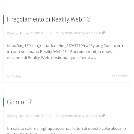
Il regolamento di Reality Web 13
,
,
,
aprile 4, 2012
Reality web
,
Reality Web 13
0
Reality House
http://img189.imageshack.us/img189/3739/rw13y.png Comincerà
tra una settimana Reality Web 13: I Raccomandati, la nuova
edizione di Reality Web, destinata quest’anno a...
Read more
0
likes
Giorno 17
,
,
,
aprile 4, 2012
Reality web
,
Reality Web 13
0
Reality House
Un saluto calorosi agli appassionati lettori di questo coloratissimo