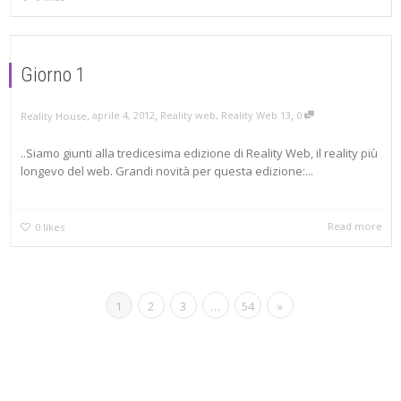
Giorno 1
,
,
,
aprile 4, 2012
Reality web
,
Reality Web 13
0
Reality House
..Siamo giunti alla tredicesima edizione di Reality Web, il reality più
longevo del web. Grandi novità per questa edizione:...
Read more
0
likes
1
2
3
…
54
»