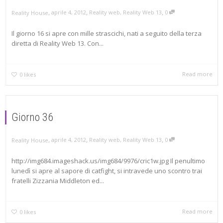
,
,
,
aprile 4, 2012
Reality web
,
Reality Web 13
0
Reality House
Il giorno 16 si apre con mille strascichi, nati a seguito della terza
diretta di Reality Web 13. Con...
Read more
0
likes
Giorno 36
,
,
,
aprile 4, 2012
Reality web
,
Reality Web 13
0
Reality House
http://img684.imageshack.us/img684/9976/cric1w.jpg Il penultimo
lunedì si apre al sapore di catfight, si intravede uno scontro trai
fratelli Zizzania Middleton ed...
Read more
0
likes