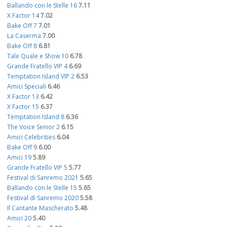
Ballando con le Stelle 16
7.11
X Factor 14
7.02
Bake Off 7
7.01
La Caserma
7.00
Bake Off 8
6.81
Tale Quale e Show 10
6.78
Grande Fratello VIP 4
6.69
Temptation Island VIP 2
6.53
Amici Speciali
6.46
X Factor 13
6.42
X Factor 15
6.37
Temptation Island 8
6.36
The Voice Senior 2
6.15
Amici Celebrities
6.04
Bake Off 9
6.00
Amici 19
5.89
Grande Fratello VIP 5
5.77
Festival di Sanremo 2021
5.65
Ballando con le Stelle 15
5.65
Festival di Sanremo 2020
5.58
Il Cantante Mascherato
5.48
Amici 20
5.40