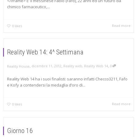
</iframe> E’ il messinese Fabio (Fafo), 22 anni ed un futuro da
chimico farmaceutico,...
Read more
0
likes
Reality Web 14: 4^ Settimana
,
,
,
dicembre 11, 2012
Reality web
,
Reality Web 14
0
Reality House
Reality Web 14 ha i suoi finalisti: saranno infatti Checco3211, Fafo
e Kofy a contendersi la medaglia d’oro di...
Read more
0
likes
Giorno 16