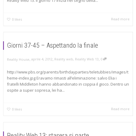
Reality Web 13. Il giorno 17 inizia nel segno della...
Read more
0
likes
Giorni 37-45 – Aspettando la finale
,
,
,
aprile 4, 2012
Reality web
,
Reality Web 13
0
Reality House
http://www.pbs.org/parents/birthdayparties/teletubbies/images/t
heme-index.jpg Eravamo rimasti all’eliminazione: salvo Elia i
fratelli Middleton hanno abbandonato in coppia il gioco. Dentro un
ospite a super sopresa, lei ha...
Read more
0
likes
Reality Web 13: stasera si parte