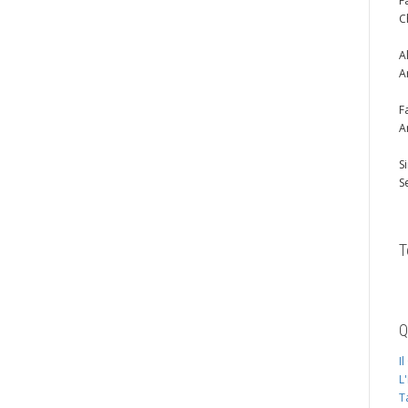
F
C
A
A
F
A
S
S
T
Q
I
L
T