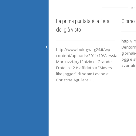
RE
La prima puntata è la fiera
Giorno
del già visto
http://
Bentorn
http://www.bolognatg24.it/wp-
giornali
content/uploads/2011/10/Alessia-
oggi è s
Marcuzzi.jpg L’inizio di Grande
svariati 
Fratello 12 è affidato a “Moves
like Jagger” di Adam Levine e
Christina Aguilera. I...