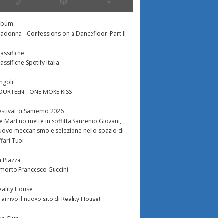
🌿
🎲
⭐️
lbum
Silvia, Mirko Sozio
Giorno 73
adonna - Confessions on a Dancefloor: Part II
a e viene espulso
lassifiche
lassifiche Spotify Italia
http://www.imagehost.it/di-
WQG8.jpg L’Epifania, si sa, tutte
339.imageshack.us/img339/9375/mirkokc6.jpg
ingoli
le feste porta via, ma su Canale
Giorno 15: C
a puntata del Grande
OURTEEN - ONE MORE KISS
5 non devono essere così
 notizia più
a Giovanni
d’accordo visto...
te della prima
estival di Sanremo 2026
i puntata è che oggi
e Martino mette in soffitta Sanremo Giovani,
uovo meccanismo e selezione nello spazio di
La prima inqu
ffari Tuoi
giornata è sul
Angela nell’a
a Piazza
Michele ha dis
 morto Francesco Guccini
eality House
n arrivo il nuovo sito di Reality House!