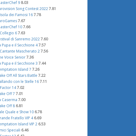
asterChef 9
8.03
urovision Song Contest 2022
7.81
'Isola dei Famosi 16
7.78
uroGames
7.67
asterChef 10
7.66
l Collegio 6
7.63
estival di Sanremo 2022
7.60
a Pupa e il Secchione 4
7.57
l Cantante Mascherato 2
7.56
he Voice Senior
7.36
a Pupa e il Secchione 3
7.44
emptation Island 7
7.26
ake Off All Stars Battle
7.22
allando con le Stelle 16
7.11
 Factor 14
7.02
ake Off 7
7.01
a Caserma
7.00
ake Off 8
6.81
ale Quale e Show 10
6.78
rande Fratello VIP 4
6.69
emptation Island VIP 2
6.53
mici Speciali
6.46