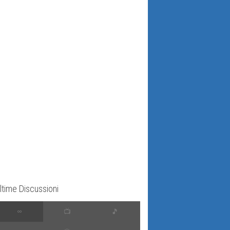
ltime Discussioni
∞
📺
🎵