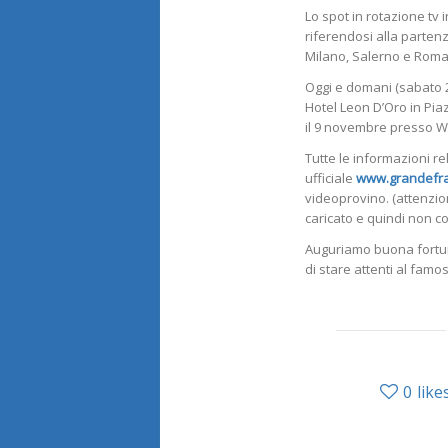
Lo spot in rotazione tv 
riferendosi alla parten
Milano, Salerno e Roma 
Oggi e domani (sabato 2
Hotel Leon D’Oro in Pi
il 9 novembre presso Wo
Tutte le informazioni re
ufficiale
www.grandefrat
videoprovino. (attenzion
caricato e quindi non c
Auguriamo buona fortuna 
di stare attenti al famos
0
like