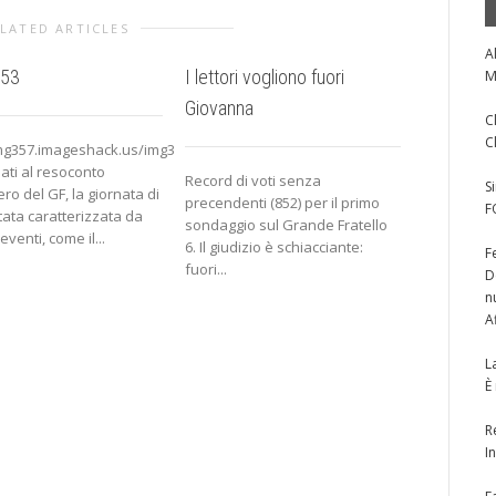
LATED ARTICLES
A
 53
I lettori vogliono fuori
Eliminata 
M
Giovanna
bestemmi
C
C
img357.imageshack.us/img357/8549/c0specialetipo168groupsqt5.jpg
ati al resoconto
Record di voti senza
http://img
S
ero del GF, la giornata di
precendenti (852) per il primo
Dodicesim
F
tata caratterizzata da
sondaggio sul Grande Fratello
Fratello: la
eventi, come il...
6. Il giudizio è schiacciante:
interessan
F
fuori...
mezz’ora d
D
è...
n
A
L
È
R
I