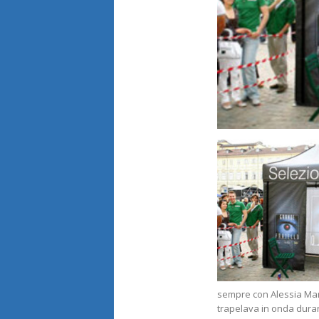
sempre con Alessia Mar
trapelava in onda duran