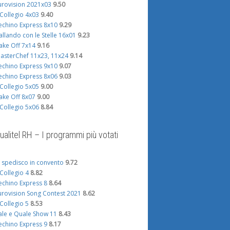
urovision 2021x03
9.50
l Collegio 4x03
9.40
echino Express 8x10
9.29
allando con le Stelle 16x01
9.23
ake Off 7x14
9.16
asterChef 11x23, 11x24
9.14
echino Express 9x10
9.07
echino Express 8x06
9.03
l Collegio 5x05
9.00
ake Off 8x07
9.00
l Collegio 5x06
8.84
ualitel RH – I programmi più votati
i spedisco in convento
9.72
l Collegio 4
8.82
echino Express 8
8.64
urovision Song Contest 2021
8.62
l Collegio 5
8.53
ale e Quale Show 11
8.43
echino Express 9
8.17