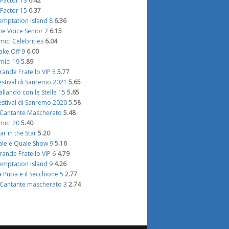
 Factor 13
6.42
 Factor 15
6.37
emptation Island 8
6.36
he Voice Senior 2
6.15
mici Celebrities
6.04
ake Off 9
6.00
mici 19
5.89
rande Fratello VIP 5
5.77
estival di Sanremo 2021
5.65
allando con le Stelle 15
5.65
estival di Sanremo 2020
5.58
l Cantante Mascherato
5.48
mici 20
5.40
tar in the Star
5.20
ale e Quale Show 9
5.16
rande Fratello VIP 6
4.79
emptation Island 9
4.26
a Pupa e il Secchione 5
2.77
l Cantante mascherato 3
2.74