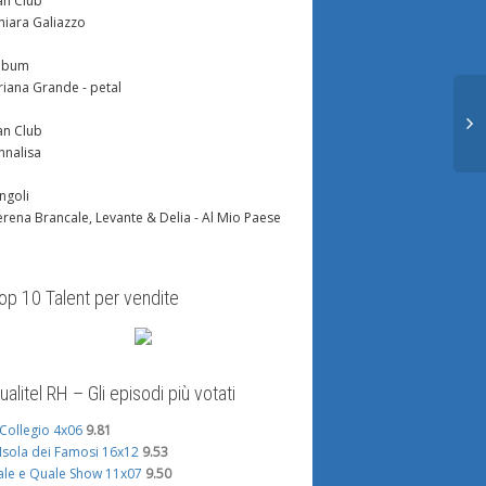
an Club
hiara Galiazzo
lbum
riana Grande - petal
an Club
nnalisa
ingoli
erena Brancale, Levante & Delia - Al Mio Paese
op 10 Talent per vendite
ualitel RH – Gli episodi più votati
l Collegio 4x06
9.81
'Isola dei Famosi 16x12
9.53
ale e Quale Show 11x07
9.50