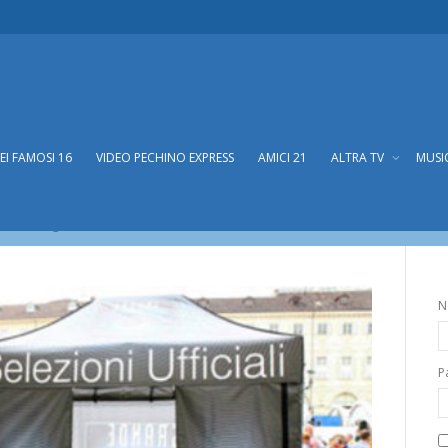
DEI FAMOSI 16
VIDEO PECHINO EXPRESS
AMICI 21
ALTRA TV
MUSI
da Bari gli Open Casting
pen Casting
N
P