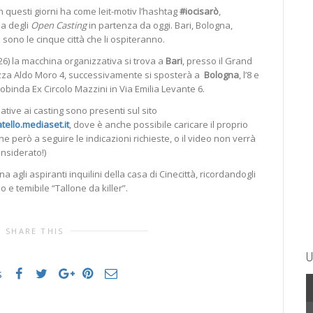
in questi giorni ha come leit-motiv l’hashtag
#iocisarò
,
za degli
Open Casting
in partenza da oggi. Bari, Bologna,
sono le cinque città che li ospiteranno.
6) la macchina organizzativa si trova a
Bari
, presso il Grand
azza Aldo Moro 4, successivamente si sposterà a
Bologna
, l’8 e
binda Ex Circolo Mazzini in Via Emilia Levante 6.
lative ai casting sono presenti sul sito
ello.mediaset.it
, dove è anche possibile caricare il proprio
e però a seguire le indicazioni richieste, o il video non verrà
onsiderato!)
agli aspiranti inquilini della casa di Cinecittà, ricordandogli
o e temibile “Tallone da killer”.
SHARE THIS
U
s