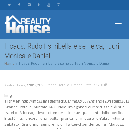
Toggl
Il caos: Rudolf si ribella e se ne va, fuori
Monica e Daniel
navig
Home
Il caos: Rudolf si ribella e se ne va, fuori Monica e Daniel
,
,
,
Grande Fratello
,
Grande Fratello 12
0
Reality House
aprile 2, 2012
[img
align=left]http://img32.imageshack.us/img32/8679/grande20fratello2012
Grande Fratello, puntata 1438. Noia, invaghitasi di Marcuzzo e di suo
fratello Alfonso, deve difendere le sue passioni dalla perfida
Blasfèmia, ancora una volta pronta a mietere un’altra vittima.
Salutato Signorini, sempre più Twitter-dipendente, la Marcuzzi