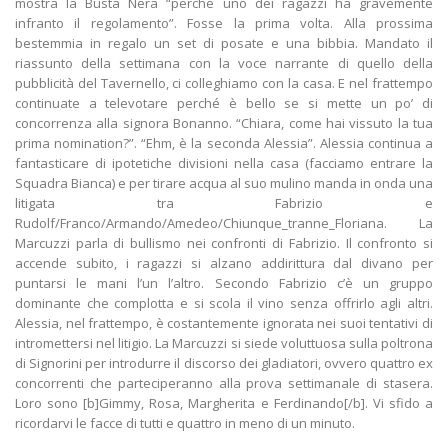
mostra la Busta Nera “perché uno dei ragazzi ha gravemente
infranto il regolamento”. Fosse la prima volta. Alla prossima
bestemmia in regalo un set di posate e una bibbia. Mandato il
riassunto della settimana con la voce narrante di quello della
pubblicità del Tavernello, ci colleghiamo con la casa. E nel frattempo
continuate a televotare perché è bello se si mette un po’ di
concorrenza alla signora Bonanno. “Chiara, come hai vissuto la tua
prima nomination?”. “Ehm, è la seconda Alessia”. Alessia continua a
fantasticare di ipotetiche divisioni nella casa (facciamo entrare la
Squadra Bianca) e per tirare acqua al suo mulino manda in onda una
litigata tra Fabrizio e
Rudolf/Franco/Armando/Amedeo/Chiunque_tranne_Floriana. La
Marcuzzi parla di bullismo nei confronti di Fabrizio. Il confronto si
accende subito, i ragazzi si alzano addirittura dal divano per
puntarsi le mani l’un l’altro. Secondo Fabrizio c’è un gruppo
dominante che complotta e si scola il vino senza offrirlo agli altri.
Alessia, nel frattempo, è costantemente ignorata nei suoi tentativi di
intromettersi nel litigio. La Marcuzzi si siede voluttuosa sulla poltrona
di Signorini per introdurre il discorso dei gladiatori, ovvero quattro ex
concorrenti che parteciperanno alla prova settimanale di stasera.
Loro sono [b]Gimmy, Rosa, Margherita e Ferdinando[/b]. Vi sfido a
ricordarvi le facce di tutti e quattro in meno di un minuto.