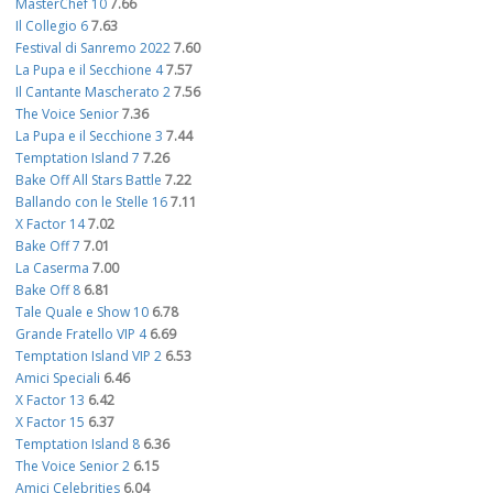
MasterChef 10
7.66
Il Collegio 6
7.63
Festival di Sanremo 2022
7.60
La Pupa e il Secchione 4
7.57
Il Cantante Mascherato 2
7.56
The Voice Senior
7.36
La Pupa e il Secchione 3
7.44
Temptation Island 7
7.26
Bake Off All Stars Battle
7.22
Ballando con le Stelle 16
7.11
X Factor 14
7.02
Bake Off 7
7.01
La Caserma
7.00
Bake Off 8
6.81
Tale Quale e Show 10
6.78
Grande Fratello VIP 4
6.69
Temptation Island VIP 2
6.53
Amici Speciali
6.46
X Factor 13
6.42
X Factor 15
6.37
Temptation Island 8
6.36
The Voice Senior 2
6.15
Amici Celebrities
6.04