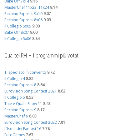
Bake Off 7x14
9.16
MasterChef 11x23, 11x24
9.14
Pechino Express 9x10
9.07
Pechino Express 8x06
9.03
Il Collegio 5x05
9.00
Bake Off 8x07
9.00
Il Collegio 5x06
8.84
Qualitel RH – I programmi più votati
Ti spedisco in convento
9.72
Il Collegio 4
8.82
Pechino Express 8
8.64
Eurovision Song Contest 2021
8.62
Il Collegio 5
8.53
Tale e Quale Show 11
8.43
Pechino Express 9
8.17
MasterChef 9
8.03
Eurovision Song Contest 2022
7.81
L'Isola dei Famosi 16
7.78
EuroGames
7.67