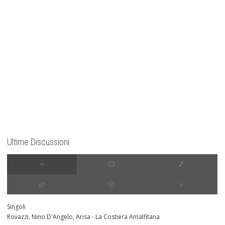
Ultime Discussioni
∞
📺
🎵
🌿
🎲
⭐️
Singoli
Rovazzi, Nino D'Angelo, Arisa - La Costiera Amalfitana