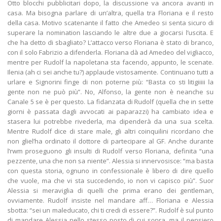
Otto blocchi pubblicitari dopo, la discussione va ancora avanti in casa. Ma bisogna parlare di un’altra, quella tra Floriana e il resto della casa. Motivo scatenante il fatto che Amedeo si senta sicuro di superare la nomination lasciando le altre due a giocarsi l’uscita. E che ha detto di sbagliato? L’attacco verso Floriana è stato di branco, con il solo Fabrizio a difenderla. Floriana dà ad Amedeo del vigliacco, mentre per Rudolf la napoletana sta facendo, appunto, le scenate. Ilenia (ah ci sei anche tu?) applaude vistosamente. Continuano tutti a urlare e Signorini finge di non poterne più: “Basta co sti litigiiiii la gente non ne può più”. No, Alfonso, la gente non è neanche su Canale 5 se è per questo. La fidanzata di Rudolf (quella che in sette giorni è passata dagli avvocati ai paparazzi) ha cambiato idea e stasera lui potrebbe rivederla, ma dipenderà da una sua scelta. Mentre Rudolf dice di stare male, gli altri coinquilini ricordano che non gliel’ha ordinato il dottore di partecipare al GF. Anche durante l’rwm proseguono gli insulti di Rudolf verso Floriana, definita “una pezzente, una che non sa niente”. Alessia si innervosisce: “ma basta con questa storia, ognuno in confessionale è libero di dire quello che vuole, ma che vi sta succedendo, io non vi capisco più”. Suor Alessia si meraviglia di quelli che prima erano dei gentleman, ovviamente. Rudolf insiste nel mandare aff… Floriana e Alessia sbotta: “sei un maleducato, chi ti credi di essere?”. Rudolf è sul punto di mandare Alessia nello stesso posto di cui sopra, ma il pensiero dell’assegno da <del>250</del> 240 mila euro lo trattiene fisicamente. Ilenia cerca di difendere Rudolf, ma la Marcuzzi ne ha anche per lei. Rudolf insiste: “come si permette Floriana di dirmi certe cose?” e la Marcuzzi la difende: “e come vi siete permessi voi di dire a Floriana che la sua vita è solo il Grande Fratello?”. Poi la Marcuzzi manda la pubblicità, ancora infastidita. Al rientro dalla pubblicità Rudolf va nella Stanza delle Sorprese, dove trova una busta. Rudolf la legge: “per conoscere il contenuto di una lettera scritta dalla tua fidanzata dovrai rinunciare alla tua immunità”. [b]Rudolf accetta e si toglie l’immunità[/b], rispondendo scocciato ad Alessia. “Hai paura di cosa ti vuole dire?”, “No.” E allora guardiamo il videomessaggio della fidanzata. La fidanzata dice di aver saputo tante cose e di averle dovute affrontare da sola. “Non mostrare di avere rimorsi, non serve, le cose che devi chiarire non puoi farle adesso sotto i riflettori, sminuirebbe una storia che ho ritenuto importante”. Usa il passato. Poi gli dice di completare il percorso fino in fondo con onore, ché tanto lei sta bene e la sua vita va avanti e cià. Rudolf pensa un po’ prima di parlare, poi dice che la sua ragazza sa tutto quello che deve sapere, che chiunque le ha parlato è gente vergognosa che ha inventato cose false. Secondo lui il problema è Guendalina, che in realtà ha altro a cui pensare ora come ora. “Sta cercando visibilità su di me”. No amore, non penso ne abbia bisogno. Secondo Signorini Rudolf è “metà concorrente”, si lamenta sempre e vuole uscire. “Hai voluto entrare tu? Sarebbe ora che tu prendessi una decisione”. Rudolf cita cose successe nel confessionale che non vengono mostrate, in cui gli autori si sono comportati male con lui. “Io non ho paura di dire una cosa contro Grande Fratello per paura che mi mandi via” dice lui, mentre la Marcuzzi sgambetta nervosa mandando maledizioni contro lui e Amedeo. “I Grandi Fratelli che stanno nel confessionale mi hanno detto ‘Quella è la porta’ con tono minaccioso”, ma secondo Alessia è lui che è stato maleducato. “Se vi mancano tanto le vostre fidanzate USCITE” urla ancora la conduttrice. “Che esempio date ai ragazzi da casa con queste lamentele?” e ancora Rudolf insiste sul magheggio dei filmati anche nei confronti di Chiara e Amedeo, che nel frattempo sta urlando per poter parlare. La Marcuzzi è furibonda: “usciteeeeee”. Rudolf parla di un contratto, gli autori lo terrebbero legato ad Endemol e l’avrebbero minacciato. Rudolf rientra in casa e continua a insultare la produzione: “io me ne vado stasera, sti c…”. “Non gliela diamo vinta” dice Amedeo. “Stasera distruggo mezza casa” insiste Rudolf. I ragazzi cercano di fermarlo mentre lui è già impegnato a fare le valigie. Rudolf definisce i ragazzi che lavorano al confessionale “pezzi di m…”. Chiara, stranamente, è d’accordo con la Marcuzzi. Alessia parla con Chiara e chiede cosa ne pensano quelli rimasti in salotto. “Mi dispiace per Rudolf”. “A me dispiace per le persone che lavorano per voi 24 ore al giorno”, continua la suffragetta Alessia. Nel frattempo, sullo sfondo, Rudolf passa con la valigia e va verso il confessionale. “Io non blocco nessuno, ho sentito delle cose che non volevo sentire”, insiste la conduttrice mentre Rudolf va verso la porta rossa. I ragazzi tentano di calmarlo mentre Ilenia e Chiara si accapigliano. [b]Rudolf va in confessionale. [/b] Amedeo vuole dire la sua, ma Alessia ne ha anche per lui: “mandavi abbracci e baci, è normale che la tua fidanzata s’arrabbi”. Ma lui dice di non averci mai provato con Chiara. La stessa Chiara, però, dice che il GF è stato più che obiettivo. “Non mi è mai capitato in sette edizioni di vedere gente scontenta di stare nella casa” continua la Marcuzzi. Andiamo da Ilenia che sta piangendo. Alessia spiega che alcune persone che lavorano nel confessionale sono rimaste male per l’aggressività di Rudolf. Ilenia, con la lacrima lì lì, un po’ giustifica gli uni e un po’ l’altro. Si torna dalla pubblicità e alcuni stanno parlando in giardino, ma tutti i discorsi vengono interrotti da stacchi strategici di regia. Rudolf è in confessionale e Alessia si collega con lui. “Non ci saranno penali, ti do la mia parola” assicura Alessia. “Io son già eliminato, la produzione sa di cosa sto parlando” dice lui. “Sì, me ne voglio andare via, ho mancato di rispetto a tutti, mi dispiace, ma è inutile, voglio andare a casa, posso andare?”. “C’è qualcosa che vuoi dire?”, e lui: “è passato un messaggio sbagliato, io vado a riprendermi la mia vita”. “Sai che cosa ne penso – conclude Alessia – per molti sei un pilastro, tu non sai controllare le tue emozioni”. Lui non ha mai voluto mancare di rispetto a nessuno, insiste. La Marcuzzi vuole andare a fondo e lui non si tira indietro: “qui dentro mi son state fatte domande su Ilenia, se ci farei mai qualcosa eccetera, ma di che stiamo a parlà?”. Sganciata l’ultima bomba, [b]Rudolf decide di ritirarsi[/b]. Rudolf va in salotto per salutare i ragazzi, ma “ho cose più importanti a cui pensare”. Vito gli sbarra la strada, i ragazzi non vogliono lasciarlo uscire. “Levati da sta c… di porta, non te ne vai”. Lui cerca di passare per il confessionale, gli altri insistono, Floriana si stende comoda comoda sul divano. Ilenia sulla soglia del confessionale cerca di farlo ragionare. Esasperato, Rudolf chiede ad Alessia cosa deve fare. Dopo ore, la Marcuzzi interviene in diffusione: “le persone che ti vogliono bene cercano di trattenerti, è una cosa molto bella”. Come cambia l’atmosfera per qualche punto di share. “Basta, voglio andare via, non mettetevi qui davanti, voglio andare via, per piacere”. Alla fine, Rudolf ce la fa, e [b]lascia la casa del Grande Fratello[/b]. E giù tutti a piangere. Alessia si collega con Vito e lo manda in confessionale per chiedergli un’opinione su quanto appena accaduto. “C’è stata una pressione forte” dice. “Ma di che stai parlando?”, replica sulla difensiva Alessia. La colpa, però, la sta dando a Floriana, Enrica, che ora fanno le dispiaciute ma prima spalavano fango. “Tutto ciò è patetico”. Alfonso Signorini dice la sua: “non è una bella pagina nella storia della trasmissione, ma è inevitabile, la situazione è scappata di mano per la maleducazione e la volgarità di questi ragazzi” e propone la consueta soluzione ‘tutti a casa’. “È stato dato un pessimo esempio al paese”. Non è carino parlare del tuo datore di lavoro, ora. Alessia cerca di tirare le fila di una puntata uscita totalmente dalla scaletta. Alle 23.01 viene chiuso il televoto. [b]Si salva… Amedeo[/b]. Veloci stasera a calcolare le percentuali eh? Parliamo di Monica, che era entrata nella casa fidanzata con un tal Diego. Monica gli aveva anche detto “ti amo” prima di entrare nella casa e la storia proseguiva da due anni. Avevano anche bambini o ci fermiamo qui? Diego è andato a parlare dalla D’Urso, raccontando anche di un cenone di Natale assieme con i parenti di lui. Monica dice la sua: “gli ho detto che l’amavo, lui lo sa, mi ha fatto soffrire tanto e ha detto che non mi amava più”. Diego è dietro la parete scorrevole, parlarci direttamente. Diego, già particolarmente virile nel filmato precedente, sfoggia anche una sciarpina al collo da urlo. Monica parla di ictus, padri morti e cincillà. Secondo Monica si erano lasciati un mese prima di entrare in casa, secondo Diego c’era stato solo un allontanamento concluso con un riavvicinamento negli ultimi 5 giorni. Whatever, scenetta preparata prima di entrare in casa. Ridateci gli sputtanamenti degli autori! Scende la parete scorrevole, lei se ne va urlando “mi hai molato giorno dopo ictus di mio papà, mi hai deto 52 volte che non mi ama, chissà quanto l’han pagato per farlo venire qui”. Monica ti avviso, non è la serata giusta per dire queste cose. Chiara e Amedeo vanno nella stanza delle sorprese. “Potrebbe essere l’ultima volta di vedervi nella casa”, quindi filmatone con “Distratto” di Francesca di X Factor in sottofondo. A metà filmato i due si insultano cordialmente, “guardati stupido”, “taci vittima”. La Marcuzzi dice la sua: “è un atteggiamento tipico di tanti uomini, ci si avvicina e poi chi s’è visto s’è visto, siete stati molto molto vicini”. Amedeo furibondo: “sei tu che vuoi far fraintendere le cose”. “Non fare il furbetto” continua la Marcuzzi. Chiara lo accusa di averle dato della fallita durante il filmato e il pubblico è tutto dalla sua parte. Si to