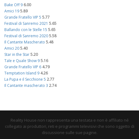
Bake Off 9
6.00
Amici 19
5.89
Grande Fratello VIP 5
5.77
Festival di Sanremo 2021
5.65
Ballando con le Stelle 15
5.65
Festival di Sanremo 2020
5.58
Il Cantante Mascherato
5.48
Amici 20
5.40
Star in the Star
5.20
Tale e Quale Show 9
5.16
Grande Fratello VIP 6
4.79
Temptation Island 9
4.26
La Pupa e il Secchione 5
2.77
Il Cantante mascherato 3
2.74
Reality House non rappresenta una testata e non è affiliato né
collegato ai produttori, reti e programmi televisivi che sono oggetto di
discussione sulle sue pagine.