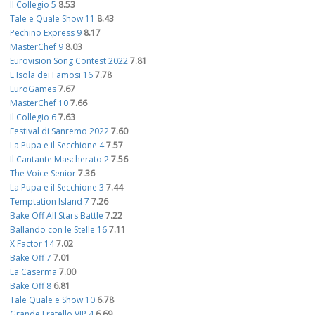
Il Collegio 5
8.53
Tale e Quale Show 11
8.43
Pechino Express 9
8.17
MasterChef 9
8.03
Eurovision Song Contest 2022
7.81
L'Isola dei Famosi 16
7.78
EuroGames
7.67
MasterChef 10
7.66
Il Collegio 6
7.63
Festival di Sanremo 2022
7.60
La Pupa e il Secchione 4
7.57
Il Cantante Mascherato 2
7.56
The Voice Senior
7.36
La Pupa e il Secchione 3
7.44
Temptation Island 7
7.26
Bake Off All Stars Battle
7.22
Ballando con le Stelle 16
7.11
X Factor 14
7.02
Bake Off 7
7.01
La Caserma
7.00
Bake Off 8
6.81
Tale Quale e Show 10
6.78
Grande Fratello VIP 4
6.69