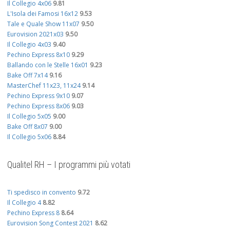
Il Collegio 4x06
9.81
L'Isola dei Famosi 16x12
9.53
Tale e Quale Show 11x07
9.50
Eurovision 2021x03
9.50
Il Collegio 4x03
9.40
Pechino Express 8x10
9.29
Ballando con le Stelle 16x01
9.23
Bake Off 7x14
9.16
MasterChef 11x23, 11x24
9.14
Pechino Express 9x10
9.07
Pechino Express 8x06
9.03
Il Collegio 5x05
9.00
Bake Off 8x07
9.00
Il Collegio 5x06
8.84
Qualitel RH – I programmi più votati
Ti spedisco in convento
9.72
Il Collegio 4
8.82
Pechino Express 8
8.64
Eurovision Song Contest 2021
8.62