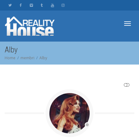
Toggl
Alby
Home
membri
Alby
navig
SHOW LESS