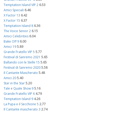
Temptation Island VIP 2
6.53
Amici Speciali
6.46
X Factor 13
6.42
X Factor 15
6.37
Temptation Island 8
6.36
The Voice Senior 2
6.15
Amici Celebrities
6.04
Bake Off 9
6.00
Amici 19
5.89
Grande Fratello VIP 5
5.77
Festival di Sanremo 2021
5.65
Ballando con le Stelle 15
5.65
Festival di Sanremo 2020
5.58
Il Cantante Mascherato
5.48
Amici 20
5.40
Star in the Star
5.20
Tale e Quale Show 9
5.16
Grande Fratello VIP 6
4.79
Temptation Island 9
4.26
La Pupa e il Secchione 5
2.77
Il Cantante mascherato 3
2.74