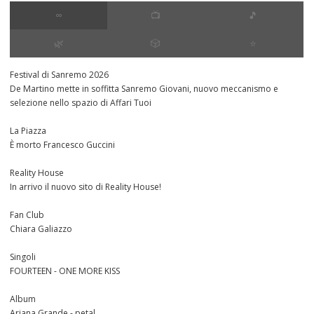
∞
📺
🎵
🌿
🎲
⭐️
Festival di Sanremo 2026
De Martino mette in soffitta Sanremo Giovani, nuovo meccanismo e
selezione nello spazio di Affari Tuoi
La Piazza
È morto Francesco Guccini
Reality House
In arrivo il nuovo sito di Reality House!
Fan Club
Chiara Galiazzo
Singoli
FOURTEEN - ONE MORE KISS
Album
Ariana Grande - petal