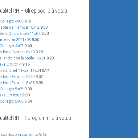
ualitel RH – Gli episodi più votati
l Collegio 4x06
9.81
'Isola dei Famosi 16x12
9.53
ale e Quale Show 11x07
9.50
urovision 2021x03
9.50
l Collegio 4x03
9.40
echino Express 8x10
9.29
allando con le Stelle 16x01
9.23
ake Off 7x14
9.16
asterChef 11x23, 11x24
9.14
echino Express 9x10
9.07
echino Express 8x06
9.03
l Collegio 5x05
9.00
ake Off 8x07
9.00
l Collegio 5x06
8.84
ualitel RH – I programmi più votati
i spedisco in convento
9.72