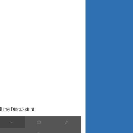
ltime Discussioni
∞
📺
🎵