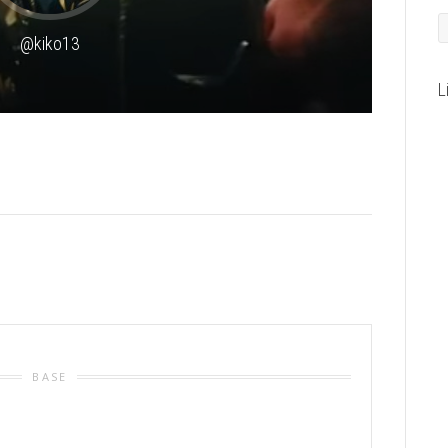
@kiko13
L
BASE