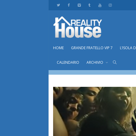
HOME
GRANDE FRATELLO VIP 7
L’ISOLA 
kiko13
CALENDARIO
ARCHIVIO
Home
membri
kiko13