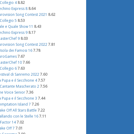
l Collegio 4
8.82
echino Express 8
8.64
urovision Song Contest 2021
8.62
l Collegio 5
8.53
ale e Quale Show 11
8.43
echino Express 9
8.17
asterChef 9
8.03
urovision Song Contest 2022
7.81
'Isola dei Famosi 16
7.78
uroGames
7.67
asterChef 10
7.66
l Collegio 6
7.63
estival di Sanremo 2022
7.60
a Pupa e il Secchione 4
7.57
l Cantante Mascherato 2
7.56
he Voice Senior
7.36
a Pupa e il Secchione 3
7.44
emptation Island 7
7.26
ake Off All Stars Battle
7.22
allando con le Stelle 16
7.11
 Factor 14
7.02
ake Off 7
7.01