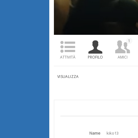
1
ATTIVITÀ
PROFILO
AMICI
VISUALIZZA
Name
kiko13