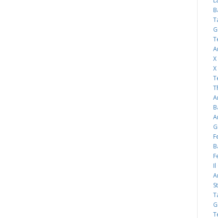
L
B
T
G
T
A
X
X
T
T
A
B
A
G
F
B
F
I
A
S
T
G
T