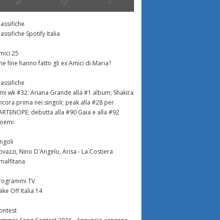
🌿
🎲
⭐️
lassifiche
lassifiche Spotify Italia
mici 25
he fine hanno fatto gli ex Amici di Maria?
lassifiche
imi wk #32: Ariana Grande alla #1 album; Shakira
ncora prima nei singoli; peak alla #28 per
ARTENOPE; debutta alla #90 Gaia e alla #92
oemi
ingoli
ovazzi, Nino D'Angelo, Arisa - La Costiera
malfitana
rogrammi TV
ake Off Italia 14
ontest