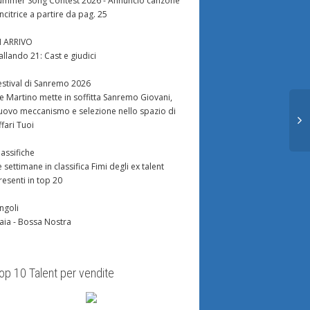
ummer Song Contest 2026 - Annuncio canzone
incitrice a partire da pag. 25
N ARRIVO
allando 21: Cast e giudici
estival di Sanremo 2026
e Martino mette in soffitta Sanremo Giovani,
uovo meccanismo e selezione nello spazio di
ffari Tuoi
lassifiche
e settimane in classifica Fimi degli ex talent
resenti in top 20
ingoli
aia - Bossa Nostra
op 10 Talent per vendite