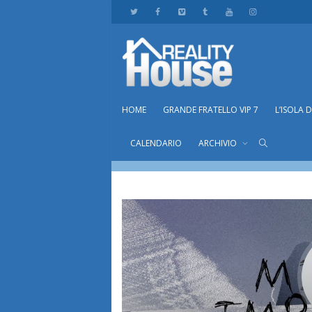
HOME
GRANDE FRATELLO VIP 7
L’ISOLA 
Pierdic95
CALENDARIO
ARCHIVIO
Home
membri
Pierdic95