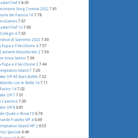
asterChef 9
8.03
urovision Song Contest 2022
7.81
'Isola dei Famosi 16
7.78
uroGames
7.67
asterChef 10
7.66
l Collegio 6
7.63
estival di Sanremo 2022
7.60
a Pupa e il Secchione 4
7.57
l Cantante Mascherato 2
7.56
he Voice Senior
7.36
a Pupa e il Secchione 3
7.44
emptation Island 7
7.26
ake Off All Stars Battle
7.22
allando con le Stelle 16
7.11
 Factor 14
7.02
ake Off 7
7.01
a Caserma
7.00
ake Off 8
6.81
ale Quale e Show 10
6.78
rande Fratello VIP 4
6.69
emptation Island VIP 2
6.53
mici Speciali
6.46