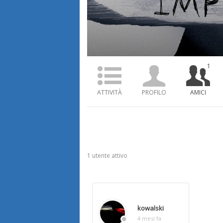
1
ATTIVITÀ
PROFILO
AMICI
Amici
1 utente attivo
kowalski
4 mesi fa