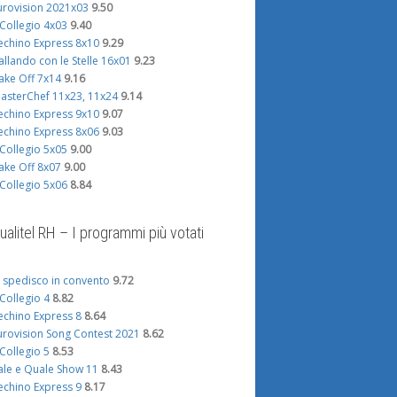
urovision 2021x03
9.50
l Collegio 4x03
9.40
echino Express 8x10
9.29
allando con le Stelle 16x01
9.23
ake Off 7x14
9.16
asterChef 11x23, 11x24
9.14
echino Express 9x10
9.07
echino Express 8x06
9.03
l Collegio 5x05
9.00
ake Off 8x07
9.00
l Collegio 5x06
8.84
ualitel RH – I programmi più votati
i spedisco in convento
9.72
l Collegio 4
8.82
echino Express 8
8.64
urovision Song Contest 2021
8.62
l Collegio 5
8.53
ale e Quale Show 11
8.43
echino Express 9
8.17