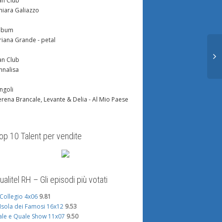
an Club
hiara Galiazzo
lbum
riana Grande - petal
an Club
nnalisa
ingoli
erena Brancale, Levante & Delia - Al Mio Paese
op 10 Talent per vendite
ualitel RH – Gli episodi più votati
l Collegio 4x06
9.81
'Isola dei Famosi 16x12
9.53
ale e Quale Show 11x07
9.50