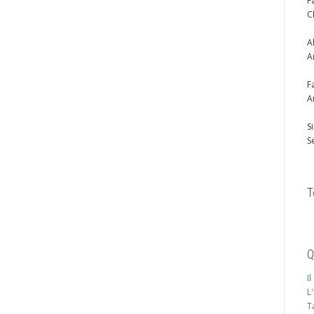
F
C
A
A
F
A
S
S
T
Q
I
L
T