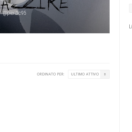
@pierdic95
L
ORDINATO PER: