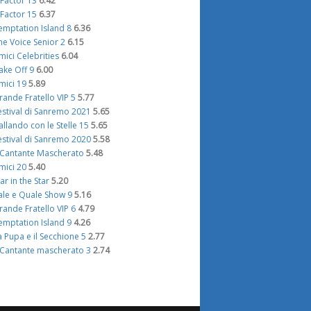
 Factor 13
6.42
 Factor 15
6.37
emptation Island 8
6.36
he Voice Senior 2
6.15
mici Celebrities
6.04
ake Off 9
6.00
mici 19
5.89
rande Fratello VIP 5
5.77
estival di Sanremo 2021
5.65
allando con le Stelle 15
5.65
estival di Sanremo 2020
5.58
l Cantante Mascherato
5.48
mici 20
5.40
tar in the Star
5.20
ale e Quale Show 9
5.16
rande Fratello VIP 6
4.79
emptation Island 9
4.26
a Pupa e il Secchione 5
2.77
l Cantante mascherato 3
2.74