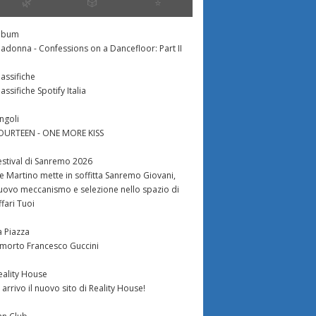
🌿
🎲
⭐️
lbum
adonna - Confessions on a Dancefloor: Part II
lassifiche
lassifiche Spotify Italia
ingoli
OURTEEN - ONE MORE KISS
estival di Sanremo 2026
e Martino mette in soffitta Sanremo Giovani,
uovo meccanismo e selezione nello spazio di
ffari Tuoi
a Piazza
 morto Francesco Guccini
eality House
n arrivo il nuovo sito di Reality House!