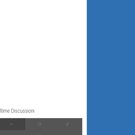
ltime Discussioni
∞
📺
🎵