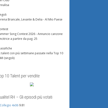
an Club
nnalisa
ingoli
erena Brancale, Levante & Delia - Al Mio Paese
ontest
ummer Song Contest 2026 - Annuncio canzone
incitrice a partire da pag. 25
lassifiche
x talent con più settimane passate nella Top 10
IMI (singoli)
op 10 Talent per vendite
ualitel RH – Gli episodi più votati
l Collegio 4x06
9.81