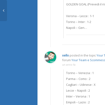
GOLDEN GOAL (Prevedi il ris
Verona – Lecce : 1-1
Torino – Inter : 1-2
Napoli – Gen…
xello
posted in the topic
Your T
forum
Your Team e Scommes
un anno fa
Torino – Venezia : 1
Parma – Como : 2
Cagliari – Udinese : X
Lecce – Napoli : 2
Inter – Verona : 1
Empoli – Lazio : 2