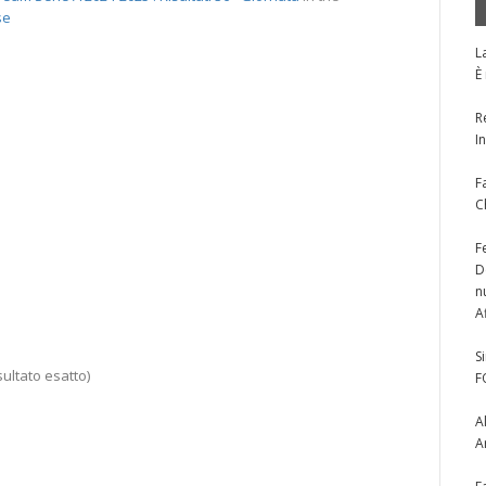
se
L
È
R
I
F
C
F
D
n
A
S
ultato esatto)
F
A
A