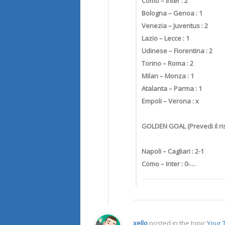
Como – Inter : 2
Bologna – Genoa : 1
Venezia – Juventus : 2
Lazio – Lecce : 1
Udinese – Fiorentina : 2
Torino – Roma : 2
Milan – Monza : 1
Atalanta – Parma : 1
Empoli – Verona : x
GOLDEN GOAL (Prevedi il ris
Napoli – Cagliari : 2-1
Como – Inter : 0-…
xello
posted in the topic
Your T