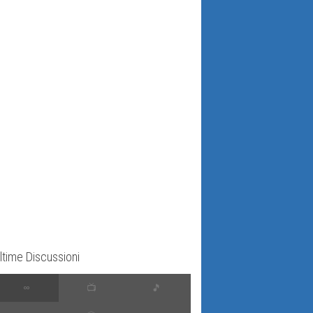
ltime Discussioni
∞
📺
🎵