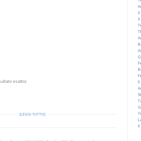
T
A
X
X
T
T
A
B
A
G
F
B
F
ultato esatto)
I
A
S
T
G
T
[LEGGI TUTTO]
L
I