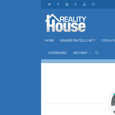
HOME
GRANDE FRATELLO VIP 7
L’ISOLA 
xello
CALENDARIO
ARCHIVIO
Home
membri
xello