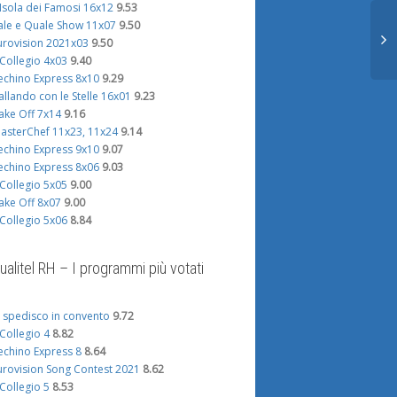
'Isola dei Famosi 16x12
9.53
ale e Quale Show 11x07
9.50
urovision 2021x03
9.50
l Collegio 4x03
9.40
echino Express 8x10
9.29
allando con le Stelle 16x01
9.23
ake Off 7x14
9.16
asterChef 11x23, 11x24
9.14
echino Express 9x10
9.07
echino Express 8x06
9.03
l Collegio 5x05
9.00
ake Off 8x07
9.00
l Collegio 5x06
8.84
ualitel RH – I programmi più votati
i spedisco in convento
9.72
l Collegio 4
8.82
echino Express 8
8.64
urovision Song Contest 2021
8.62
l Collegio 5
8.53