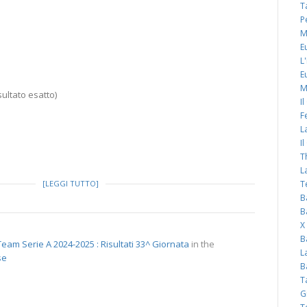
T
P
M
E
L
E
M
ultato esatto)
I
F
L
I
T
L
[LEGGI TUTTO]
T
B
B
X
B
eam Serie A 2024-2025 : Risultati 33^ Giornata
in the
L
se
B
T
G