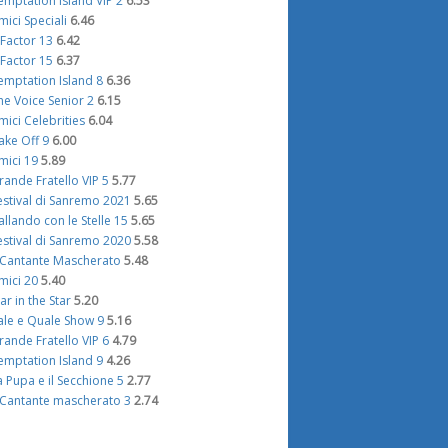
emptation Island VIP 2
6.53
mici Speciali
6.46
 Factor 13
6.42
 Factor 15
6.37
emptation Island 8
6.36
he Voice Senior 2
6.15
mici Celebrities
6.04
ake Off 9
6.00
mici 19
5.89
rande Fratello VIP 5
5.77
estival di Sanremo 2021
5.65
allando con le Stelle 15
5.65
estival di Sanremo 2020
5.58
l Cantante Mascherato
5.48
mici 20
5.40
tar in the Star
5.20
ale e Quale Show 9
5.16
rande Fratello VIP 6
4.79
emptation Island 9
4.26
a Pupa e il Secchione 5
2.77
l Cantante mascherato 3
2.74