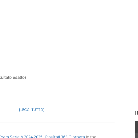
ultato esatto)
[LEGGI TUTTO]
U
eam Serie A 2024-2025 : Risultati 36^ Giornata
in the