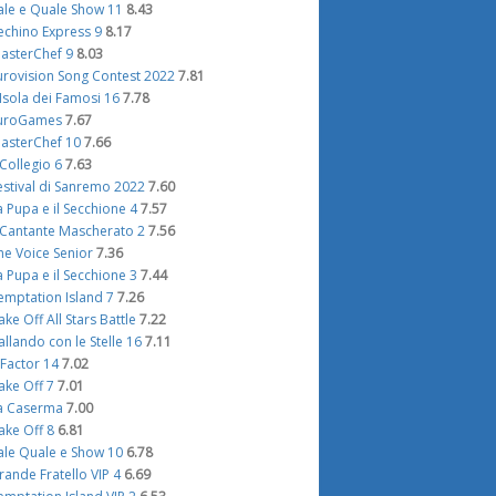
ale e Quale Show 11
8.43
echino Express 9
8.17
asterChef 9
8.03
urovision Song Contest 2022
7.81
'Isola dei Famosi 16
7.78
uroGames
7.67
asterChef 10
7.66
l Collegio 6
7.63
estival di Sanremo 2022
7.60
a Pupa e il Secchione 4
7.57
l Cantante Mascherato 2
7.56
he Voice Senior
7.36
a Pupa e il Secchione 3
7.44
emptation Island 7
7.26
ake Off All Stars Battle
7.22
allando con le Stelle 16
7.11
 Factor 14
7.02
ake Off 7
7.01
a Caserma
7.00
ake Off 8
6.81
ale Quale e Show 10
6.78
rande Fratello VIP 4
6.69