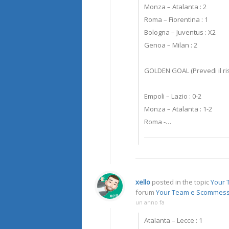
Monza – Atalanta : 2
Roma – Fiorentina : 1
Bologna – Juventus : X2
Genoa – Milan : 2
GOLDEN GOAL (Prevedi il ris
Empoli – Lazio : 0-2
Monza – Atalanta : 1-2
Roma -…
xello
posted in the topic
Your T
forum
Your Team e Scommes
un anno fa
Atalanta – Lecce : 1