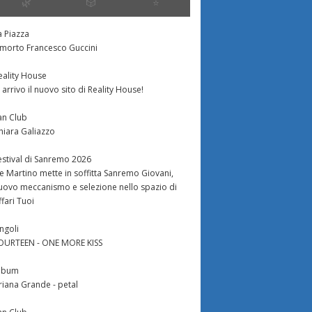
🌿
🎲
⭐️
a Piazza
 morto Francesco Guccini
eality House
n arrivo il nuovo sito di Reality House!
an Club
hiara Galiazzo
estival di Sanremo 2026
e Martino mette in soffitta Sanremo Giovani,
uovo meccanismo e selezione nello spazio di
ffari Tuoi
ingoli
OURTEEN - ONE MORE KISS
lbum
riana Grande - petal