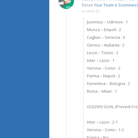
forum
Your Team e Scommes
un anno fa
Juventus – Udinese : 1
Monza – Empoli : 2
Cagliari – Venezia : X
Genoa – Atalanta : 2
Lecce – Torino : 2
Inter – Lazio : 1
Verona – Como : 2
Parma – Napoli : 2
Fiorentina – Bologna : 2
Roma – Milan : 1
GOLDEN GOAL (Prevedi il ris
Inter – Lazio : 2-1
Verona – Como : 1-2
Parma – Na…