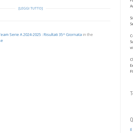
F
A
[LEGGI TUTTO]
S
S
eam Serie A 2024-2025 : Risultati 35^ Giornata
in the
C
se
S
v
C
E
F
T
Q
I