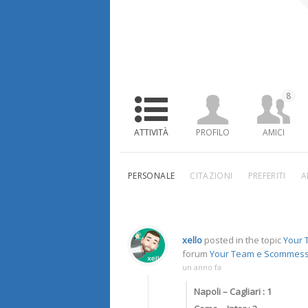
8
ATTIVITÀ
PROFILO
AMICI
PERSONALE
CITAZIONI
PREFERITI
A
xello
posted in the topic
Your T
forum
Your Team e Scommes
un anno fa
Napoli – Cagliari : 1