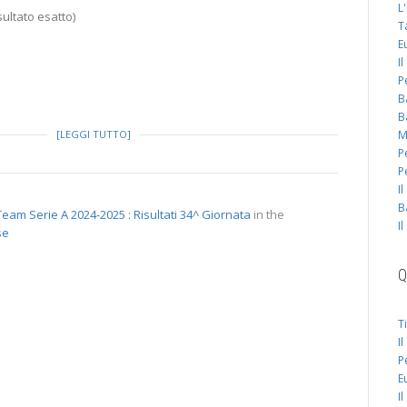
L
ultato esatto)
T
E
I
P
B
B
[LEGGI TUTTO]
M
P
P
I
B
eam Serie A 2024-2025 : Risultati 34^ Giornata
in the
I
se
Q
T
I
P
E
I