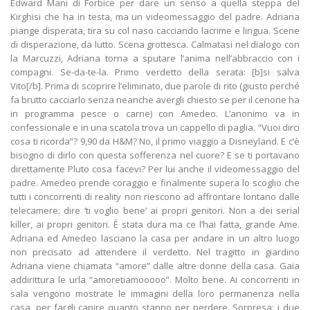
Edward Mani di Forbice per dare un senso a quella steppa del
Kirghisi che ha in testa, ma un videomessaggio del padre. Adriana
piange disperata, tira su col naso cacciando lacrime e lingua. Scene
di disperazione, da lutto. Scena grottesca. Calmatasi nel dialogo con
la Marcuzzi, Adriana torna a sputare l’anima nell’abbraccio con i
compagni. Se-da-te-la. Primo verdetto della serata: [b]si salva
Vito[/b]. Prima di scoprire l’eliminato, due parole di rito (giusto perché
fa brutto cacciarlo senza neanche avergli chiesto se per il cenone ha
in programma pesce o carne) con Amedeo. L’anonimo va in
confessionale e in una scatola trova un cappello di paglia. “Vuoi dirci
cosa ti ricorda”? 9,90 da H&M? No, il primo viaggio a Disneyland. E c’è
bisogno di dirlo con questa sofferenza nel cuore? E se ti portavano
direttamente Pluto cosa facevi? Per lui anche il videomessaggio del
padre. Amedeo prende coraggio e finalmente supera lo scoglio che
tutti i concorrenti di reality non riescono ad affrontare lontano dalle
telecamere: dire ‘ti voglio bene’ ai propri genitori. Non a dei serial
killer, ai propri genitori. È stata dura ma ce l’hai fatta, grande Ame.
Adriana ed Amedeo lasciano la casa per andare in un altro luogo
non precisato ad attendere il verdetto. Nel tragitto in giardino
Adriana viene chiamata “amore” dalle altre donne della casa. Gaia
addirittura le urla “amoretiamooooo”. Molto bene. Ai concorrenti in
sala vengono mostrate le immagini della loro permanenza nella
casa, per fargli capire quanto stanno per perdere. Sorpresa: i due