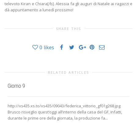
televoto Kiran e Chiara[/b]. Alessia fa gli auguri di Natale ai ragazzi e
dà appuntamento a lunedì prossimo!
SHARE THIS
0
likes
RELATED ARTICLES
Giorno 9
http://xs435.xs.to/xs435/09043/federica_vittorio_gf01g268.jpg
Brusco risveglio quest’oggi all’interno della casa del GF, infatti,
durante le prime ore della giornata, la produzione fa...