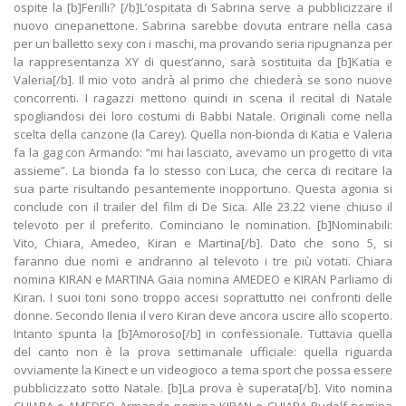
ospite la [b]Ferilli? [/b]L’ospitata di Sabrina serve a pubblicizzare il
nuovo cinepanettone. Sabrina sarebbe dovuta entrare nella casa
per un balletto sexy con i maschi, ma provando seria ripugnanza per
la rappresentanza XY di quest’anno, sarà sostituita da [b]Katia e
Valeria[/b]. Il mio voto andrà al primo che chiederà se sono nuove
concorrenti. I ragazzi mettono quindi in scena il recital di Natale
spogliandosi dei loro costumi di Babbi Natale. Originali come nella
scelta della canzone (la Carey). Quella non-bionda di Katia e Valeria
fa la gag con Armando: “mi hai lasciato, avevamo un progetto di vita
assieme”. La bionda fa lo stesso con Luca, che cerca di recitare la
sua parte risultando pesantemente inopportuno. Questa agonia si
conclude con il trailer del film di De Sica. Alle 23.22 viene chiuso il
televoto per il preferito. Cominciano le nomination. [b]Nominabili:
Vito, Chiara, Amedeo, Kiran e Martina[/b]. Dato che sono 5, si
faranno due nomi e andranno al televoto i tre più votati. Chiara
nomina KIRAN e MARTINA Gaia nomina AMEDEO e KIRAN Parliamo di
Kiran. I suoi toni sono troppo accesi soprattutto nei confronti delle
donne. Secondo Ilenia il vero Kiran deve ancora uscire allo scoperto.
Intanto spunta la [b]Amoroso[/b] in confessionale. Tuttavia quella
del canto non è la prova settimanale ufficiale: quella riguarda
ovviamente la Kinect e un videogioco a tema sport che possa essere
pubblicizzato sotto Natale. [b]La prova è superata[/b]. Vito nomina