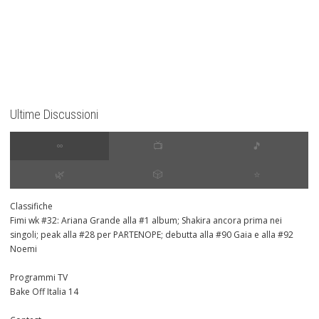
Ultime Discussioni
∞
📺
🎵
🌿
🎲
⭐️
Classifiche
Fimi wk #32: Ariana Grande alla #1 album; Shakira ancora prima nei
singoli; peak alla #28 per PARTENOPE; debutta alla #90 Gaia e alla #92
Noemi
Programmi TV
Bake Off Italia 14