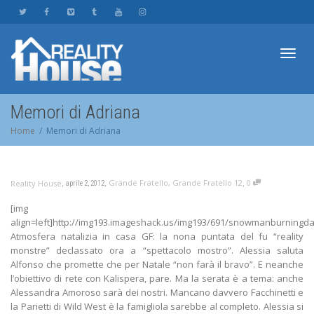
Toggl
Memori di Adriana
Home
Memori di Adriana
navig
,
,
,
Grande Fratello
,
Grande Fratello 12
0
Reality House
aprile 2, 2012
[img
align=left]http://img193.imageshack.us/img193/691/snowmanburningd
Atmosfera natalizia in casa GF: la nona puntata del fu “reality
monstre” declassato ora a “spettacolo mostro”. Alessia saluta
Alfonso che promette che per Natale “non farà il bravo”. E neanche
l’obiettivo di rete con Kalispera, pare. Ma la serata è a tema: anche
Alessandra Amoroso sarà dei nostri. Mancano davvero Facchinetti e
la Parietti di Wild West è la famigliola sarebbe al completo. Alessia si