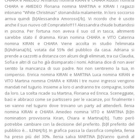
CHIARA e AMEDEO Armando nomina KIRAN e CHIARA Rudolf nomina
CHIARA e AMEDEO Floriana nomina MARTINA e KIRAN I ragazzi
intonano “White Christmas” stonandola malamente. In loro soccorso
arriva quindi [b]Alessandra Amoroso[/b]. Vi ricordo che è uscito
anche il suo nuovo cd! Compratelo!!!11 Alessandra chiude buttandosi
in piscina. Per fortuna non aveva il suo cd in tasca, altrimenti
sarebbe stato il dramma. Kiran nomina CHIARA e VITO Caterina
nomina KIRAN e CHIARA Viene accolta in studio l’eliminata
[b]Adriana[/b], votata dal 55% del pubblico da casa. Adriana si
prende a cazzotti a distanza con alcuni degli eliminati, tra cui Claudia,
Sofia e altri di cui ho già disimparato i nomi. Adriana dice di non aver
sentito la mancanza di suo padre. Noi non sentiremo la tua, in
compenso. Enrica nomina KIRAN e MARTINA Luca nomina KIRAN e
VITO Martina nomina CHIARA e KIRAN I tre nuovi ingressi vengono
mandati nel tugurio. Insieme a loro ci andranno tre compagne, scelte
da loro. La scelta ricade su Martina, Floriana ed Enrica. Sceneggiate,
baci e abbracci come se partissero per le vacanze, poi finalmente i
sei vanno nel tugurio dove trovano un party ad attenderli. Ilenia
nomina KIRAN e CHIARA Amedeo nomina VITO e MARTINA [b]In
nomination provvisoria Kiran, Chiara e Martina[/b]. Tutto però
potrebbe cambiare con la decisione del preferito. [b]Il preferito del
pubblico è… ILENIA[/b]. In grafica passa la classifica completa, Ilenia
ha preso più del 30%. Ilenia salva MARTINA [b]Vanno quindi al