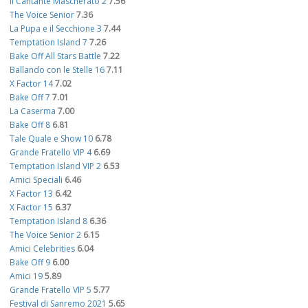
Il Cantante Mascherato 2
7.56
The Voice Senior
7.36
La Pupa e il Secchione 3
7.44
Temptation Island 7
7.26
Bake Off All Stars Battle
7.22
Ballando con le Stelle 16
7.11
X Factor 14
7.02
Bake Off 7
7.01
La Caserma
7.00
Bake Off 8
6.81
Tale Quale e Show 10
6.78
Grande Fratello VIP 4
6.69
Temptation Island VIP 2
6.53
Amici Speciali
6.46
X Factor 13
6.42
X Factor 15
6.37
Temptation Island 8
6.36
The Voice Senior 2
6.15
Amici Celebrities
6.04
Bake Off 9
6.00
Amici 19
5.89
Grande Fratello VIP 5
5.77
Festival di Sanremo 2021
5.65