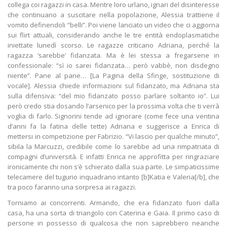
collega coi ragazzi in casa. Mentre loro urlano, ignari del disinteresse
che continuano a suscitare nella popolazione, Alessia trattiene il
vomito definendoli “belli”. Poi viene lanciato un video che ci aggiorna
sui flirt attuali, considerando anche le tre entità endoplasmatiche
iniettate lunedì scorso. Le ragazze criticano Adriana, perché la
ragazza ‘sarebbe’ fidanzata. Ma è lei stessa a fregarsene in
confessionale: “sì io sarei fidanzata… però vabbè, non disdegno
niente”. Pane al pane… [La Pagina della Sfinge, sostituzione di
vocale]. Alessia chiede informazioni sul fidanzato, ma Adriana sta
sulla difensiva: “del mio fidanzato posso parlare soltanto io”. Lui
però credo stia dosando l’arsenico per la prossima volta che ti verrà
voglia di farlo. Signorini tende ad ignorare (come fece una ventina
d’anni fa la fatina delle tette) Adriana e suggerisce a Enrica di
mettersi in competizione per Fabrizio. “Vi lascio per qualche minuto”,
sibila la Marcuzzi, credibile come lo sarebbe ad una rimpatriata di
compagni d’università. E infatti Enrica ne approfitta per ringraziare
ironicamente chi non s’è schierato dalla sua parte. Le simpaticissime
telecamere del tugurio inquadrano intanto [b]Katia e Valeria[/b], che
tra poco faranno una sorpresa ai ragazzi.
Torniamo ai concorrenti. Armando, che era fidanzato fuori dalla
casa, ha una sorta di triangolo con Caterina e Gaia. Il primo caso di
persone in possesso di qualcosa che non saprebbero neanche