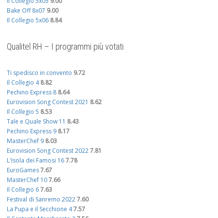
Il Collegio 5x05
9.00
Bake Off 8x07
9.00
Il Collegio 5x06
8.84
Qualitel RH – I programmi più votati
Ti spedisco in convento
9.72
Il Collegio 4
8.82
Pechino Express 8
8.64
Eurovision Song Contest 2021
8.62
Il Collegio 5
8.53
Tale e Quale Show 11
8.43
Pechino Express 9
8.17
MasterChef 9
8.03
Eurovision Song Contest 2022
7.81
L'Isola dei Famosi 16
7.78
EuroGames
7.67
MasterChef 10
7.66
Il Collegio 6
7.63
Festival di Sanremo 2022
7.60
La Pupa e il Secchione 4
7.57