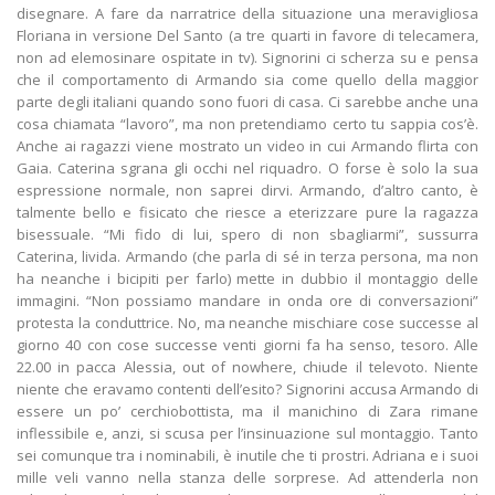
disegnare. A fare da narratrice della situazione una meravigliosa
Floriana in versione Del Santo (a tre quarti in favore di telecamera,
non ad elemosinare ospitate in tv). Signorini ci scherza su e pensa
che il comportamento di Armando sia come quello della maggior
parte degli italiani quando sono fuori di casa. Ci sarebbe anche una
cosa chiamata “lavoro”, ma non pretendiamo certo tu sappia cos’è.
Anche ai ragazzi viene mostrato un video in cui Armando flirta con
Gaia. Caterina sgrana gli occhi nel riquadro. O forse è solo la sua
espressione normale, non saprei dirvi. Armando, d’altro canto, è
talmente bello e fisicato che riesce a eterizzare pure la ragazza
bisessuale. “Mi fido di lui, spero di non sbagliarmi”, sussurra
Caterina, livida. Armando (che parla di sé in terza persona, ma non
ha neanche i bicipiti per farlo) mette in dubbio il montaggio delle
immagini. “Non possiamo mandare in onda ore di conversazioni”
protesta la conduttrice. No, ma neanche mischiare cose successe al
giorno 40 con cose successe venti giorni fa ha senso, tesoro. Alle
22.00 in pacca Alessia, out of nowhere, chiude il televoto. Niente
niente che eravamo contenti dell’esito? Signorini accusa Armando di
essere un po’ cerchiobottista, ma il manichino di Zara rimane
inflessibile e, anzi, si scusa per l’insinuazione sul montaggio. Tanto
sei comunque tra i nominabili, è inutile che ti prostri. Adriana e i suoi
mille veli vanno nella stanza delle sorprese. Ad attenderla non