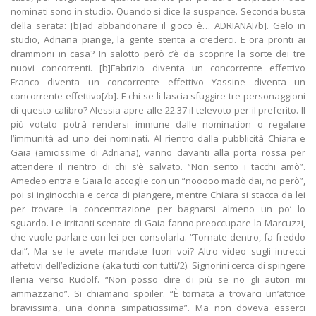
nominati sono in studio. Quando si dice la suspance. Seconda busta
della serata: [b]ad abbandonare il gioco è… ADRIANA[/b]. Gelo in
studio, Adriana piange, la gente stenta a crederci. E ora pronti ai
drammoni in casa? In salotto però c’è da scoprire la sorte dei tre
nuovi concorrenti. [b]Fabrizio diventa un concorrente effettivo
Franco diventa un concorrente effettivo Yassine diventa un
concorrente effettivo[/b]. E chi se li lascia sfuggire tre personaggioni
di questo calibro? Alessia apre alle 22.37 il televoto per il preferito. Il
più votato potrà rendersi immune dalle nomination o regalare
l’immunità ad uno dei nominati. Al rientro dalla pubblicità Chiara e
Gaia (amicissime di Adriana), vanno davanti alla porta rossa per
attendere il rientro di chi s’è salvato. “Non sento i tacchi amò”.
Amedeo entra e Gaia lo accoglie con un “nooooo madò dai, no però”,
poi si inginocchia e cerca di piangere, mentre Chiara si stacca da lei
per trovare la concentrazione per bagnarsi almeno un po’ lo
sguardo. Le irritanti scenate di Gaia fanno preoccupare la Marcuzzi,
che vuole parlare con lei per consolarla. “Tornate dentro, fa freddo
dai”. Ma se le avete mandate fuori voi? Altro video sugli intrecci
affettivi dell’edizione (aka tutti con tutti/2). Signorini cerca di spingere
Ilenia verso Rudolf. “Non posso dire di più se no gli autori mi
ammazzano”. Si chiamano spoiler. “È tornata a trovarci un’attrice
bravissima, una donna simpaticissima”. Ma non doveva esserci