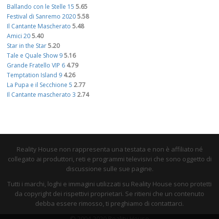
Ballando con le Stelle 15
5.65
Festival di Sanremo 2020
5.58
Il Cantante Mascherato
5.48
Amici 20
5.40
Star in the Star
5.20
Tale e Quale Show 9
5.16
Grande Fratello VIP 6
4.79
Temptation Island 9
4.26
La Pupa e il Secchione 5
2.77
Il Cantante mascherato 3
2.74
Reality House non rappresenta una testata e non è affiliato né
collegato ai produttori, reti e programmi televisivi che sono oggetto di
discussione sulle sue pagine.
Tutti i marchi, loghi e immagini utilizzati su Reality House sono protetti
da copyright dei rispettivi proprietari. Se ritieni che un contenuto
debba essere rimosso, ti preghiamo di contattarci.
© 2004-2020 Reality House