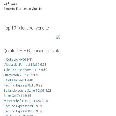
La Piazza
È morto Francesco Guccini
Top 10 Talent per vendite
Qualitel RH – Gli episodi più votati
Il Collegio 4x06
9.81
L'Isola dei Famosi 16x12
9.53
Tale e Quale Show 11x07
9.50
Eurovision 2021x03
9.50
Il Collegio 4x03
9.40
Pechino Express 8x10
9.29
Ballando con le Stelle 16x01
9.23
Bake Off 7x14
9.16
MasterChef 11x23, 11x24
9.14
Pechino Express 9x10
9.07
Pechino Express 8x06
9.03