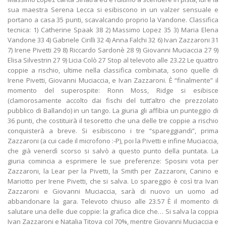
sua maestra Serena Lecca si esibiscono in un valzer sensuale e
portano a casa 35 punti, scavalcando proprio la Vandone. Classifica
tecnica: 1) Catherine Spaak 38 2) Massimo Lopez 35 3) Maria Elena
Vandone 33 4) Gabriele Cirilli 32 4) Anna Falchi 32 6) Ivan Zazzaroni 31
7) Irene Pivetti 29 8) Riccardo Sardonè 28 9) Giovanni Muciaccia 27 9)
Elisa Silvestrin 27 9) Licia Colò 27 Stop al televoto alle 23.22 Le quattro
coppie a rischio, ultime nella classifica combinata, sono quelle di
Irene Pivetti, Giovanni Muciaccia, e Ivan Zazzaroni. È “finalmente” il
momento del superospite: Ronn Moss, Ridge si esibisce
(clamorosamente accolto dai fischi del tutt’altro che prezzolato
pubblico di Ballando) in un tango. La giuria gli affibia un punteggio di
36 punti, che costituirà il tesoretto che una delle tre coppie a rischio
conquisterà a breve. Si esibiscono i tre “spareggiandi”, prima
Zazzaroni (a cui cade il microfono :-P), poi la Pivetti e infine Muciaccia,
che già venerdì scorso si salvò a questo punto della puntata. La
giuria comincia a esprimere le sue preferenze: Sposini vota per
Zazzaroni, la Lear per la Pivetti, la Smith per Zazzaroni, Canino e
Mariotto per Irene Pivetti, che si salva. Lo spareggio è così tra Ivan
Zazzaroni e Giovanni Muciaccia, sarà di nuovo un uomo ad
abbandonare la gara. Televoto chiuso alle 23.57 È il momento di
salutare una delle due coppie: la grafica dice che… Si salva la coppia
Ivan Zazzaroni e Natalia Titova col 70%, mentre Giovanni Muciaccia e