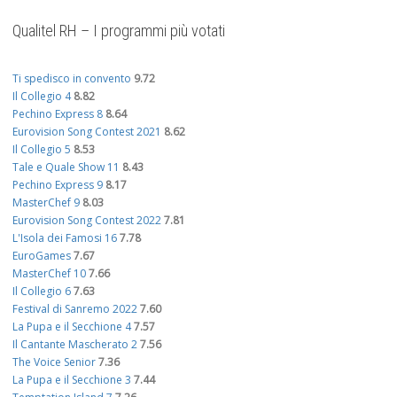
Qualitel RH – I programmi più votati
Ti spedisco in convento
9.72
Il Collegio 4
8.82
Pechino Express 8
8.64
Eurovision Song Contest 2021
8.62
Il Collegio 5
8.53
Tale e Quale Show 11
8.43
Pechino Express 9
8.17
MasterChef 9
8.03
Eurovision Song Contest 2022
7.81
L'Isola dei Famosi 16
7.78
EuroGames
7.67
MasterChef 10
7.66
Il Collegio 6
7.63
Festival di Sanremo 2022
7.60
La Pupa e il Secchione 4
7.57
Il Cantante Mascherato 2
7.56
The Voice Senior
7.36
La Pupa e il Secchione 3
7.44