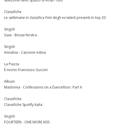
selezione nello spazio di Affari Tuoi
Classifiche
Le settimane in classifica Fimi degli ex talent presenti in top 20
Singoli
Gaia - Bossa Nostra
Singoli
Annalisa - Canzone estiva
La Piazza
È morto Francesco Guccini
Album
Madonna - Confessions on a Dancefloor: Part II
Classifiche
Classifiche Spotify Italia
Singoli
FOURTEEN - ONE MORE KISS