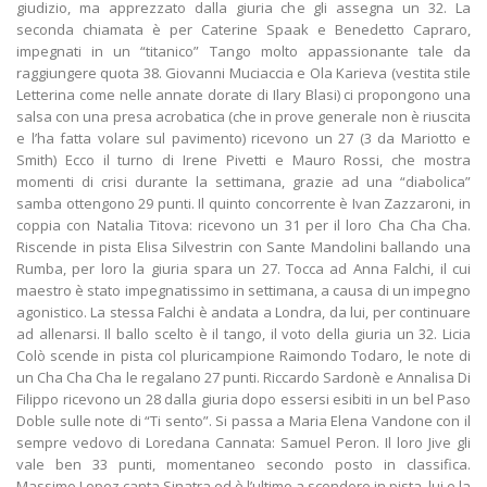
giudizio, ma apprezzato dalla giuria che gli assegna un 32. La
seconda chiamata è per Caterine Spaak e Benedetto Capraro,
impegnati in un “titanico” Tango molto appassionante tale da
raggiungere quota 38. Giovanni Muciaccia e Ola Karieva (vestita stile
Letterina come nelle annate dorate di Ilary Blasi) ci propongono una
salsa con una presa acrobatica (che in prove generale non è riuscita
e l’ha fatta volare sul pavimento) ricevono un 27 (3 da Mariotto e
Smith) Ecco il turno di Irene Pivetti e Mauro Rossi, che mostra
momenti di crisi durante la settimana, grazie ad una “diabolica”
samba ottengono 29 punti. Il quinto concorrente è Ivan Zazzaroni, in
coppia con Natalia Titova: ricevono un 31 per il loro Cha Cha Cha.
Riscende in pista Elisa Silvestrin con Sante Mandolini ballando una
Rumba, per loro la giuria spara un 27. Tocca ad Anna Falchi, il cui
maestro è stato impegnatissimo in settimana, a causa di un impegno
agonistico. La stessa Falchi è andata a Londra, da lui, per continuare
ad allenarsi. Il ballo scelto è il tango, il voto della giuria un 32. Licia
Colò scende in pista col pluricampione Raimondo Todaro, le note di
un Cha Cha Cha le regalano 27 punti. Riccardo Sardonè e Annalisa Di
Filippo ricevono un 28 dalla giuria dopo essersi esibiti in un bel Paso
Doble sulle note di “Ti sento”. Si passa a Maria Elena Vandone con il
sempre vedovo di Loredana Cannata: Samuel Peron. Il loro Jive gli
vale ben 33 punti, momentaneo secondo posto in classifica.
Massimo Lopez canta Sinatra ed è l’ultimo a scendere in pista, lui e la