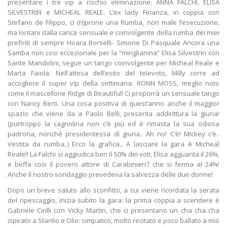
presentare i tre vip a rischio eliminazione: ANNA FALCHI, ELISA
SILVESTRIN e MICHEAL REALE. L’ex lady Finanza, in coppia con
Stefano de Filippo, ci (ri)prone una Rumba, non male l’esecuzione,
ma lontani dalla carica sensuale e coinvolgente della rumba dei miei
prefiriti di sempre Hoara Borselli- Simone Di Pasquale Ancora una
Samba non cosi eccezionale per la “miriglianina” Elisa Silvestrin con
Sante Mandolini, segue un tango coinvolgente per Micheal Reale e
Marta Faiola. Nell’attesa dell’esito del televoto, Milly corre ad
accogliere il super vip della settimana: RONN MOSS, meglio noto
come il mascellone Ridge di Beautiful! Ci proporrà un sensuale tango
con Nancy Berti. Una cosa positiva di quest’anno anche il maggior
spazio che viene da a Paolo Belli, presenta addirittura la giuria!
(purtroppo la cagnolina non c’è più ed è rimasta la sua odiosa
padrona, nonché presidentessa di giuria.. Ah no! C’è! Mickey c‘è..
Vestita da rumba..) Ecco la grafica.. A lasciare la gara è Micheal
Reale!! La Falchi si aggiudica ben il 50% dei voti, Elisa agguanta il 26%,
e beffa cosi il povero attore di Carabinieri7 che si ferma al 24%!
Anche il nostro sondaggio prevedeva la salvezza delle due donne!
Dopo un breve saluto allo sconfitto, a cui viene ricordata la serata
del ripescaggio, inizia subito la gara: la prima coppia a scendere è
Gabriele Cirilli con Vicky Martin, che ci presentano un cha cha cha
ispirato a Stanlio e Olio: simpatico, molto recitato e poco ballato a mio