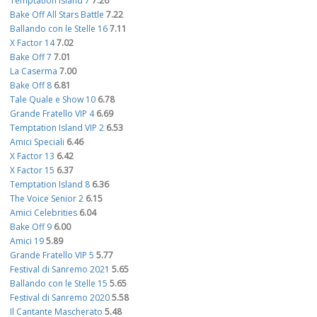
Temptation Island 7
7.26
Bake Off All Stars Battle
7.22
Ballando con le Stelle 16
7.11
X Factor 14
7.02
Bake Off 7
7.01
La Caserma
7.00
Bake Off 8
6.81
Tale Quale e Show 10
6.78
Grande Fratello VIP 4
6.69
Temptation Island VIP 2
6.53
Amici Speciali
6.46
X Factor 13
6.42
X Factor 15
6.37
Temptation Island 8
6.36
The Voice Senior 2
6.15
Amici Celebrities
6.04
Bake Off 9
6.00
Amici 19
5.89
Grande Fratello VIP 5
5.77
Festival di Sanremo 2021
5.65
Ballando con le Stelle 15
5.65
Festival di Sanremo 2020
5.58
Il Cantante Mascherato
5.48