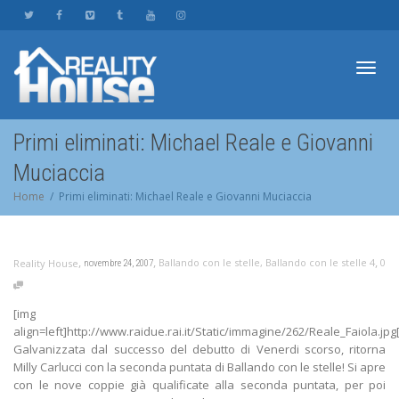
Toggl
Primi eliminati: Michael Reale e Giovanni
Muciaccia
navig
Home
Primi eliminati: Michael Reale e Giovanni Muciaccia
,
,
,
Ballando con le stelle
,
Ballando con le stelle 4
0
Reality House
novembre 24, 2007
[img
align=left]http://www.raidue.rai.it/Static/immagine/262/Reale_Faiola.jpg
Galvanizzata dal successo del debutto di Venerdi scorso, ritorna
Milly Carlucci con la seconda puntata di Ballando con le stelle! Si apre
con le nove coppie già qualificate alla seconda puntata, per poi