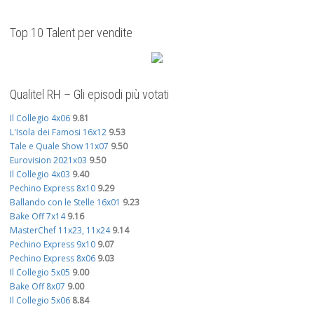
Top 10 Talent per vendite
Qualitel RH – Gli episodi più votati
Il Collegio 4x06
9.81
L'Isola dei Famosi 16x12
9.53
Tale e Quale Show 11x07
9.50
Eurovision 2021x03
9.50
Il Collegio 4x03
9.40
Pechino Express 8x10
9.29
Ballando con le Stelle 16x01
9.23
Bake Off 7x14
9.16
MasterChef 11x23, 11x24
9.14
Pechino Express 9x10
9.07
Pechino Express 8x06
9.03
Il Collegio 5x05
9.00
Bake Off 8x07
9.00
Il Collegio 5x06
8.84