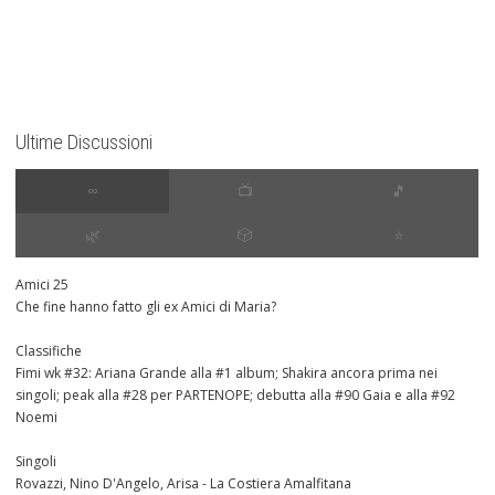
Ultime Discussioni
∞
📺
🎵
🌿
🎲
⭐️
Amici 25
Che fine hanno fatto gli ex Amici di Maria?
Classifiche
Fimi wk #32: Ariana Grande alla #1 album; Shakira ancora prima nei
singoli; peak alla #28 per PARTENOPE; debutta alla #90 Gaia e alla #92
Noemi
Singoli
Rovazzi, Nino D'Angelo, Arisa - La Costiera Amalfitana