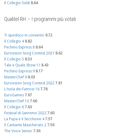
Il Collegio 5x06
8.84
Qualitel RH – I programmi più votati
Ti spedisco in convento
9.72
Il Collegio 4
8.82
Pechino Express 8
8.64
Eurovision Song Contest 2021
8.62
Il Collegio 5
8.53
Tale e Quale Show 11
8.43
Pechino Express 9
8.17
MasterChef 9
8.03
Eurovision Song Contest 2022
7.81
L'Isola dei Famosi 16
7.78
EuroGames
7.67
MasterChef 10
7.66
Il Collegio 6
7.63
Festival di Sanremo 2022
7.60
La Pupa e il Secchione 4
7.57
Il Cantante Mascherato 2
7.56
The Voice Senior
7.36