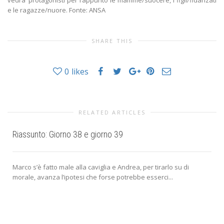
vedra’ protagonisti per l’appunto le mamme/suocere, i figli/fidanzati
e le ragazze/nuore. Fonte: ANSA
SHARE THIS
0
likes
RELATED ARTICLES
Riassunto: Giorno 38 e giorno 39
Marco s’è fatto male alla caviglia e Andrea, per tirarlo su di
morale, avanza l’ipotesi che forse potrebbe esserci...