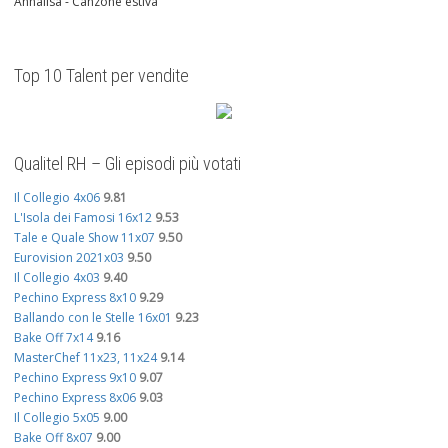
Annalisa - Canzone estiva
Top 10 Talent per vendite
Qualitel RH – Gli episodi più votati
Il Collegio 4x06
9.81
L'Isola dei Famosi 16x12
9.53
Tale e Quale Show 11x07
9.50
Eurovision 2021x03
9.50
Il Collegio 4x03
9.40
Pechino Express 8x10
9.29
Ballando con le Stelle 16x01
9.23
Bake Off 7x14
9.16
MasterChef 11x23, 11x24
9.14
Pechino Express 9x10
9.07
Pechino Express 8x06
9.03
Il Collegio 5x05
9.00
Bake Off 8x07
9.00