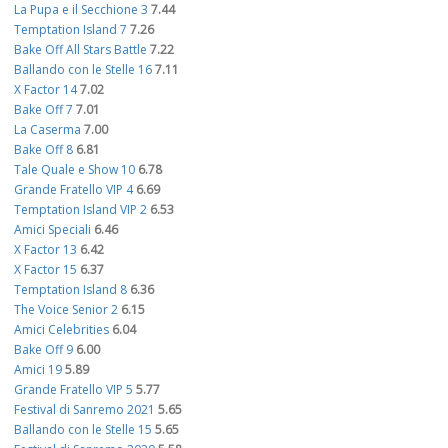
La Pupa e il Secchione 3
7.44
Temptation Island 7
7.26
Bake Off All Stars Battle
7.22
Ballando con le Stelle 16
7.11
X Factor 14
7.02
Bake Off 7
7.01
La Caserma
7.00
Bake Off 8
6.81
Tale Quale e Show 10
6.78
Grande Fratello VIP 4
6.69
Temptation Island VIP 2
6.53
Amici Speciali
6.46
X Factor 13
6.42
X Factor 15
6.37
Temptation Island 8
6.36
The Voice Senior 2
6.15
Amici Celebrities
6.04
Bake Off 9
6.00
Amici 19
5.89
Grande Fratello VIP 5
5.77
Festival di Sanremo 2021
5.65
Ballando con le Stelle 15
5.65