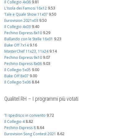
Il Collegio 4x06
9.81
L'Isola dei Famosi 16x12
9.53
Tale e Quale Show 11x07
9.50
Eurovision 2021x03
9.50
Il Collegio 4x03
9.40
Pechino Express 8x10
9.29
Ballando con le Stelle 16x01
9.23
Bake Off 7x14
9.16
MasterChef 11x23, 11x24
9.14
Pechino Express 9x10
9.07
Pechino Express 8x06
9.03
Il Collegio 5x05
9.00
Bake Off 8x07
9.00
Il Collegio 5x06
8.84
Qualitel RH – I programmi più votati
Ti spedisco in convento
9.72
Il Collegio 4
8.82
Pechino Express 8
8.64
Eurovision Song Contest 2021
8.62