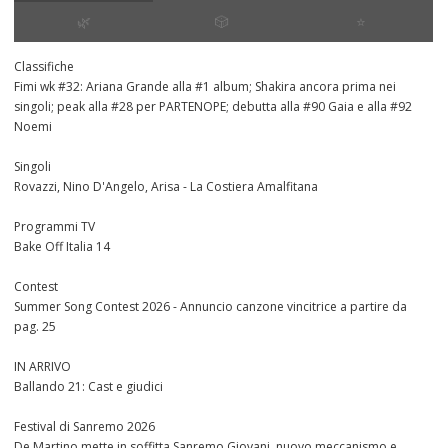
🌿
🎲
⭐️
Classifiche
Fimi wk #32: Ariana Grande alla #1 album; Shakira ancora prima nei
singoli; peak alla #28 per PARTENOPE; debutta alla #90 Gaia e alla #92
Noemi
Singoli
Rovazzi, Nino D'Angelo, Arisa - La Costiera Amalfitana
Programmi TV
Bake Off Italia 14
Contest
Summer Song Contest 2026 - Annuncio canzone vincitrice a partire da
pag. 25
IN ARRIVO
Ballando 21: Cast e giudici
Festival di Sanremo 2026
De Martino mette in soffitta Sanremo Giovani, nuovo meccanismo e