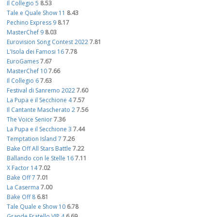
Il Collegio 5
8.53
Tale e Quale Show 11
8.43
Pechino Express 9
8.17
MasterChef 9
8.03
Eurovision Song Contest 2022
7.81
L'Isola dei Famosi 16
7.78
EuroGames
7.67
MasterChef 10
7.66
Il Collegio 6
7.63
Festival di Sanremo 2022
7.60
La Pupa e il Secchione 4
7.57
Il Cantante Mascherato 2
7.56
The Voice Senior
7.36
La Pupa e il Secchione 3
7.44
Temptation Island 7
7.26
Bake Off All Stars Battle
7.22
Ballando con le Stelle 16
7.11
X Factor 14
7.02
Bake Off 7
7.01
La Caserma
7.00
Bake Off 8
6.81
Tale Quale e Show 10
6.78
Grande Fratello VIP 4
6.69