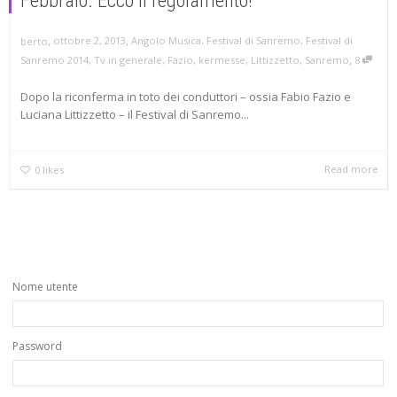
Febbraio. Ecco il regolamento!
,
,
ottobre 2, 2013
Angolo Musica
,
Festival di Sanremo
,
Festival di
berto
,
Sanremo 2014
,
Tv in generale
,
Fazio
,
kermesse
,
Littizzetto
,
Sanremo
8
Dopo la riconferma in toto dei conduttori – ossia Fabio Fazio e
Luciana Littizzetto – il Festival di Sanremo...
Read more
0
likes
Nome utente
Password