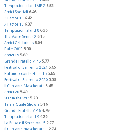
Temptation Island VIP 2
6.53
Amici Speciali
6.46
X Factor 13
6.42
X Factor 15
6.37
Temptation Island 8
6.36
The Voice Senior 2
6.15
Amici Celebrities
6.04
Bake Off 9
6.00
Amici 19
5.89
Grande Fratello VIP 5
5.77
Festival di Sanremo 2021
5.65
Ballando con le Stelle 15
5.65
Festival di Sanremo 2020
5.58
Il Cantante Mascherato
5.48
Amici 20
5.40
Star in the Star
5.20
Tale e Quale Show 9
5.16
Grande Fratello VIP 6
4.79
Temptation Island 9
4.26
La Pupa e il Secchione 5
2.77
Il Cantante mascherato 3
2.74