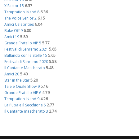
X Factor 15
6.37
Temptation Island 8
6.36
The Voice Senior 2
6.15
Amici Celebrities
6.04
Bake Off 9
6.00
Amici 19
5.89
Grande Fratello VIP 5
5.77
Festival di Sanremo 2021
5.65
Ballando con le Stelle 15
5.65
Festival di Sanremo 2020
5.58
Il Cantante Mascherato
5.48
Amici 20
5.40
Star in the Star
5.20
Tale e Quale Show 9
5.16
Grande Fratello VIP 6
4.79
Temptation Island 9
4.26
La Pupa e il Secchione 5
2.77
Il Cantante mascherato 3
2.74