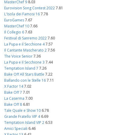
MasterChef 9
8.03
Eurovision Song Contest 2022
7.81
L'Isola dei Famosi 16
7.78
EuroGames
7.67
MasterChef 10
7.66
Il Collegio 6
7.63
Festival di Sanremo 2022
7.60
La Pupa e il Secchione 4
7.57
Il Cantante Mascherato 2
7.56
The Voice Senior
7.36
La Pupa e il Secchione 3
7.44
Temptation Island 7
7.26
Bake Off All Stars Battle
7.22
Ballando con le Stelle 16
7.11
X Factor 14
7.02
Bake Off 7
7.01
La Caserma
7.00
Bake Off 8
6.81
Tale Quale e Show 10
6.78
Grande Fratello VIP 4
6.69
Temptation Island VIP 2
6.53
Amici Speciali
6.46
X Factor 13
6.42