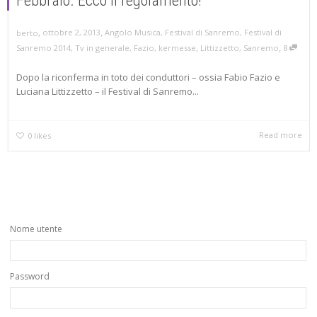
Febbraio. Ecco il regolamento!
,
,
ottobre 2, 2013
Angolo Musica
,
Festival di Sanremo
,
Festival di
berto
,
Sanremo 2014
,
Tv in generale
,
Fazio
,
kermesse
,
Littizzetto
,
Sanremo
8
Dopo la riconferma in toto dei conduttori – ossia Fabio Fazio e
Luciana Littizzetto – il Festival di Sanremo...
Read more
0
likes
Nome utente
Password