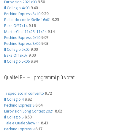
Eurovision 2021x03
9.50
Il Collegio 4x03
9.40
Pechino Express 8x10
9.29
Ballando con le Stelle 16x01
9.23
Bake Off 7x14
9.16
MasterChef 11x23, 11x24
9.14
Pechino Express 9x10
9.07
Pechino Express 8x06
9.03
Il Collegio 5x05
9.00
Bake Off 8x07
9.00
Il Collegio 5x06
8.84
Qualitel RH – I programmi più votati
Ti spedisco in convento
9.72
Il Collegio 4
8.82
Pechino Express 8
8.64
Eurovision Song Contest 2021
8.62
Il Collegio 5
8.53
Tale e Quale Show 11
8.43
Pechino Express 9
8.17