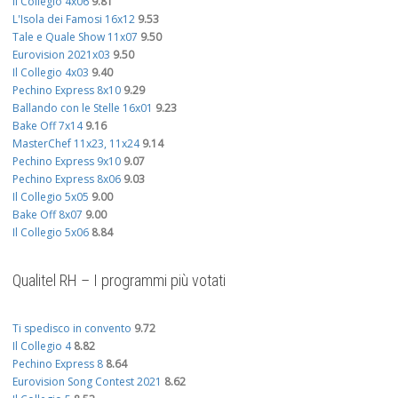
Il Collegio 4x06
9.81
L'Isola dei Famosi 16x12
9.53
Tale e Quale Show 11x07
9.50
Eurovision 2021x03
9.50
Il Collegio 4x03
9.40
Pechino Express 8x10
9.29
Ballando con le Stelle 16x01
9.23
Bake Off 7x14
9.16
MasterChef 11x23, 11x24
9.14
Pechino Express 9x10
9.07
Pechino Express 8x06
9.03
Il Collegio 5x05
9.00
Bake Off 8x07
9.00
Il Collegio 5x06
8.84
Qualitel RH – I programmi più votati
Ti spedisco in convento
9.72
Il Collegio 4
8.82
Pechino Express 8
8.64
Eurovision Song Contest 2021
8.62