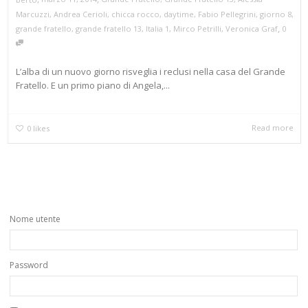
Marcuzzi
,
Andrea Cerioli
,
chicca rocco
,
daytime
,
Fabio Pellegrini
,
giorno 8
,
,
grande fratello
,
grande fratello 13
,
Italia 1
,
Mirco Petrilli
,
Veronica Graf
0
L’alba di un nuovo giorno risveglia i reclusi nella casa del Grande
Fratello. E un primo piano di Angela,...
Read more
0
likes
Nome utente
Password