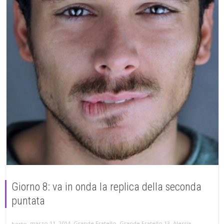
Giorno 8: va in onda la replica della seconda
puntata
,
,
marzo 11, 2014
Grande Fratello
,
Grande Fratello 13
,
Alessia
berto