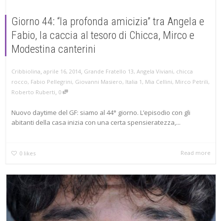
Giorno 44: “la profonda amicizia” tra Angela e
Fabio, la caccia al tesoro di Chicca, Mirco e
Modestina canterini
,
,
aprile 16, 2014
Grande Fratello 13
,
Angela Viviani
,
chicca
Cribbiolina
rocco
,
Fabio Pellegrini
,
Giovanni Masiero
,
Italia 1
,
Mia Cellini
,
Mirco Petrili
,
,
Roberto Ruberti
0
Nuovo daytime del GF: siamo al 44° giorno. L’episodio con gli
abitanti della casa inizia con una certa spensieratezza,...
Read more
0
likes