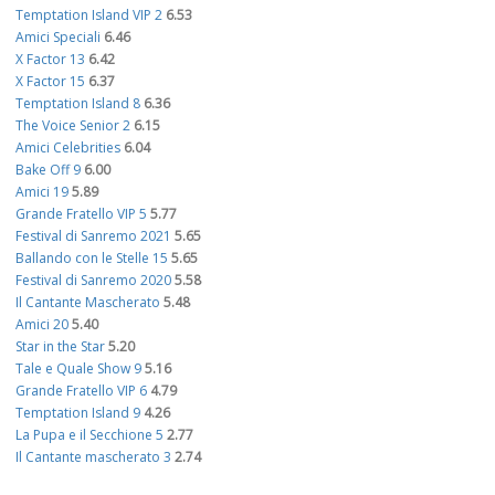
Temptation Island VIP 2
6.53
Amici Speciali
6.46
X Factor 13
6.42
X Factor 15
6.37
Temptation Island 8
6.36
The Voice Senior 2
6.15
Amici Celebrities
6.04
Bake Off 9
6.00
Amici 19
5.89
Grande Fratello VIP 5
5.77
Festival di Sanremo 2021
5.65
Ballando con le Stelle 15
5.65
Festival di Sanremo 2020
5.58
Il Cantante Mascherato
5.48
Amici 20
5.40
Star in the Star
5.20
Tale e Quale Show 9
5.16
Grande Fratello VIP 6
4.79
Temptation Island 9
4.26
La Pupa e il Secchione 5
2.77
Il Cantante mascherato 3
2.74