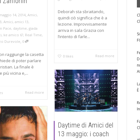
i Zanforlin
Deborah sta sbraitando,
,
maggio 14, 2014
Amici
,
C
quindi ciò significa che è a
C
3
,
Amici
,
amici 13
,
lezione. Improvvisamente
an Pace
,
daytime
,
giada
arriva in sala Grazia con
S
i
,
ke amico 6?
,
Real Time
,
l’intento di farle...
F
,
zo Durevole
0
F
on raggiunge la casetta
Read more
0
likes
D
chiede di poter parlare
n
istian. La finale è
A
più vicina e,...
L
È
Read more
es
R
I
F
Daytime di Amici del
C
13 maggio: i coach