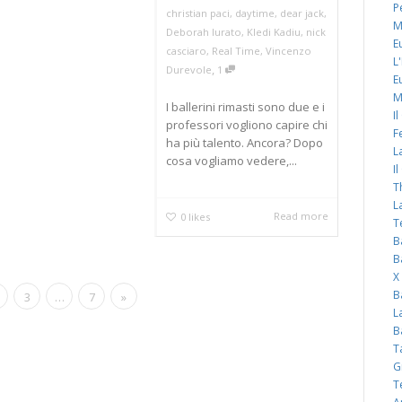
P
christian paci
,
daytime
,
dear jack
,
M
Deborah Iurato
,
Kledi Kadiu
,
nick
E
casciaro
,
Real Time
,
Vincenzo
L
,
Durevole
1
E
M
I ballerini rimasti sono due e i
I
professori vogliono capire chi
F
ha più talento. Ancora? Dopo
L
cosa vogliamo vedere,...
I
T
L
Read more
0
likes
T
B
B
X
B
3
…
7
»
L
B
T
G
T