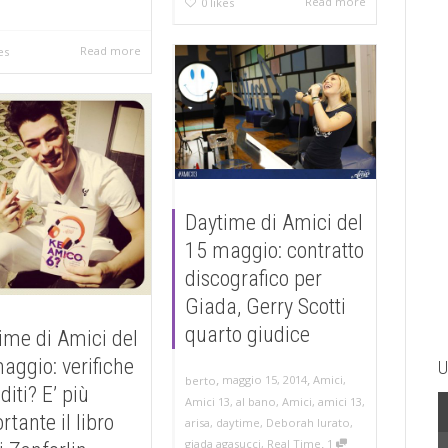
Read more
0
likes
Read more
es
Daytime di Amici del
15 maggio: contratto
discografico per
Giada, Gerry Scotti
quarto giudice
ime di Amici del
aggio: verifiche
U
,
,
maggio 15, 2014
Amici
,
berto
diti? E’ più
Amici 13
,
al bano
,
Amici
,
amici 13
,
rtante il libro
arisa
,
daytime
,
Deborah Iurato
,
,
giada agasucci
,
Real Time
1