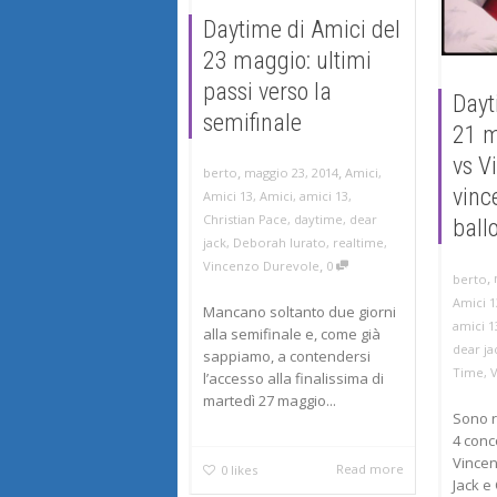
Daytime di Amici del
23 maggio: ultimi
passi verso la
Dayt
semifinale
21 m
vs V
,
,
maggio 23, 2014
Amici
,
berto
vinc
Amici 13
,
Amici
,
amici 13
,
Christian Pace
,
daytime
,
dear
ball
jack
,
Deborah Iurato
,
realtime
,
,
Vincenzo Durevole
0
,
berto
Amici 1
Mancano soltanto due giorni
amici 1
alla semifinale e, come già
dear ja
sappiamo, a contendersi
Time
,
l’accesso alla finalissima di
martedì 27 maggio...
Sono r
4 conc
Vincen
Read more
0
likes
Jack e 