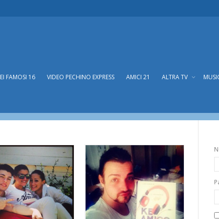
DEI FAMOSI 16
VIDEO PECHINO EXPRESS
AMICI 21
ALTRA TV
MUSI
N
P