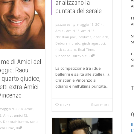
A
analizzano la
A
puntata del serale
F
,
,
A
maggio 13, 2014
pazzoreality
Amici
,
Amici 13
,
amici 13
,
S
christian paci
,
daytime
,
dear jack
,
S
Deborah Iurato
,
giada agasucci
,
nick casciaro
,
Real Time
,
C
,
Vincenzo Durevole
0
S
ime di Amici del
v
La competizione tra i due
ggio: Raoul
ballerini è salita alle stelle (…),
 quarto giudice,
Christian e Vincenzo si
etti extra Amici
odiano e nell’ultima puntata...
T
Vincenzo
Read more
0
likes
,
maggio 9, 2014
Amici
,
Q
3
,
Amici
,
amici 13
,
e
,
Deborah Iurato
,
raoul
I
,
eal Time
0
L