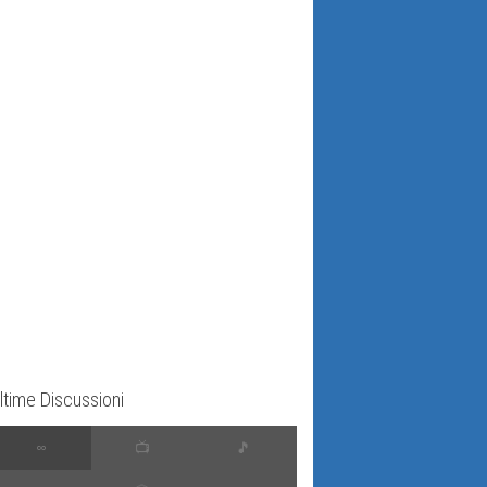
ltime Discussioni
∞
📺
🎵