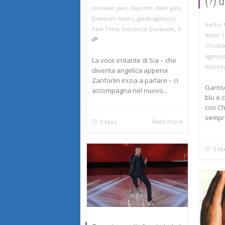
(?) d
christian paci
,
daytime
,
dear jack
,
Deborah Iurato
,
giada agasucci
,
,
berto
,
Real Time
,
Vincenzo Durevole
0
Amici 1
Christi
agasucc
La voce irritante di Sia – che
Vincen
diventa angelica appena
Zanforlin inizia a parlare – ci
Garris
accompagna nel nuovo...
blu e 
con Chr
sempre 
Read more
0
likes
0
lik