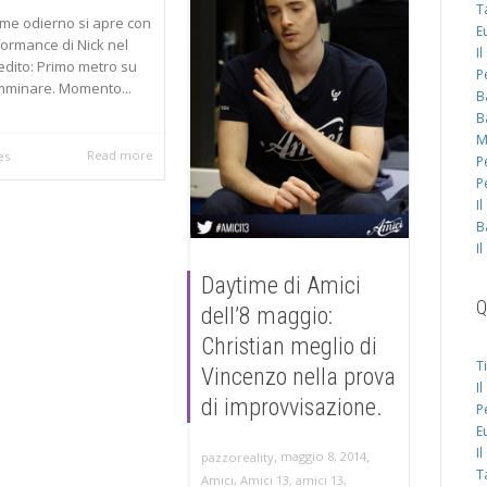
T
time odierno si apre con
E
formance di Nick nel
I
edito: Primo metro su
P
mminare. Momento...
B
B
M
Read more
es
P
P
I
B
I
Daytime di Amici
Q
dell’8 maggio:
Christian meglio di
T
Vincenzo nella prova
I
di improvvisazione.
P
E
I
,
,
maggio 8, 2014
pazzoreality
T
Amici
,
Amici 13
,
amici 13
,