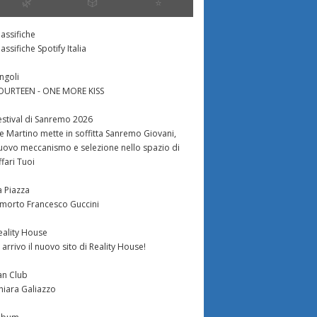
🌿
🎲
⭐️
lassifiche
lassifiche Spotify Italia
ingoli
OURTEEN - ONE MORE KISS
estival di Sanremo 2026
e Martino mette in soffitta Sanremo Giovani,
uovo meccanismo e selezione nello spazio di
ffari Tuoi
a Piazza
 morto Francesco Guccini
eality House
n arrivo il nuovo sito di Reality House!
an Club
hiara Galiazzo