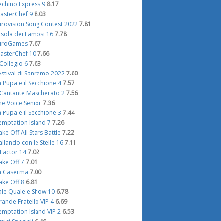
echino Express 9
8.17
asterChef 9
8.03
urovision Song Contest 2022
7.81
'Isola dei Famosi 16
7.78
uroGames
7.67
asterChef 10
7.66
l Collegio 6
7.63
estival di Sanremo 2022
7.60
a Pupa e il Secchione 4
7.57
l Cantante Mascherato 2
7.56
he Voice Senior
7.36
a Pupa e il Secchione 3
7.44
emptation Island 7
7.26
ake Off All Stars Battle
7.22
allando con le Stelle 16
7.11
 Factor 14
7.02
ake Off 7
7.01
a Caserma
7.00
ake Off 8
6.81
ale Quale e Show 10
6.78
rande Fratello VIP 4
6.69
emptation Island VIP 2
6.53