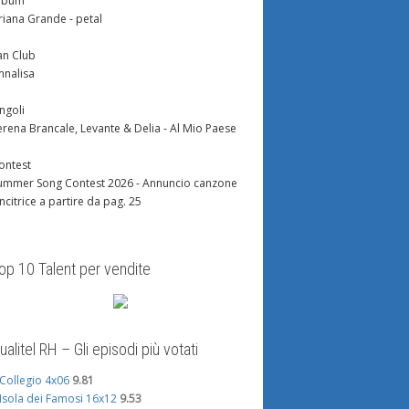
lbum
riana Grande - petal
an Club
nnalisa
ingoli
erena Brancale, Levante & Delia - Al Mio Paese
ontest
ummer Song Contest 2026 - Annuncio canzone
incitrice a partire da pag. 25
op 10 Talent per vendite
ualitel RH – Gli episodi più votati
l Collegio 4x06
9.81
'Isola dei Famosi 16x12
9.53