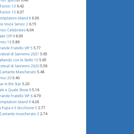
mici Speciali
6.46
 Factor 13
6.42
 Factor 15
6.37
emptation Island 8
6.36
he Voice Senior 2
6.15
mici Celebrities
6.04
ake Off 9
6.00
mici 19
5.89
rande Fratello VIP 5
5.77
estival di Sanremo 2021
5.65
allando con le Stelle 15
5.65
estival di Sanremo 2020
5.58
l Cantante Mascherato
5.48
mici 20
5.40
tar in the Star
5.20
ale e Quale Show 9
5.16
rande Fratello VIP 6
4.79
emptation Island 9
4.26
a Pupa e il Secchione 5
2.77
l Cantante mascherato 3
2.74