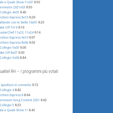
ale e Quale Show 11x07
9.50
urovision 2021x03
9.50
l Collegio 4x03
9.40
echino Express 8x10
9.29
allando con le Stelle 16x01
9.23
ake Off 7x14
9.16
asterChef 11x23, 11x24
9.14
echino Express 9x10
9.07
echino Express 8x06
9.03
l Collegio 5x05
9.00
ake Off 8x07
9.00
l Collegio 5x06
8.84
ualitel RH – I programmi più votati
i spedisco in convento
9.72
l Collegio 4
8.82
echino Express 8
8.64
urovision Song Contest 2021
8.62
l Collegio 5
8.53
ale e Quale Show 11
8.43