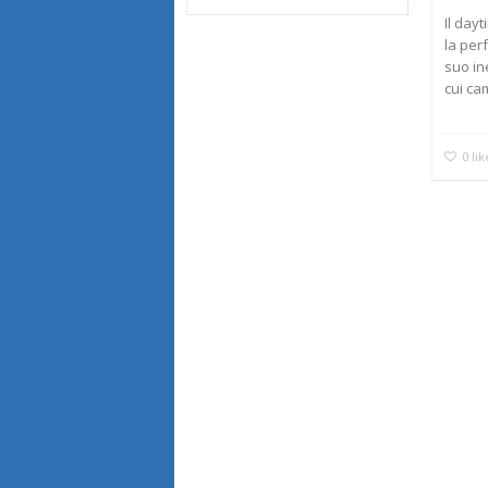
Il day
la per
suo in
cui ca
0
lik