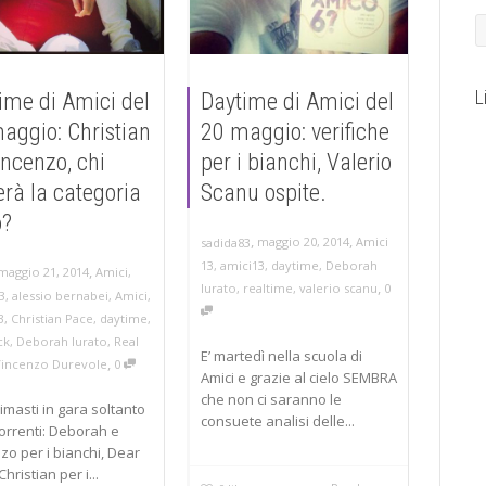
L
ime di Amici del
Daytime di Amici del
aggio: Christian
20 maggio: verifiche
incenzo, chi
per i bianchi, Valerio
erà la categoria
Scanu ospite.
o?
,
,
maggio 20, 2014
Amici
sadida83
13
,
amici13
,
daytime
,
Deborah
,
maggio 21, 2014
Amici
,
,
Iurato
,
realtime
,
valerio scanu
0
3
,
alessio bernabei
,
Amici
,
3
,
Christian Pace
,
daytime
,
ck
,
Deborah Iurato
,
Real
E’ martedì nella scuola di
,
Vincenzo Durevole
0
Amici e grazie al cielo SEMBRA
che non ci saranno le
imasti in gara soltanto
consuete analisi delle...
orrenti: Deborah e
zo per i bianchi, Dear
Christian per i...