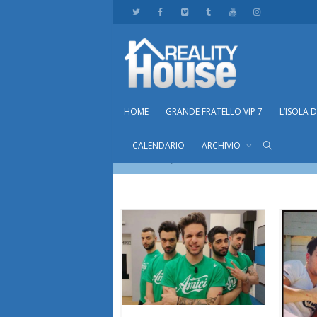
HOME
GRANDE FRATELLO VIP 7
L’ISOLA 
Tag Archive for: daytime
CALENDARIO
ARCHIVIO
Home
daytime