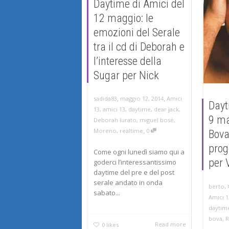
Daytime di Amici del
12 maggio: le
emozioni del Serale
tra il cd di Deborah e
l’interesse della
Sugar per Nick
,
,
maggio 12, 2014
Amici
sadida83
Dayt
13
,
amici 13
,
daytime
,
dear jack
,
9 ma
Deborah Iurato
,
miguel bosè
,
,
Moreno
,
realtime
0
Bova
prog
Come ogni lunedì siamo qui a
per 
goderci l’interessantissimo
daytime del pre e del post
serale andato in onda
,
berto
sabato...
Amici 1
daytim
bova
,
R
Read more
0
likes