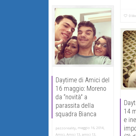
0
lik
Daytime di Amici del
16 maggio: Moreno
da “novità” a
Dayt
parassita della
14 m
squadra Bianca
e ine
impo
,
,
maggio 16, 2014
pazzoreality
Amici
,
Amici 13
,
amici 13
,