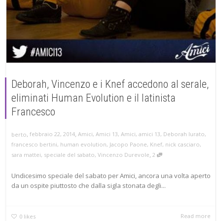
Deborah, Vincenzo e i Knef accedono al serale,
eliminati Human Evolution e il latinista
Francesco
,
,
febbraio 22, 2014
Amici
,
Amici 13
,
Amici
,
amici 13
,
Deborah Iurato
,
berto
francesco bertini
,
human evolution
,
Jacopo Paone
,
Knef
,
nick casciaro
,
,
sara mattei
,
speciale del sabato
,
Vincenzo Durevole
2
Undicesimo speciale del sabato per Amici, ancora una volta aperto
da un ospite piuttosto che dalla sigla stonata degli...
Read more
0
likes