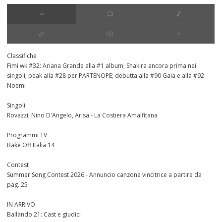
∞
📺
🎵
🌿
🎲
⭐️
Classifiche
Fimi wk #32: Ariana Grande alla #1 album; Shakira ancora prima nei
singoli; peak alla #28 per PARTENOPE; debutta alla #90 Gaia e alla #92
Noemi
Singoli
Rovazzi, Nino D'Angelo, Arisa - La Costiera Amalfitana
Programmi TV
Bake Off Italia 14
Contest
Summer Song Contest 2026 - Annuncio canzone vincitrice a partire da
pag. 25
IN ARRIVO
Ballando 21: Cast e giudici