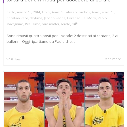
,
,
marzo 13, 2014
Amici
,
Amici 13
,
alessio trimboli
,
Amici
,
amici 13
,
berto
Christian Pace
,
daytime
,
Jacopo Paone
,
Lorenzo Del Moro
,
Paolo
,
Macagnino
,
Real Time
,
sara mattei
,
serale
0
Sono rimasti quattro posti per il serale: 2 destinati ai cantanti, 2 ai
ballerini. Oggi ripartiamo da Paolo che,...
Read more
0
likes