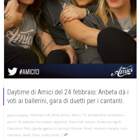
Daytime di Amici del 24 febbraio: Anbeta dà i
voti ai ballerini, gara di duetti per i cantanti.
,
,
febbraio 24, 2014
Amici
,
Amici 13
,
alessandra celentano
,
pazzoreality
amici 13
,
anbeta toromani
,
daytime
,
Deborah Iurato
,
federica rigoli
,
Giacomo Paci
,
giada agasucci
,
Jacopo Paone
,
Knef
,
miriam masala
,
nick
,
casciaro
,
Real Time
,
rudy zerbi
1