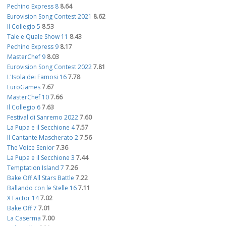
Pechino Express 8
8.64
Eurovision Song Contest 2021
8.62
Il Collegio 5
8.53
Tale e Quale Show 11
8.43
Pechino Express 9
8.17
MasterChef 9
8.03
Eurovision Song Contest 2022
7.81
L'Isola dei Famosi 16
7.78
EuroGames
7.67
MasterChef 10
7.66
Il Collegio 6
7.63
Festival di Sanremo 2022
7.60
La Pupa e il Secchione 4
7.57
Il Cantante Mascherato 2
7.56
The Voice Senior
7.36
La Pupa e il Secchione 3
7.44
Temptation Island 7
7.26
Bake Off All Stars Battle
7.22
Ballando con le Stelle 16
7.11
X Factor 14
7.02
Bake Off 7
7.01
La Caserma
7.00