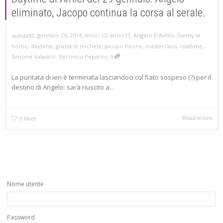
eliminato, Jacopo continua la corsa al serale.
,
,
gennaio 29, 2014
Amici 13
,
amici13
,
Angelo D'Aiello
,
Danny la
sadida83
home
,
daytime
,
grazia di michele
,
Jacopo Paone
,
masterclass
,
realtime
,
,
Simone Valastro
,
Veronica Peparini
0
La puntata di ieri è terminata lasciandoci col fiato sospeso (?) per il
destino di Angelo: sarà riuscito a...
Read more
0
likes
Nome utente
Password