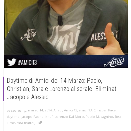
Daytime di Amici del 14 Marzo: Paolo,
Christian, Sara e Lorenzo al serale. Eliminati
Jacopo e Alessio
,
,
marzo 14, 2014
Amici
,
Amici 13
,
amici 13
,
Christian Pace
,
pazzoreality
daytime
,
Jacopo Paone
,
Knef
,
Lorenzo Dal Moro
,
Paolo Macagnino
,
Real
,
Time
,
sara mattei
1