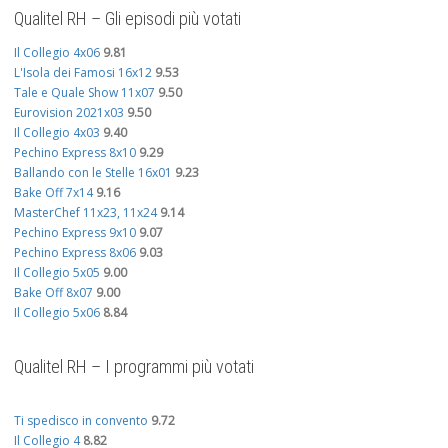
Qualitel RH – Gli episodi più votati
Il Collegio 4x06
9.81
L'Isola dei Famosi 16x12
9.53
Tale e Quale Show 11x07
9.50
Eurovision 2021x03
9.50
Il Collegio 4x03
9.40
Pechino Express 8x10
9.29
Ballando con le Stelle 16x01
9.23
Bake Off 7x14
9.16
MasterChef 11x23, 11x24
9.14
Pechino Express 9x10
9.07
Pechino Express 8x06
9.03
Il Collegio 5x05
9.00
Bake Off 8x07
9.00
Il Collegio 5x06
8.84
Qualitel RH – I programmi più votati
Ti spedisco in convento
9.72
Il Collegio 4
8.82