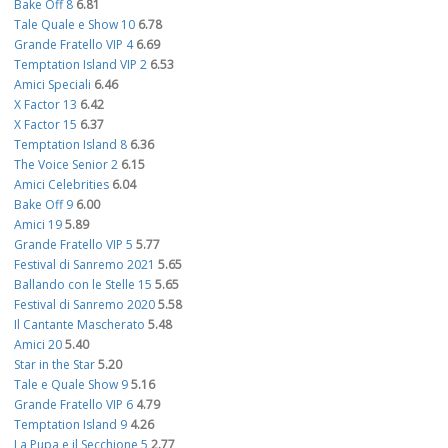
Bake Off 8
6.81
Tale Quale e Show 10
6.78
Grande Fratello VIP 4
6.69
Temptation Island VIP 2
6.53
Amici Speciali
6.46
X Factor 13
6.42
X Factor 15
6.37
Temptation Island 8
6.36
The Voice Senior 2
6.15
Amici Celebrities
6.04
Bake Off 9
6.00
Amici 19
5.89
Grande Fratello VIP 5
5.77
Festival di Sanremo 2021
5.65
Ballando con le Stelle 15
5.65
Festival di Sanremo 2020
5.58
Il Cantante Mascherato
5.48
Amici 20
5.40
Star in the Star
5.20
Tale e Quale Show 9
5.16
Grande Fratello VIP 6
4.79
Temptation Island 9
4.26
La Pupa e il Secchione 5
2.77