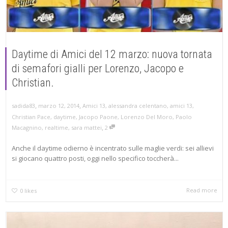
Daytime di Amici del 12 marzo: nuova tornata
di semafori gialli per Lorenzo, Jacopo e
Christian.
,
,
marzo 12, 2014
Amici 13
,
alessandra celentano
,
amici 13
,
sadida83
Christian Pace
,
daytime
,
Jacopo Paone
,
Lorenzo Del Moro
,
Paolo
,
Macagnino
,
realtime
,
sara mattei
2
Anche il daytime odierno è incentrato sulle maglie verdi: sei allievi
si giocano quattro posti, oggi nello specifico toccherà...
Read more
0
likes