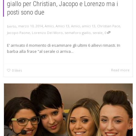
giallo per Christian, Jacopo e Lorenzo ma i
posti sono due
,
,
marzo 10, 2014
Amici
,
Amici 13
,
Amici
,
amici 13
,
Christian Pace
,
berto
,
Jacopo Paone
,
Lorenzo Del Moro
,
semaforo giallo
,
serale
0
E’ arrivato il momento di esaminare gli ultimi 6 allievi rimasti. In
barba alla frase “al serale ci arriva...
Read more
0
likes