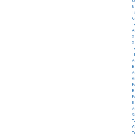
L
B
T
G
T
A
X
X
T
T
A
B
A
G
F
B
F
I
A
S
T
G
T