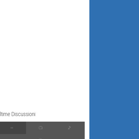
ltime Discussioni
∞
📺
🎵