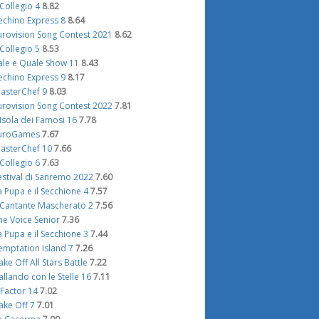
l Collegio 4
8.82
echino Express 8
8.64
urovision Song Contest 2021
8.62
l Collegio 5
8.53
ale e Quale Show 11
8.43
echino Express 9
8.17
asterChef 9
8.03
urovision Song Contest 2022
7.81
'Isola dei Famosi 16
7.78
uroGames
7.67
asterChef 10
7.66
l Collegio 6
7.63
estival di Sanremo 2022
7.60
a Pupa e il Secchione 4
7.57
l Cantante Mascherato 2
7.56
he Voice Senior
7.36
a Pupa e il Secchione 3
7.44
emptation Island 7
7.26
ake Off All Stars Battle
7.22
allando con le Stelle 16
7.11
 Factor 14
7.02
ake Off 7
7.01