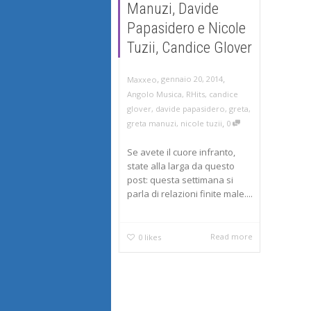
Manuzi, Davide
Papasidero e Nicole
Tuzii, Candice Glover
,
,
gennaio 20, 2014
Maxxeo
Angolo Musica
,
RHits
,
candice
glover
,
davide papasidero
,
greta
,
,
greta manuzi
,
nicole tuzii
0
Se avete il cuore infranto,
state alla larga da questo
post: questa settimana si
parla di relazioni finite male....
Read more
0
likes