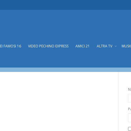
DEI FAMOSI 16
VIDEO PECHINO EXPRESS
AMICI 21
ALTRA TV
MUSI
N
P