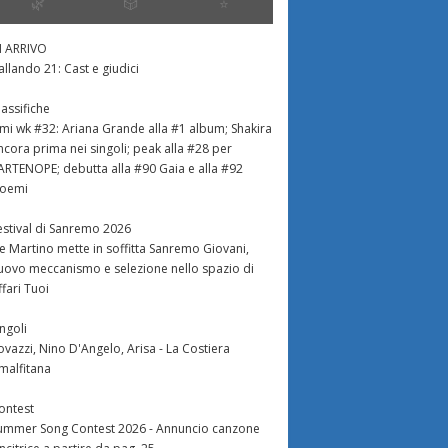
🌿
🎲
⭐️
N ARRIVO
allando 21: Cast e giudici
lassifiche
imi wk #32: Ariana Grande alla #1 album; Shakira
ncora prima nei singoli; peak alla #28 per
ARTENOPE; debutta alla #90 Gaia e alla #92
oemi
estival di Sanremo 2026
e Martino mette in soffitta Sanremo Giovani,
uovo meccanismo e selezione nello spazio di
ffari Tuoi
ingoli
ovazzi, Nino D'Angelo, Arisa - La Costiera
malfitana
ontest
ummer Song Contest 2026 - Annuncio canzone