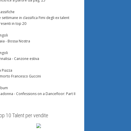
incitrice a partire da pag. 25
lassifiche
e settimane in classifica Fimi degli ex talent
resenti in top 20
ingoli
aia - Bossa Nostra
ingoli
nnalisa - Canzone estiva
a Piazza
 morto Francesco Guccini
lbum
adonna - Confessions on a Dancefloor: Part II
op 10 Talent per vendite