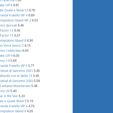
a Caserma
7.00
ake Off 8
6.81
ale Quale e Show 10
6.78
rande Fratello VIP 4
6.69
emptation Island VIP 2
6.53
mici Speciali
6.46
 Factor 13
6.42
 Factor 15
6.37
emptation Island 8
6.36
he Voice Senior 2
6.15
mici Celebrities
6.04
ake Off 9
6.00
mici 19
5.89
rande Fratello VIP 5
5.77
estival di Sanremo 2021
5.65
allando con le Stelle 15
5.65
estival di Sanremo 2020
5.58
l Cantante Mascherato
5.48
mici 20
5.40
tar in the Star
5.20
ale e Quale Show 9
5.16
rande Fratello VIP 6
4.79
emptation Island 9
4.26