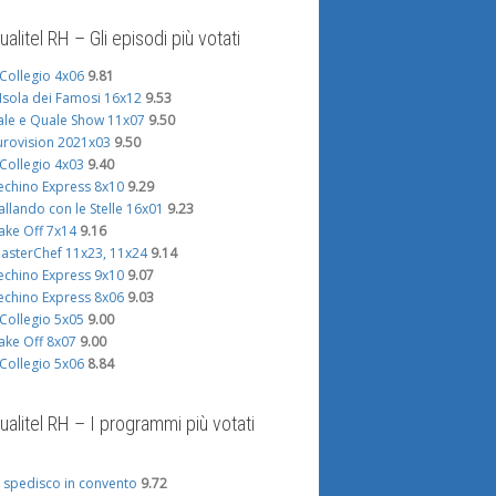
ualitel RH – Gli episodi più votati
l Collegio 4x06
9.81
'Isola dei Famosi 16x12
9.53
ale e Quale Show 11x07
9.50
urovision 2021x03
9.50
l Collegio 4x03
9.40
echino Express 8x10
9.29
allando con le Stelle 16x01
9.23
ake Off 7x14
9.16
asterChef 11x23, 11x24
9.14
echino Express 9x10
9.07
echino Express 8x06
9.03
l Collegio 5x05
9.00
ake Off 8x07
9.00
l Collegio 5x06
8.84
ualitel RH – I programmi più votati
i spedisco in convento
9.72