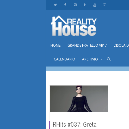
HOME
GRANDE FRATELLO VIP 7
L’ISOLA 
Tag Archive for: nicole tuzii
CALENDARIO
ARCHIVIO
Home
nicole tuzii
RHits #037: Greta