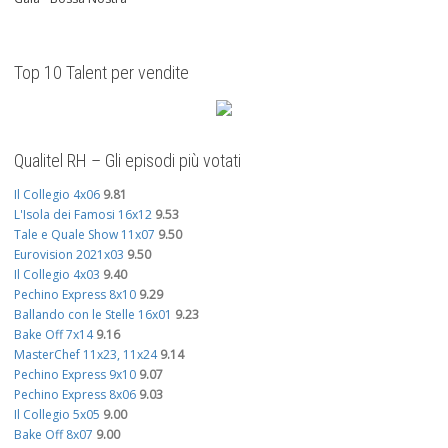
Top 10 Talent per vendite
Qualitel RH – Gli episodi più votati
Il Collegio 4x06
9.81
L'Isola dei Famosi 16x12
9.53
Tale e Quale Show 11x07
9.50
Eurovision 2021x03
9.50
Il Collegio 4x03
9.40
Pechino Express 8x10
9.29
Ballando con le Stelle 16x01
9.23
Bake Off 7x14
9.16
MasterChef 11x23, 11x24
9.14
Pechino Express 9x10
9.07
Pechino Express 8x06
9.03
Il Collegio 5x05
9.00
Bake Off 8x07
9.00