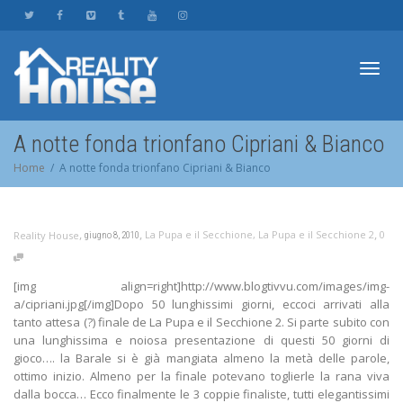
Toggl
A notte fonda trionfano Cipriani & Bianco
Home
A notte fonda trionfano Cipriani & Bianco
navig
,
,
,
La Pupa e il Secchione
,
La Pupa e il Secchione 2
0
Reality House
giugno 8, 2010
[img align=right]http://www.blogtivvu.com/images/img-
a/cipriani.jpg[/img]Dopo 50 lunghissimi giorni, eccoci arrivati alla
tanto attesa (?) finale de La Pupa e il Secchione 2. Si parte subito con
una lunghissima e noiosa presentazione di questi 50 giorni di
gioco…. la Barale si è già mangiata almeno la metà delle parole,
ottimo inizio. Almeno per la finale potevano toglierle la rana viva
dalla bocca… Ecco finalmente le 3 coppie finaliste, tutti elegantissimi