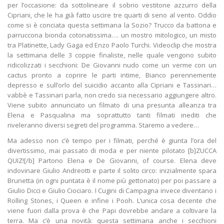
per l’occasione: da sottolineare il sobrio vestitone azzurro della
Cipriani, che le ha già fatto uscire tre quarti di seno al vento. Oddio
come si è conciata questa settimana la Sozio? Trucco da battona e
parruccona bionda cotonatissima…. un mostro mitologico, un misto
tra Platinette, Lady Gaga ed Enzo Paolo Turchi. Videoclip che mostra
la settimana delle 3 coppie finaliste, nelle quale vengono subito
ridicolizzati i secchioni: De Giovanni nudo come un verme con un
cactus pronto a coprire le parti intime, Bianco perennemente
depresso e sull’orlo del suicidio accanto alla Cipriani e Tassinari…
vabbè e Tassinari parla, non credo sia necessario aggiungere altro.
Viene subito annunciato un filmato di una presunta alleanza tra
Elena e Pasqualina ma soprattutto tanti filmati inediti che
riveleranno diversi segreti del programma. Staremo a vedere…
Ma adesso non c’è tempo per i filmati, perché è giunta l’ora del divertissimo, mai passato di moda e per niente pilotato [b]ZUCCA QUIZ![/b] Partono Elena e De Giovanni, of course. Elena deve indovinare Giulio Andreotti e parte il solito circo: inizialmente spara Brunetta (in ogni puntata è il nome più gettonato) per poi passare a Giulio Dicci e Giulio Ciociaro. I Cugini di Campagna invece diventano i Rolling Stones, i Queen e infine i Pooh. L’unica cosa decente che viene fuori dalla prova è che Papi dovrebbe andare a coltivare la terra. Ma c’è una novità: questa settimana anche i secchioni dovranno sottoporsi allo Zucca Quiz, con immagini relative al mondo delle pupe. A De Giovanni viene mostrato Maicol del Grande Fratello…. finge palesemente di non sapere la risposta e dopo qualche minuto di pagliacciata avviene l’illuminazione sulla via di Damasco e riesce a dare la risposta. E’ il turno di Pasqualina e Tassinari:Benito Mussolini diventa Alessandro Mussolini e bon, illuminata anche lei dopo qualche minuto. Si passa subito alla foto per Tassinari…. solo un’immagine per Pasqualina? Qualcosa mi dice già adesso quale sarà la direzione che prenderà la puntata. Tassinari deve indovinare Costantino…. se finge lo sta facendo bene, anche se pare leggermente attratto dal tronista. Ballano entrambi sulla cattedra… qualcuno fermi Tassinari, sembra gli abbiano attaccato un’aspirapolvere sul derriere Classica pubblicità di rito e si passa alla coppia Cipriani-Bianco: ritratto di Dante Alighieri per la Cipriani e arriva il primo vero momento divertente della trasmissione, almeno la maggiorata strappa qualche sorriso. Stranamente indovina relativamente presto, quindi si passa alla seconda foto: Elvis, ma anche questa volta il personaggio viene indovinato prima del previsto (anche se diventa Elvis Spradli). Strano che abbiano giocato la carta Cipriani così in fretta…. Bianco intanto si ricorda di esistere e chiede anche lui di poter fare la famosa accavallata di gambe delle pupe. Per lui la foto di tal Robert Pattinson, che il sottoscritto non ha mai sentito neanche nominare, ma il secchione per fortuna indovina subito risparmiandoci il ridicolo teatrino dei suoi colleghi. Stacchetto anche per l’ultima coppia, Bianco balla indubbiamente meglio della Cipriani e riesce ad essere anche più sensuale della sua pupa Irrompe in studio la Barale per annunciarci che questa sera verranno assegnati dei premi speciali. Primo premio: Miss Zucca Quiz per l’agnagnata (potrebbe essere qualsiasi cosa, non ho capito una mazza) candidate Elena, Ludovica e Francesca alle quali viene chiesto di sedersi sulla scrivania (quindi si presuppone che la Barale abbia cercato di dire accavallata). Bon, premio vinto da Ludovica! La conduzione resta ancora in mano alla Barale che, con il suo solito tono entusiasta, ci informa che è arrivato il momento di testare il miglioramento dei secchioni: “ragazzi tutti in mutande, è arrivata l’ora della misurazione” ….. ah si , parla di peso e muscoli. Per la finale è prevista addirittura una prova di motociclismo in esterna: i secchioni devono scorazzare come poveri beoti nella pista e le pupe devono rispondere alle solite domande di cultura generale. Prova abbastanza noiosa, fatta eccezione per le cadute di Tassinari e per alcune perle di Pasqualina: – Si festeggia la seconda domenica di maggio…. Cos’è? – Boh – Lo diventerai anche tu – Santa!!!!! Si passa alla prima votazione parziale da parte della giuria: primi Elena-De Giovanni, seguono Cipriani-Bianco, fanalini di coda Pasqualina-Tassinari. Ma i conduttori ci rassicurano: “tranquilli, la finale è ancora lunga”. Ahimè, l’avevamo intuito… E’ il momento del famoso filmato dell’alleanza tra Pasqualina ed Elena: le due storiche rivali sono stanche del doppiogiochismo di De Giovanni e lo insultano con la stessa maturità degna dell’asilo nido di mia cugina. Al rientro in studio Elena ingrana la retromarcia e dichiara di aver chiarito con De Giovanni, tornando a starnazzare contro Pasqualina. Ovviamente nessuno ha capito che si tratta dell’ultimo disperato tentativo di cercare di vincere il programma (illusa…). In tutto ciò, ovviamente, la Barale non perde occasione di attaccare Pasqualina mischiando urla, frasi acide e solite parole incomprensibili… il pubblico inizia ad acclamare Pasqualina ma viene prontamente zittito. In preda ad una crisi di nervi, la Barale annuncia un altro premio speciale, Mister Cubista…. and The Winner is….. De Giovanni, liquidato in poco meno di 5 secondi. Ennesima discussione della tranquillissima e pacatissima Elena, che minaccia nuovamente di picchiare De Giovanni in seguito alla dichiarazione del secchione di un presunto bacio tra i due. Partono le solite frasi educate e di classe “io con uno sfigato come te non ci andrei mai” e “se ti avvicini ti gonfio di nuovo”. Tutto fa pensare che sia un’invenzione del secchione…. ma pensando di avere i microfoni spenti i due lasciano intendere chiaramente che il bacio in realtà in qualche modo ci sia stato. Elena continua a negare discutendo animatamente con Platinette. Viene anche chiesto l’intervento del famoso esperto di linguaggio del corpo, colui che nelle scorse puntate ha fatto vergognare chiunque abbia studiato un minimo di linguaggio corporeo e non verbale. Anche “l’esperto” conferma che Elena stia mentendo. Improvviso intervento della Sozio che dice ad Elena di non vergognarsi per un semplice bacio, visto che sta mostrando Tette&Culo dall’inizio del gioco. No vi prego, lezioni di moralità da Angela Sozio non ci possono proprio sentire -.- Ma è già tempo di una nuova prova: le pupe devono saper riconoscere il proprio secchione calpestandolo. Quindi questi 3 poveri disgraziati vengono fatti sdraiare a casaccio, subendo la tranquilla passeggiata delle pupe sui loro corpi. Abbastanza tranquilla la passeggiata di Elena e Pasqualina, che riconoscono entrambe il proprio secchione. Tutti, indistintamente, stanno aspettando la passeggiata della Cipriani, considerando che a occhio e croce la pupa è l’esatto doppio del proprio secchione. I tre poveri disgraziati vengono calpestati a dovere da Eminflex Cipriani, che sembra particolarmente orientata verso le parti intime…. Ok, probabilmente i 3 ragazzi fino ad oggi non avranno fatto un grande uso del proprio arnese…. ma siamo proprio sicuri che sia il caso di renderli impotenti poco prima dei 30 anni, impedendogli definitivamente di procrearsi e riprodursi liberamente? Mentre i secchioni vengono rianimati tramite un massaggio cardiaco, viene mostrata una clip in cui tutti i finalisti visitano un parco divertimenti e un zoo. Pare che abbiano fatto pagare il prezzo del biglietto ai panda e alle scimmie per poter osservare la Cipriani. E’ arrivato il momento della prova [b]frullachiappe[/b]: tutto come sempre…. strafalcioni, più o meno veri, e inquadrature sui glutei a gran volontà. Viene inquadrato maggiormente il sedere delle pupe che la faccia di Papi, ma a tratti non si nota la differenza… Perle della prova: La spedizione dei 1000 partì dalla famosa spiaggia della Lombardia e Garibaldi era sposato con una certa Amanda. Magari era la Lear…. in fondo è sempre stata abituata ad andare con uomini più giovani di lei. Al termine della prova parte l’ennesima discussione tra Pasqualina e tutte le pupe, relativamente al carattere della pupa campana. Ben presto interviene la Barale nella discussione, che si lascia scappare l’ennesima occasione di attaccare Pasqualina. Arriva addirittura ad affermare che è molto più fine mostrare le tette, invece che ricoprirsi il corpo di fragole. Qualcuno insegni seriamente alla Barale come si conduce…. e datele un tranquillamente perché tra poco le scoppiano le vene del collo. Intanto nuova classifica parziale partorita dalle 5 menti eccelse della giuria: passando in testa Cipriani-Bianco, seguiti da Elena-De Giovanni. Sempre ultimi Pasqualina-Tassinari. Ancora un’altra prova, [b]SARABAGNA[/b]… ancora? Per fortuna pare sia l’ultima prova prima della classifica definitiva (tanto sono solo le 00:11). Tutti bagnati, Tassinari viene sedato per evitare la stessa reazione della scorsa settimana…. per fortuna almeno questa prova è durata relativamente poco. Intanto è l’ora della favola della Cipriani: la pupa, accompagnata da Bianco, passeggia per Roma in una carrozza trainata da due cavalli bianchi. Tutto perfetto se lei non continuasse a parlare continuamente, a saltare e a sbattere le Tette. Lui la fissa con odio, vorrebbe strangolarla… ma la concreta possibilità della vittoria finale riesce a fargli evitare la galera. Arriva anche la Pupa Hot. “State attenti, perché le pupe così svestite non le vedrete mai più” ci fa sapere la Barale…. certo, e io sono l’esatta copia di Brad Pitt. Ancora un’altra prova, la [b]Pupa Filosofale[/b]. Ma Sarabagna non doveva essere l’ultima prova? Tutto procede come sempre: Papi ripete le solite banalissime frasi ormai da 50 giorni e il pubblico ulula come se fosse la prima volta che vede una donna che in intimo. Bon, finita presto anche questa prova e si passa finalmente alla classifica definitiva della giuria… ah ma c’è anche qui il famoso Mario? Di mestiere fa il “portatore di buste nei programmi TV?” Probabilmente farà parte dello stesso sindacato del buon Fabio di Striscia la Notizia. Tra l’altro l’utilissimo Mario porta la busta ma l’annuncio viene dato dalla grafica…. La coppia che accede direttamente alla finalissima è……. [b]CIPRIANI – BIANCO[/b] Sbucano i genitori dei due ragazzi, aria di festeggiamenti in studio, la Barale inizia a spendere elogi per la coppia finalista… poi qualcuno le ricorda che non hanno ancora ufficialmente vinto e viene subito bloccata. Grandissima coincidenza, non prevista assolutamente da nessuno, la sfida finale nel vulcano è proprio tra Elena e Pasqualina. Duro testa a testa tra le due coppie, entrambe arrivano con una sola tacca finale ma Elena è l’ultima a dare la risposta giusta, dunque i terzi classificati della seconda edizione della Pup