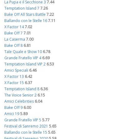
La Pupa e il Secchione 3
7.44
Temptation Island 7
7.26
Bake Off All Stars Battle
7.22
Ballando con le Stelle 16
7.11
X Factor 14
7.02
Bake Off 7
7.01
La Caserma
7.00
Bake Off 8
6.81
Tale Quale e Show 10
6.78
Grande Fratello VIP 4
6.69
Temptation Island VIP 2
6.53
Amici Speciali
6.46
X Factor 13
6.42
X Factor 15
6.37
Temptation Island 8
6.36
The Voice Senior 2
6.15
Amici Celebrities
6.04
Bake Off 9
6.00
Amici 19
5.89
Grande Fratello VIP 5
5.77
Festival di Sanremo 2021
5.65
Ballando con le Stelle 15
5.65
Festival di Sanremo 2020
5.58