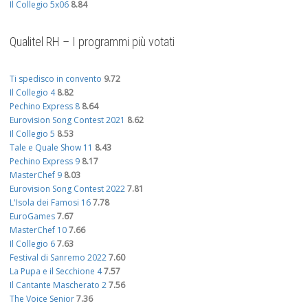
Il Collegio 5x06
8.84
Qualitel RH – I programmi più votati
Ti spedisco in convento
9.72
Il Collegio 4
8.82
Pechino Express 8
8.64
Eurovision Song Contest 2021
8.62
Il Collegio 5
8.53
Tale e Quale Show 11
8.43
Pechino Express 9
8.17
MasterChef 9
8.03
Eurovision Song Contest 2022
7.81
L'Isola dei Famosi 16
7.78
EuroGames
7.67
MasterChef 10
7.66
Il Collegio 6
7.63
Festival di Sanremo 2022
7.60
La Pupa e il Secchione 4
7.57
Il Cantante Mascherato 2
7.56
The Voice Senior
7.36