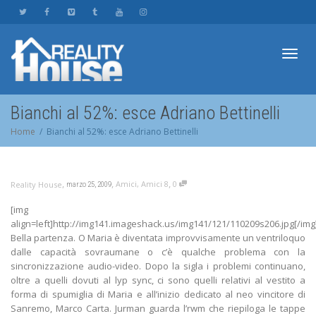
Toggl
Bianchi al 52%: esce Adriano Bettinelli
Home
Bianchi al 52%: esce Adriano Bettinelli
navig
,
,
,
Amici
,
Amici 8
0
Reality House
marzo 25, 2009
[img
align=left]http://img141.imageshack.us/img141/121/110209s206.jpg[/img
Bella partenza. O Maria è diventata improvvisamente un ventriloquo
dalle capacità sovraumane o c’è qualche problema con la
sincronizzazione audio-video. Dopo la sigla i problemi continuano,
oltre a quelli dovuti al lyp sync, ci sono quelli relativi al vestito a
forma di spumiglia di Maria e all’inizio dedicato al neo vincitore di
Sanremo, Marco Carta. Jurman guarda l’rwm che riepiloga le tappe