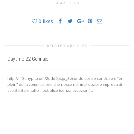
SHARE THIS
0
likes
RELATED ARTICLES
Daytime 22 Gennaio
http://i40.tinypic.com/2qdd6pt.jpgSecondo serale concluso e “en
plein” della commissione che riesce nell’improbabile impresa di
scontentare tutto il pubblico (senza eccezioni)...