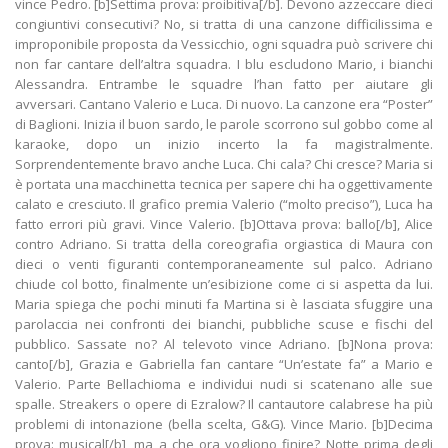
vince Pedro. [b]Settima prova: proibitiva[/b]. Devono azzeccare dieci
congiuntivi consecutivi? No, si tratta di una canzone difficilissima e
improponibile proposta da Vessicchio, ogni squadra può scrivere chi
non far cantare dell’altra squadra. I blu escludono Mario, i bianchi
Alessandra. Entrambe le squadre l’han fatto per aiutare gli
avversari. Cantano Valerio e Luca. Di nuovo. La canzone era “Poster”
di Baglioni. Inizia il buon sardo, le parole scorrono sul gobbo come al
karaoke, dopo un inizio incerto la fa magistralmente.
Sorprendentemente bravo anche Luca. Chi cala? Chi cresce? Maria si
è portata una macchinetta tecnica per sapere chi ha oggettivamente
calato e cresciuto. Il grafico premia Valerio (“molto preciso”), Luca ha
fatto errori più gravi. Vince Valerio. [b]Ottava prova: ballo[/b], Alice
contro Adriano. Si tratta della coreografia orgiastica di Maura con
dieci o venti figuranti contemporaneamente sul palco. Adriano
chiude col botto, finalmente un’esibizione come ci si aspetta da lui.
Maria spiega che pochi minuti fa Martina si è lasciata sfuggire una
parolaccia nei confronti dei bianchi, pubbliche scuse e fischi del
pubblico. Sassate no? Al televoto vince Adriano. [b]Nona prova:
canto[/b], Grazia e Gabriella fan cantare “Un’estate fa” a Mario e
Valerio. Parte Bellachioma e individui nudi si scatenano alle sue
spalle. Streakers o opere di Ezralow? Il cantautore calabrese ha più
problemi di intonazione (bella scelta, G&G). Vince Mario. [b]Decima
prova: musical[/b], ma a che ora vogliono finire? Notte prima degli