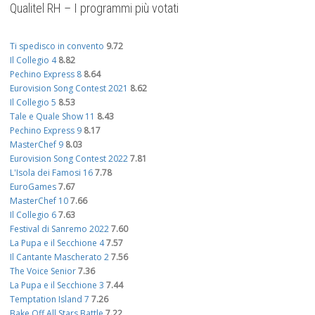
Qualitel RH – I programmi più votati
Ti spedisco in convento
9.72
Il Collegio 4
8.82
Pechino Express 8
8.64
Eurovision Song Contest 2021
8.62
Il Collegio 5
8.53
Tale e Quale Show 11
8.43
Pechino Express 9
8.17
MasterChef 9
8.03
Eurovision Song Contest 2022
7.81
L'Isola dei Famosi 16
7.78
EuroGames
7.67
MasterChef 10
7.66
Il Collegio 6
7.63
Festival di Sanremo 2022
7.60
La Pupa e il Secchione 4
7.57
Il Cantante Mascherato 2
7.56
The Voice Senior
7.36
La Pupa e il Secchione 3
7.44
Temptation Island 7
7.26
Bake Off All Stars Battle
7.22