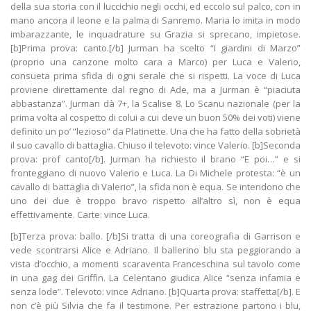
della sua storia con il luccichio negli occhi, ed eccolo sul palco, con in
mano ancora il leone e la palma di Sanremo. Maria lo imita in modo
imbarazzante, le inquadrature su Grazia si sprecano, impietose.
[b]Prima prova: canto.[/b] Jurman ha scelto “I giardini di Marzo”
(proprio una canzone molto cara a Marco) per Luca e Valerio,
consueta prima sfida di ogni serale che si rispetti. La voce di Luca
proviene direttamente dal regno di Ade, ma a Jurman è “piaciuta
abbastanza”. Jurman dà 7+, la Scalise 8. Lo Scanu nazionale (per la
prima volta al cospetto di colui a cui deve un buon 50% dei voti) viene
definito un po’ “lezioso” da Platinette. Una che ha fatto della sobrietà
il suo cavallo di battaglia. Chiuso il televoto: vince Valerio. [b]Seconda
prova: prof canto[/b]. Jurman ha richiesto il brano “E poi…” e si
fronteggiano di nuovo Valerio e Luca. La Di Michele protesta: “è un
cavallo di battaglia di Valerio”, la sfida non è equa. Se intendono che
uno dei due è troppo bravo rispetto all’altro sì, non è equa
effettivamente. Carte: vince Luca.
[b]Terza prova: ballo. [/b]Si tratta di una coreografia di Garrison e
vede scontrarsi Alice e Adriano. Il ballerino blu sta peggiorando a
vista d’occhio, a momenti scaraventa Franceschina sul tavolo come
in una gag dei Griffin. La Celentano giudica Alice “senza infamia e
senza lode”. Televoto: vince Adriano. [b]Quarta prova: staffetta[/b]. E
non c’è più Silvia che fa il testimone. Per estrazione partono i blu,