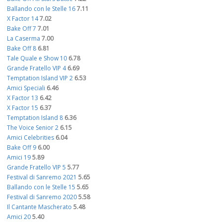
Ballando con le Stelle 16
7.11
X Factor 14
7.02
Bake Off 7
7.01
La Caserma
7.00
Bake Off 8
6.81
Tale Quale e Show 10
6.78
Grande Fratello VIP 4
6.69
Temptation Island VIP 2
6.53
Amici Speciali
6.46
X Factor 13
6.42
X Factor 15
6.37
Temptation Island 8
6.36
The Voice Senior 2
6.15
Amici Celebrities
6.04
Bake Off 9
6.00
Amici 19
5.89
Grande Fratello VIP 5
5.77
Festival di Sanremo 2021
5.65
Ballando con le Stelle 15
5.65
Festival di Sanremo 2020
5.58
Il Cantante Mascherato
5.48
Amici 20
5.40