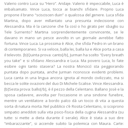
Valerio contro Luca su “Hero”. Aridaje. Valerio è impeccabile, Luca è
imbalsamato. Vince Luca, tocca ai bianchi sfidare. Proprio Luca
propone il brano “scisciscen duin” o qualcosa del genere. Luca sfida
Martina, dopo aver millantato una presunta indecisione con
Alessandra. Ma è la canzone che fa così o ho girato per sbaglio su
Tele Surriento? Martina sorprendentemente convincente, se le
davano in mano un pesce avvolto in un giornale avrebbe fatto
fortuna. Vince Luca. La prossima è Alice, che sfida Pedro in un brano
di contemporaneo. Si va veloce, balla lei, balla lui e Alice porta a casa
il televoto. [b]Quinta prova: canto[/b], Jurman ha scelto “Every breath
you take” e si sfidano Alessandra e Luca. Ma povero Luca, lo fate
esibire ogni tanto stasera? La nostra Monciccì sta peggiorando
puntata dopo puntata, anche Jurman riconosce evidenti problemi.
Luca canta in una lingua ancora ignota al mondo civilizzato, ma si
becca le solite ovazioni del duo Di Michele-Scalise. Vince Alessandra.
[b]Sesta prova: ballo[/b], è il pezzo della Celentano. Ballano Josè e la
sposa cadavere, avvolta per l’occasione in una sindone funebre,
mentre un ventilatore a bordo palco dà un tocco di vita a questa
sorta di natura morta. Nel pubblico c’è Rosita Celentano, si scoprono
simpatici aneddoti sulla vita psico-fisica della cugina Alessandra (su
tutte: si mette a dieta durante il serale). Alice è stata a suo dire
“imbarazzante”, si accende subito la polemica con Maura. Carte: