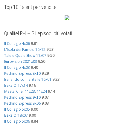
Top 10 Talent per vendite
Qualitel RH – Gli episodi più votati
Il Collegio 4x06
9.81
L'Isola dei Famosi 16x12
9.53
Tale e Quale Show 11x07
9.50
Eurovision 2021x03
9.50
Il Collegio 4x03
9.40
Pechino Express 8x10
9.29
Ballando con le Stelle 16x01
9.23
Bake Off 7x14
9.16
MasterChef 11x23, 11x24
9.14
Pechino Express 9x10
9.07
Pechino Express 8x06
9.03
Il Collegio 5x05
9.00
Bake Off 8x07
9.00
Il Collegio 5x06
8.84