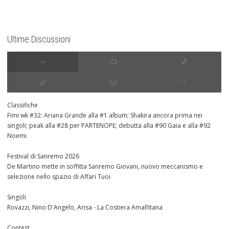
Ultime Discussioni
∞
📺
🎵
🌿
🎲
⭐️
Classifiche
Fimi wk #32: Ariana Grande alla #1 album; Shakira ancora prima nei
singoli; peak alla #28 per PARTENOPE; debutta alla #90 Gaia e alla #92
Noemi
Festival di Sanremo 2026
De Martino mette in soffitta Sanremo Giovani, nuovo meccanismo e
selezione nello spazio di Affari Tuoi
Singoli
Rovazzi, Nino D'Angelo, Arisa - La Costiera Amalfitana
Contest