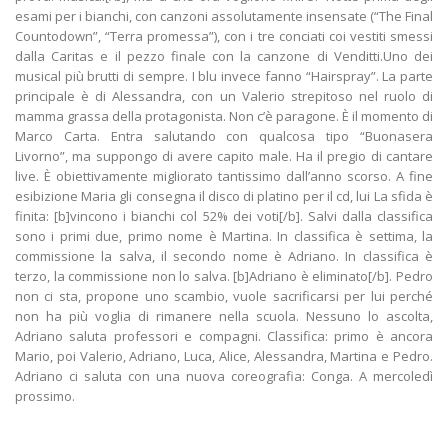
esami per i bianchi, con canzoni assolutamente insensate (“The Final
Countodown”, “Terra promessa”), con i tre conciati coi vestiti smessi
dalla Caritas e il pezzo finale con la canzone di Venditti.Uno dei
musical più brutti di sempre. I blu invece fanno “Hairspray”. La parte
principale è di Alessandra, con un Valerio strepitoso nel ruolo di
mamma grassa della protagonista. Non c’è paragone. È il momento di
Marco Carta. Entra salutando con qualcosa tipo “Buonasera
Livorno”, ma suppongo di avere capito male. Ha il pregio di cantare
live. È obiettivamente migliorato tantissimo dall’anno scorso. A fine
esibizione Maria gli consegna il disco di platino per il cd, lui La sfida è
finita: [b]vincono i bianchi col 52% dei voti[/b]. Salvi dalla classifica
sono i primi due, primo nome è Martina. In classifica è settima, la
commissione la salva, il secondo nome è Adriano. In classifica è
terzo, la commissione non lo salva. [b]Adriano è eliminato[/b]. Pedro
non ci sta, propone uno scambio, vuole sacrificarsi per lui perché
non ha più voglia di rimanere nella scuola. Nessuno lo ascolta,
Adriano saluta professori e compagni. Classifica: primo è ancora
Mario, poi Valerio, Adriano, Luca, Alice, Alessandra, Martina e Pedro.
Adriano ci saluta con una nuova coreografia: Conga. A mercoledì
prossimo.