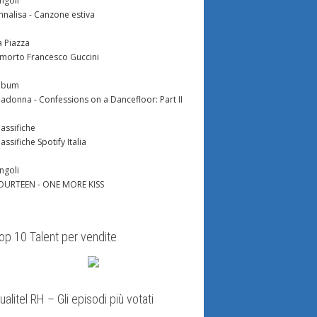
ingoli
nnalisa - Canzone estiva
a Piazza
 morto Francesco Guccini
lbum
adonna - Confessions on a Dancefloor: Part II
lassifiche
lassifiche Spotify Italia
ingoli
OURTEEN - ONE MORE KISS
op 10 Talent per vendite
ualitel RH – Gli episodi più votati