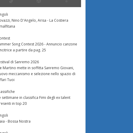
🌿
🎲
⭐️
ingoli
ovazzi, Nino D'Angelo, Arisa - La Costiera
malfitana
ontest
ummer Song Contest 2026 - Annuncio canzone
incitrice a partire da pag. 25
estival di Sanremo 2026
e Martino mette in soffitta Sanremo Giovani,
uovo meccanismo e selezione nello spazio di
ffari Tuoi
lassifiche
e settimane in classifica Fimi degli ex talent
resenti in top 20
ingoli
aia - Bossa Nostra