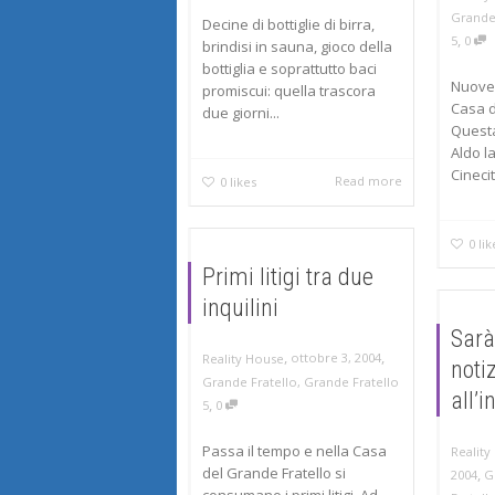
Grande
Decine di bottiglie di birra,
,
5
0
brindisi in sauna, gioco della
bottiglia e soprattutto baci
Nuove 
promiscui: quella trascora
Casa d
due giorni...
Questa
Aldo la
Cinecitt
Read more
0
likes
0
lik
Primi litigi tra due
inquilini
Sarà
,
,
ottobre 3, 2004
Reality House
noti
Grande Fratello
,
Grande Fratello
all’
,
5
0
Passa il tempo e nella Casa
Reality
del Grande Fratello si
,
2004
G
consumano i primi litigi. Ad