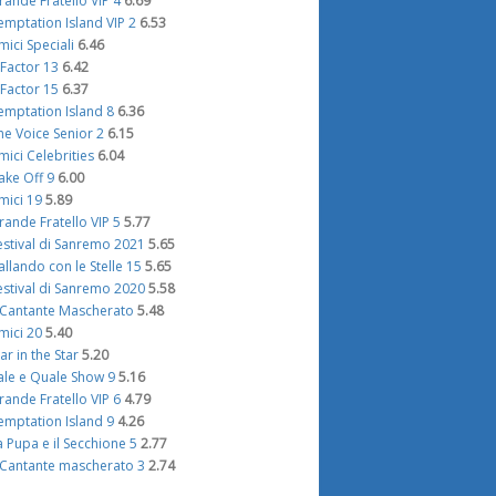
rande Fratello VIP 4
6.69
emptation Island VIP 2
6.53
mici Speciali
6.46
 Factor 13
6.42
 Factor 15
6.37
emptation Island 8
6.36
he Voice Senior 2
6.15
mici Celebrities
6.04
ake Off 9
6.00
mici 19
5.89
rande Fratello VIP 5
5.77
estival di Sanremo 2021
5.65
allando con le Stelle 15
5.65
estival di Sanremo 2020
5.58
l Cantante Mascherato
5.48
mici 20
5.40
tar in the Star
5.20
ale e Quale Show 9
5.16
rande Fratello VIP 6
4.79
emptation Island 9
4.26
a Pupa e il Secchione 5
2.77
l Cantante mascherato 3
2.74