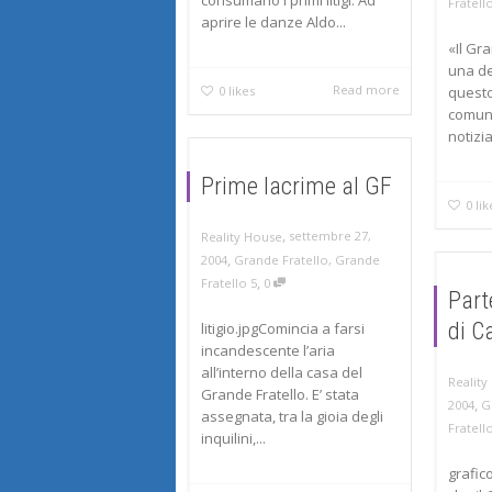
Fratell
aprire le danze Aldo...
«Il Gr
una de
Read more
questo
0
likes
comuni
notizia
Prime lacrime al GF
0
lik
,
settembre 27,
Reality House
,
2004
Grande Fratello
,
Grande
,
Fratello 5
0
Parte
di C
litigio.jpgComincia a farsi
incandescente l’aria
all’interno della casa del
Reality
Grande Fratello. E’ stata
,
2004
G
assegnata, tra la gioia degli
Fratell
inquilini,...
grafic