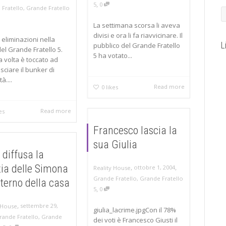
,
5
0
 Fratello
,
Grande Fratello
La settimana scorsa li aveva
divisi e ora li fa riavvicinare. Il
eliminazioni nella
L
pubblico del Grande Fratello
el Grande Fratello 5.
5 ha votato...
 volta è toccato ad
sciare il bunker di
à....
Read more
0
likes
Read more
es
Francesco lascia la
sua Giulia
 diffusa la
zia delle Simona
,
,
ottobre 1, 2004
Reality House
Grande Fratello
,
Grande Fratello
interno della casa
,
5
0
,
settembre 29,
 House
giulia_lacrime.jpgCon il 78%
rande Fratello
,
Grande
dei voti è Francesco Giusti il