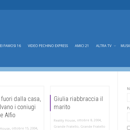
DEI FAMOSI 16
VIDEO PECHINO EXPRESS
AMICI 21
ALTRA TV
MUSI
e Fratello 5
N
 fuori dalla casa,
Giulia riabbraccia il
alvano i coniugi
marito
P
e Alfio
,
,
ottobre 8, 2004
Reality House
Grande Fratello
,
Grande Fratello
,
,
ottobre 15, 2004
 House