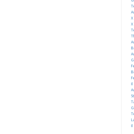
G
T
A
X
X
T
T
A
B
A
G
F
B
F
I
A
S
T
G
T
L
I