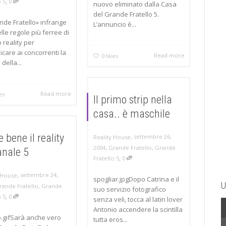
,
o 5
0
nuovo eliminato dalla Casa
del Grande Fratello 5.
ande Fratello» infrange
L’annuncio è...
lle regole più ferree di
 reality per
care ai concorrenti la
Read more
0
likes
 della...
Read more
es
Il primo strip nella
casa.. è maschile
 bene il reality
,
settembre 26,
Reality House
,
2004
Grande Fratello
,
Grande
anale 5
,
Fratello 5
0
,
settembre 24,
 House
spogliar.jpgDopo Catrina e il
U
rande Fratello
,
Grande
suo servizio fotografico
,
o 5
0
senza veli, tocca al latin lover
Antonio accendere la scintilla
o.gifSarà anche vero
tutta eros...