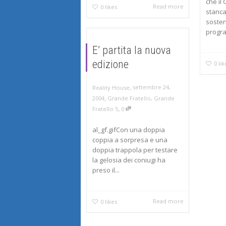
che il
Read more
0
likes
stanca
sosten
progra
E’ partita la nuova
edizione
0
lik
,
settembre 24,
Reality House
,
2004
Grande Fratello
,
Grande
,
Fratello 5
0
al_gf.gifCon una doppia
coppia a sorpresa e una
doppia trappola per testare
la gelosia dei coniugi ha
preso il...
Read more
0
likes