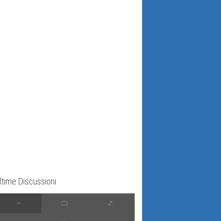
ltime Discussioni
∞
📺
🎵