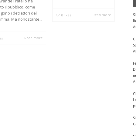
 Grande Fratello ha
to il pubblico, come
gono i detrattori del
S
Read more
0
likes
mma. Ma nonostante...
R
A
Read more
es
C
S
v
F
D
n
A
C
L
p
S
G