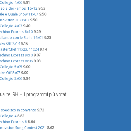
l Collegio 4x06
9.81
'Isola dei Famosi 16x12
9.53
ale e Quale Show 11x07
9.50
urovision 2021x03
9.50
l Collegio 4x03
9.40
echino Express 8x10
9.29
allando con le Stelle 16x01
9.23
ake Off 7x14
9.16
asterChef 11x23, 11x24
9.14
echino Express 9x10
9.07
echino Express 8x06
9.03
l Collegio 5x05
9.00
ake Off 8x07
9.00
l Collegio 5x06
8.84
ualitel RH – I programmi più votati
i spedisco in convento
9.72
l Collegio 4
8.82
echino Express 8
8.64
urovision Song Contest 2021
8.62