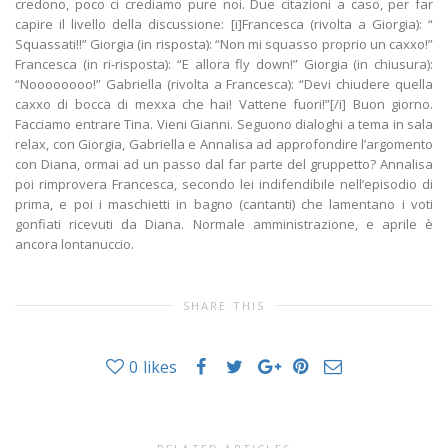
credono, poco ci crediamo pure noi. Due citazioni a caso, per far
capire il livello della discussione: [i]Francesca (rivolta a Giorgia): “
Squassati!!” Giorgia (in risposta): “Non mi squasso proprio un caxxo!”
Francesca (in ri-risposta): “E allora fly down!” Giorgia (in chiusura):
“Noooooooo!” Gabriella (rivolta a Francesca): “Devi chiudere quella
caxxo di bocca di mexxa che hai! Vattene fuori!”[/i] Buon giorno.
Facciamo entrare Tina. Vieni Gianni. Seguono dialoghi a tema in sala
relax, con Giorgia, Gabriella e Annalisa ad approfondire l’argomento
con Diana, ormai ad un passo dal far parte del gruppetto? Annalisa
poi rimprovera Francesca, secondo lei indifendibile nell’episodio di
prima, e poi i maschietti in bagno (cantanti) che lamentano i voti
gonfiati ricevuti da Diana. Normale amministrazione, e aprile è
ancora lontanuccio.
SHARE THIS
0
likes