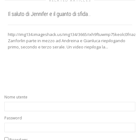
RELATED ARTICLES
Il saluto di Jennifer e il guanto di sfida…
http://img134.imageshack.us/img134/3665/ixh9ftuwmp75keolc0friazq7
Zanforlin parte in mezzo ad Andreina e Gianluca riepilogando
primo, secondo e terzo serale. Un video riepiloga la...
Nome utente
Password
Ricordami