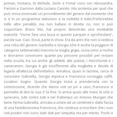
Jurman, Fontana, Di Michele, Zerbi e Portal sono con Alessandra.
Parisini e Garrison dalla Luciano Cannito. Vito protesta per quel che
può, trova insensato un prvvedimento del genere dal momento che
si è in un programma televisivo e la visibilità è tutto.Preferirebbe
mille altre penalità, ma non ballare in diretta no, non si può
sopportare. Bravo Vito, hai proprio dimostrato una invidiabile
maturità. “Vorrei fare una buca in questo parquet e sprofondare”,
parole sue. Ciao. Evvai, parte lo show. Era da anni che non si vedeva
una roba del genere: Garbiella e Giorgia (che è anche la peggiore di
categoria settimanale) ricevono la maglia grigia, ossia sono a rischio
e dovranno convincere quante piu persone possibili per restare
nella scuola, tra cui anche gli addetti alle pulizie, i microfonisti e i
cameramen. Giorgia è già insofferente alla maglietta e decide di
legarla all’altezza dell’ombelico. Annalisa, quasi in lacrime, cerca di
consolare Gabriella, Giorgia impreca e Francesca sorseggia caffè.
Location: bagno. Quando Giorgia inizia a prendersela con la
commissione, dicendo che danno voti un po’ a caso, Francesca si
permette di dire la sua. E’ la fine. Si arriva quasi alle mani, le urla si
sprecano, tutti contro tutti e nel frattempo un Antonio Mungari che
tiene ferma Gabriella, arrivata a urlare ad un centimetro dalla faccia
di una fastidiosissima Francesca, che continua a ricordare che i suoi
voti positivi non sono stati dati per simpatia ma per merito. Pochi ci