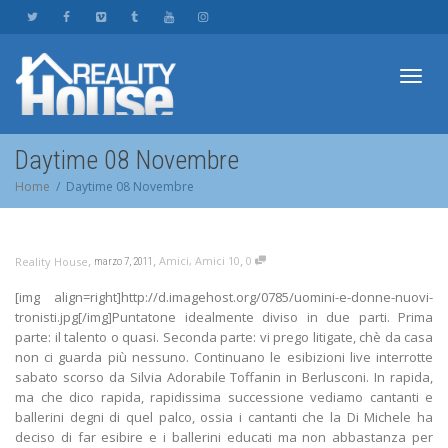
Toggl
Daytime 08 Novembre
Home
Daytime 08 Novembre
navig
,
,
,
Amici
,
Amici 10
0
Reality House
marzo 7, 2011
[img align=right]http://d.imagehost.org/0785/uomini-e-donne-nuovi-
tronisti.jpg[/img]Puntatone idealmente diviso in due parti. Prima
parte: il talento o quasi. Seconda parte: vi prego litigate, chè da casa
non ci guarda più nessuno. Continuano le esibizioni live interrotte
sabato scorso da Silvia Adorabile Toffanin in Berlusconi. In rapida,
ma che dico rapida, rapidissima successione vediamo cantanti e
ballerini degni di quel palco, ossia i cantanti che la Di Michele ha
deciso di far esibire e i ballerini educati ma non abbastanza per