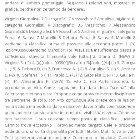
andare di sabato pomeriggio. Seguono i relativi voti, mostrati in
grafica, perché non c’è tempo da perdere..
Virginio Giornalisti: 7 Discografici: 7 Vessicchio: 6 Annalisa, migliore di
categoria Giornalisti: 9 Discografici: 8,5 Vessicchio: 7 Alessandro
Giornalisti: 6 Discografici: 6 Vessicchio: 5 Andrea, migliore di categoria
Prina: 6 Salas: 7 Martelli: 8 Debora Prina: 6 Salas: 6 Martelli: 8
Vediamo la classifica prima di passare alla seconda parte: 1. [b]
[color=009900]Antonio M.[/color][/b] (=) [La sua insufficienza passa a
sufficienza, stavolta l’immunità vale tutta..] 2. Diana D. (NEW) 3.
Virginio S. (-1) 4. [b][color=009900]Riccardo R.[/color][/b] (=) 5. Giorgia
U. (+5) 6. Debora D. (=) 7. Francesca N. (-2) 8. Annalisa S. (=) 9. Andrea
C. (-2) 10. Stefan P. (-7) 11. Paolo C. (+3) 12. Gabriella C. (-1) 13. Giulia P.
(-4) 14. Alessandro P. (NEW) 15. Vito C. (-2) Parte seconda. Ci
occupiamo di Vito. Come sappiamo, ha dato della “scema” alla
Celentano e lei non ci sta. Propone come provvedimento disciplinare
tre settimane di stop, con Vito comunque alle prese con le lezioni
nella scuola ma escluso dalle esibizioni davanti alla commissione e
quindi meno esposto anche in termini di visibilità/televoto. Come se
non bastasse il suo costante ultimo posto in classifica. Luciano
Cannito trova eccessivo il provvedimento targato Cele e propone
addirittura una sorta di penalità per tutti i titolari. Mah. Si va ai voti.
Tutti gli interni votano: mozione Celentano o mozione Cannito?