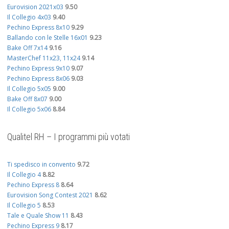
Eurovision 2021x03
9.50
Il Collegio 4x03
9.40
Pechino Express 8x10
9.29
Ballando con le Stelle 16x01
9.23
Bake Off 7x14
9.16
MasterChef 11x23, 11x24
9.14
Pechino Express 9x10
9.07
Pechino Express 8x06
9.03
Il Collegio 5x05
9.00
Bake Off 8x07
9.00
Il Collegio 5x06
8.84
Qualitel RH – I programmi più votati
Ti spedisco in convento
9.72
Il Collegio 4
8.82
Pechino Express 8
8.64
Eurovision Song Contest 2021
8.62
Il Collegio 5
8.53
Tale e Quale Show 11
8.43
Pechino Express 9
8.17