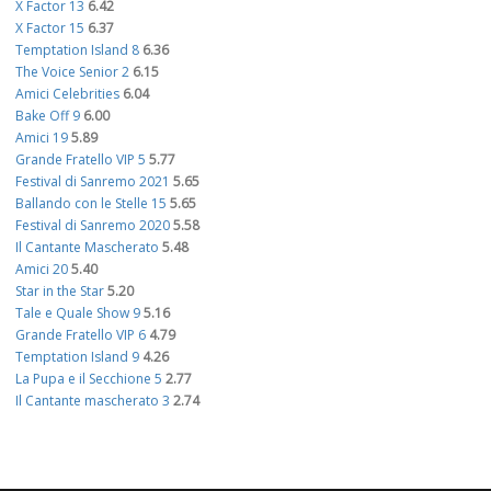
X Factor 13
6.42
X Factor 15
6.37
Temptation Island 8
6.36
The Voice Senior 2
6.15
Amici Celebrities
6.04
Bake Off 9
6.00
Amici 19
5.89
Grande Fratello VIP 5
5.77
Festival di Sanremo 2021
5.65
Ballando con le Stelle 15
5.65
Festival di Sanremo 2020
5.58
Il Cantante Mascherato
5.48
Amici 20
5.40
Star in the Star
5.20
Tale e Quale Show 9
5.16
Grande Fratello VIP 6
4.79
Temptation Island 9
4.26
La Pupa e il Secchione 5
2.77
Il Cantante mascherato 3
2.74