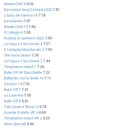
MasterChef 9
8.03
Eurovision Song Contest 2022
7.81
L'Isola dei Famosi 16
7.78
EuroGames
7.67
MasterChef 10
7.66
Il Collegio 6
7.63
Festival di Sanremo 2022
7.60
La Pupa e il Secchione 4
7.57
Il Cantante Mascherato 2
7.56
The Voice Senior
7.36
La Pupa e il Secchione 3
7.44
Temptation Island 7
7.26
Bake Off All Stars Battle
7.22
Ballando con le Stelle 16
7.11
X Factor 14
7.02
Bake Off 7
7.01
La Caserma
7.00
Bake Off 8
6.81
Tale Quale e Show 10
6.78
Grande Fratello VIP 4
6.69
Temptation Island VIP 2
6.53
Amici Speciali
6.46