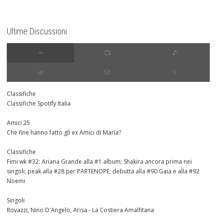
Ultime Discussioni
∞
📺
🎵
🌿
🎲
⭐️
Classifiche
Classifiche Spotify Italia
Amici 25
Che fine hanno fatto gli ex Amici di Maria?
Classifiche
Fimi wk #32: Ariana Grande alla #1 album; Shakira ancora prima nei
singoli; peak alla #28 per PARTENOPE; debutta alla #90 Gaia e alla #92
Noemi
Singoli
Rovazzi, Nino D'Angelo, Arisa - La Costiera Amalfitana