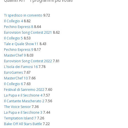
Ti spedisco in convento
9.72
Il Collegio 4
8.82
Pechino Express 8
8.64
Eurovision Song Contest 2021
8.62
Il Collegio 5
8.53
Tale e Quale Show 11
8.43
Pechino Express 9
8.17
MasterChef 9
8.03
Eurovision Song Contest 2022
7.81
L'Isola dei Famosi 16
7.78
EuroGames
7.67
MasterChef 10
7.66
Il Collegio 6
7.63
Festival di Sanremo 2022
7.60
La Pupa e il Secchione 4
7.57
Il Cantante Mascherato 2
7.56
The Voice Senior
7.36
La Pupa e il Secchione 3
7.44
Temptation Island 7
7.26
Bake Off All Stars Battle
7.22