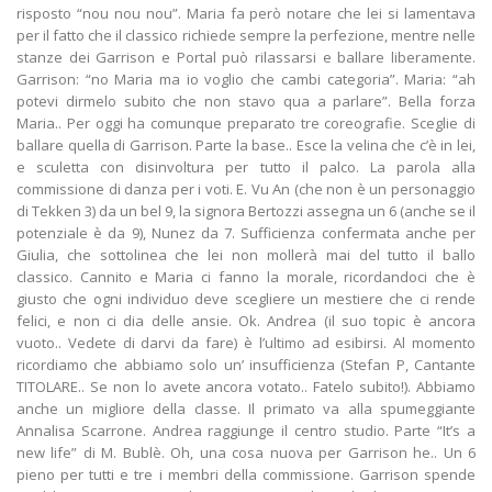
risposto “nou nou nou”. Maria fa però notare che lei si lamentava
per il fatto che il classico richiede sempre la perfezione, mentre nelle
stanze dei Garrison e Portal può rilassarsi e ballare liberamente.
Garrison: “no Maria ma io voglio che cambi categoria”. Maria: “ah
potevi dirmelo subito che non stavo qua a parlare”. Bella forza
Maria.. Per oggi ha comunque preparato tre coreografie. Sceglie di
ballare quella di Garrison. Parte la base.. Esce la velina che c’è in lei,
e sculetta con disinvoltura per tutto il palco. La parola alla
commissione di danza per i voti. E. Vu An (che non è un personaggio
di Tekken 3) da un bel 9, la signora Bertozzi assegna un 6 (anche se il
potenziale è da 9), Nunez da 7. Sufficienza confermata anche per
Giulia, che sottolinea che lei non mollerà mai del tutto il ballo
classico. Cannito e Maria ci fanno la morale, ricordandoci che è
giusto che ogni individuo deve scegliere un mestiere che ci rende
felici, e non ci dia delle ansie. Ok. Andrea (il suo topic è ancora
vuoto.. Vedete di darvi da fare) è l’ultimo ad esibirsi. Al momento
ricordiamo che abbiamo solo un’ insufficienza (Stefan P, Cantante
TITOLARE.. Se non lo avete ancora votato.. Fatelo subito!). Abbiamo
anche un migliore della classe. Il primato va alla spumeggiante
Annalisa Scarrone. Andrea raggiunge il centro studio. Parte “It’s a
new life” di M. Bublè. Oh, una cosa nuova per Garrison he.. Un 6
pieno per tutti e tre i membri della commissione. Garrison spende