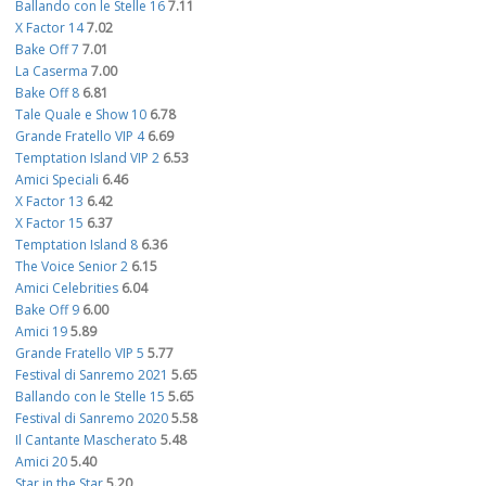
Ballando con le Stelle 16
7.11
X Factor 14
7.02
Bake Off 7
7.01
La Caserma
7.00
Bake Off 8
6.81
Tale Quale e Show 10
6.78
Grande Fratello VIP 4
6.69
Temptation Island VIP 2
6.53
Amici Speciali
6.46
X Factor 13
6.42
X Factor 15
6.37
Temptation Island 8
6.36
The Voice Senior 2
6.15
Amici Celebrities
6.04
Bake Off 9
6.00
Amici 19
5.89
Grande Fratello VIP 5
5.77
Festival di Sanremo 2021
5.65
Ballando con le Stelle 15
5.65
Festival di Sanremo 2020
5.58
Il Cantante Mascherato
5.48
Amici 20
5.40
Star in the Star
5.20