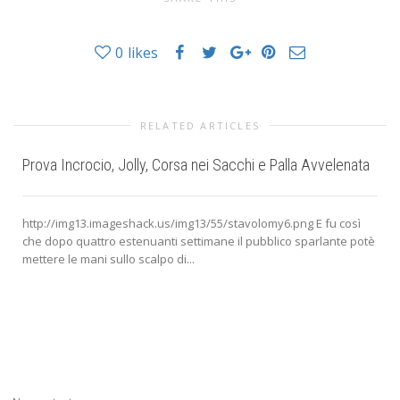
0
likes
RELATED ARTICLES
Prova Incrocio, Jolly, Corsa nei Sacchi e Palla Avvelenata
http://img13.imageshack.us/img13/55/stavolomy6.png E fu così
che dopo quattro estenuanti settimane il pubblico sparlante potè
mettere le mani sullo scalpo di...