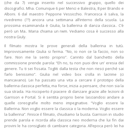
(che da 7) venga inserito nel successivo gruppo, quello dei
discografici. Mha. Comunque 6 per Menci e Balestra, 8 per Brando e
Alboni. 6 dal maestro Peppone Vessicchio. Francesca è salva, la
rivedremo (??) ancora una settimana all’interno della scuola. La
prossima esaminanda è Giulia, la ballerina di danza classica.. C’è
però un Ma.. Maria chiama un rwm. Vediamo cosa è successo alla
nostra Giuly.
Il filmato mostra le prove generali della ballerina in tutù.
Improvvisamente Giulia si ferma. “No, io non ce la faccio, non so
fare. Non me la sento proprio”. Cannito dal banchetto della
commissione prende parola: “Eh no, tu non puoi dire un’ eresia del
genere. Tu ti sei fissata. Togliti dalla testa che non riesci perché sai
farlo benissimo”. Giulia nel video box crolla in lacrime (ci
mancavano). Lei ha passato una vita a cercare il prototipo della
ballerina classica perfetta, ma forse, inizia a pensare, che non sia la
sua strada. Ha riscoperto il piacere di danzare grazie alle lezioni di
Garrison e Portal. Si è sentita proprio bene lasciandosi andare a
quelle coreografie molto meno impegnative. “Voglio essere la
Ballerina. Non voglio essere la classica o la moderna. Voglio essere
la ballerina”. Finisce il filmato, chiudiamo la busta. Garrison in studio
prende parola e ricorda alla classica neo moderna che lui fin dai
provini le ha consigliato di cambiare categoria. All’epoca però lei ha