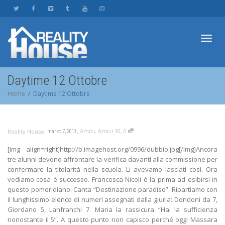
Toggl
Daytime 12 Ottobre
Home
Daytime 12 Ottobre
navig
,
,
,
Amici
,
Amici 10
0
Reality House
marzo 7, 2011
[img align=right]http://b.imagehost.org/0996/dubbio.jpg[/img]Ancora
tre alunni devono affrontare la verifica davanti alla commissione per
confermare la titolarità nella scuola. Li avevamo lasciati così. Ora
vediamo cosa è successo. Francesca Nicoli è la prima ad esibirsi in
questo pomeridiano. Canta “Destinazione paradiso”. Ripartiamo con
il lunghissimo elenco di numeri assegnati dalla giuria: Dondoni da 7,
Giordano 5, Lanfranchi 7. Maria la rassicura “Hai la sufficienza
nonostante il 5”. A questo punto non capisco perché oggi Massara