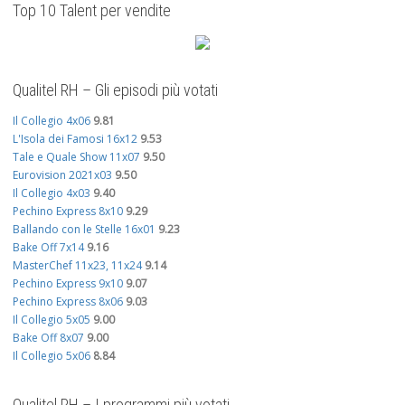
Top 10 Talent per vendite
Qualitel RH – Gli episodi più votati
Il Collegio 4x06
9.81
L'Isola dei Famosi 16x12
9.53
Tale e Quale Show 11x07
9.50
Eurovision 2021x03
9.50
Il Collegio 4x03
9.40
Pechino Express 8x10
9.29
Ballando con le Stelle 16x01
9.23
Bake Off 7x14
9.16
MasterChef 11x23, 11x24
9.14
Pechino Express 9x10
9.07
Pechino Express 8x06
9.03
Il Collegio 5x05
9.00
Bake Off 8x07
9.00
Il Collegio 5x06
8.84
Qualitel RH – I programmi più votati