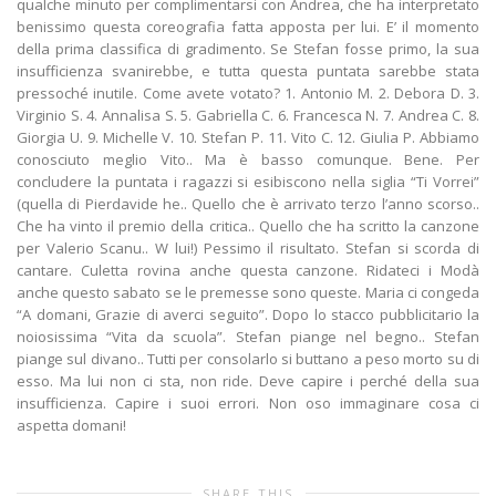
qualche minuto per complimentarsi con Andrea, che ha interpretato
benissimo questa coreografia fatta apposta per lui. E’ il momento
della prima classifica di gradimento. Se Stefan fosse primo, la sua
insufficienza svanirebbe, e tutta questa puntata sarebbe stata
pressoché inutile. Come avete votato? 1. Antonio M. 2. Debora D. 3.
Virginio S. 4. Annalisa S. 5. Gabriella C. 6. Francesca N. 7. Andrea C. 8.
Giorgia U. 9. Michelle V. 10. Stefan P. 11. Vito C. 12. Giulia P. Abbiamo
conosciuto meglio Vito.. Ma è basso comunque. Bene. Per
concludere la puntata i ragazzi si esibiscono nella siglia “Ti Vorrei”
(quella di Pierdavide he.. Quello che è arrivato terzo l’anno scorso..
Che ha vinto il premio della critica.. Quello che ha scritto la canzone
per Valerio Scanu.. W lui!) Pessimo il risultato. Stefan si scorda di
cantare. Culetta rovina anche questa canzone. Ridateci i Modà
anche questo sabato se le premesse sono queste. Maria ci congeda
“A domani, Grazie di averci seguito”. Dopo lo stacco pubblicitario la
noiosissima “Vita da scuola”. Stefan piange nel begno.. Stefan
piange sul divano.. Tutti per consolarlo si buttano a peso morto su di
esso. Ma lui non ci sta, non ride. Deve capire i perché della sua
insufficienza. Capire i suoi errori. Non oso immaginare cosa ci
aspetta domani!
SHARE THIS