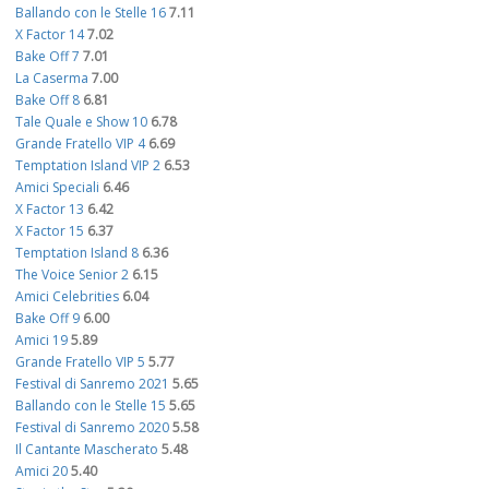
Ballando con le Stelle 16
7.11
X Factor 14
7.02
Bake Off 7
7.01
La Caserma
7.00
Bake Off 8
6.81
Tale Quale e Show 10
6.78
Grande Fratello VIP 4
6.69
Temptation Island VIP 2
6.53
Amici Speciali
6.46
X Factor 13
6.42
X Factor 15
6.37
Temptation Island 8
6.36
The Voice Senior 2
6.15
Amici Celebrities
6.04
Bake Off 9
6.00
Amici 19
5.89
Grande Fratello VIP 5
5.77
Festival di Sanremo 2021
5.65
Ballando con le Stelle 15
5.65
Festival di Sanremo 2020
5.58
Il Cantante Mascherato
5.48
Amici 20
5.40