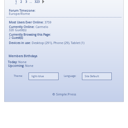
…
1
2
3
323
Forum Timezone:
Europe/Rome
Most Users Ever Online:
3759
Currently Online:
Carmelo
320
Guest(s)
Currently Browsing this Page:
2
Guest(s)
Devices in use:
Desktop (291), Phone (29), Tablet (1)
Members Birthdays
Today:
None
Upcoming:
None
Theme:
Language:
©
Simple:Press