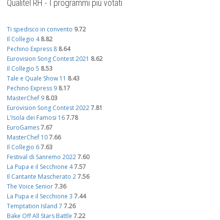
Qualitel RH - I programmi più votati
Ti spedisco in convento
9.72
Il Collegio 4
8.82
Pechino Express 8
8.64
Eurovision Song Contest 2021
8.62
Il Collegio 5
8.53
Tale e Quale Show 11
8.43
Pechino Express 9
8.17
MasterChef 9
8.03
Eurovision Song Contest 2022
7.81
L'Isola dei Famosi 16
7.78
EuroGames
7.67
MasterChef 10
7.66
Il Collegio 6
7.63
Festival di Sanremo 2022
7.60
La Pupa e il Secchione 4
7.57
Il Cantante Mascherato 2
7.56
The Voice Senior
7.36
La Pupa e il Secchione 3
7.44
Temptation Island 7
7.26
Bake Off All Stars Battle
7.22