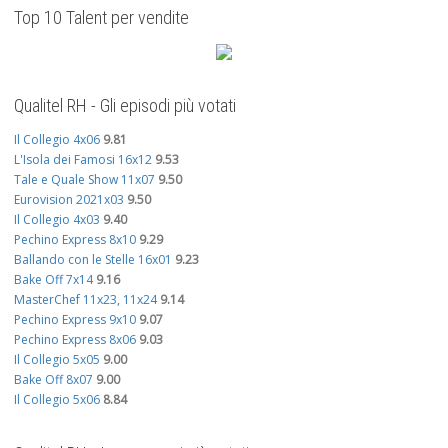
Top 10 Talent per vendite
Qualitel RH - Gli episodi più votati
Il Collegio 4x06
9.81
L'Isola dei Famosi 16x12
9.53
Tale e Quale Show 11x07
9.50
Eurovision 2021x03
9.50
Il Collegio 4x03
9.40
Pechino Express 8x10
9.29
Ballando con le Stelle 16x01
9.23
Bake Off 7x14
9.16
MasterChef 11x23, 11x24
9.14
Pechino Express 9x10
9.07
Pechino Express 8x06
9.03
Il Collegio 5x05
9.00
Bake Off 8x07
9.00
Il Collegio 5x06
8.84