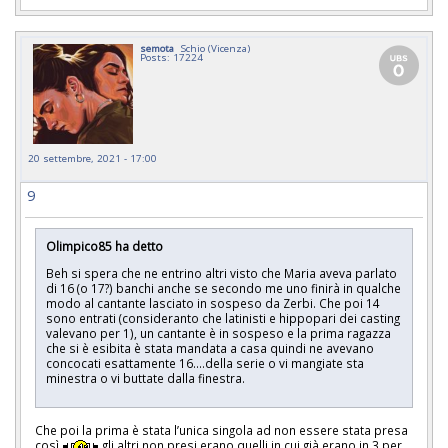
semota
Schio (Vicenza)
Posts: 17224
20 settembre, 2021 - 17:00
9
Olimpico85 ha detto
Beh si spera che ne entrino altri visto che Maria aveva parlato
di 16 (o 17?) banchi anche se secondo me uno finirà in qualche
modo al cantante lasciato in sospeso da Zerbi. Che poi 14
sono entrati (consideranto che latinisti e hippopari dei casting
valevano per 1), un cantante è in sospeso e la prima ragazza
che si è esibita è stata mandata a casa quindi ne avevano
concocati esattamente 16....della serie o vi mangiate sta
minestra o vi buttate dalla finestra.
Che poi la prima è stata l’unica singola ad non essere stata presa
così
gli altri non presi erano quelli in cui già erano in 3 per