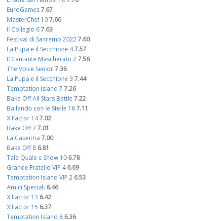
EuroGames
7.67
MasterChef 10
7.66
Il Collegio 6
7.63
Festival di Sanremo 2022
7.60
La Pupa e il Secchione 4
7.57
Il Cantante Mascherato 2
7.56
The Voice Senior
7.36
La Pupa e il Secchione 3
7.44
Temptation Island 7
7.26
Bake Off All Stars Battle
7.22
Ballando con le Stelle 16
7.11
X Factor 14
7.02
Bake Off 7
7.01
La Caserma
7.00
Bake Off 8
6.81
Tale Quale e Show 10
6.78
Grande Fratello VIP 4
6.69
Temptation Island VIP 2
6.53
Amici Speciali
6.46
X Factor 13
6.42
X Factor 15
6.37
Temptation Island 8
6.36