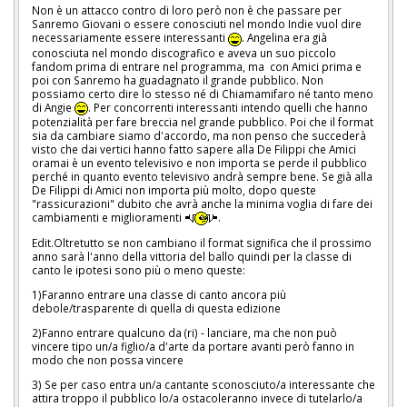
Non è un attacco contro di loro però non è che passare per
Sanremo Giovani o essere conosciuti nel mondo Indie vuol dire
necessariamente essere interessanti
. Angelina era già
conosciuta nel mondo discografico e aveva un suo piccolo
fandom prima di entrare nel programma, ma con Amici prima e
poi con Sanremo ha guadagnato il grande pubblico. Non
possiamo certo dire lo stesso né di Chiamamifaro né tanto meno
di Angie
. Per concorrenti interessanti intendo quelli che hanno
potenzialità per fare breccia nel grande pubblico. Poi che il format
sia da cambiare siamo d'accordo, ma non penso che succederà
visto che dai vertici hanno fatto sapere alla De Filippi che Amici
oramai è un evento televisivo e non importa se perde il pubblico
perché in quanto evento televisivo andrà sempre bene. Se già alla
De Filippi di Amici non importa più molto, dopo queste
"rassicurazioni" dubito che avrà anche la minima voglia di fare dei
cambiamenti e miglioramenti
.
Edit.Oltretutto se non cambiano il format significa che il prossimo
anno sarà l'anno della vittoria del ballo quindi per la classe di
canto le ipotesi sono più o meno queste:
1)Faranno entrare una classe di canto ancora più
debole/trasparente di quella di questa edizione
2)Fanno entrare qualcuno da (ri) - lanciare, ma che non può
vincere tipo un/a figlio/a d'arte da portare avanti però fanno in
modo che non possa vincere
3) Se per caso entra un/a cantante sconosciuto/a interessante che
attira troppo il pubblico lo/a ostacoleranno invece di tutelarlo/a