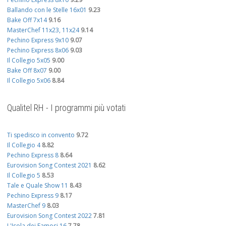
Ballando con le Stelle 16x01
9.23
Bake Off 7x14
9.16
MasterChef 11x23, 11x24
9.14
Pechino Express 9x10
9.07
Pechino Express 8x06
9.03
Il Collegio 5x05
9.00
Bake Off 8x07
9.00
Il Collegio 5x06
8.84
Qualitel RH - I programmi più votati
Ti spedisco in convento
9.72
Il Collegio 4
8.82
Pechino Express 8
8.64
Eurovision Song Contest 2021
8.62
Il Collegio 5
8.53
Tale e Quale Show 11
8.43
Pechino Express 9
8.17
MasterChef 9
8.03
Eurovision Song Contest 2022
7.81
L'Isola dei Famosi 16
7.78