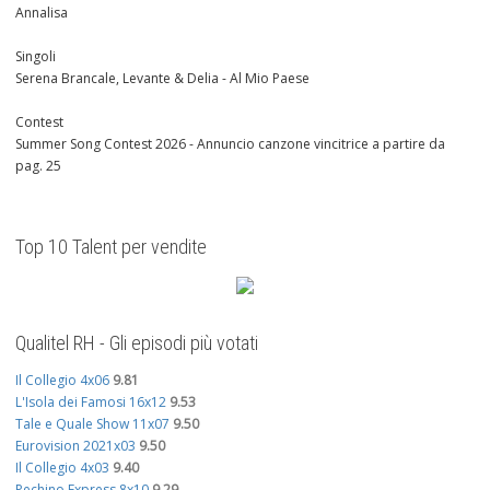
Annalisa
Singoli
Serena Brancale, Levante & Delia - Al Mio Paese
Contest
Summer Song Contest 2026 - Annuncio canzone vincitrice a partire da
pag. 25
Top 10 Talent per vendite
Qualitel RH - Gli episodi più votati
Il Collegio 4x06
9.81
L'Isola dei Famosi 16x12
9.53
Tale e Quale Show 11x07
9.50
Eurovision 2021x03
9.50
Il Collegio 4x03
9.40
Pechino Express 8x10
9.29