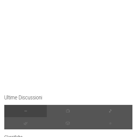
Ultime Discussioni
∞
📺
🎵
🌿
🎲
⭐️
Classifiche