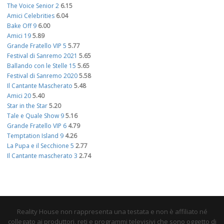
The Voice Senior 2
6.15
Amici Celebrities
6.04
Bake Off 9
6.00
Amici 19
5.89
Grande Fratello VIP 5
5.77
Festival di Sanremo 2021
5.65
Ballando con le Stelle 15
5.65
Festival di Sanremo 2020
5.58
Il Cantante Mascherato
5.48
Amici 20
5.40
Star in the Star
5.20
Tale e Quale Show 9
5.16
Grande Fratello VIP 6
4.79
Temptation Island 9
4.26
La Pupa e il Secchione 5
2.77
Il Cantante mascherato 3
2.74
Reality House non rappresenta una testata e non è affiliato né
collegato ai produttori, reti e programmi televisivi che sono oggetto di