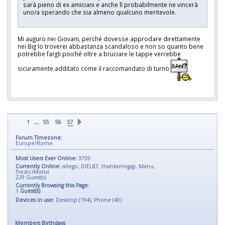
sarà pieno di ex amiciani e anche lì probabilmente ne vincerà
uno/a sperando che sia almeno qualcuno meritevole.
Mi auguro nei Giovani, perché dovesse approdare direttamente
nei Big lo troverei abbastanza scandaloso e non so quanto bene
potrebbe fargli poiché oltre a bruciare le tappe verrebbe
sicuramente additato come il raccomandato di turno
...
1
55
56
57
Forum Timezone:
Europe/Rome
Most Users Ever Online:
3759
Currently Online:
allego
,
DIEL87
,
thatdamngigi
,
Manu
,
TrediciMotivi
229
Guest(s)
Currently Browsing this Page:
1
Guest(s)
Devices in use:
Desktop (194), Phone (40)
Members Birthdays