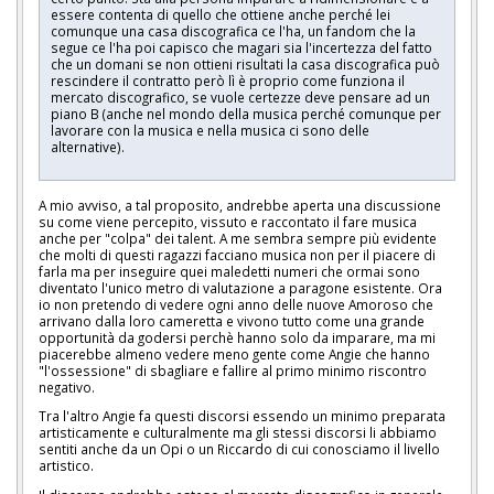
essere contenta di quello che ottiene anche perché lei
comunque una casa discografica ce l'ha, un fandom che la
segue ce l'ha poi capisco che magari sia l'incertezza del fatto
che un domani se non ottieni risultati la casa discografica può
rescindere il contratto però lì è proprio come funziona il
mercato discografico, se vuole certezze deve pensare ad un
piano B (anche nel mondo della musica perché comunque per
lavorare con la musica e nella musica ci sono delle
alternative).
A mio avviso, a tal proposito, andrebbe aperta una discussione
su come viene percepito, vissuto e raccontato il fare musica
anche per "colpa" dei talent. A me sembra sempre più evidente
che molti di questi ragazzi facciano musica non per il piacere di
farla ma per inseguire quei maledetti numeri che ormai sono
diventato l'unico metro di valutazione a paragone esistente. Ora
io non pretendo di vedere ogni anno delle nuove Amoroso che
arrivano dalla loro cameretta e vivono tutto come una grande
opportunità da godersi perchè hanno solo da imparare, ma mi
piacerebbe almeno vedere meno gente come Angie che hanno
"l'ossessione" di sbagliare e fallire al primo minimo riscontro
negativo.
Tra l'altro Angie fa questi discorsi essendo un minimo preparata
artisticamente e culturalmente ma gli stessi discorsi li abbiamo
sentiti anche da un Opi o un Riccardo di cui conosciamo il livello
artistico.