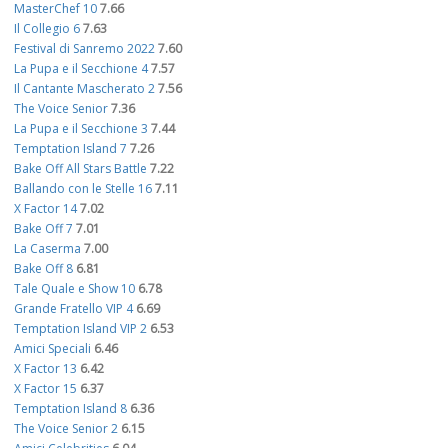
MasterChef 10
7.66
Il Collegio 6
7.63
Festival di Sanremo 2022
7.60
La Pupa e il Secchione 4
7.57
Il Cantante Mascherato 2
7.56
The Voice Senior
7.36
La Pupa e il Secchione 3
7.44
Temptation Island 7
7.26
Bake Off All Stars Battle
7.22
Ballando con le Stelle 16
7.11
X Factor 14
7.02
Bake Off 7
7.01
La Caserma
7.00
Bake Off 8
6.81
Tale Quale e Show 10
6.78
Grande Fratello VIP 4
6.69
Temptation Island VIP 2
6.53
Amici Speciali
6.46
X Factor 13
6.42
X Factor 15
6.37
Temptation Island 8
6.36
The Voice Senior 2
6.15