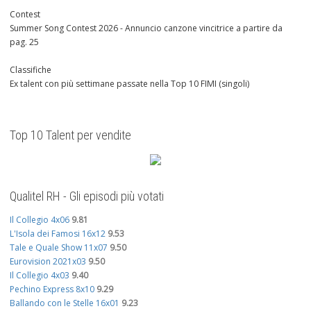
Contest
Summer Song Contest 2026 - Annuncio canzone vincitrice a partire da
pag. 25
Classifiche
Ex talent con più settimane passate nella Top 10 FIMI (singoli)
Top 10 Talent per vendite
Qualitel RH - Gli episodi più votati
Il Collegio 4x06
9.81
L'Isola dei Famosi 16x12
9.53
Tale e Quale Show 11x07
9.50
Eurovision 2021x03
9.50
Il Collegio 4x03
9.40
Pechino Express 8x10
9.29
Ballando con le Stelle 16x01
9.23