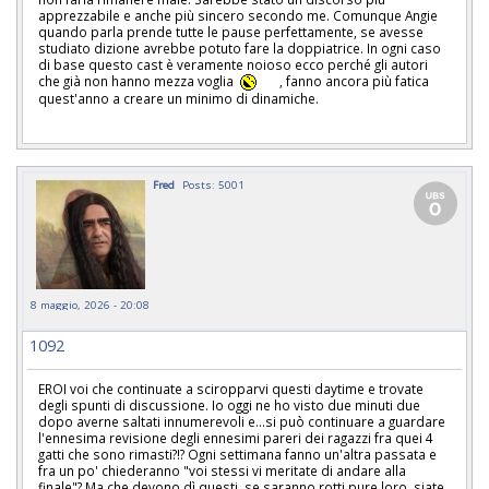
apprezzabile e anche più sincero secondo me. Comunque Angie
quando parla prende tutte le pause perfettamente, se avesse
studiato dizione avrebbe potuto fare la doppiatrice. In ogni caso
di base questo cast è veramente noioso ecco perché gli autori
che già non hanno mezza voglia
, fanno ancora più fatica
quest'anno a creare un minimo di dinamiche.
Fred
Posts: 5001
8 maggio, 2026 - 20:08
1092
EROI voi che continuate a sciropparvi questi daytime e trovate
degli spunti di discussione. Io oggi ne ho visto due minuti due
dopo averne saltati innumerevoli e...si può continuare a guardare
l'ennesima revisione degli ennesimi pareri dei ragazzi fra quei 4
gatti che sono rimasti?!? Ogni settimana fanno un'altra passata e
fra un po' chiederanno "voi stessi vi meritate di andare alla
finale"? Ma che devono dì questi, se saranno rotti pure loro, siate