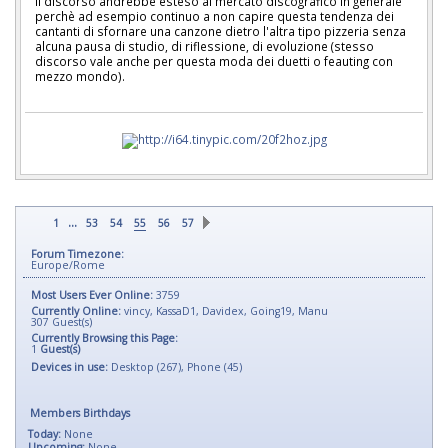
Il discorso andrebbe esteso al mercato discografico in generale
perchè ad esempio continuo a non capire questa tendenza dei
cantanti di sfornare una canzone dietro l'altra tipo pizzeria senza
alcuna pausa di studio, di riflessione, di evoluzione (stesso
discorso vale anche per questa moda dei duetti o feauting con
mezzo mondo).
...
1
53
54
55
56
57
Forum Timezone:
Europe/Rome
Most Users Ever Online:
3759
Currently Online:
vincy
,
KassaD1
,
Davidex
,
Going19
,
Manu
307
Guest(s)
Currently Browsing this Page:
1
Guest(s)
Devices in use:
Desktop (267), Phone (45)
Members Birthdays
Today:
None
Upcoming:
None