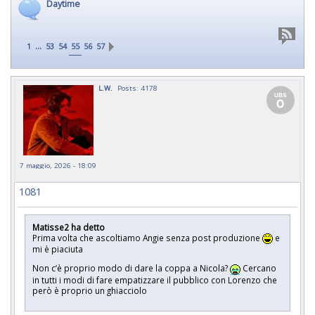
Daytime
...
1
53
54
55
56
57
L.W.
Posts: 4178
7 maggio, 2026 - 18:09
1081
Matisse2 ha detto
Prima volta che ascoltiamo Angie senza post produzione
e
mi è piaciuta
Non c’è proprio modo di dare la coppa a Nicola?
Cercano
in tutti i modi di fare empatizzare il pubblico con Lorenzo che
però è proprio un ghiacciolo