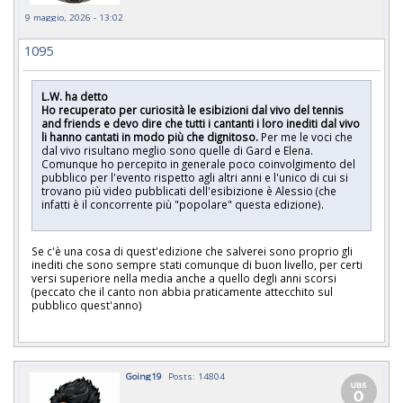
9 maggio, 2026 - 13:02
1095
L.W. ha detto
Ho recuperato per curiosità le esibizioni dal vivo del tennis
and friends e devo dire che tutti i cantanti i loro inediti dal vivo
li hanno cantati in modo più che dignitoso.
Per me le voci che
dal vivo risultano meglio sono quelle di Gard e Elena.
Comunque ho percepito in generale poco coinvolgimento del
pubblico per l'evento rispetto agli altri anni e l'unico di cui si
trovano più video pubblicati dell'esibizione è Alessio (che
infatti è il concorrente più "popolare" questa edizione).
Se c'è una cosa di quest'edizione che salverei sono proprio gli
inediti che sono sempre stati comunque di buon livello, per certi
versi superiore nella media anche a quello degli anni scorsi
(peccato che il canto non abbia praticamente attecchito sul
pubblico quest'anno)
Going19
Posts: 14804