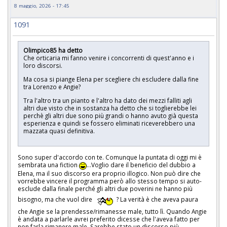
8 maggio, 2026 - 17:45
1091
Olimpico85 ha detto
Che orticaria mi fanno venire i concorrenti di quest'anno e i
loro discorsi.
Ma cosa si piange Elena per scegliere chi escludere dalla fine
tra Lorenzo e Angie?
Tra l'altro tra un pianto e l'altro ha dato dei mezzi falliti agli
altri due visto che in sostanza ha detto che si toglierebbe lei
perchè gli altri due sono più grandi o hanno avuto già questa
esperienza e quindi se fossero eliminati riceverebbero una
mazzata quasi definitiva.
Sono super d'accordo con te. Comunque la puntata di oggi mi è
sembrata una fiction
...Voglio dare il beneficio del dubbio a
Elena, ma il suo discorso era proprio illogico. Non può dire che
vorrebbe vincere il programma però allo stesso tempo si auto-
esclude dalla finale perché gli altri due poverini ne hanno più
bisogno, ma che vuol dire
? La verità è che aveva paura
che Angie se la prendesse/rimanesse male, tutto lì. Quando Angie
è andata a parlarle avrei preferito dicesse che l'aveva fatto per
non farla rimanere male. Sarebbe stato un discorso più