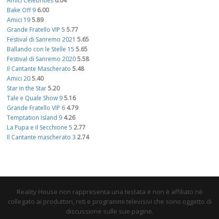
Amici Celebrities
6.04
Bake Off 9
6.00
Amici 19
5.89
Grande Fratello VIP 5
5.77
Festival di Sanremo 2021
5.65
Ballando con le Stelle 15
5.65
Festival di Sanremo 2020
5.58
Il Cantante Mascherato
5.48
Amici 20
5.40
Star in the Star
5.20
Tale e Quale Show 9
5.16
Grande Fratello VIP 6
4.79
Temptation Island 9
4.26
La Pupa e il Secchione 5
2.77
Il Cantante mascherato 3
2.74
Reality House non rappresenta una testata e non è affiliato né
collegato ai produttori, reti e programmi televisivi che sono oggetto di
discussione sulle sue pagine.