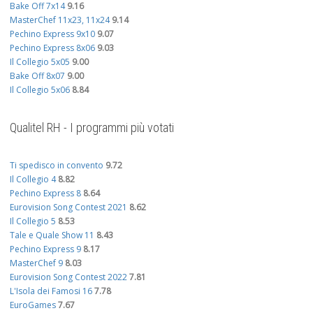
Bake Off 7x14
9.16
MasterChef 11x23, 11x24
9.14
Pechino Express 9x10
9.07
Pechino Express 8x06
9.03
Il Collegio 5x05
9.00
Bake Off 8x07
9.00
Il Collegio 5x06
8.84
Qualitel RH - I programmi più votati
Ti spedisco in convento
9.72
Il Collegio 4
8.82
Pechino Express 8
8.64
Eurovision Song Contest 2021
8.62
Il Collegio 5
8.53
Tale e Quale Show 11
8.43
Pechino Express 9
8.17
MasterChef 9
8.03
Eurovision Song Contest 2022
7.81
L'Isola dei Famosi 16
7.78
EuroGames
7.67