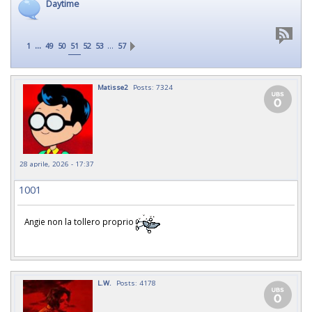
Daytime
...
…
1
49
50
51
52
53
57
Matisse2
Posts: 7324
28 aprile, 2026 - 17:37
1001
Angie non la tollero proprio
L.W.
Posts: 4178