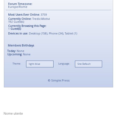
Forum Timezone:
Europe/Rome
Most Users Ever Online:
3759
Currently Online:
TrediciMotivi
192
Guest(s)
Currently Browsing this Page:
1
Guest(s)
Devices in use:
Desktop (158), Phone (34), Tablet (1)
Members Birthdays
Today:
None
Upcoming:
None
Theme:
Language:
©
Simple:Press
Nome utente