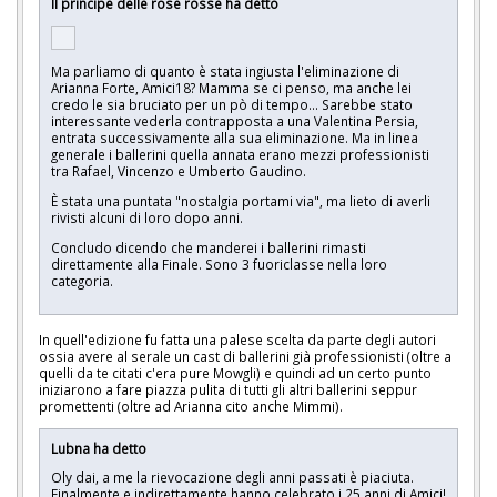
Il principe delle rose rosse ha detto
Ma parliamo di quanto è stata ingiusta l'eliminazione di
Arianna Forte, Amici18? Mamma se ci penso, ma anche lei
credo le sia bruciato per un pò di tempo... Sarebbe stato
interessante vederla contrapposta a una Valentina Persia,
entrata successivamente alla sua eliminazione. Ma in linea
generale i ballerini quella annata erano mezzi professionisti
tra Rafael, Vincenzo e Umberto Gaudino.
È stata una puntata "nostalgia portami via", ma lieto di averli
rivisti alcuni di loro dopo anni.
Concludo dicendo che manderei i ballerini rimasti
direttamente alla Finale. Sono 3 fuoriclasse nella loro
categoria.
In quell'edizione fu fatta una palese scelta da parte degli autori
ossia avere al serale un cast di ballerini già professionisti (oltre a
quelli da te citati c'era pure Mowgli) e quindi ad un certo punto
iniziarono a fare piazza pulita di tutti gli altri ballerini seppur
promettenti (oltre ad Arianna cito anche Mimmi).
Lubna ha detto
Oly dai, a me la rievocazione degli anni passati è piaciuta.
Finalmente e indirettamente hanno celebrato i 25 anni di Amici!