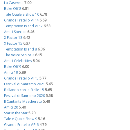
La Caserma
7.00
Bake Off 8
6.81
Tale Quale e Show 10
6.78
Grande Fratello VIP 4
6.69
Temptation Island VIP 2
6.53
Amici Speciali
6.46
X Factor 13
6.42
X Factor 15
6.37
Temptation Island 8
6.36
The Voice Senior 2
6.15
Amici Celebrities
6.04
Bake Off 9
6.00
Amici 19
5.89
Grande Fratello VIP 5
5.77
Festival di Sanremo 2021
5.65
Ballando con le Stelle 15
5.65
Festival di Sanremo 2020
5.58
Il Cantante Mascherato
5.48
Amici 20
5.40
Star in the Star
5.20
Tale e Quale Show 9
5.16
Grande Fratello VIP 6
4.79