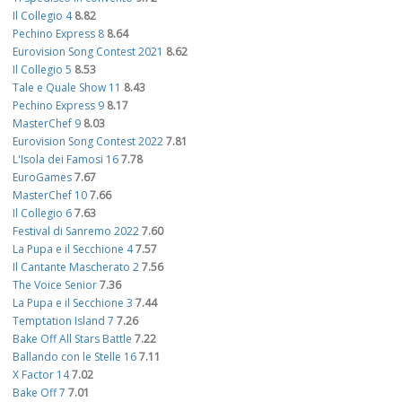
Il Collegio 4
8.82
Pechino Express 8
8.64
Eurovision Song Contest 2021
8.62
Il Collegio 5
8.53
Tale e Quale Show 11
8.43
Pechino Express 9
8.17
MasterChef 9
8.03
Eurovision Song Contest 2022
7.81
L'Isola dei Famosi 16
7.78
EuroGames
7.67
MasterChef 10
7.66
Il Collegio 6
7.63
Festival di Sanremo 2022
7.60
La Pupa e il Secchione 4
7.57
Il Cantante Mascherato 2
7.56
The Voice Senior
7.36
La Pupa e il Secchione 3
7.44
Temptation Island 7
7.26
Bake Off All Stars Battle
7.22
Ballando con le Stelle 16
7.11
X Factor 14
7.02
Bake Off 7
7.01