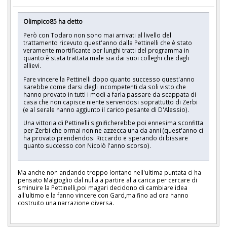
Olimpico85 ha detto
Però con Todaro non sono mai arrivati al livello del
trattamento ricevuto quest'anno dalla Pettinelli che è stato
veramente mortificante per lunghi tratti del programma in
quanto è stata trattata male sia dai suoi colleghi che dagli
allievi.
Fare vincere la Pettinelli dopo quanto successo quest'anno
sarebbe come darsi degli incompetenti da soli visto che
hanno provato in tutti i modi a farla passare da scappata di
casa che non capisce niente servendosi soprattutto di Zerbi
(e al serale hanno aggiunto il carico pesante di D'Alessio).
Una vittoria di Pettinelli significherebbe poi ennesima sconfitta
per Zerbi che ormai non ne azzecca una da anni (quest'anno ci
ha provato prendendosi Riccardo e sperando di bissare
quanto successo con Nicolò l'anno scorso).
Ma anche non andando troppo lontano nell'ultima puntata ci ha
pensato Malgioglio dal nulla a partire alla carica per cercare di
sminuire la Pettinelli,poi magari decidono di cambiare idea
all'ultimo e la fanno vincere con Gard,ma fino ad ora hanno
costruito una narrazione diversa.