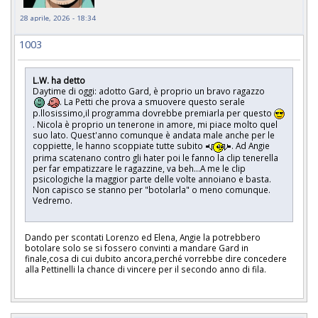
28 aprile, 2026 - 18:34
1003
L.W. ha detto
Daytime di oggi: adotto Gard, è proprio un bravo ragazzo
. La Petti che prova a smuovere questo serale
p.llosissimo,il programma dovrebbe premiarla per questo
. Nicola è proprio un tenerone in amore, mi piace molto quel
suo lato. Quest'anno comunque è andata male anche per le
coppiette, le hanno scoppiate tutte subito
. Ad Angie
prima scatenano contro gli hater poi le fanno la clip tenerella
per far empatizzare le ragazzine, va beh...A me le clip
psicologiche la maggior parte delle volte annoiano e basta.
Non capisco se stanno per "botolarla" o meno comunque.
Vedremo.
Dando per scontati Lorenzo ed Elena, Angie la potrebbero
botolare solo se si fossero convinti a mandare Gard in
finale,cosa di cui dubito ancora,perché vorrebbe dire concedere
alla Pettinelli la chance di vincere per il secondo anno di fila.