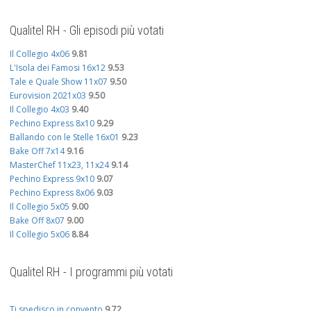
Qualitel RH - Gli episodi più votati
Il Collegio 4x06
9.81
L'Isola dei Famosi 16x12
9.53
Tale e Quale Show 11x07
9.50
Eurovision 2021x03
9.50
Il Collegio 4x03
9.40
Pechino Express 8x10
9.29
Ballando con le Stelle 16x01
9.23
Bake Off 7x14
9.16
MasterChef 11x23, 11x24
9.14
Pechino Express 9x10
9.07
Pechino Express 8x06
9.03
Il Collegio 5x05
9.00
Bake Off 8x07
9.00
Il Collegio 5x06
8.84
Qualitel RH - I programmi più votati
Ti spedisco in convento
9.72