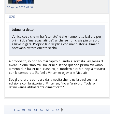
30 aprile, 2026 - 8:46
1020
Lubna ha detto
L’unica cosa che mi ha "stonato" è che hanno fatto ballare per
primi i due “maracas latinos”, anche se non ci sia più un solo
allievo in gara. Proprio la disciplina con meno storia. Almeno
potevano evitare questa scelta.
A proposito, io non ho mai capito quando è scattata l'esigenza di
avere un dualismo tra i ballerini di latino quando prima avevamo
almeno due ballerini di classico, di modern o di hip-hop a sfidarsi
con le comparate (Rafael e Vincenzo o Javier e Nicolai).
Sbaglio o, a prescindere dalla novità che fu nella tredicesima
edizione con la vittoria di Vincenzo, fino all'arrivo di Todaro il
latino venne abbastanza dimenticato?
...
…
1
49
50
51
52
53
57