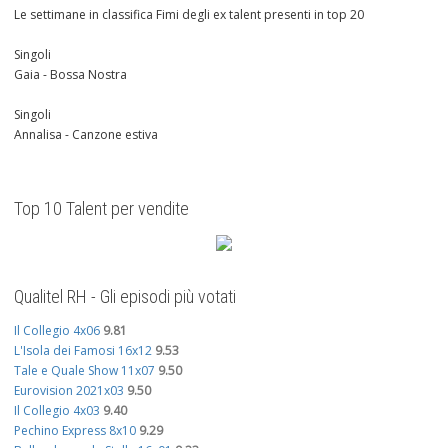
Le settimane in classifica Fimi degli ex talent presenti in top 20
Singoli
Gaia - Bossa Nostra
Singoli
Annalisa - Canzone estiva
Top 10 Talent per vendite
Qualitel RH - Gli episodi più votati
Il Collegio 4x06
9.81
L'Isola dei Famosi 16x12
9.53
Tale e Quale Show 11x07
9.50
Eurovision 2021x03
9.50
Il Collegio 4x03
9.40
Pechino Express 8x10
9.29