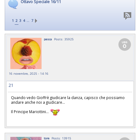
Ottavo Speciale 16/11
…
1
2
3
4
7
pesca
Posts: 35925
16 novembre, 2025 - 14:16
21
Quando vedo Gioffrè giudicare la danza, capisco che possiamo
andare anche noi a giudicare...
Il Principe Mariottini...
tore
Posts: 13915