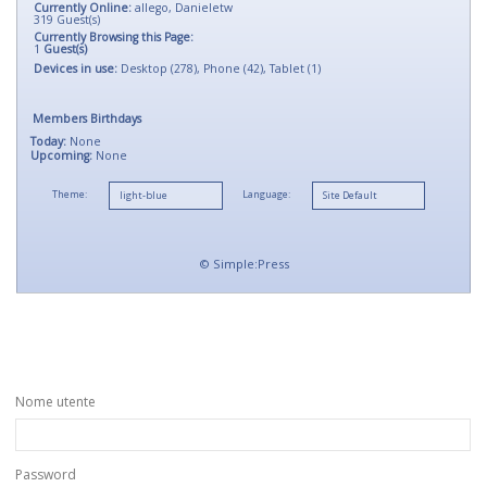
Currently Online:
allego
,
Danieletw
319
Guest(s)
Currently Browsing this Page:
1
Guest(s)
Devices in use:
Desktop (278), Phone (42), Tablet (1)
Members Birthdays
Today:
None
Upcoming:
None
Theme:
Language:
©
Simple:Press
Nome utente
Password