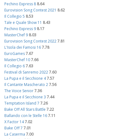
Pechino Express 8
8.64
Eurovision Song Contest 2021
8.62
Il Collegio 5
8.53
Tale e Quale Show 11
8.43
Pechino Express 9
8.17
MasterChef 9
8.03
Eurovision Song Contest 2022
7.81
L'Isola dei Famosi 16
7.78
EuroGames
7.67
MasterChef 10
7.66
Il Collegio 6
7.63
Festival di Sanremo 2022
7.60
La Pupa e il Secchione 4
7.57
Il Cantante Mascherato 2
7.56
The Voice Senior
7.36
La Pupa e il Secchione 3
7.44
Temptation Island 7
7.26
Bake Off All Stars Battle
7.22
Ballando con le Stelle 16
7.11
X Factor 14
7.02
Bake Off 7
7.01
La Caserma
7.00