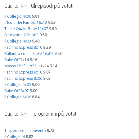
Qualitel RH - Gli episodi più votati
Il Collegio 4x06
9.81
L'Isola dei Famosi 16x12
9.53
Tale e Quale Show 11x07
9.50
Eurovision 2021x03
9.50
Il Collegio 4x03
9.40
Pechino Express 8x10
9.29
Ballando con le Stelle 16x01
9.23
Bake Off 7x14
9.16
MasterChef 11x23, 11x24
9.14
Pechino Express 9x10
9.07
Pechino Express 8x06
9.03
Il Collegio 5x05
9.00
Bake Off 8x07
9.00
Il Collegio 5x06
8.84
Qualitel RH - I programmi più votati
Ti spedisco in convento
9.72
Il Collegio 4
8.82