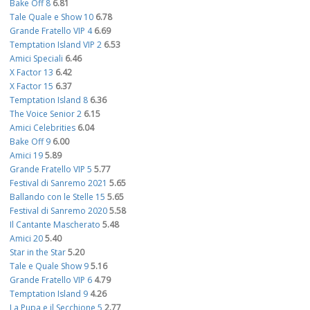
Bake Off 8
6.81
Tale Quale e Show 10
6.78
Grande Fratello VIP 4
6.69
Temptation Island VIP 2
6.53
Amici Speciali
6.46
X Factor 13
6.42
X Factor 15
6.37
Temptation Island 8
6.36
The Voice Senior 2
6.15
Amici Celebrities
6.04
Bake Off 9
6.00
Amici 19
5.89
Grande Fratello VIP 5
5.77
Festival di Sanremo 2021
5.65
Ballando con le Stelle 15
5.65
Festival di Sanremo 2020
5.58
Il Cantante Mascherato
5.48
Amici 20
5.40
Star in the Star
5.20
Tale e Quale Show 9
5.16
Grande Fratello VIP 6
4.79
Temptation Island 9
4.26
La Pupa e il Secchione 5
2.77