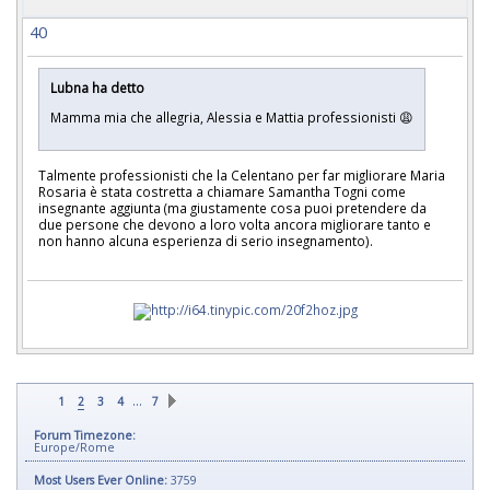
40
Lubna ha detto
Mamma mia che allegria, Alessia e Mattia professionisti 😩
Talmente professionisti che la Celentano per far migliorare Maria
Rosaria è stata costretta a chiamare Samantha Togni come
insegnante aggiunta (ma giustamente cosa puoi pretendere da
due persone che devono a loro volta ancora migliorare tanto e
non hanno alcuna esperienza di serio insegnamento).
…
1
2
3
4
7
Forum Timezone:
Europe/Rome
Most Users Ever Online:
3759