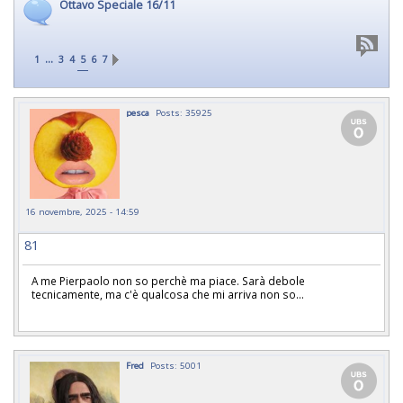
Ottavo Speciale 16/11
...
1
3
4
5
6
7
pesca
Posts: 35925
16 novembre, 2025 - 14:59
81
A me Pierpaolo non so perchè ma piace. Sarà debole
tecnicamente, ma c'è qualcosa che mi arriva non so...
Fred
Posts: 5001