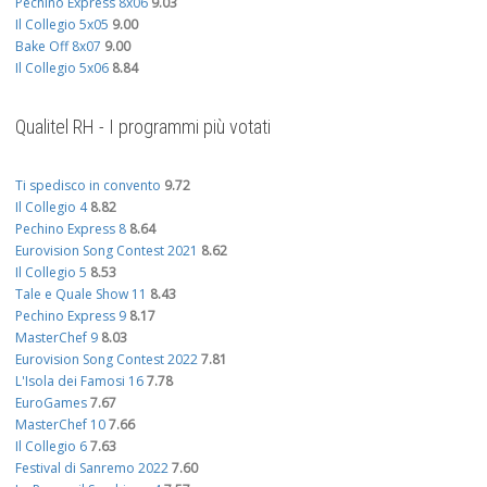
Pechino Express 8x06
9.03
Il Collegio 5x05
9.00
Bake Off 8x07
9.00
Il Collegio 5x06
8.84
Qualitel RH - I programmi più votati
Ti spedisco in convento
9.72
Il Collegio 4
8.82
Pechino Express 8
8.64
Eurovision Song Contest 2021
8.62
Il Collegio 5
8.53
Tale e Quale Show 11
8.43
Pechino Express 9
8.17
MasterChef 9
8.03
Eurovision Song Contest 2022
7.81
L'Isola dei Famosi 16
7.78
EuroGames
7.67
MasterChef 10
7.66
Il Collegio 6
7.63
Festival di Sanremo 2022
7.60