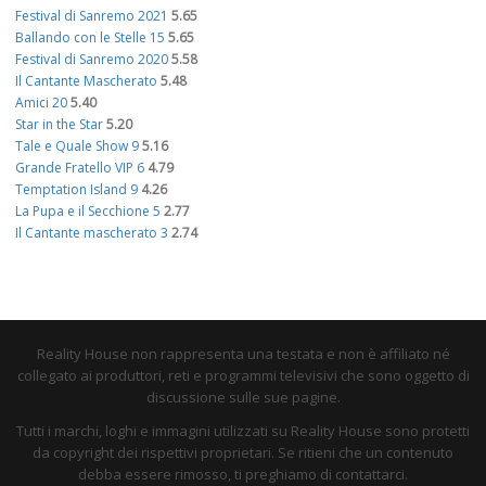
Festival di Sanremo 2021
5.65
Ballando con le Stelle 15
5.65
Festival di Sanremo 2020
5.58
Il Cantante Mascherato
5.48
Amici 20
5.40
Star in the Star
5.20
Tale e Quale Show 9
5.16
Grande Fratello VIP 6
4.79
Temptation Island 9
4.26
La Pupa e il Secchione 5
2.77
Il Cantante mascherato 3
2.74
Reality House non rappresenta una testata e non è affiliato né
collegato ai produttori, reti e programmi televisivi che sono oggetto di
discussione sulle sue pagine.
Tutti i marchi, loghi e immagini utilizzati su Reality House sono protetti
da copyright dei rispettivi proprietari. Se ritieni che un contenuto
debba essere rimosso, ti preghiamo di contattarci.