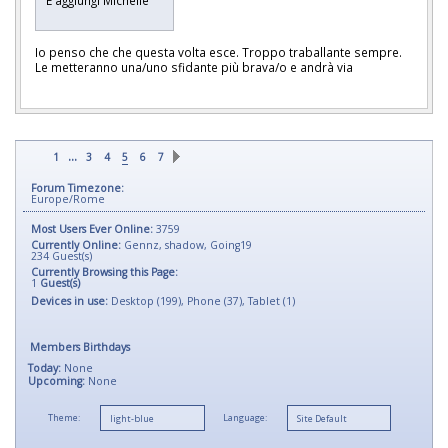
Io penso che che questa volta esce. Troppo traballante sempre.
Le metteranno una/uno sfidante più brava/o e andrà via
...
1
3
4
5
6
7
Forum Timezone:
Europe/Rome
Most Users Ever Online:
3759
Currently Online:
Gennz
,
shadow
,
Going19
234
Guest(s)
Currently Browsing this Page:
1
Guest(s)
Devices in use:
Desktop (199), Phone (37), Tablet (1)
Members Birthdays
Today:
None
Upcoming:
None
Theme:
Language: