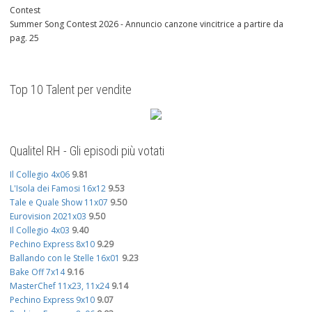
Contest
Summer Song Contest 2026 - Annuncio canzone vincitrice a partire da
pag. 25
Top 10 Talent per vendite
Qualitel RH - Gli episodi più votati
Il Collegio 4x06
9.81
L'Isola dei Famosi 16x12
9.53
Tale e Quale Show 11x07
9.50
Eurovision 2021x03
9.50
Il Collegio 4x03
9.40
Pechino Express 8x10
9.29
Ballando con le Stelle 16x01
9.23
Bake Off 7x14
9.16
MasterChef 11x23, 11x24
9.14
Pechino Express 9x10
9.07