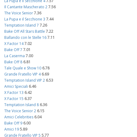
La Pupa e il Secchione 4
7.57
Il Cantante Mascherato 2
7.56
The Voice Senior
7.36
La Pupa e il Secchione 3
7.44
Temptation Island 7
7.26
Bake Off All Stars Battle
7.22
Ballando con le Stelle 16
7.11
X Factor 14
7.02
Bake Off 7
7.01
La Caserma
7.00
Bake Off 8
6.81
Tale Quale e Show 10
6.78
Grande Fratello VIP 4
6.69
Temptation Island VIP 2
6.53
Amici Speciali
6.46
X Factor 13
6.42
X Factor 15
6.37
Temptation Island 8
6.36
The Voice Senior 2
6.15
Amici Celebrities
6.04
Bake Off 9
6.00
Amici 19
5.89
Grande Fratello VIP 5
5.77