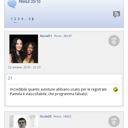
FINALE 23/10
…
1
2
3
4
5
KassaD1
Posts: 28247
23 ottobre, 2019 - 22:23
21
Incredibile quanto autotune abbiano usato per le registrate
Pamela è inascoltabile, che programma falsato!
Giulio23
Posts: 19002