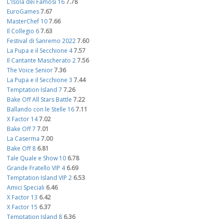
L'Isola dei Famosi 16
7.78
EuroGames
7.67
MasterChef 10
7.66
Il Collegio 6
7.63
Festival di Sanremo 2022
7.60
La Pupa e il Secchione 4
7.57
Il Cantante Mascherato 2
7.56
The Voice Senior
7.36
La Pupa e il Secchione 3
7.44
Temptation Island 7
7.26
Bake Off All Stars Battle
7.22
Ballando con le Stelle 16
7.11
X Factor 14
7.02
Bake Off 7
7.01
La Caserma
7.00
Bake Off 8
6.81
Tale Quale e Show 10
6.78
Grande Fratello VIP 4
6.69
Temptation Island VIP 2
6.53
Amici Speciali
6.46
X Factor 13
6.42
X Factor 15
6.37
Temptation Island 8
6.36