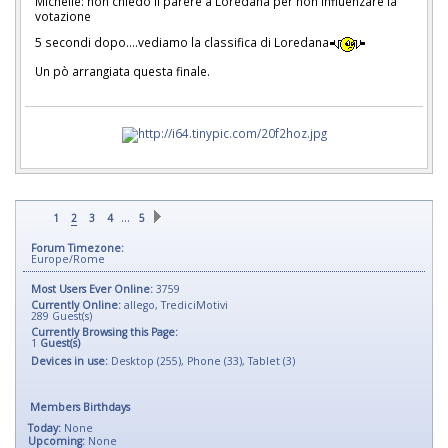
Michelle: non chiedo il parere a Loredana per non influenzare la
votazione
5 secondi dopo....vediamo la classifica di Loredana
Un pò arrangiata questa finale.
…
1
2
3
4
5
Forum Timezone:
Europe/Rome
Most Users Ever Online:
3759
Currently Online:
allego
,
TrediciMotivi
289
Guest(s)
Currently Browsing this Page:
1
Guest(s)
Devices in use:
Desktop (255), Phone (33), Tablet (3)
Members Birthdays
Today:
None
Upcoming:
None