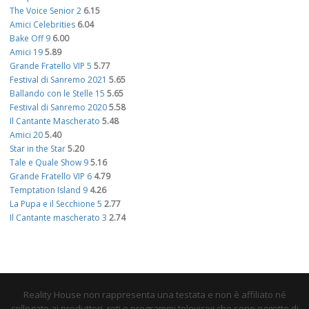
The Voice Senior 2
6.15
Amici Celebrities
6.04
Bake Off 9
6.00
Amici 19
5.89
Grande Fratello VIP 5
5.77
Festival di Sanremo 2021
5.65
Ballando con le Stelle 15
5.65
Festival di Sanremo 2020
5.58
Il Cantante Mascherato
5.48
Amici 20
5.40
Star in the Star
5.20
Tale e Quale Show 9
5.16
Grande Fratello VIP 6
4.79
Temptation Island 9
4.26
La Pupa e il Secchione 5
2.77
Il Cantante mascherato 3
2.74
Reality House non rappresenta una testata e non è affiliato né
collegato ai produttori, reti e programmi televisivi che sono oggetto di