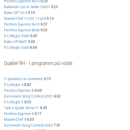
Pechino Express 8x10
9.29
Ballando con le Stelle 16x01
9.23
Bake Off 7x14
9.16
MasterChef 11x23, 11x24
9.14
Pechino Express 9x10
9.07
Pechino Express 8x06
9.03
Il Collegio 5x05
9.00
Bake Off 8x07
9.00
Il Collegio 5x06
8.84
Qualitel RH - I programmi più votati
Ti spedisco in convento
9.72
Il Collegio 4
8.82
Pechino Express 8
8.64
Eurovision Song Contest 2021
8.62
Il Collegio 5
8.53
Tale e Quale Show 11
8.43
Pechino Express 9
8.17
MasterChef 9
8.03
Eurovision Song Contest 2022
7.81