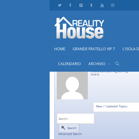
HOME
GRANDE FRATELLO VIP 7
L'ISOLA 
CALENDARIO
ARCHIVIO
Please consider registering
Guest
New / Updated Topics
Search
Advanced Search