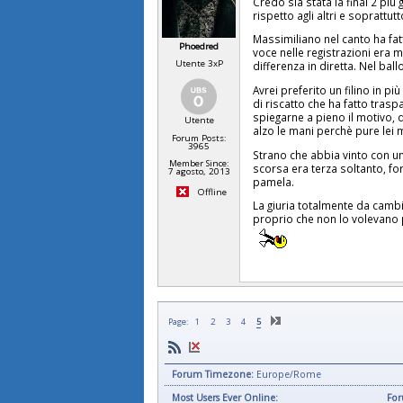
Credo sia stata la final 2 pi
rispetto agli altri e soprattut
Massimiliano nel canto ha fa
Phoedred
voce nelle registrazioni era 
Utente 3xP
differenza in diretta. Nel bal
Avrei preferito un filino in pi
di riscatto che ha fatto trasp
spiegarne a pieno il motivo, 
Utente
alzo le mani perchè pure lei 
Forum Posts:
3965
Strano che abbia vinto con uno
Member Since:
scorsa era terza soltanto, fors
7 agosto, 2013
pamela.
Offline
La giuria totalmente da camb
proprio che non lo volevano p
Page:
1
2
3
4
5
Forum Timezone:
Europe/Rome
Most Users Ever Online:
For