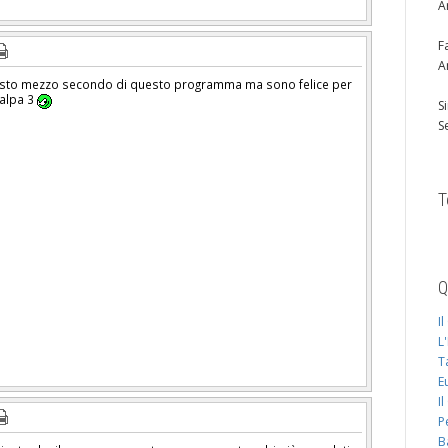
A
F
A
visto mezzo secondo di questo programma ma sono felice per
Talpa 3
S
S
T
Q
I
L
T
E
I
P
B