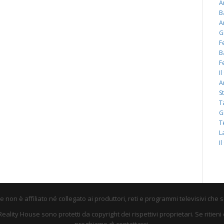
A
B
A
G
F
B
F
I
A
S
T
G
T
L
I
non è affiliato né collegato ai produttori, reti e programmi televisivi che 
su Reality House sono protetti da copyright dei rispettivi proprietari. Se riti