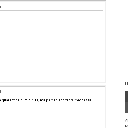
U
a quarantina di minuti fa, ma percepisco tanta freddezza.
A
M