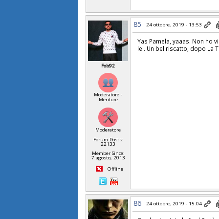
85
24 ottobre, 2019 - 13:53
Yas Pamela, yaaas. Non ho 
lei. Un bel riscatto, dopo La 
Fob92
Moderatore -
Mentore
Moderatore
Forum Posts:
22133
Member Since:
7 agosto, 2013
Offline
86
24 ottobre, 2019 - 15:04