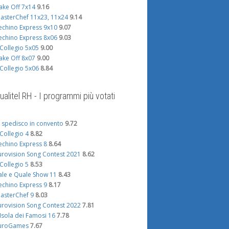
ake Off 7x14
9.16
asterChef 11x23, 11x24
9.14
echino Express 9x10
9.07
echino Express 8x06
9.03
l Collegio 5x05
9.00
ake Off 8x07
9.00
l Collegio 5x06
8.84
ualitel RH - I programmi più votati
i spedisco in convento
9.72
l Collegio 4
8.82
echino Express 8
8.64
urovision Song Contest 2021
8.62
l Collegio 5
8.53
ale e Quale Show 11
8.43
echino Express 9
8.17
asterChef 9
8.03
urovision Song Contest 2022
7.81
'Isola dei Famosi 16
7.78
uroGames
7.67