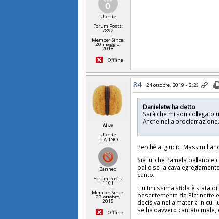
Utente
Forum Posts:
7892
Member Since:
20 maggio,
2018
Offline
84
24 ottobre, 2019 - 2:25
Danieletw ha detto
Sarà che mi son collegato u
Anche nella proclamazion
Alive
Utente
PLATINO
Perché ai giudici Massimiliano
Sia lui che Pamela ballano e
ballo se la cava egregiamente
Banned
canto.
Forum Posts:
1101
L'ultimissima sfida è stata d
Member Since:
pesantemente da Platinette e d
23 ottobre,
2015
decisiva nella materia in cui
se ha davvero cantato male, 
Offline