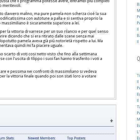
ù giusta che il programma potesse avere, entrambi più completi
B
to meritevoli.
M
tto davvero malino, ma pure pamela non scherza cioè la sua
P
modificatissima con autotune a palla e si sentiva proprio la
P
lo massimiliano è sicuramente superiore a lei.
I
ù per la vittoria di varrese per un suo rilancio e per quel senso
B
arire dicendo che si era ritirato dalle scene senza mai
dopotutto pamela aveva già più notorietà rispetto a lui. Ma
I
meritava quindi mi fa piacere uguale.
 scarto di voti cosi netto visto che fino alla settimana
Q
e con l'uscita di filippo i suoi fan hanno trasferito i voti a
iare e pessima nei confronti di massimiliano si vedeva
T
er la vittoria finale quando poi son stati loro a votare
I
P
E
I
T
P
M
E
L
E
um Stats:
Newest Members:
Top Posters: