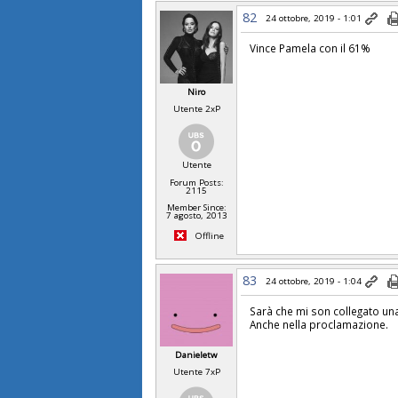
82
24 ottobre, 2019 - 1:01
Vince Pamela con il 61%
Niro
Utente 2xP
Utente
Forum Posts:
2115
Member Since:
7 agosto, 2013
Offline
83
24 ottobre, 2019 - 1:04
Sarà che mi son collegato un
Anche nella proclamazione.
Danieletw
Utente 7xP