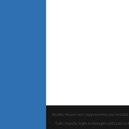
Reality House non rappresenta una testata e 
Tutti i marchi, loghi e immagini utilizzati 