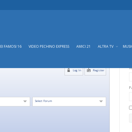
DEI FAMOSI 16
VIDEO PECHINO EXPRESS
AMICI 21
ALTRA TV
MUS
N
Log In
Register
P
Select Forum