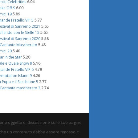
mici Celebrities
6.04
ake Off 9
6.00
mici 19
5.89
rande Fratello VIP 5
5.77
estival di Sanremo 2021
5.65
allando con le Stelle 15
5.65
estival di Sanremo 2020
5.58
l Cantante Mascherato
5.48
mici 20
5.40
tar in the Star
5.20
ale e Quale Show 9
5.16
rande Fratello VIP 6
4.79
emptation Island 9
4.26
a Pupa e il Secchione 5
2.77
l Cantante mascherato 3
2.74
sono oggetto di discussione sulle sue pagine.
eni che un contenuto debba essere rimosso, ti