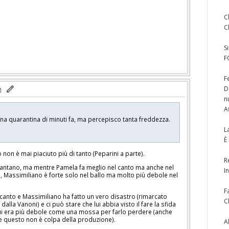
C
C
S
F
F
D
n
A
na quarantina di minuti fa, ma percepisco tanta freddezza.
e.
L
È
 non è mai piaciuto più di tanto (Peparini a parte).
R
 cantano, ma mentre Pamela fa meglio nel canto ma anche nel
I
, Massimiliano è forte solo nel ballo ma molto più debole nel
F
i canto e Massimiliano ha fatto un vero disastro (rimarcato
C
alla Vanoni) e ci può stare che lui abbia visto il fare la sfida
 lui era più debole come una mossa per farlo perdere (anche
e questo non è colpa della produzione).
A