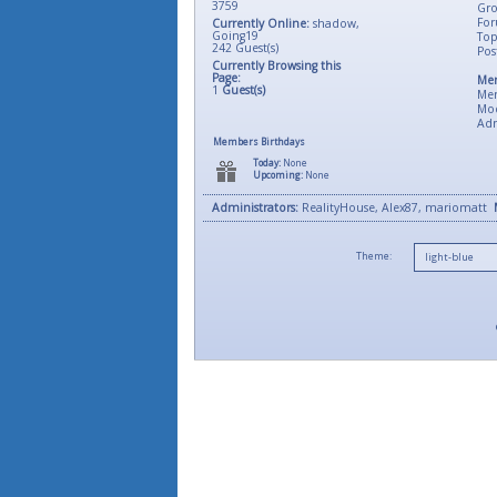
3759
Gro
For
Currently Online:
shadow
,
Going19
Top
242
Guest(s)
Pos
Currently Browsing this
Page:
Mem
1
Guest(s)
Me
Mod
Adm
Members Birthdays
Today:
None
Upcoming:
None
Administrators:
RealityHouse, Alex87, mariomatt
Theme: