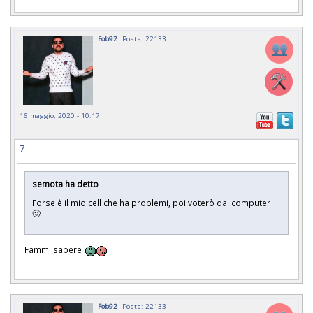
Fob92
Posts: 22133
16 maggio, 2020 - 10:17
7
semota ha detto
Forse è il mio cell che ha problemi, poi voterò dal computer
🙂
Fammi sapere
Fob92
Posts: 22133