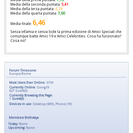
Media della seconda puntata:
5,41
Media della terza puntata:
6,29
Media della quarta puntata:
7,00
6,46
Media finale:
Senza infamia e senza lode la prima edizione di Amici Speciali che
comunque batte Amici 19 e Amici Celebrities. Cosa ha funzionato?
Cosa no?
Forum Timezone:
Europe/Rome
Most Users Ever Online:
3759
Currently Online:
Going19
627
Guest(s)
Currently Browsing this Page:
1
Guest(s)
Devices in use:
Desktop (609), Phone (19)
Members Birthdays
Today:
None
Upcoming:
None