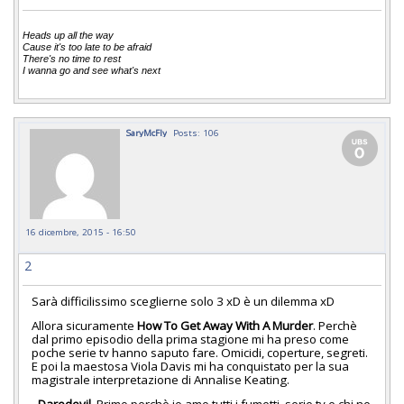
Heads up all the way
Cause it's too late to be afraid
There's no time to rest
I wanna go and see what's next
SaryMcFly
Posts: 106
16 dicembre, 2015 - 16:50
2
Sarà difficilissimo sceglierne solo 3 xD è un dilemma xD
Allora sicuramente
How To Get Away With A Murder
. Perchè
dal primo episodio della prima stagione mi ha preso come
poche serie tv hanno saputo fare. Omicidi, coperture, segreti.
E poi la maestosa Viola Davis mi ha conquistato per la sua
magistrale interpretazione di Annalise Keating.
-
Daredevil
. Primo perchè io amo tutti i fumetti, serie tv e chi ne