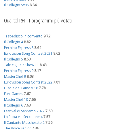
Il Collegio 5x06
8.84
Qualitel RH - I programmi più votati
Ti spedisco in convento
9.72
Il Collegio 4
8.82
Pechino Express 8
8.64
Eurovision Song Contest 2021
8.62
Il Collegio 5
8.53
Tale e Quale Show 11
8.43
Pechino Express 9
8.17
MasterChef 9
8.03
Eurovision Song Contest 2022
7.81
L'Isola dei Famosi 16
7.78
EuroGames
7.67
MasterChef 10
7.66
Il Collegio 6
7.63
Festival di Sanremo 2022
7.60
La Pupa e il Secchione 4
7.57
Il Cantante Mascherato 2
7.56
The Voice Senior
7.36