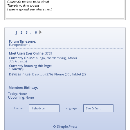
Cause it's too late to be afraid
There's no time to rest
I wanna go and see what's next
…
1
2
3
6
Forum Timezone:
Europe/Rome
Most Users Ever Online:
3759
Currently Online:
allego
,
thatdamngigi
,
Manu
305
Guest(s)
Currently Browsing this Page:
1
Guest(s)
Devices in use:
Desktop (276), Phone (30), Tablet (2)
Members Birthdays
Today:
None
Upcoming:
None
Theme:
Language:
©
Simple:Press