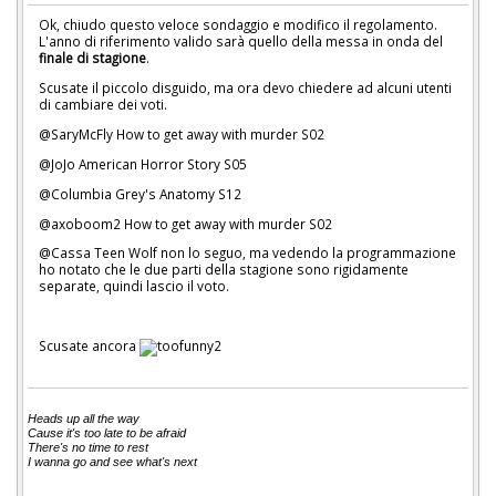
Ok, chiudo questo veloce sondaggio e modifico il regolamento.
L'anno di riferimento valido sarà quello della messa in onda del
finale di stagione
.
Scusate il piccolo disguido, ma ora devo chiedere ad alcuni utenti
di cambiare dei voti.
@SaryMcFly How to get away with murder S02
@JoJo American Horror Story S05
@Columbia Grey's Anatomy S12
@axoboom2 How to get away with murder S02
@Cassa Teen Wolf non lo seguo, ma vedendo la programmazione
ho notato che le due parti della stagione sono rigidamente
separate, quindi lascio il voto.
Scusate ancora
Heads up all the way
Cause it's too late to be afraid
There's no time to rest
I wanna go and see what's next