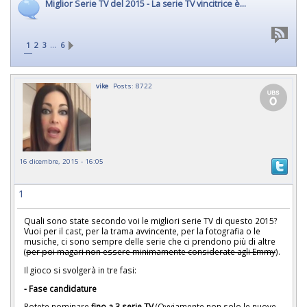
Miglior Serie TV del 2015 - La serie TV vincitrice è...
…
1
2
3
6
vike
Posts: 8722
16 dicembre, 2015 - 16:05
1
Quali sono state secondo voi le migliori serie TV di questo 2015?
Vuoi per il cast, per la trama avvincente, per la fotografia o le
musiche, ci sono sempre delle serie che ci prendono più di altre
(
per poi magari non essere minimamente considerate agli Emmy
).
Il gioco si svolgerà in tre fasi:
- Fase candidature
Potete nominare
fino a 3 serie TV
(Ovviamente non solo le nuove