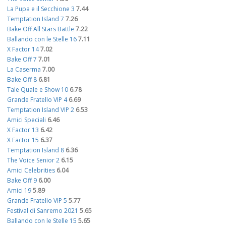
La Pupa e il Secchione 3
7.44
Temptation Island 7
7.26
Bake Off All Stars Battle
7.22
Ballando con le Stelle 16
7.11
X Factor 14
7.02
Bake Off 7
7.01
La Caserma
7.00
Bake Off 8
6.81
Tale Quale e Show 10
6.78
Grande Fratello VIP 4
6.69
Temptation Island VIP 2
6.53
Amici Speciali
6.46
X Factor 13
6.42
X Factor 15
6.37
Temptation Island 8
6.36
The Voice Senior 2
6.15
Amici Celebrities
6.04
Bake Off 9
6.00
Amici 19
5.89
Grande Fratello VIP 5
5.77
Festival di Sanremo 2021
5.65
Ballando con le Stelle 15
5.65