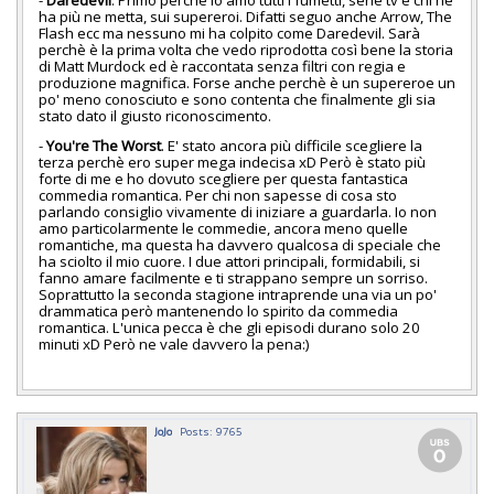
ha più ne metta, sui supereroi. Difatti seguo anche Arrow, The
Flash ecc ma nessuno mi ha colpito come Daredevil. Sarà
perchè è la prima volta che vedo riprodotta così bene la storia
di Matt Murdock ed è raccontata senza filtri con regia e
produzione magnifica. Forse anche perchè è un supereroe un
po' meno conosciuto e sono contenta che finalmente gli sia
stato dato il giusto riconoscimento.
-
You're The Worst
. E' stato ancora più difficile scegliere la
terza perchè ero super mega indecisa xD Però è stato più
forte di me e ho dovuto scegliere per questa fantastica
commedia romantica. Per chi non sapesse di cosa sto
parlando consiglio vivamente di iniziare a guardarla. Io non
amo particolarmente le commedie, ancora meno quelle
romantiche, ma questa ha davvero qualcosa di speciale che
ha sciolto il mio cuore. I due attori principali, formidabili, si
fanno amare facilmente e ti strappano sempre un sorriso.
Soprattutto la seconda stagione intraprende una via un po'
drammatica però mantenendo lo spirito da commedia
romantica. L'unica pecca è che gli episodi durano solo 20
minuti xD Però ne vale davvero la pena:)
JoJo
Posts: 9765