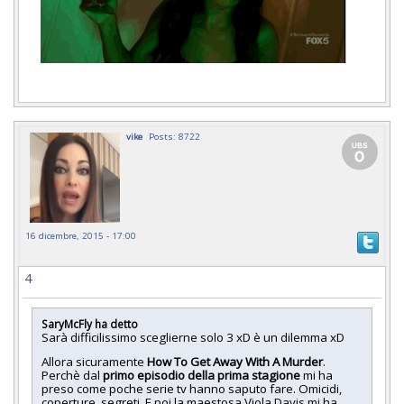
vike
Posts: 8722
16 dicembre, 2015 - 17:00
4
SaryMcFly ha detto
Sarà difficilissimo sceglierne solo 3 xD è un dilemma xD
Allora sicuramente
How To Get Away With A Murder
.
Perchè dal
primo episodio della prima stagione
mi ha
preso come poche serie tv hanno saputo fare. Omicidi,
coperture, segreti. E poi la maestosa Viola Davis mi ha