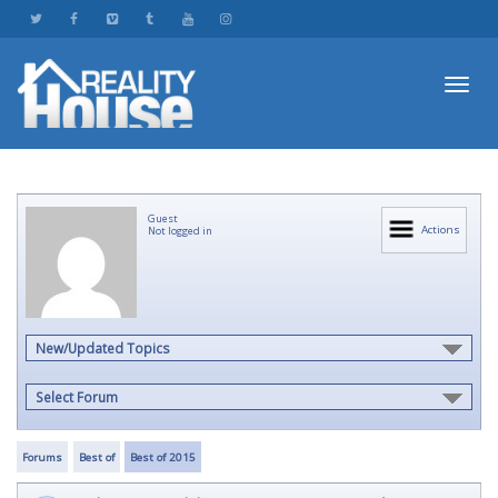
Toggl
Guest
navig
Actions
Not logged in
New/Updated Topics
Select Forum
Forums
Best of
Best of 2015