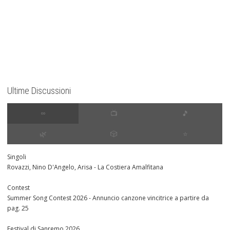
Ultime Discussioni
∞
📺
🎵
🌿
🎲
⭐️
Singoli
Rovazzi, Nino D'Angelo, Arisa - La Costiera Amalfitana
Contest
Summer Song Contest 2026 - Annuncio canzone vincitrice a partire da
pag. 25
Festival di Sanremo 2026