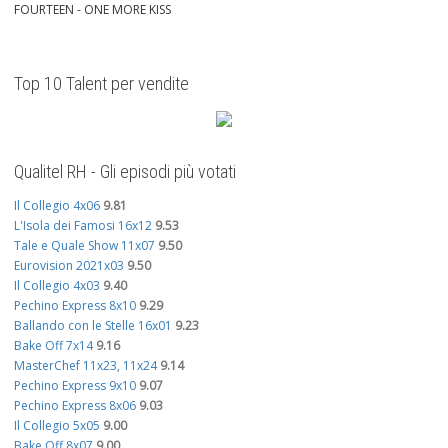
FOURTEEN - ONE MORE KISS
Top 10 Talent per vendite
Qualitel RH - Gli episodi più votati
Il Collegio 4x06
9.81
L'Isola dei Famosi 16x12
9.53
Tale e Quale Show 11x07
9.50
Eurovision 2021x03
9.50
Il Collegio 4x03
9.40
Pechino Express 8x10
9.29
Ballando con le Stelle 16x01
9.23
Bake Off 7x14
9.16
MasterChef 11x23, 11x24
9.14
Pechino Express 9x10
9.07
Pechino Express 8x06
9.03
Il Collegio 5x05
9.00
Bake Off 8x07
9.00