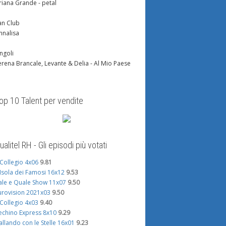
riana Grande - petal
an Club
nnalisa
ingoli
erena Brancale, Levante & Delia - Al Mio Paese
op 10 Talent per vendite
ualitel RH - Gli episodi più votati
l Collegio 4x06
9.81
'Isola dei Famosi 16x12
9.53
ale e Quale Show 11x07
9.50
urovision 2021x03
9.50
l Collegio 4x03
9.40
echino Express 8x10
9.29
allando con le Stelle 16x01
9.23