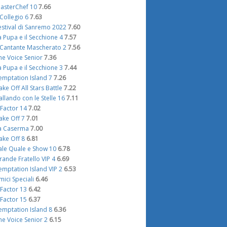
asterChef 10
7.66
l Collegio 6
7.63
estival di Sanremo 2022
7.60
a Pupa e il Secchione 4
7.57
l Cantante Mascherato 2
7.56
he Voice Senior
7.36
a Pupa e il Secchione 3
7.44
emptation Island 7
7.26
ake Off All Stars Battle
7.22
allando con le Stelle 16
7.11
 Factor 14
7.02
ake Off 7
7.01
a Caserma
7.00
ake Off 8
6.81
ale Quale e Show 10
6.78
rande Fratello VIP 4
6.69
emptation Island VIP 2
6.53
mici Speciali
6.46
 Factor 13
6.42
 Factor 15
6.37
emptation Island 8
6.36
he Voice Senior 2
6.15