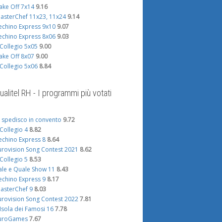
ake Off 7x14
9.16
asterChef 11x23, 11x24
9.14
echino Express 9x10
9.07
echino Express 8x06
9.03
l Collegio 5x05
9.00
ake Off 8x07
9.00
l Collegio 5x06
8.84
ualitel RH - I programmi più votati
i spedisco in convento
9.72
l Collegio 4
8.82
echino Express 8
8.64
urovision Song Contest 2021
8.62
l Collegio 5
8.53
ale e Quale Show 11
8.43
echino Express 9
8.17
asterChef 9
8.03
urovision Song Contest 2022
7.81
'Isola dei Famosi 16
7.78
uroGames
7.67