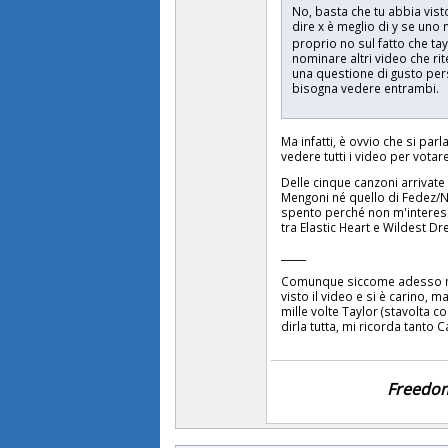
No, basta che tu abbia visto
dire x è meglio di y se uno 
proprio no sul fatto che t
nominare altri video che ri
una questione di gusto per
bisogna vedere entrambi.
Ma infatti, è ovvio che si pa
vedere tutti i video per votar
Delle cinque canzoni arrivate 
Mengoni né quello di Fedez/N
spento perché non m'interess
tra Elastic Heart e Wildest D
_____
Comunque siccome adesso mi 
visto il video e si è carino, 
mille volte Taylor (stavolta 
dirla tutta, mi ricorda tanto
Freedom