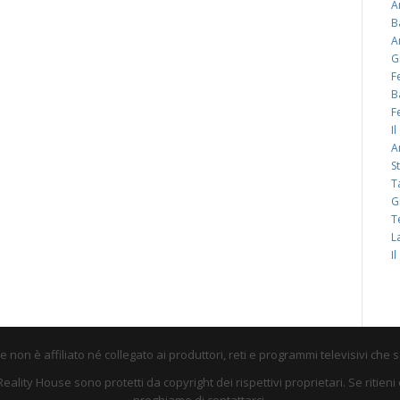
A
B
A
G
F
B
F
I
A
S
T
G
T
L
I
non è affiliato né collegato ai produttori, reti e programmi televisivi che 
su Reality House sono protetti da copyright dei rispettivi proprietari. Se riti