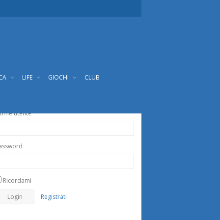
ICA
LIFE
GIOCHI
CLUB
ome utente
assword
Ricordami
Registrati