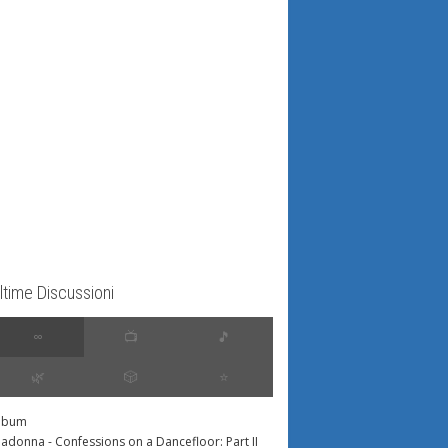
ltime Discussioni
∞
📺
🎵
🌿
🎲
⭐️
lbum
adonna - Confessions on a Dancefloor: Part II