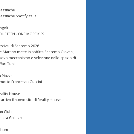
lassifiche
lassifiche Spotify Italia
ingoli
OURTEEN - ONE MORE KISS
estival di Sanremo 2026
e Martino mette in soffitta Sanremo Giovani,
uovo meccanismo e selezione nello spazio di
ffari Tuoi
a Piazza
 morto Francesco Guccini
eality House
n arrivo il nuovo sito di Reality House!
an Club
hiara Galiazzo
lbum