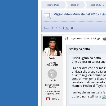
Home Page
Best of
Best of 2015
Miglior Video Musicale del 2015 - il vinc
Page:
1
2
3
4
5
81
4 gennaio, 2016 - 3:01
smiley ha detto
SushiLugano ha detto
Sushi
Che c'entra, mica era una 
Utente
DIAMANTE
Era per dire che per me i
di Gaga che a sua volta er
quanto migliori ritengo p
contro.. Mengoni e il suo
Utente
constatato di non averlo 
Forum Posts:
ritenere i video di Taylor S
14795
Member Since:
(smiley che mi mette la f
7 agosto, 2013
potevo non stellinarla
Offline