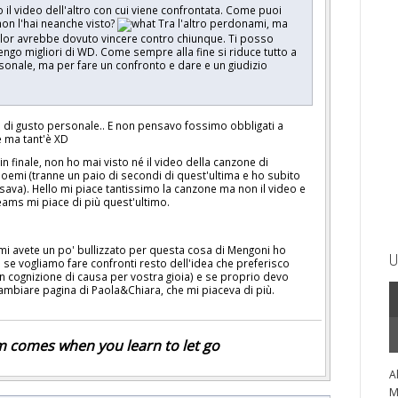
 il video dell'altro con cui viene confrontata. Come puoi
non l'hai neanche visto?
Tra l'altro perdonami, ma
aylor avrebbe dovuto vincere contro chiunque. Ti posso
tengo migliori di WD. Come sempre alla fine si riduce tutto a
sonale, ma per fare un confronto e dare e un giudizio
rla di gusto personale.. E non pensavo fossimo obbligati a
e ma tant'è XD
in finale, non ho mai visto né il video della canzone di
oemi (tranne un paio di secondi di quest'ultima e ho subito
ava). Hello mi piace tantissimo la canzone ma non il video e
reams mi piace di più quest'ultimo.
avete un po' bullizzato per questa cosa di Mengoni ho
U
ma se vogliamo fare confronti resto dell'idea che preferisco
con cognizione di causa per vostra gioia) e se proprio devo
 Cambiare pagina di Paola&Chiara, che mi piaceva di più.
 comes when you learn to let go
A
M