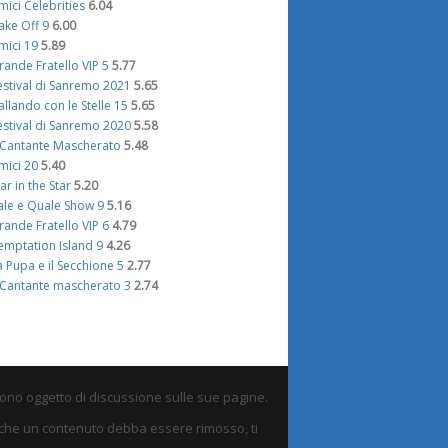
mici Celebrities
6.04
ake Off 9
6.00
mici 19
5.89
rande Fratello VIP 5
5.77
estival di Sanremo 2021
5.65
allando con le Stelle 15
5.65
estival di Sanremo 2020
5.58
l Cantante Mascherato
5.48
mici 20
5.40
tar in the Star
5.20
ale e Quale Show 9
5.16
rande Fratello VIP 6
4.79
emptation Island 9
4.26
a Pupa e il Secchione 5
2.77
l Cantante mascherato 3
2.74
sono oggetto di discussione sulle sue pagine.
eni che un contenuto debba essere rimosso, ti