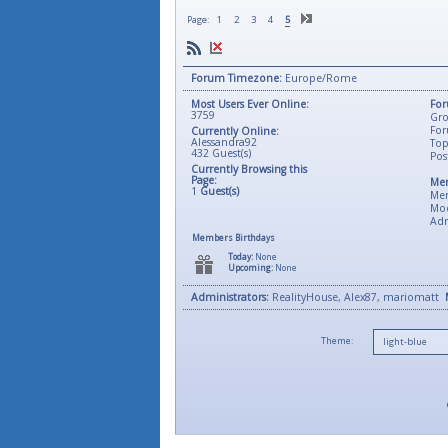
Page:
1
2
3
4
5
Forum Timezone:
Europe/Rome
Most Users Ever Online:
For
3759
Gro
For
Currently Online:
Alessandra92
Top
432
Guest(s)
Pos
Currently Browsing this
Page:
Mem
1
Guest(s)
Me
Mod
Adm
Members Birthdays
Today:
None
Upcoming:
None
Administrators:
RealityHouse, Alex87, mariomatt
Theme: