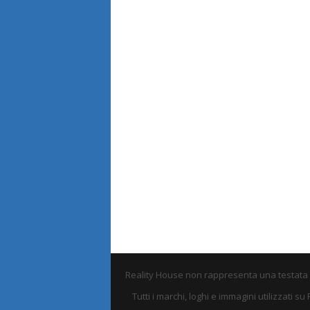
Reality House non rappresenta una testata e 
Tutti i marchi, loghi e immagini utilizzati 