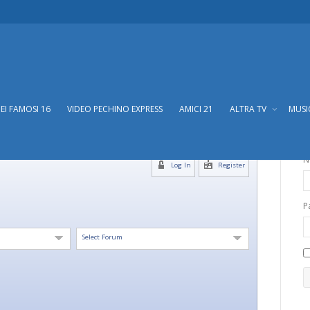
DEI FAMOSI 16
VIDEO PECHINO EXPRESS
AMICI 21
ALTRA TV
MUS
N
Log In
Register
P
Select Forum