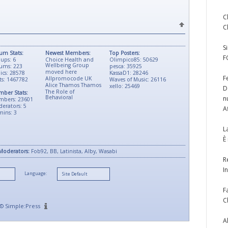
C
C
S
um Stats:
Newest Members:
Top Posters:
F
ups: 6
Choice Health and
Olimpico85: 50629
Wellbeing Group
ums: 223
pesca: 35925
moved here
ics: 28578
KassaD1: 28246
F
Allpromocode UK
ts: 1467782
Waves of Music: 26116
Alice Thamos Thamos
xello: 25469
D
The Role of
ber Stats:
Behavioral
n
mbers: 23601
erators: 5
A
ins: 3
L
È
Moderators:
Fob92, BB, Latinista, Alby, Wasabi
R
I
Language:
F
C
©
Simple:Press
A