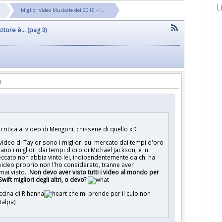
L
Miglior Video Musicale del 2015 - i…
itore è... (pag 3)
critica al video di Mengoni, chissene di quello xD
 video di Taylor sono i migliori sul mercato dai tempi d'oro
ano i migliori dai tempi d'oro di Michael Jackson, e in
eccato non abbia vinto lei, indipendentemente da chi ha
 video proprio non l'ho considerato, tranne aver
mai visto..
Non devo aver visto tutti i video al mondo per
wift migliori degli altri, o devo?
accina di Rihanna
che mi prende per il culo non
)