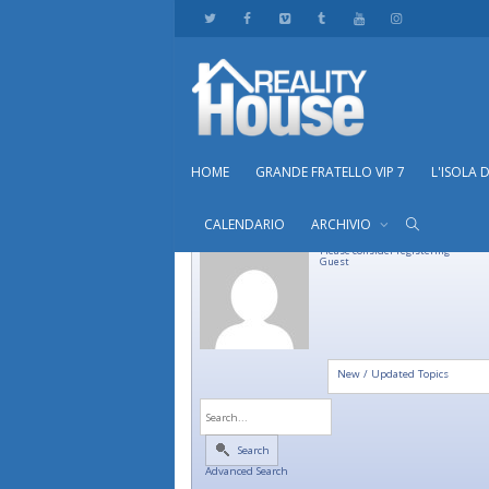
HOME
GRANDE FRATELLO VIP 7
L'ISOLA 
CALENDARIO
ARCHIVIO
Please consider registering
Guest
New / Updated Topics
Search
Advanced Search