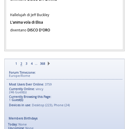
Hallelujah di Jeff Buckley
L'anima vola di Elisa
diventano
DISCO D'ORO
…
1
2
3
4
368
Forum Timezone:
Europe/Rome
Most Users Ever Online:
3759
Currently Online:
vincy
246
Guest(s)
Currently Browsing this Page:
1
Guest(s)
Devices in use:
Desktop (223), Phone (24)
Members Birthdays
Today:
None
Upcoming:
None