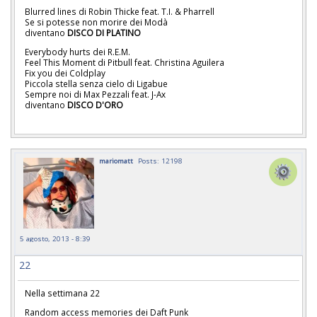
Blurred lines di Robin Thicke feat. T.I. & Pharrell
Se si potesse non morire dei Modà
diventano
DISCO DI PLATINO
Everybody hurts dei R.E.M.
Feel This Moment di Pitbull feat. Christina Aguilera
Fix you dei Coldplay
Piccola stella senza cielo di Ligabue
Sempre noi di Max Pezzali feat. J-Ax
diventano
DISCO D'ORO
mariomatt
Posts: 12198
5 agosto, 2013 - 8:39
22
Nella settimana 22
Random access memories dei Daft Punk