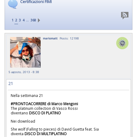
Certificazioni FIMI
…
1
2
3
4
368
mariomatt
Posts: 12198
5 agosto, 2013 - 8:38
21
Nella settimana 21
#PRONTOACORRERE di Marco Mengoni
The platinum collection di Vasco Rossi
diventano
DISCO DI PLATINO
Nei download
She wolf (Falling to pieces) di David Guetta feat. Sia
diventa
DISCO DI MULTIPLATINO