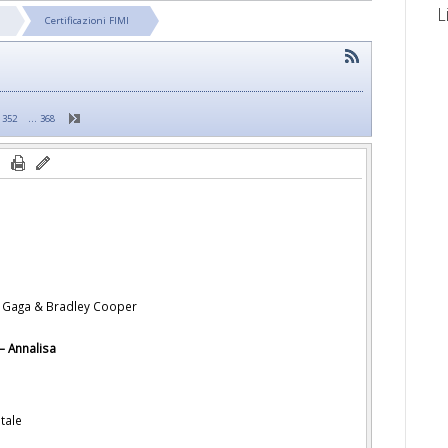
L
Certificazioni FIMI
…
352
368
ady Gaga & Bradley Cooper
 – Annalisa
ntale