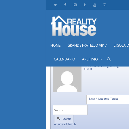
HOME
GRANDE FRATELLO VIP 7
L'ISOLA 
CALENDARIO
ARCHIVIO
Please consider registering
Guest
New / Updated Topics
Search
Advanced Search