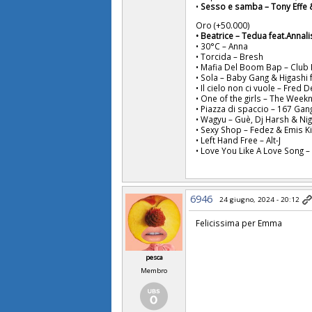
•
Sesso e samba – Tony Effe 
Oro (+50.000)
• Beatrice – Tedua feat.Annal
• 30°C – Anna
• Torcida – Bresh
• Mafia Del Boom Bap – Club
• Sola – Baby Gang & Higashi
• Il cielo non ci vuole – Fred 
• One of the girls – The Week
• Piazza di spaccio – 167 Gan
• Wagyu – Guè, Dj Harsh & Nig
• Sexy Shop – Fedez & Emis Ki
• Left Hand Free – Alt-J
• Love You Like A Love Song
6946
24 giugno, 2024 - 20:12
Felicissima per Emma
pesca
Membro