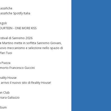
lassifiche
lassifiche Spotify Italia
ingoli
OURTEEN - ONE MORE KISS
estival di Sanremo 2026
e Martino mette in soffitta Sanremo Giovani,
uovo meccanismo e selezione nello spazio di
ffari Tuoi
a Piazza
 morto Francesco Guccini
eality House
n arrivo il nuovo sito di Reality House!
an Club
hiara Galiazzo
lbum