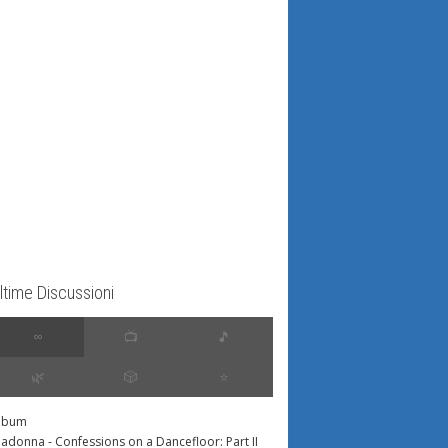
ltime Discussioni
∞
📺
🎵
🌿
🎲
⭐️
lbum
adonna - Confessions on a Dancefloor: Part II