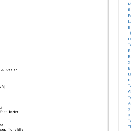
M
I
F
L
I
T
L
T
B
B
X
B
 & Rvssian
L
B
T
s Mj
G
T
A
ti
X
 feat.Hozier
X
T
na
T
sup, Tony Effe