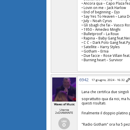
• Ancora qua – Capo Plaza fe
• Lovin on me – Jack Harlow
• End of beginning – Djo
• Say Yes To Heaven – Lana D
• July – Noah Cyrus
• Gli sbagli che fai – Vasco Ro
• 1950 – Amedeo Minghi
• Bulletproof – La Roux
• Rapina – Baby Gang feat.Ne
• C C – Dark Polo Gang feat.
• Satellite – Harry Styles
• Gotham – Ernia
• Due facce – Rose Villain fea
• Burning heart – Survivor
6942
17 giugno, 2024 - 16:32
Lana che certifica due singoli d
soprattutto qua da noi, ma ha
questi risultati.
Waves of Music
Utente
Finalmente il doppio platino 
2xDIAMANTE
"Radio Gotham" ora ha 5 pezzi