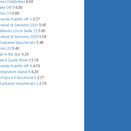
mici Celebrities
6.04
ake Off 9
6.00
mici 19
5.89
rande Fratello VIP 5
5.77
estival di Sanremo 2021
5.65
allando con le Stelle 15
5.65
estival di Sanremo 2020
5.58
l Cantante Mascherato
5.48
mici 20
5.40
tar in the Star
5.20
ale e Quale Show 9
5.16
rande Fratello VIP 6
4.79
emptation Island 9
4.26
a Pupa e il Secchione 5
2.77
l Cantante mascherato 3
2.74