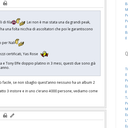
B
M
P
P
 di fila
Lei non è mai stata una da grandi peak,
I
ha una folta nicchia di ascoltatori che poi le garantiscono
B
I
o per Nali
Q
zi certificati, Yas Rose
a e Tony Effe doppio platino in 3 mesi, questi due sono già
ne anno.
T
I
P
no facile, se non sbaglio quest’anno nessuno ha un album 2
E
fatto 3 instore e in uno c’erano 4000 persone, vediamo come
I
T
P
M
E
L
E