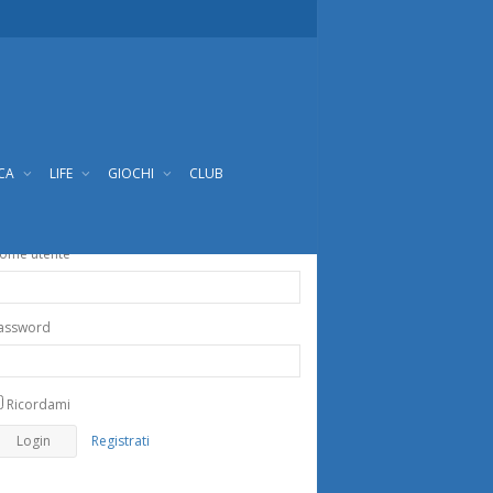
ICA
LIFE
GIOCHI
CLUB
ome utente
assword
Ricordami
Registrati