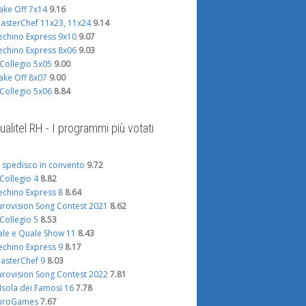
ake Off 7x14
9.16
asterChef 11x23, 11x24
9.14
echino Express 9x10
9.07
echino Express 8x06
9.03
l Collegio 5x05
9.00
ake Off 8x07
9.00
l Collegio 5x06
8.84
ualitel RH - I programmi più votati
i spedisco in convento
9.72
l Collegio 4
8.82
echino Express 8
8.64
urovision Song Contest 2021
8.62
l Collegio 5
8.53
ale e Quale Show 11
8.43
echino Express 9
8.17
asterChef 9
8.03
urovision Song Contest 2022
7.81
'Isola dei Famosi 16
7.78
uroGames
7.67