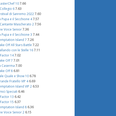
asterChef 10
7.66
l Collegio 6
7.63
estival di Sanremo 2022
7.60
a Pupa e il Secchione 4
7.57
l Cantante Mascherato 2
7.56
he Voice Senior
7.36
a Pupa e il Secchione 3
7.44
emptation Island 7
7.26
ake Off All Stars Battle
7.22
allando con le Stelle 16
7.11
 Factor 14
7.02
ake Off 7
7.01
a Caserma
7.00
ake Off 8
6.81
ale Quale e Show 10
6.78
rande Fratello VIP 4
6.69
emptation Island VIP 2
6.53
mici Speciali
6.46
 Factor 13
6.42
 Factor 15
6.37
emptation Island 8
6.36
he Voice Senior 2
6.15