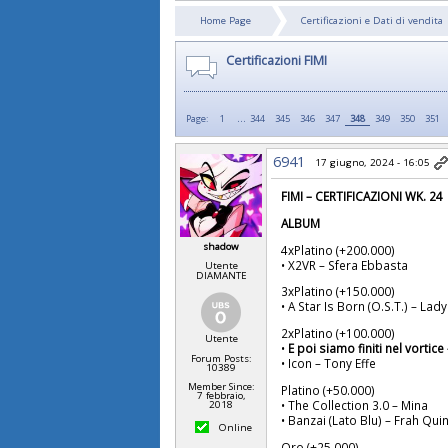
Home Page
Certificazioni e Dati di vendita
Certificazioni FIMI
...
Page:
1
344
345
346
347
348
349
350
351
6941
17 giugno, 2024 - 16:05
FIMI – CERTIFICAZIONI WK. 24
ALBUM
shadow
4xPlatino (+200.000)
• X2VR – Sfera Ebbasta
Utente
DIAMANTE
3xPlatino (+150.000)
• A Star Is Born (O.S.T.) – L
2xPlatino (+100.000)
Utente
•
E poi siamo finiti nel vortice
Forum Posts:
• Icon – Tony Effe
10389
Member Since:
Platino (+50.000)
7 febbraio,
• The Collection 3.0 – Mina
2018
• Banzai (Lato Blu) – Frah Qui
Online
Oro (+25.000)