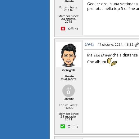
Utente
Geolier oro in una settimana 
Forum Posts:
prenotati nella top 5 di fine 
26116
Member Since:
24 agosto,
2015
Offline
6943
17 giugno, 2024 - 16:52
Ma
Taxi Driver
che a distanza 
Che album
Going19
Utente
DIAMANTE
Utente
Forum Posts:
14805
Member Since:
21 maggio,
2021
Online