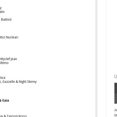
oy
cato
 Battisti
ttici Nucleari
t.Wyclef Jean
Ultimo
U
lice
i, Gazzelle & Night Skinny
& Gaia
A
M
ix & Tayson Kryss