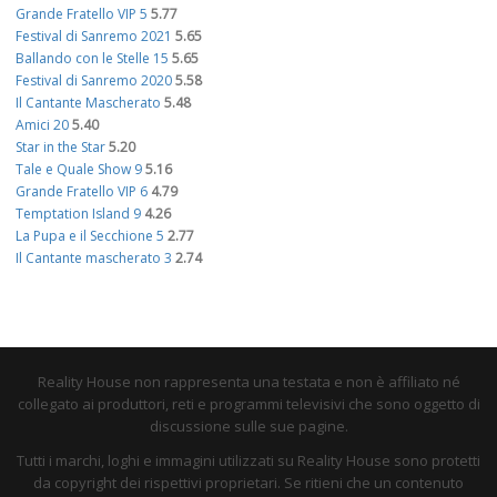
Grande Fratello VIP 5
5.77
Festival di Sanremo 2021
5.65
Ballando con le Stelle 15
5.65
Festival di Sanremo 2020
5.58
Il Cantante Mascherato
5.48
Amici 20
5.40
Star in the Star
5.20
Tale e Quale Show 9
5.16
Grande Fratello VIP 6
4.79
Temptation Island 9
4.26
La Pupa e il Secchione 5
2.77
Il Cantante mascherato 3
2.74
Reality House non rappresenta una testata e non è affiliato né
collegato ai produttori, reti e programmi televisivi che sono oggetto di
discussione sulle sue pagine.
Tutti i marchi, loghi e immagini utilizzati su Reality House sono protetti
da copyright dei rispettivi proprietari. Se ritieni che un contenuto