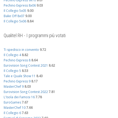
Pechino Express 9x10
9.07
Pechino Express 8x06
9.03
Il Collegio 5x05
9.00
Bake Off 8x07
9.00
Il Collegio 5x06
8.84
Qualitel RH - I programmi più votati
Ti spedisco in convento
9.72
Il Collegio 4
8.82
Pechino Express 8
8.64
Eurovision Song Contest 2021
8.62
Il Collegio 5
8.53
Tale e Quale Show 11
8.43
Pechino Express 9
8.17
MasterChef 9
8.03
Eurovision Song Contest 2022
7.81
L'Isola dei Famosi 16
7.78
EuroGames
7.67
MasterChef 10
7.66
Il Collegio 6
7.63