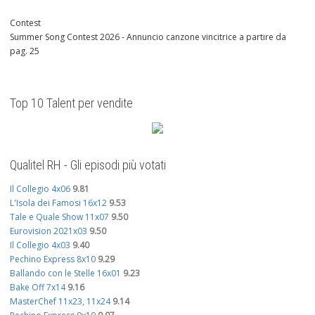
Contest
Summer Song Contest 2026 - Annuncio canzone vincitrice a partire da
pag. 25
Top 10 Talent per vendite
Qualitel RH - Gli episodi più votati
Il Collegio 4x06
9.81
L'Isola dei Famosi 16x12
9.53
Tale e Quale Show 11x07
9.50
Eurovision 2021x03
9.50
Il Collegio 4x03
9.40
Pechino Express 8x10
9.29
Ballando con le Stelle 16x01
9.23
Bake Off 7x14
9.16
MasterChef 11x23, 11x24
9.14