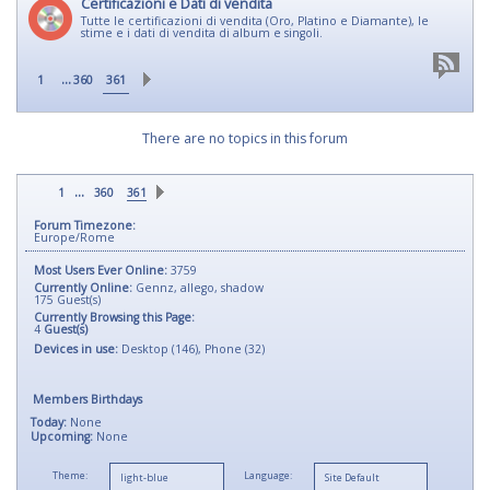
Certificazioni e Dati di vendita
Tutte le certificazioni di vendita (Oro, Platino e Diamante), le
stime e i dati di vendita di album e singoli.
...
1
360
361
There are no topics in this forum
...
1
360
361
Forum Timezone:
Europe/Rome
Most Users Ever Online:
3759
Currently Online:
Gennz
,
allego
,
shadow
175
Guest(s)
Currently Browsing this Page:
4
Guest(s)
Devices in use:
Desktop (146), Phone (32)
Members Birthdays
Today:
None
Upcoming:
None
Theme:
Language: