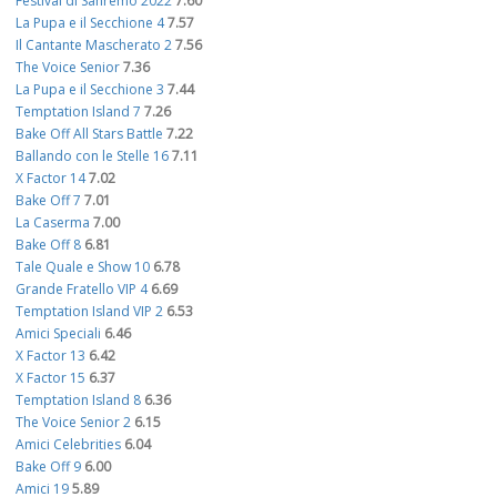
Festival di Sanremo 2022
7.60
La Pupa e il Secchione 4
7.57
Il Cantante Mascherato 2
7.56
The Voice Senior
7.36
La Pupa e il Secchione 3
7.44
Temptation Island 7
7.26
Bake Off All Stars Battle
7.22
Ballando con le Stelle 16
7.11
X Factor 14
7.02
Bake Off 7
7.01
La Caserma
7.00
Bake Off 8
6.81
Tale Quale e Show 10
6.78
Grande Fratello VIP 4
6.69
Temptation Island VIP 2
6.53
Amici Speciali
6.46
X Factor 13
6.42
X Factor 15
6.37
Temptation Island 8
6.36
The Voice Senior 2
6.15
Amici Celebrities
6.04
Bake Off 9
6.00
Amici 19
5.89