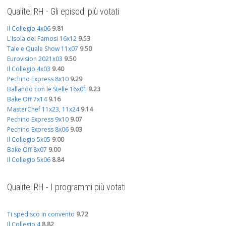
Qualitel RH - Gli episodi più votati
Il Collegio 4x06
9.81
L'Isola dei Famosi 16x12
9.53
Tale e Quale Show 11x07
9.50
Eurovision 2021x03
9.50
Il Collegio 4x03
9.40
Pechino Express 8x10
9.29
Ballando con le Stelle 16x01
9.23
Bake Off 7x14
9.16
MasterChef 11x23, 11x24
9.14
Pechino Express 9x10
9.07
Pechino Express 8x06
9.03
Il Collegio 5x05
9.00
Bake Off 8x07
9.00
Il Collegio 5x06
8.84
Qualitel RH - I programmi più votati
Ti spedisco in convento
9.72
Il Collegio 4
8.82