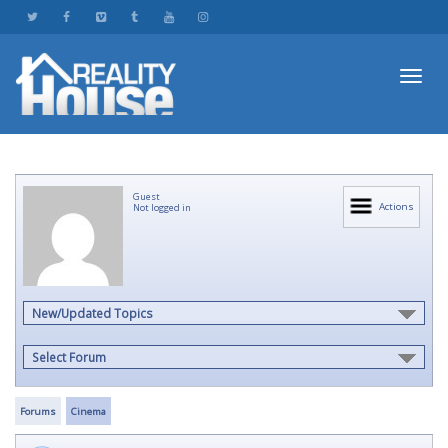
Toggl
Guest
navig
Actions
Not logged in
New/Updated Topics
Select Forum
Forums
Cinema