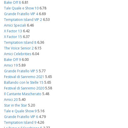
Bake Off 8
6.81
Tale Quale e Show 10
6.78
Grande Fratello VIP 4
6.69
Temptation Island VIP 2
6.53
Amici Speciali
6.46
X Factor 13
6.42
X Factor 15
6.37
Temptation Island 8
6.36
The Voice Senior 2
6.15
Amici Celebrities
6.04
Bake Off 9
6.00
Amici 19
5.89
Grande Fratello VIP 5
5.77
Festival di Sanremo 2021
5.65
Ballando con le Stelle 15
5.65
Festival di Sanremo 2020
5.58
Il Cantante Mascherato
5.48
Amici 20
5.40
Star in the Star
5.20
Tale e Quale Show 9
5.16
Grande Fratello VIP 6
4.79
Temptation Island 9
4.26