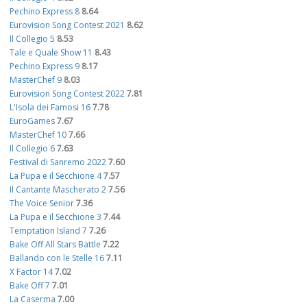
Pechino Express 8
8.64
Eurovision Song Contest 2021
8.62
Il Collegio 5
8.53
Tale e Quale Show 11
8.43
Pechino Express 9
8.17
MasterChef 9
8.03
Eurovision Song Contest 2022
7.81
L'Isola dei Famosi 16
7.78
EuroGames
7.67
MasterChef 10
7.66
Il Collegio 6
7.63
Festival di Sanremo 2022
7.60
La Pupa e il Secchione 4
7.57
Il Cantante Mascherato 2
7.56
The Voice Senior
7.36
La Pupa e il Secchione 3
7.44
Temptation Island 7
7.26
Bake Off All Stars Battle
7.22
Ballando con le Stelle 16
7.11
X Factor 14
7.02
Bake Off 7
7.01
La Caserma
7.00