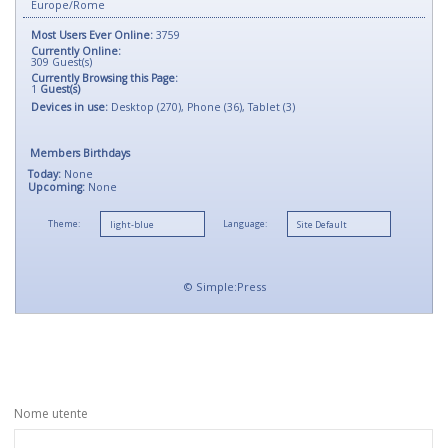
Europe/Rome
Most Users Ever Online:
3759
Currently Online:
309
Guest(s)
Currently Browsing this Page:
1
Guest(s)
Devices in use:
Desktop (270), Phone (36), Tablet (3)
Members Birthdays
Today:
None
Upcoming:
None
Theme:
Language:
©
Simple:Press
Nome utente