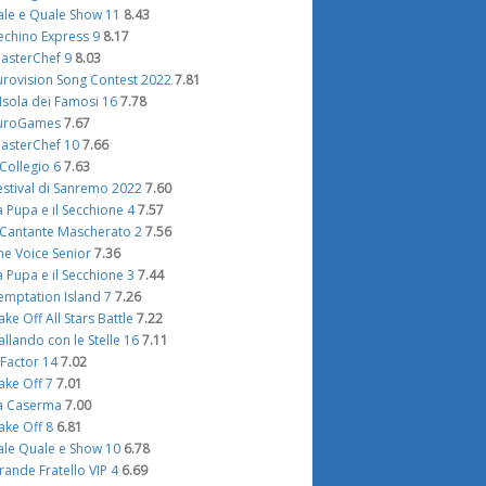
ale e Quale Show 11
8.43
echino Express 9
8.17
asterChef 9
8.03
urovision Song Contest 2022
7.81
'Isola dei Famosi 16
7.78
uroGames
7.67
asterChef 10
7.66
l Collegio 6
7.63
estival di Sanremo 2022
7.60
a Pupa e il Secchione 4
7.57
l Cantante Mascherato 2
7.56
he Voice Senior
7.36
a Pupa e il Secchione 3
7.44
emptation Island 7
7.26
ake Off All Stars Battle
7.22
allando con le Stelle 16
7.11
 Factor 14
7.02
ake Off 7
7.01
a Caserma
7.00
ake Off 8
6.81
ale Quale e Show 10
6.78
rande Fratello VIP 4
6.69