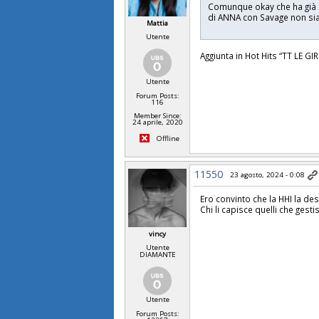
Comunque okay che ha già 3
di ANNA con Savage non sia 
Mattia
Utente
Aggiunta in Hot Hits “TT LE GI
Utente
Forum Posts:
116
Member Since:
24 aprile, 2020
Offline
11550
23 agosto, 2024 - 0:08
Ero convinto che la HHI la de
Chi li capisce quelli che gest
vincy
Utente
DIAMANTE
Utente
Forum Posts: