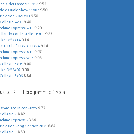
'Isola dei Famosi 16x12
9.53
ale e Quale Show 11x07
9.50
urovision 2021x03
9.50
l Collegio 4x03
9.40
echino Express 8x10
9.29
allando con le Stelle 16x01
9.23
ake Off 7x14
9.16
asterChef 11x23, 11x24
9.14
echino Express 9x10
9.07
echino Express 8x06
9.03
l Collegio 5x05
9.00
ake Off 8x07
9.00
l Collegio 5x06
8.84
ualitel RH - I programmi più votati
i spedisco in convento
9.72
l Collegio 4
8.82
echino Express 8
8.64
urovision Song Contest 2021
8.62
l Collegio 5
8.53