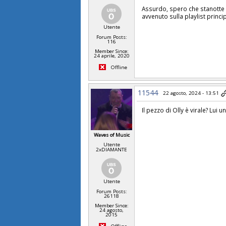
Assurdo, spero che stanotte v
avvenuto sulla playlist prin
Utente
Forum Posts:
116
Member Since:
24 aprile, 2020
Offline
11544
22 agosto, 2024 - 13:51
Il pezzo di Olly è virale? Lu
Waves of Music
Utente
2xDIAMANTE
Utente
Forum Posts:
26118
Member Since:
24 agosto,
2015