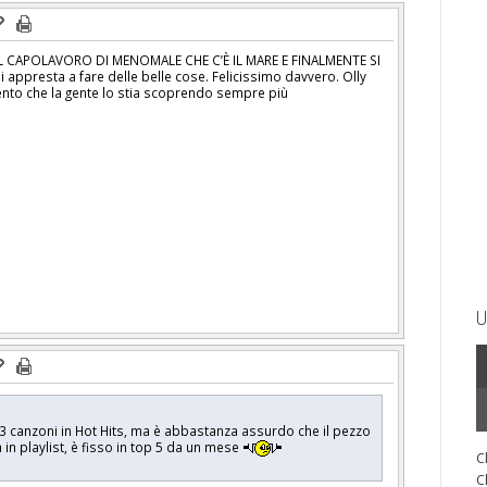
 CAPOLAVORO DI MENOMALE CHE C’È IL MARE E FINALMENTE SI
 appresta a fare delle belle cose. Felicissimo davvero. Olly
ento che la gente lo stia scoprendo sempre più
U
 canzoni in Hot Hits, ma è abbastanza assurdo che il pezzo
in playlist, è fisso in top 5 da un mese
C
C