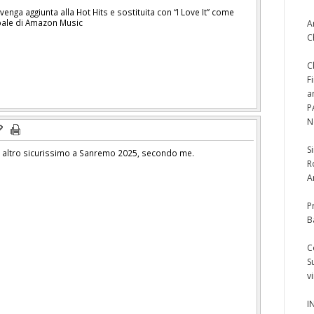
enga aggiunta alla Hot Hits e sostituita con “I Love It” come
cipale di Amazon Music
A
C
C
F
a
P
N
S
i un altro sicurissimo a Sanremo 2025, secondo me.
R
A
P
B
C
S
v
I