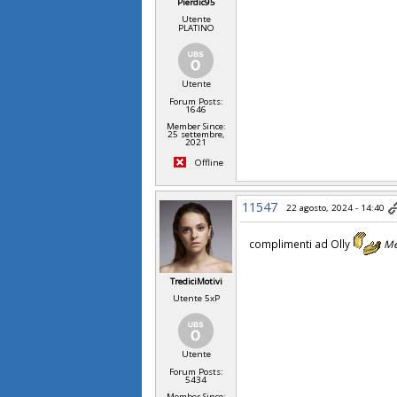
Pierdic95
Utente
PLATINO
Utente
Forum Posts:
1646
Member Since:
25 settembre,
2021
Offline
11547
22 agosto, 2024 - 14:40
complimenti ad Olly
Me
TrediciMotivi
Utente 5xP
Utente
Forum Posts:
5434
Member Since: