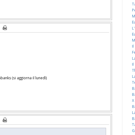
T
P
M
E
L
E
M
I
F
L
I
T
L
banks (si aggiorna il lunedì)
T
B
B
X
B
L
B
T
G