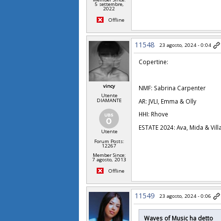
5 settembre,
2022
Offline
11548
23 agosto, 2024 - 0:04
Copertine:
vincy
NMF: Sabrina Carpenter
Utente
AR: JVLI, Emma & Olly
DIAMANTE
HHI: Rhove
ESTATE 2024: Ava, Mida & Villa
Utente
Forum Posts:
12267
Member Since:
7 agosto, 2013
Offline
11549
23 agosto, 2024 - 0:06
Waves of Music ha detto