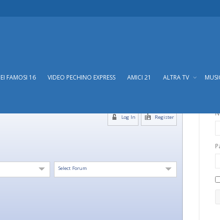
DEI FAMOSI 16
VIDEO PECHINO EXPRESS
AMICI 21
ALTRA TV
MUS
N
Log In
Register
P
Select Forum