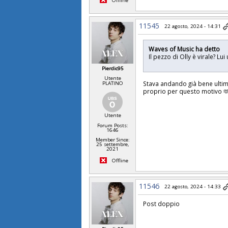
Offline
11545
22 agosto, 2024 - 14:31
Waves of Music ha detto
Il pezzo di Olly è virale? 
Pierdic95
Utente
Stava andando già bene ultima
PLATINO
proprio per questo motivo 
Utente
Forum Posts:
1646
Member Since:
25 settembre,
2021
Offline
11546
22 agosto, 2024 - 14:33
Post doppio