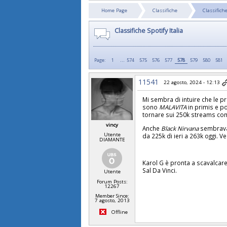
Home Page
Classifiche
Classifiche
Classifiche Spotify Italia
...
Page:
1
574
575
576
577
578
579
580
581
11541
22 agosto, 2024 - 12:13
Mi sembra di intuire che le pr
sono
MALAVITA
in primis e p
tornare sui 250k streams co
vincy
Anche
Black Nirvana
sembrava 
Utente
da 225k di ieri a 263k oggi.
DIAMANTE
Karol G è pronta a scavalcar
Sal Da Vinci.
Utente
Forum Posts:
12267
Member Since:
7 agosto, 2013
Offline