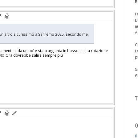
B
F
D
n
A
Lui un altro sicurissimo a Sanremo 2025, secondo me.
C
mente e da un po’ è stata aggiunta in basso in alta rotazione
L
🏻 Ora dovrebbe salire sempre più
p
S
G
T
Q
I