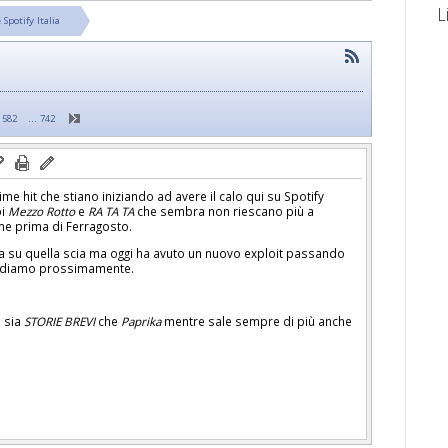
L
 Spotify Italia
…
582
742
ime hit che stiano iniziando ad avere il calo qui su Spotify
oi
Mezzo Rotto
e
RA TA TA
che sembra non riescano più a
me prima di Ferragosto.
su quella scia ma oggi ha avuto un nuovo exploit passando
 Vediamo prossimamente.
e sia
STORIE BREVI
che
Paprika
mentre sale sempre di più anche