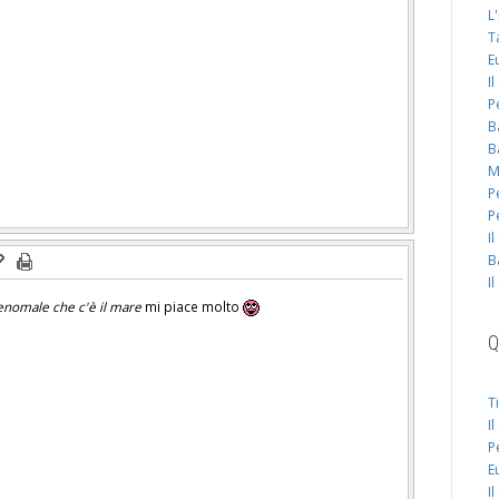
L
T
E
I
P
B
B
M
P
P
I
B
I
nomale che c'è il mare
mi piace molto
Q
T
I
P
E
I