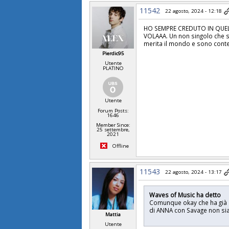
11542
22 agosto, 2024 - 12:18
HO SEMPRE CREDUTO IN QUEL
VOLAAA. Un non singolo che si
merita il mondo e sono cont
Pierdic95
Utente
PLATINO
Utente
Forum Posts:
1646
Member Since:
25 settembre,
2021
Offline
11543
22 agosto, 2024 - 13:17
Waves of Music ha detto
Comunque okay che ha già 3
di ANNA con Savage non sia 
Mattia
Utente