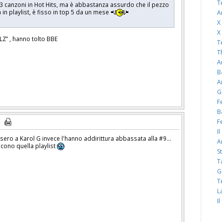
T
 canzoni in Hot Hits, ma è abbastanza assurdo che il pezzo
in playlist, è fisso in top 5 da un mese
A
X
X
RLZ” , hanno tolto BBE
T
T
A
B
A
G
F
B
F
I
ssero a Karol G invece l'hanno addirittura abbassata alla #9...
A
iscono quella playlist
S
T
G
T
L
I