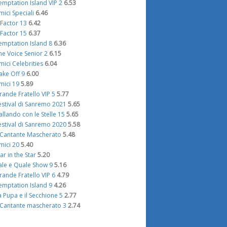
emptation Island VIP 2
6.53
mici Speciali
6.46
 Factor 13
6.42
 Factor 15
6.37
emptation Island 8
6.36
he Voice Senior 2
6.15
mici Celebrities
6.04
ake Off 9
6.00
mici 19
5.89
rande Fratello VIP 5
5.77
estival di Sanremo 2021
5.65
allando con le Stelle 15
5.65
estival di Sanremo 2020
5.58
l Cantante Mascherato
5.48
mici 20
5.40
tar in the Star
5.20
ale e Quale Show 9
5.16
rande Fratello VIP 6
4.79
emptation Island 9
4.26
a Pupa e il Secchione 5
2.77
l Cantante mascherato 3
2.74