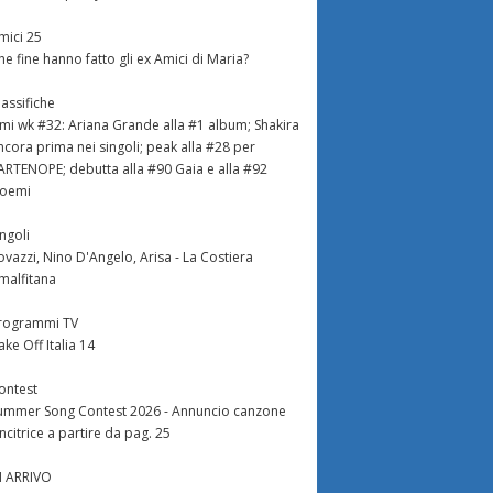
mici 25
he fine hanno fatto gli ex Amici di Maria?
lassifiche
imi wk #32: Ariana Grande alla #1 album; Shakira
ncora prima nei singoli; peak alla #28 per
ARTENOPE; debutta alla #90 Gaia e alla #92
oemi
ingoli
ovazzi, Nino D'Angelo, Arisa - La Costiera
malfitana
rogrammi TV
ake Off Italia 14
ontest
ummer Song Contest 2026 - Annuncio canzone
incitrice a partire da pag. 25
N ARRIVO