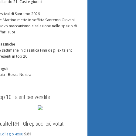
allando 21: Cast e giudici
estival di Sanremo 2026
e Martino mette in soffitta Sanremo Giovani,
uovo meccanismo e selezione nello spazio di
ffari Tuoi
lassifiche
e settimane in classifica Fimi degli ex talent
resenti in top 20
ingoli
aia - Bossa Nostra
op 10 Talent per vendite
ualitel RH - Gli episodi più votati
l Collegio 4x06
9.81