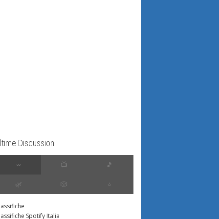
ltime Discussioni
∞
📺
🎵
🌿
🎲
⭐️
lassifiche
lassifiche Spotify Italia