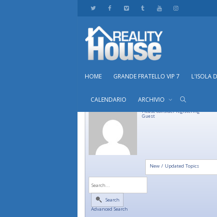
HOME
GRANDE FRATELLO VIP 7
L'ISOLA 
CALENDARIO
ARCHIVIO
Please consider registering
Guest
New / Updated Topics
Search
Advanced Search