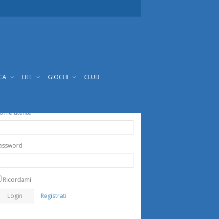
ICA
LIFE
GIOCHI
CLUB
ome utente
assword
Ricordami
Registrati