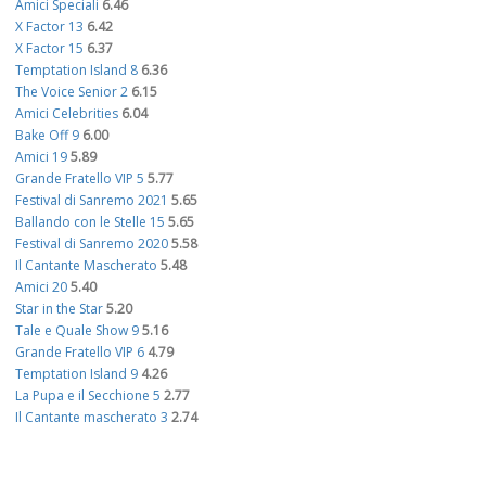
Amici Speciali
6.46
X Factor 13
6.42
X Factor 15
6.37
Temptation Island 8
6.36
The Voice Senior 2
6.15
Amici Celebrities
6.04
Bake Off 9
6.00
Amici 19
5.89
Grande Fratello VIP 5
5.77
Festival di Sanremo 2021
5.65
Ballando con le Stelle 15
5.65
Festival di Sanremo 2020
5.58
Il Cantante Mascherato
5.48
Amici 20
5.40
Star in the Star
5.20
Tale e Quale Show 9
5.16
Grande Fratello VIP 6
4.79
Temptation Island 9
4.26
La Pupa e il Secchione 5
2.77
Il Cantante mascherato 3
2.74