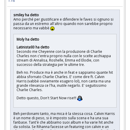
178
smiley ha detto
Amo perché per giustificare e difendere le faves si ognuno si
passa da un estremo all'altro quando non sarebbe proprio
necessario ma vabbè
Moly ha detto
Latinista93 ha detto
Secondo me Cheyenne con la produzione di Charlie
Charles non c'entra proprio nulla con le scelte acchiappa
stream di Annalisa, Roshelle, Emma ed Elodie, con
successo della strategia per le ultime tre.
Beh no. Produce ma è anche in feat e sappiamo quante hit
abbia sfornato Charlie Charles. E' come dire ft. Calvin
Harris (vabbè ovviamente esagero lol), non canta ma una
grande rilevanza ce l'ha, inutile negarlo. E' seguitissimo
Charlie Charles.
Detto questo, Don't Start Now rise!!!
Beh perdonami tanto, ma mica è la stessa cosa. Calvin Harris
è un nome di peso, si è imposto sulla scena e ha una sua
fanbase. Tant'è che abbiamo suoi album e ha varie hit anche
da solista. Se Rihanna facesse un featuring con calvin e un