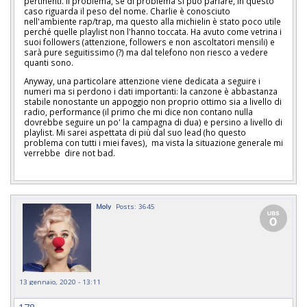
pertinenti. Il problema, se di problema si può parlare, in questo
caso riguarda il peso del nome. Charlie è conosciuto
nell'ambiente rap/trap, ma questo alla michielin è stato poco utile
perché quelle playlist non l'hanno toccata. Ha avuto come vetrina i
suoi followers (attenzione, followers e non ascoltatori mensili) e
sarà pure seguitissimo (?) ma dal telefono non riesco a vedere
quanti sono.
Anyway, una particolare attenzione viene dedicata a seguire i
numeri ma si perdono i dati importanti: la canzone è abbastanza
stabile nonostante un appoggio non proprio ottimo sia a livello di
radio, performance (il primo che mi dice non contano nulla
dovrebbe seguire un po' la campagna di dua) e persino a livello di
playlist. Mi sarei aspettata di più dal suo lead (ho questo
problema con tutti i miei faves), ma vista la situazione generale mi
verrebbe dire not bad.
Moly
Posts: 3645
13 gennaio, 2020 - 13:11