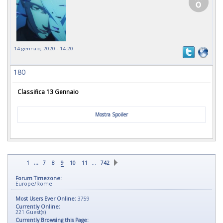
14 gennaio, 2020 - 14:20
180
Classifica 13 Gennaio
Mostra Spoiler
...
…
1
7
8
9
10
11
742
Forum Timezone:
Europe/Rome
Most Users Ever Online:
3759
Currently Online:
221
Guest(s)
Currently Browsing this Page: