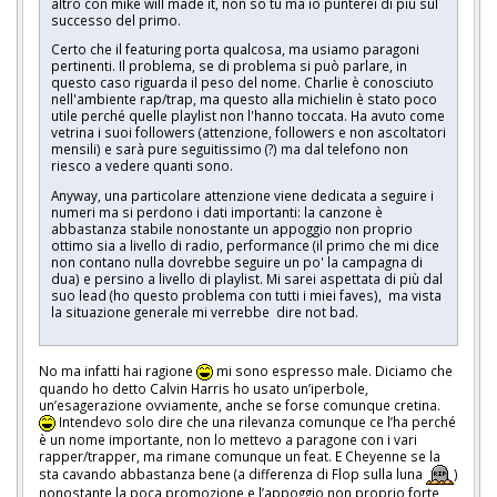
altro con mike will made it, non so tu ma io punterei di più sul
successo del primo.
Certo che il featuring porta qualcosa, ma usiamo paragoni
pertinenti. Il problema, se di problema si può parlare, in
questo caso riguarda il peso del nome. Charlie è conosciuto
nell'ambiente rap/trap, ma questo alla michielin è stato poco
utile perché quelle playlist non l'hanno toccata. Ha avuto come
vetrina i suoi followers (attenzione, followers e non ascoltatori
mensili) e sarà pure seguitissimo (?) ma dal telefono non
riesco a vedere quanti sono.
Anyway, una particolare attenzione viene dedicata a seguire i
numeri ma si perdono i dati importanti: la canzone è
abbastanza stabile nonostante un appoggio non proprio
ottimo sia a livello di radio, performance (il primo che mi dice
non contano nulla dovrebbe seguire un po' la campagna di
dua) e persino a livello di playlist. Mi sarei aspettata di più dal
suo lead (ho questo problema con tutti i miei faves), ma vista
la situazione generale mi verrebbe dire not bad.
No ma infatti hai ragione
mi sono espresso male. Diciamo che
quando ho detto Calvin Harris ho usato un’iperbole,
un’esagerazione ovviamente, anche se forse comunque cretina.
Intendevo solo dire che una rilevanza comunque ce l’ha perché
è un nome importante, non lo mettevo a paragone con i vari
rapper/trapper, ma rimane comunque un feat. E Cheyenne se la
sta cavando abbastanza bene (a differenza di Flop sulla luna
)
nonostante la poca promozione e l’appoggio non proprio forte