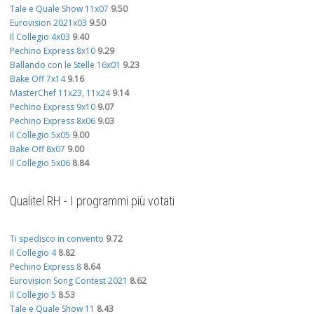
Tale e Quale Show 11x07
9.50
Eurovision 2021x03
9.50
Il Collegio 4x03
9.40
Pechino Express 8x10
9.29
Ballando con le Stelle 16x01
9.23
Bake Off 7x14
9.16
MasterChef 11x23, 11x24
9.14
Pechino Express 9x10
9.07
Pechino Express 8x06
9.03
Il Collegio 5x05
9.00
Bake Off 8x07
9.00
Il Collegio 5x06
8.84
Qualitel RH - I programmi più votati
Ti spedisco in convento
9.72
Il Collegio 4
8.82
Pechino Express 8
8.64
Eurovision Song Contest 2021
8.62
Il Collegio 5
8.53
Tale e Quale Show 11
8.43