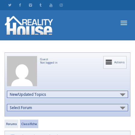
Toggl
Guest
navig
Actions
Not logged in
New/Updated Topics
Select Forum
Forums
Classifiche