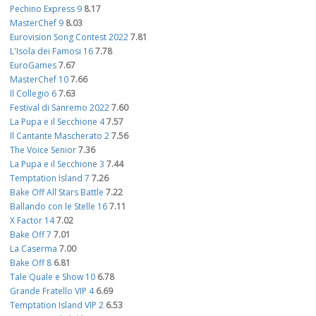
Pechino Express 9
8.17
MasterChef 9
8.03
Eurovision Song Contest 2022
7.81
L'Isola dei Famosi 16
7.78
EuroGames
7.67
MasterChef 10
7.66
Il Collegio 6
7.63
Festival di Sanremo 2022
7.60
La Pupa e il Secchione 4
7.57
Il Cantante Mascherato 2
7.56
The Voice Senior
7.36
La Pupa e il Secchione 3
7.44
Temptation Island 7
7.26
Bake Off All Stars Battle
7.22
Ballando con le Stelle 16
7.11
X Factor 14
7.02
Bake Off 7
7.01
La Caserma
7.00
Bake Off 8
6.81
Tale Quale e Show 10
6.78
Grande Fratello VIP 4
6.69
Temptation Island VIP 2
6.53