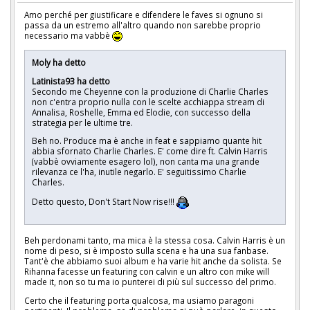
Amo perché per giustificare e difendere le faves si ognuno si
passa da un estremo all'altro quando non sarebbe proprio
necessario ma vabbè
Moly ha detto
Latinista93 ha detto
Secondo me Cheyenne con la produzione di Charlie Charles
non c'entra proprio nulla con le scelte acchiappa stream di
Annalisa, Roshelle, Emma ed Elodie, con successo della
strategia per le ultime tre.
Beh no. Produce ma è anche in feat e sappiamo quante hit
abbia sfornato Charlie Charles. E' come dire ft. Calvin Harris
(vabbè ovviamente esagero lol), non canta ma una grande
rilevanza ce l'ha, inutile negarlo. E' seguitissimo Charlie
Charles.
Detto questo, Don't Start Now rise!!!
Beh perdonami tanto, ma mica è la stessa cosa. Calvin Harris è un
nome di peso, si è imposto sulla scena e ha una sua fanbase.
Tant'è che abbiamo suoi album e ha varie hit anche da solista. Se
Rihanna facesse un featuring con calvin e un altro con mike will
made it, non so tu ma io punterei di più sul successo del primo.
Certo che il featuring porta qualcosa, ma usiamo paragoni