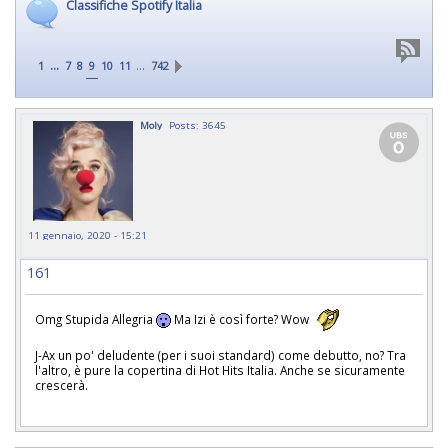
Classifiche Spotify Italia
...
…
1
7
8
9
10
11
742
Moly
Posts: 3645
11 gennaio, 2020 - 15:21
161
Omg Stupida Allegria
Ma Izi è così forte? Wow
J-Ax un po' deludente (per i suoi standard) come debutto, no? Tra
l'altro, è pure la copertina di Hot Hits Italia. Anche se sicuramente
crescerà.