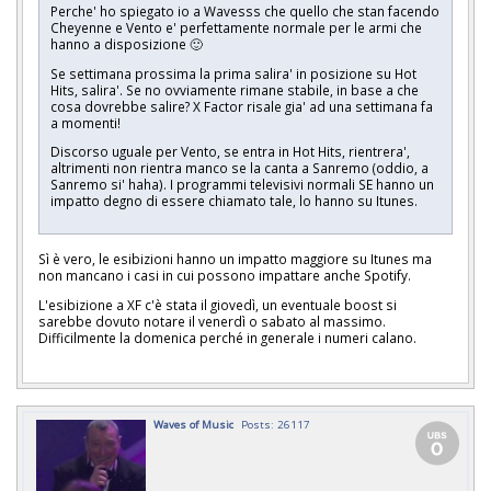
Perche' ho spiegato io a Wavesss che quello che stan facendo
Cheyenne e Vento e' perfettamente normale per le armi che
hanno a disposizione 🙂
Se settimana prossima la prima salira' in posizione su Hot
Hits, salira'. Se no ovviamente rimane stabile, in base a che
cosa dovrebbe salire? X Factor risale gia' ad una settimana fa
a momenti!
Discorso uguale per Vento, se entra in Hot Hits, rientrera',
altrimenti non rientra manco se la canta a Sanremo (oddio, a
Sanremo si' haha). I programmi televisivi normali SE hanno un
impatto degno di essere chiamato tale, lo hanno su Itunes.
Sì è vero, le esibizioni hanno un impatto maggiore su Itunes ma
non mancano i casi in cui possono impattare anche Spotify.
L'esibizione a XF c'è stata il giovedì, un eventuale boost si
sarebbe dovuto notare il venerdì o sabato al massimo.
Difficilmente la domenica perché in generale i numeri calano.
Waves of Music
Posts: 26117