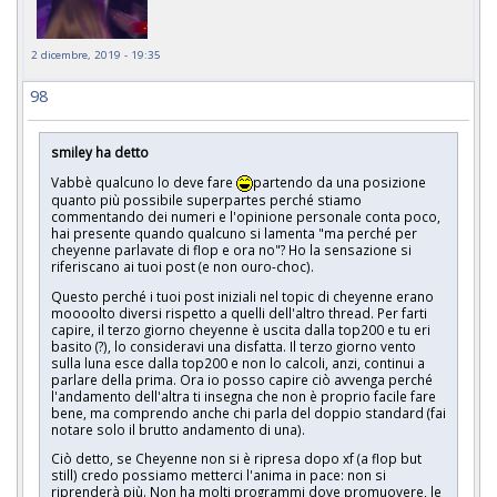
2 dicembre, 2019 - 19:35
98
smiley ha detto
Vabbè qualcuno lo deve fare
partendo da una posizione
quanto più possibile superpartes perché stiamo
commentando dei numeri e l'opinione personale conta poco,
hai presente quando qualcuno si lamenta "ma perché per
cheyenne parlavate di flop e ora no"? Ho la sensazione si
riferiscano ai tuoi post (e non ouro-choc).
Questo perché i tuoi post iniziali nel topic di cheyenne erano
moooolto diversi rispetto a quelli dell'altro thread. Per farti
capire, il terzo giorno cheyenne è uscita dalla top200 e tu eri
basito (?), lo consideravi una disfatta. Il terzo giorno vento
sulla luna esce dalla top200 e non lo calcoli, anzi, continui a
parlare della prima. Ora io posso capire ciò avvenga perché
l'andamento dell'altra ti insegna che non è proprio facile fare
bene, ma comprendo anche chi parla del doppio standard (fai
notare solo il brutto andamento di una).
Ciò detto, se Cheyenne non si è ripresa dopo xf (a flop but
still) credo possiamo metterci l'anima in pace: non si
riprenderà più. Non ha molti programmi dove promuovere, le