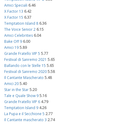
Amici Speciali
6.46
X Factor 13
6.42
X Factor 15
6.37
Temptation Island 8
6.36
The Voice Senior 2
6.15
Amici Celebrities
6.04
Bake Off 9
6.00
Amici 19
5.89
Grande Fratello VIP 5
5.77
Festival di Sanremo 2021
5.65
Ballando con le Stelle 15
5.65
Festival di Sanremo 2020
5.58
Il Cantante Mascherato
5.48
Amici 20
5.40
Star in the Star
5.20
Tale e Quale Show 9
5.16
Grande Fratello VIP 6
4.79
Temptation Island 9
4.26
La Pupa e il Secchione 5
2.77
Il Cantante mascherato 3
2.74