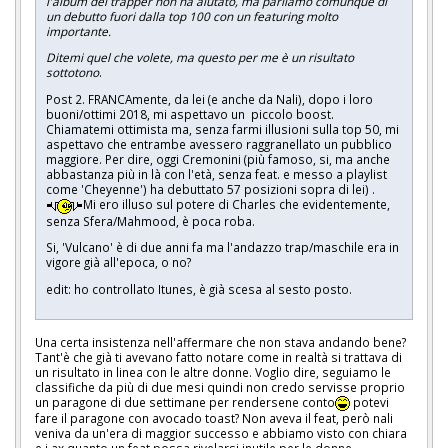
l'album del trapper non ha aiutato, ma parliamo comunque di
un debutto fuori dalla top 100 con un featuring molto
importante.
Ditemi quel che volete, ma questo per me è un risultato
sottotono
.
Post 2. FRANCAmente, da lei (e anche da Nali), dopo i loro
buoni/ottimi 2018, mi aspettavo un piccolo boost.
Chiamatemi ottimista ma, senza farmi illusioni sulla top 50, mi
aspettavo che entrambe avessero raggranellato un pubblico
maggiore. Per dire, oggi Cremonini (più famoso, si, ma anche
abbastanza più in là con l'età, senza feat. e messo a playlist
come 'Cheyenne') ha debuttato 57 posizioni sopra di lei) .
Mi ero illuso sul potere di Charles che evidentemente,
senza Sfera/Mahmood, è poca roba.
Si, 'Vulcano' è di due anni fa ma l'andazzo trap/maschile era in
vigore già all'epoca, o no?
edit: ho controllato Itunes, è già scesa al sesto posto.
Una certa insistenza nell'affermare che non stava andando bene?
Tant'è che già ti avevano fatto notare come in realtà si trattava di
un risultato in linea con le altre donne. Voglio dire, seguiamo le
classifiche da più di due mesi quindi non credo servisse proprio
un paragone di due settimane per rendersene conto
potevi
fare il paragone con avocado toast? Non aveva il feat, però nali
veniva da un'era di maggior successo e abbiamo visto con chiara