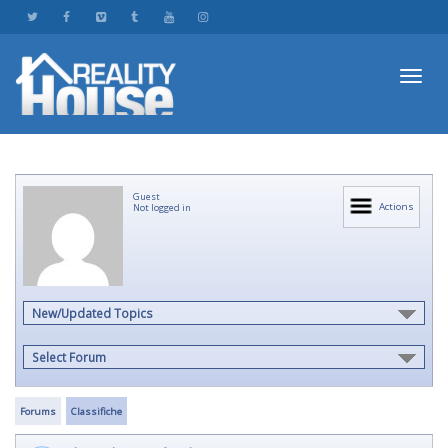
Toggl
Guest
navig
Actions
Not logged in
New/Updated Topics
Select Forum
Forums
Classifiche