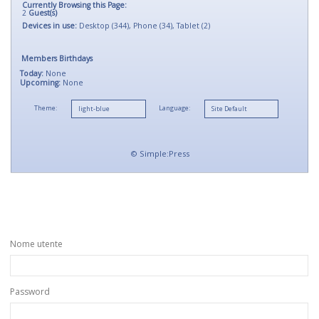
Currently Browsing this Page:
2
Guest(s)
Devices in use:
Desktop (344), Phone (34), Tablet (2)
Members Birthdays
Today:
None
Upcoming:
None
Theme:
Language:
©
Simple:Press
Nome utente
Password