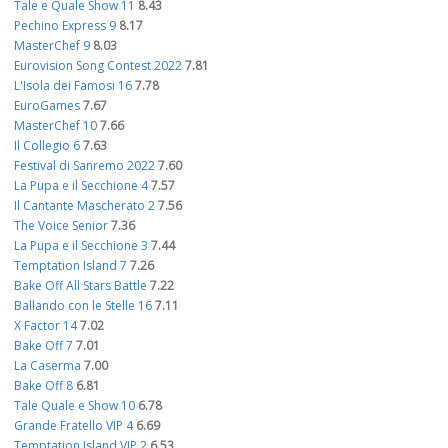
Tale e Quale Show 11
8.43
Pechino Express 9
8.17
MasterChef 9
8.03
Eurovision Song Contest 2022
7.81
L'Isola dei Famosi 16
7.78
EuroGames
7.67
MasterChef 10
7.66
Il Collegio 6
7.63
Festival di Sanremo 2022
7.60
La Pupa e il Secchione 4
7.57
Il Cantante Mascherato 2
7.56
The Voice Senior
7.36
La Pupa e il Secchione 3
7.44
Temptation Island 7
7.26
Bake Off All Stars Battle
7.22
Ballando con le Stelle 16
7.11
X Factor 14
7.02
Bake Off 7
7.01
La Caserma
7.00
Bake Off 8
6.81
Tale Quale e Show 10
6.78
Grande Fratello VIP 4
6.69
Temptation Island VIP 2
6.53