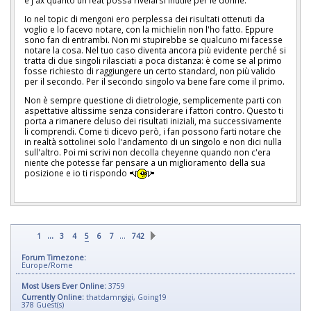
e j ax quanto un feat possa rivelarsi inutile per le donne.
Io nel topic di mengoni ero perplessa dei risultati ottenuti da
voglio e lo facevo notare, con la michielin non l'ho fatto. Eppure
sono fan di entrambi. Non mi stupirebbe se qualcuno mi facesse
notare la cosa. Nel tuo caso diventa ancora più evidente perché si
tratta di due singoli rilasciati a poca distanza: è come se al primo
fosse richiesto di raggiungere un certo standard, non più valido
per il secondo. Per il secondo singolo va bene fare come il primo.
Non è sempre questione di dietrologie, semplicemente parti con
aspettative altissime senza considerare i fattori contro. Questo ti
porta a rimanere deluso dei risultati iniziali, ma successivamente
li comprendi. Come ti dicevo però, i fan possono farti notare che
in realtà sottolinei solo l'andamento di un singolo e non dici nulla
sull'altro. Poi mi scrivi non decolla cheyenne quando non c'era
niente che potesse far pensare a un miglioramento della sua
posizione e io ti rispondo
...
…
1
3
4
5
6
7
742
Forum Timezone:
Europe/Rome
Most Users Ever Online:
3759
Currently Online:
thatdamngigi
,
Going19
378
Guest(s)