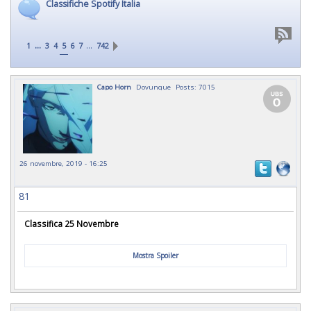
Classifiche Spotify Italia
...
…
1
3
4
5
6
7
742
Capo Horn
Dovunque
Posts: 7015
26 novembre, 2019 - 16:25
81
Classifica 25 Novembre
Mostra Spoiler