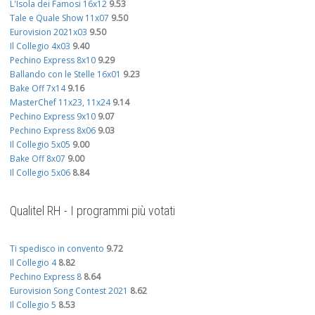
L'Isola dei Famosi 16x12
9.53
Tale e Quale Show 11x07
9.50
Eurovision 2021x03
9.50
Il Collegio 4x03
9.40
Pechino Express 8x10
9.29
Ballando con le Stelle 16x01
9.23
Bake Off 7x14
9.16
MasterChef 11x23, 11x24
9.14
Pechino Express 9x10
9.07
Pechino Express 8x06
9.03
Il Collegio 5x05
9.00
Bake Off 8x07
9.00
Il Collegio 5x06
8.84
Qualitel RH - I programmi più votati
Ti spedisco in convento
9.72
Il Collegio 4
8.82
Pechino Express 8
8.64
Eurovision Song Contest 2021
8.62
Il Collegio 5
8.53