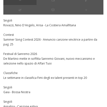
∞
📺
🎵
🌿
🎲
⭐️
Singoli
Rovazzi, Nino D'Angelo, Arisa - La Costiera Amalfitana
Contest
Summer Song Contest 2026 - Annuncio canzone vincitrice a partire da
pag. 25
Festival di Sanremo 2026
De Martino mette in soffitta Sanremo Giovani, nuovo meccanismo e
selezione nello spazio di Affari Tuoi
Classifiche
Le settimane in classifica Fimi degli ex talent presenti in top 20
Singoli
Gaia - Bossa Nostra
Singoli
Annalisa - Canzone estiva